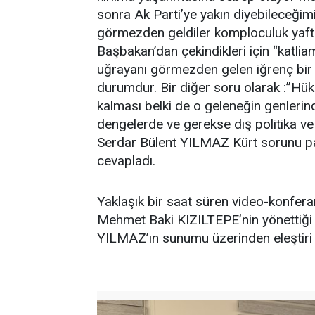
sonra Ak Parti’ye yakın diyebileceğimi
görmezden geldiler komploculuk yafta
Başbakan’dan çekindikleri için “katlia
uğrayanı görmezden gelen iğrenç bir 
durumdur. Bir diğer soru olarak :”Hü
kalması belki de o geleneğin genlerinde
dengelerde ve gerekse dış politika ve
Serdar Bülent YILMAZ Kürt sorunu par
cevapladı.
Yaklaşık bir saat süren video-konfe
Mehmet Baki KIZILTEPE’nin yönettiği 
YILMAZ’ın sunumu üzerinden eleştiri ve