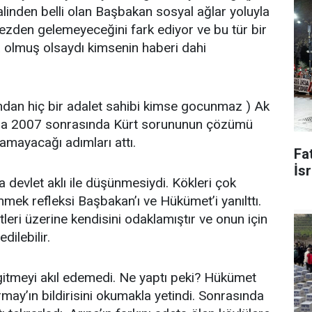
halinden belli olan Başbakan sosyal ağlar yoluyla
ezden gelemeyeceğini fark ediyor ve bu tür bir
da olmuş olsaydı kimsenin haberi dahi
undan hiç bir adalet sahibi kimse gocunmaz ) Ak
assa 2007 sonrasında Kürt sorununun çözümü
mayacağı adımları attı.
Fat
İsr
 devlet aklı ile düşünmesiydi. Kökleri çok
ünmek refleksi Başbakan’ı ve Hükümet’i yanılttı.
tleri üzerine kendisini odaklamıştır ve onun için
dilebilir.
itmeyi akıl edemedi. Ne yaptı peki? Hükümet
ay’ın bildirisini okumakla yetindi. Sonrasında