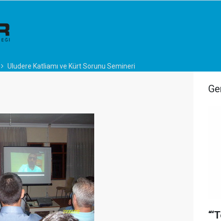
Uludere Katliamı ve Kürt Sorunu Semineri
Ge
“‘