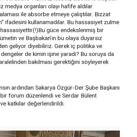
z medya organları olayı hafife aldılar
laması ile absorbe etmeye çalıştılar. Bizzat
m” ifadesini kullanamadılar. Bu hassasiyet zulme
hassasiyettir(!)Bu güce endekslenmiş bir
kümetin ve Başbakan’ın bu olaya duyarsız
n geliyor diyebiliriz. Gerek iç politika ve
 dengeler de kimin işine yaradı? Bu soruya da
alelinden bakılması gerektiğini söyleyerek
ransın ardından Sakarya Özgür-Der Şube Başkanı
bir forum düzenlendi ve Serdar Bülent
 katkılar değerlendirildi.