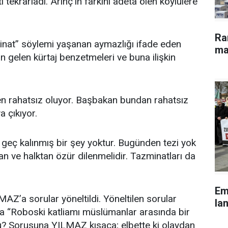
tekrarladı. Arınç’ın farkını adeta ölen köylülere
Ra
inat” söylemi yaşanan aymazlığı ifade eden
ma
n gelen kürtaj benzetmeleri ve buna ilişkin
n rahatsız oluyor. Başbakan bundan rahatsız
a çıkıyor.
geç kalınmış bir şey yoktur. Bugünden tezi yok
dan ve halktan özür dilenmelidir. Tazminatları da
Em
Z’a sorular yöneltildi. Yöneltilen sorular
lan
da “Roboski katliamı müslümanlar arasında bir
? Sorusuna YILMAZ kısaca; elbette ki olaydan