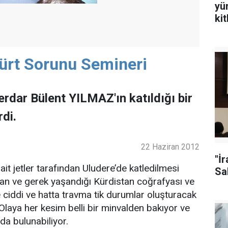
yü
ki
Kürt Sorunu Semineri
rdar Bülent YILMAZ'ın katıldığı bir
di.
22 Haziran 2012
"İ
t jetler tarafından Uludere’de katledilmesi
Sal
ruyan ve gerek yaşandığı Kürdistan coğrafyası ve
 ciddi ve hatta travma tik durumlar oluşturacak
Olaya her kesim belli bir minvalden bakıyor ve
a bulunabiliyor.