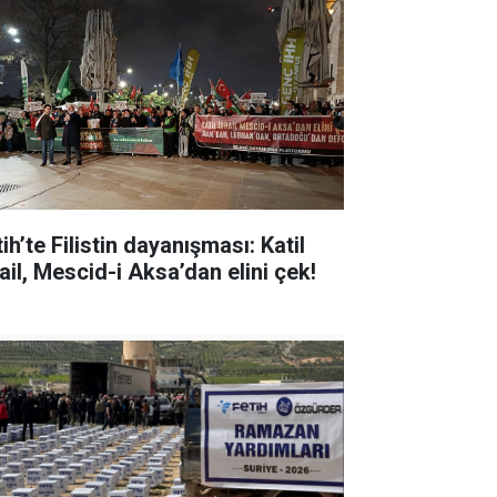
ih’te Filistin dayanışması: Katil
ail, Mescid-i Aksa’dan elini çek!