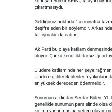
konuşan Bülent ARINÇ’ta aynı nakaratı 
çıkartmasıydı.
Geldiğimiz noktada “tazminatsa tazm
deşifre eden bir söylemdir. Arkasında
tartışmalar da cabası.
Ak Parti bu olaya katliam denmesinde
oluyor. Çünkü kendi iktidarsızlığı ortay
Uludere katliamında her şeye rağmen 
Uludere gidilerek ölenlerin yakınların
en yüksek dereceden ödenmelidir.
Sunumun ardından Serdar Bülent YILMA
genellikle sunumun paralelinde olsa 
kırılma yaşanmasına sebep oluyor mu