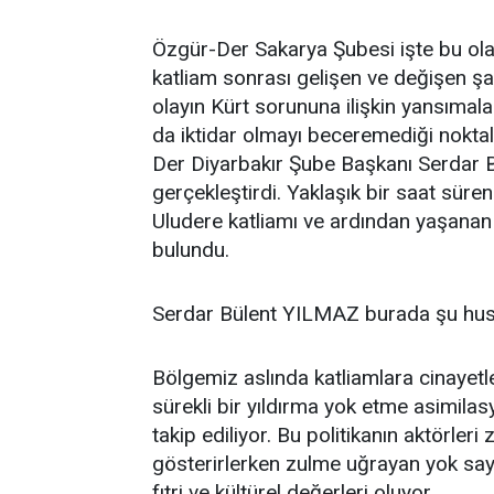
Özgür-Der Sakarya Şubesi işte bu ola
katliam sonrası gelişen ve değişen ş
olayın Kürt sorununa ilişkin yansımala
da iktidar olmayı beceremediği nokta
Der Diyarbakır Şube Başkanı Serdar B
gerçekleştirdi. Yaklaşık bir saat sür
Uludere katliamı ve ardından yaşanan 
bulundu.
Serdar Bülent YILMAZ burada şu husus
Bölgemiz aslında katliamlara cinayetle
sürekli bir yıldırma yok etme asimila
takip ediliyor. Bu politikanın aktörle
gösterirlerken zulme uğrayan yok sayı
fıtri ve kültürel değerleri oluyor.