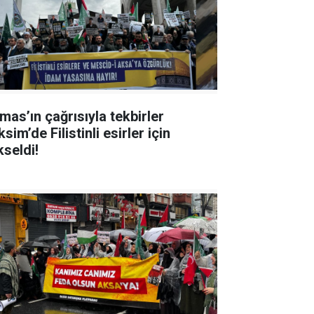
mas’ın çağrısıyla tekbirler
sim’de Filistinli esirler için
kseldi!