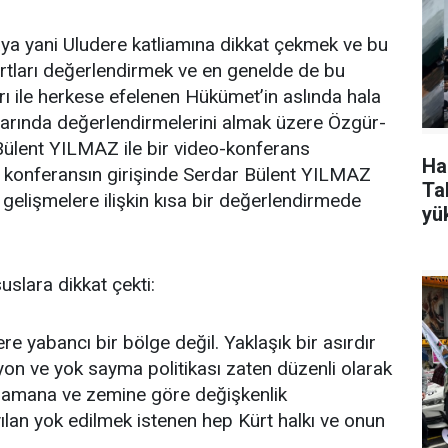
ya yani Uludere katliamına dikkat çekmek ve bu
artları değerlendirmek ve en genelde de bu
rı ile herkese efelenen Hükümet’in aslında hala
larında değerlendirmelerini almak üzere Özgür-
ülent YILMAZ ile bir video-konferans
Ha
en konferansın girişinde Serdar Bülent YILMAZ
Tak
gelişmelere ilişkin kısa bir değerlendirmede
yü
lara dikkat çekti:
re yabancı bir bölge değil. Yaklaşık bir asırdır
syon ve yok sayma politikası zaten düzenli olarak
ri zamana ve zemine göre değişkenlik
lan yok edilmek istenen hep Kürt halkı ve onun