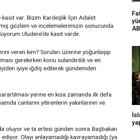
Fa
kasıt var. Bizim Kardeşlik İçin Adalet
yü
pmış gözlem ve incelemelerimizin sonucunda
AB
üyorum Uludere’de kasıt vardır.
mrini veren kim? Soruları üzerine yoğunlaşıp
ılması gerekirken konu sulandırıldı ve en
yiden iyiye iğdiş edilerek gündemden
arartılması yerine en kısa zamanda ilk defa
amda canlarını yitirenlerin yakınlarının ve
İs
yap
ında oluyor ve ta ertesi günden sonra Başbakan
f ediyor. Olayı anlayamadığı kavrayamadığı (ya