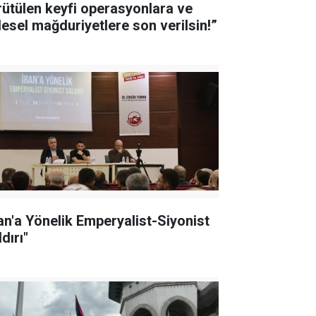
rütülen keyfi operasyonlara ve
tlesel mağduriyetlere son verilsin!”
ran'a Yönelik Emperyalist-Siyonist
dırı"