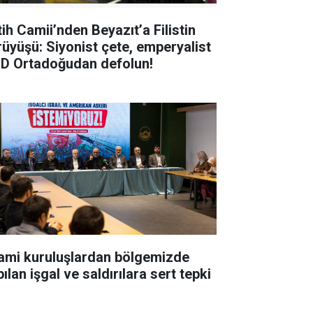
tih Camii’nden Beyazıt’a Filistin
rüyüşü: Siyonist çete, emperyalist
D Ortadoğudan defolun!
lami kuruluşlardan bölgemizde
ılan işgal ve saldırılara sert tepki