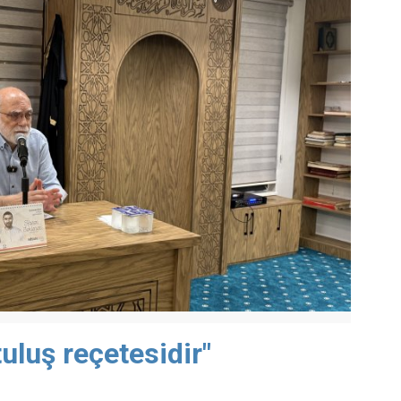
uluş reçetesidir"