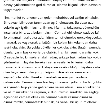
davayı yüklenmekten geri duranlar, elbette ki şanlı İslam davasını
taşıyamazlar.
İlim, marifet ve arkasından gelen muhabbet yol azığın olmalıdır.
Bir davayı bilmeden tanımadan aşığı olmazsın. Bu dava uzun
soluklu aşk işidir. İhlasına, ilmine, irfanına, takvasına güvendiğin
insanlarla bir arada bulunmalısın. Cemaat ehli olmak sadece laf
ile olmamalı, asıl dava adamlığını temsil etmekle gerçekleşecektir.
İnanarak ve yaşayarak anlattığın bir kelam bin kelamdan daha
tesirli olacaktır. Bu yolda dökülenler çok olacaktır. Bugün yanında
olanlar yarın başka yerlerde olabilir. İnan kimsenin garantisi yok.
O sebeple hiç kimselere takılmadan, arkaya bakmadan hak yolda
yürümelisin. Hayatın bereketi senin vesilenle birilerinin daha
namaz ehli olmasındadır. Hidayetine vesile olduğun kişiden sadır
olan hayır senin tüm yorgunluğunu bitirecek ve sana enerji
kaynağı olacaktır. Hareket, bereketi ve enerjiyi meydana
getirecektir. Cemaat olmadaki hayır hasenat yolları o kadar çoktur
ki kıymetini bilip yerine getirenlere selam olsun. Tüm zorluklarına
ve olumsuzluklarına rağmen, kulluğumuzun sürekliliği ve sağlığı
açısından cemaat olmak ve cemaat olarak kalmak olmazsa
olmazımızdır, cemaatsizlik bir risk, bir vebal, bir uçurum olarak