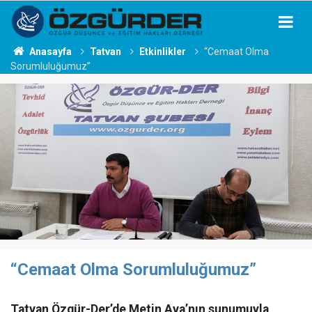
Anasayfa
Tatvan
Etkinlikler
“Cemaat Olma
Sorumluluğumuz”
“Cemaat Olma Sorumluluğumuz”
Tatvan Özgür-Der’de Metin Ava’nın sunumuyla