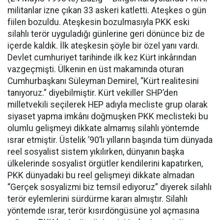
militanlar izne çıkan 33 askeri katletti. Ateşkes o gün
fiilen bozuldu. Ateşkesin bozulmasıyla PKK eski
silahlı terör uyguladığı günlerine geri dönünce biz de
içerde kaldık. İlk ateşkesin şöyle bir özel yanı vardı.
Devlet cumhuriyet tarihinde ilk kez Kürt inkârından
vazgeçmişti. Ülkenin en üst makamında oturan
Cumhurbaşkanı Süleyman Demirel, “Kürt realitesini
tanıyoruz.” diyebilmiştir. Kürt vekiller SHP’den
milletvekili seçilerek HEP adıyla mecliste grup olarak
siyaset yapma imkânı doğmuşken PKK meclisteki bu
olumlu gelişmeyi dikkate almamış silahlı yöntemde
ısrar etmiştir. Üstelik ’90’lı yılların başında tüm dünyada
reel sosyalist sistem yıkılırken, dünyanın başka
ülkelerinde sosyalist örgütler kendilerini kapatırken,
PKK dünyadaki bu reel gelişmeyi dikkate almadan
“Gerçek sosyalizmi biz temsil ediyoruz” diyerek silahlı
terör eylemlerini sürdürme kararı almıştır. Silahlı
yöntemde ısrar, terör kısırdöngüsüne yol açmasına