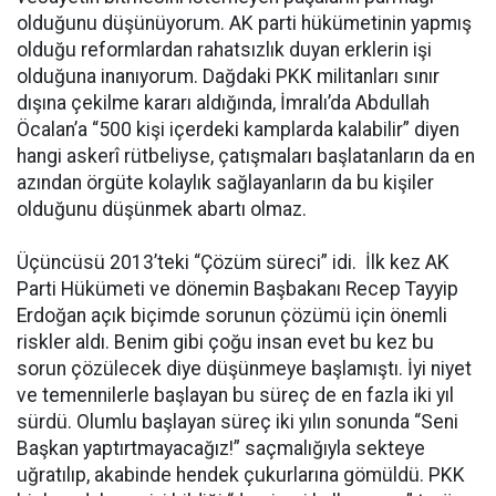
olduğunu düşünüyorum. AK parti hükümetinin yapmış
olduğu reformlardan rahatsızlık duyan erklerin işi
olduğuna inanıyorum. Dağdaki PKK militanları sınır
dışına çekilme kararı aldığında, İmralı’da Abdullah
Öcalan’a “500 kişi içerdeki kamplarda kalabilir” diyen
hangi askerî rütbeliyse, çatışmaları başlatanların da en
azından örgüte kolaylık sağlayanların da bu kişiler
olduğunu düşünmek abartı olmaz.
Üçüncüsü 2013’teki “Çözüm süreci” idi. İlk kez AK
Parti Hükümeti ve dönemin Başbakanı Recep Tayyip
Erdoğan açık biçimde sorunun çözümü için önemli
riskler aldı. Benim gibi çoğu insan evet bu kez bu
sorun çözülecek diye düşünmeye başlamıştı. İyi niyet
ve temennilerle başlayan bu süreç de en fazla iki yıl
sürdü. Olumlu başlayan süreç iki yılın sonunda “Seni
Başkan yaptırtmayacağız!” saçmalığıyla sekteye
uğratılıp, akabinde hendek çukurlarına gömüldü. PKK