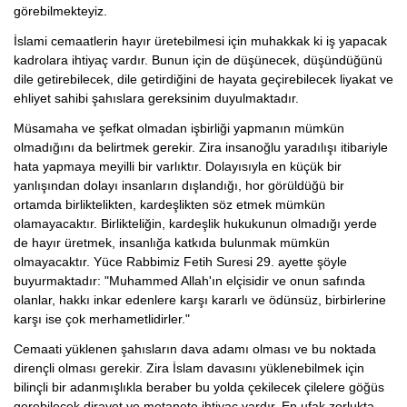
görebilmekteyiz.
İslami cemaatlerin hayır üretebilmesi için muhakkak ki iş yapacak
kadrolara ihtiyaç vardır. Bunun için de düşünecek, düşündüğünü
dile getirebilecek, dile getirdiğini de hayata geçirebilecek liyakat ve
ehliyet sahibi şahıslara gereksinim duyulmaktadır.
Müsamaha ve şefkat olmadan işbirliği yapmanın mümkün
olmadığını da belirtmek gerekir. Zira insanoğlu yaradılışı itibariyle
hata yapmaya meyilli bir varlıktır. Dolayısıyla en küçük bir
yanlışından dolayı insanların dışlandığı, hor görüldüğü bir
ortamda birliktelikten, kardeşlikten söz etmek mümkün
olamayacaktır. Birlikteliğin, kardeşlik hukukunun olmadığı yerde
de hayır üretmek, insanlığa katkıda bulunmak mümkün
olmayacaktır. Yüce Rabbimiz Fetih Suresi 29. ayette şöyle
buyurmaktadır: "Muhammed Allah'ın elçisidir ve onun safında
olanlar, hakkı inkar edenlere karşı kararlı ve ödünsüz, birbirlerine
karşı ise çok merhametlidirler."
Cemaati yüklenen şahısların dava adamı olması ve bu noktada
dirençli olması gerekir. Zira İslam davasını yüklenebilmek için
bilinçli bir adanmışlıkla beraber bu yolda çekilecek çilelere göğüs
gerebilecek dirayet ve metanete ihtiyaç vardır. En ufak zorlukta