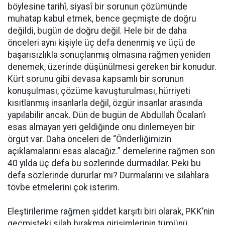
böylesine tarihî, siyasî bir sorunun çözümünde
muhatap kabul etmek, bence geçmişte de doğru
değildi, bugün de doğru değil. Hele bir de daha
önceleri aynı kişiyle üç defa denenmiş ve üçü de
başarısızlıkla sonuçlanmış olmasına rağmen yeniden
denemek, üzerinde düşünülmesi gereken bir konudur.
Kürt sorunu gibi devasa kapsamlı bir sorunun
konuşulması, çözüme kavuşturulması, hürriyeti
kısıtlanmış insanlarla değil, özgür insanlar arasında
yapılabilir ancak. Dün de bugün de Abdullah Öcalan’ı
esas almayan yeri geldiğinde onu dinlemeyen bir
örgüt var. Daha önceleri de “Önderliğimizin
açıklamalarını esas alacağız.” demelerine rağmen son
40 yılda üç defa bu sözlerinde durmadılar. Peki bu
defa sözlerinde dururlar mı? Durmalarını ve silahlara
tövbe etmelerini çok isterim.
Eleştirilerime rağmen şiddet karşıtı biri olarak, PKK’nin
geçmişteki silah bırakma girişimlerinin tümünü