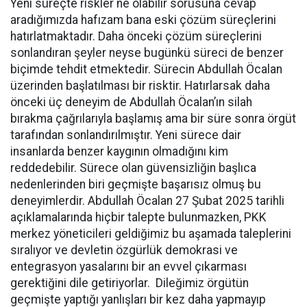
Yeni süreçte riskler ne olabilir sorusuna cevap
aradığımızda hafızam bana eski çözüm süreçlerini
hatırlatmaktadır. Daha önceki çözüm süreçlerini
sonlandıran şeyler neyse bugünkü süreci de benzer
biçimde tehdit etmektedir. Sürecin Abdullah Öcalan
üzerinden başlatılması bir risktir. Hatırlarsak daha
önceki üç deneyim de Abdullah Öcalan’ın silah
bırakma çağrılarıyla başlamış ama bir süre sonra örgüt
tarafından sonlandırılmıştır. Yeni sürece dair
insanlarda benzer kaygının olmadığını kim
reddedebilir. Sürece olan güvensizliğin başlıca
nedenlerinden biri geçmişte başarısız olmuş bu
deneyimlerdir. Abdullah Öcalan 27 Şubat 2025 tarihli
açıklamalarında hiçbir talepte bulunmazken, PKK
merkez yöneticileri geldiğimiz bu aşamada taleplerini
sıralıyor ve devletin özgürlük demokrasi ve
entegrasyon yasalarını bir an evvel çıkarması
gerektiğini dile getiriyorlar. Dileğimiz örgütün
geçmişte yaptığı yanlışları bir kez daha yapmayıp