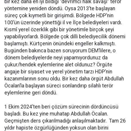
bir kez daha en iyi bildiği “devrimci halk savaşı” terör
yöntemine yeniden döndü. Oysa 2013’te başlayan
süreç çok kıymetli bir girişimdi. Bölgede HDP’nin
100’ün üzerinde yönettiği il ve İlçe belediyeleri vardı.
Kısmî yerel özerklik gibi bir yönetimle birçok şeyi
yapabiliyorlardı. Bölgede çok dilli belediyecilik dönemi
başlamıştı. Kürtçenin önündeki engeller kalkmıştı.
Bugünden bakınca bazen soruyorum DEM’lilere, o
dönem belediyelerde neyi yapamıyordunuz da
çukur/hendek eylemlerine alet oldunuz? Örgüte
angaje bir siyaset ve yerel yönetim tarzı HDP’nin
kazanımlarının sonu oldu. Bir kez daha örgüt Abdullah
Öcalan’la başlayan süreci sonlandırıp silahlı terör
eylemlerine geri döndü.
1 Ekim 2024’ten beri çözüm sürecinin dördüncüsü
başladı. Bu kez yine muhatap Abdullah Öcalan.
Geçmişten ders çıkarılmadığı anlaşılmaktadır. Tam 26
yıldır hapiste özgürlüğünden yoksun olan birini