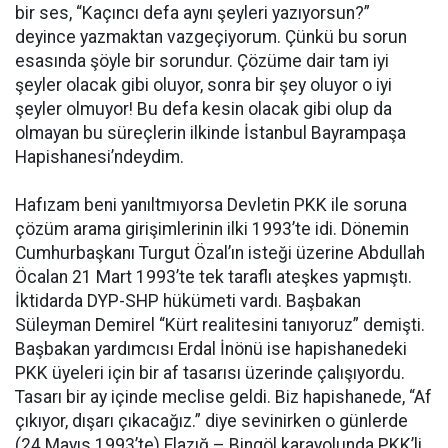
bir ses, “Kaçıncı defa aynı şeyleri yazıyorsun?”
deyince yazmaktan vazgeçiyorum. Çünkü bu sorun
esasında şöyle bir sorundur. Çözüme dair tam iyi
şeyler olacak gibi oluyor, sonra bir şey oluyor o iyi
şeyler olmuyor! Bu defa kesin olacak gibi olup da
olmayan bu süreçlerin ilkinde İstanbul Bayrampaşa
Hapishanesi’ndeydim.
Hafızam beni yanıltmıyorsa Devletin PKK ile soruna
çözüm arama girişimlerinin ilki 1993’te idi. Dönemin
Cumhurbaşkanı Turgut Özal’ın isteği üzerine Abdullah
Öcalan 21 Mart 1993’te tek taraflı ateşkes yapmıştı.
İktidarda DYP-SHP hükümeti vardı. Başbakan
Süleyman Demirel “Kürt realitesini tanıyoruz” demişti.
Başbakan yardımcısı Erdal İnönü ise hapishanedeki
PKK üyeleri için bir af tasarısı üzerinde çalışıyordu.
Tasarı bir ay içinde meclise geldi. Biz hapishanede, “Af
çıkıyor, dışarı çıkacağız.” diye sevinirken o günlerde
(24 Mayıs 1993’te) Elazığ – Bingöl karayolunda PKK’li