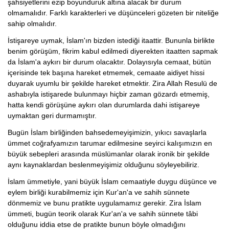
şahsiyetlerini ezip boyunduruk altına alacak bir durum
olmamalıdır. Farklı karakterleri ve düşünceleri gözeten bir niteliğe
sahip olmalıdır.
İstişareye uymak, İslam'ın bizden istediği itaattir. Bununla birlikte
benim görüşüm, fikrim kabul edilmedi diyerekten itaatten sapmak
da İslam'a aykırı bir durum olacaktır. Dolayısıyla cemaat, bütün
içerisinde tek başına hareket etmemek, cemaate aidiyet hissi
duyarak uyumlu bir şekilde hareket etmektir. Zira Allah Resulü de
ashabıyla istişarede bulunmayı hiçbir zaman gözardı etmemiş,
hatta kendi görüşüne aykırı olan durumlarda dahi istişareye
uymaktan geri durmamıştır.
Bugün İslam birliğinden bahsedemeyişimizin, yıkıcı savaşlarla
ümmet coğrafyamızın tarumar edilmesine seyirci kalışımızın en
büyük sebepleri arasında müslümanlar olarak ironik bir şekilde
aynı kaynaklardan beslenmeyişimiz olduğunu söyleyebiliriz.
İslam ümmetiyle, yani büyük İslam cemaatiyle duygu düşünce ve
eylem birliği kurabilmemiz için Kur'an'a ve sahih sünnete
dönmemiz ve bunu pratikte uygulamamız gerekir. Zira İslam
ümmeti, bugün teorik olarak Kur'an'a ve sahih sünnete tâbi
olduğunu iddia etse de pratikte bunun böyle olmadığını