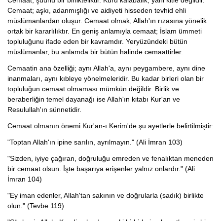
Cemaat, şuurlu bir birlikteliktir. Kuru kalabalık, yani kitle değildir.
Cemaat; aşkı, adanmışlığı ve aidiyeti hisseden tevhid ehli
müslümanlardan oluşur. Cemaat olmak; Allah'ın rızasına yönelik
ortak bir kararlılıktır. En geniş anlamıyla cemaat; İslam ümmeti
topluluğunu ifade eden bir kavramdır. Yeryüzündeki bütün
müslümanlar, bu anlamda bir bütün halinde cemaattirler.
Cemaatin ana özelliği; aynı Allah'a, aynı peygambere, aynı dine
inanmaları, aynı kıbleye yönelmeleridir. Bu kadar birleri olan bir
topluluğun cemaat olmaması mümkün değildir. Birlik ve
beraberliğin temel dayanağı ise Allah'ın kitabı Kur'an ve
Resulullah'ın sünnetidir.
Cemaat olmanın önemi Kur'an-ı Kerim'de şu ayetlerle belirtilmiştir:
"Toptan Allah'ın ipine sarılın, ayrılmayın." (Ali İmran 103)
"Sizden, iyiye çağıran, doğruluğu emreden ve fenalıktan meneden
bir cemaat olsun. İşte başarıya erişenler yalnız onlardır." (Ali
İmran 104)
"Ey iman edenler, Allah'tan sakının ve doğrularla (sadık) birlikte
olun." (Tevbe 119)