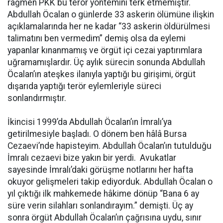
rağmen PKK bu terör yöntemini terk etmemiştir.
Abdullah Öcalan o günlerde 33 askerin ölümüne ilişkin
açıklamalarında her ne kadar “33 askerin öldürülmesi
talimatını ben vermedim” demiş olsa da eylemi
yapanlar kınanmamış ve örgüt içi cezai yaptırımlara
uğramamışlardır. Üç aylık sürecin sonunda Abdullah
Öcalan’ın ateşkes ilanıyla yaptığı bu girişimi, örgüt
dışarıda yaptığı terör eylemleriyle süreci
sonlandırmıştır.
İkincisi 1999’da Abdullah Öcalan’ın İmralı’ya
getirilmesiyle başladı. O dönem ben hâlâ Bursa
Cezaevi’nde hapisteyim. Abdullah Öcalan’ın tutulduğu
İmralı cezaevi bize yakın bir yerdi. Avukatlar
sayesinde İmralı’daki görüşme notlarını her hafta
okuyor gelişmeleri takip ediyorduk. Abdullah Öcalan o
yıl çıktığı ilk mahkemede hâkime dönüp “Bana 6 ay
süre verin silahları sonlandırayım.” demişti. Üç ay
sonra örgüt Abdullah Öcalan’ın çağrısına uydu, sınır