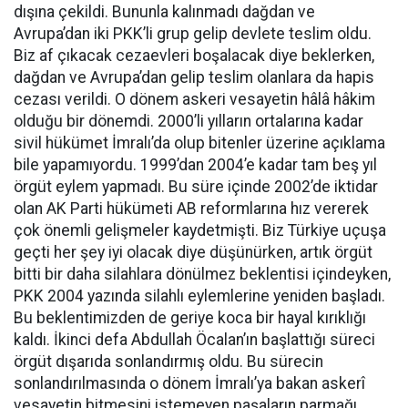
dışına çekildi. Bununla kalınmadı dağdan ve
Avrupa’dan iki PKK’li grup gelip devlete teslim oldu.
Biz af çıkacak cezaevleri boşalacak diye beklerken,
dağdan ve Avrupa’dan gelip teslim olanlara da hapis
cezası verildi. O dönem askeri vesayetin hâlâ hâkim
olduğu bir dönemdi. 2000’li yılların ortalarına kadar
sivil hükümet İmralı’da olup bitenler üzerine açıklama
bile yapamıyordu. 1999’dan 2004’e kadar tam beş yıl
örgüt eylem yapmadı. Bu süre içinde 2002’de iktidar
olan AK Parti hükümeti AB reformlarına hız vererek
çok önemli gelişmeler kaydetmişti. Biz Türkiye uçuşa
geçti her şey iyi olacak diye düşünürken, artık örgüt
bitti bir daha silahlara dönülmez beklentisi içindeyken,
PKK 2004 yazında silahlı eylemlerine yeniden başladı.
Bu beklentimizden de geriye koca bir hayal kırıklığı
kaldı. İkinci defa Abdullah Öcalan’ın başlattığı süreci
örgüt dışarıda sonlandırmış oldu. Bu sürecin
sonlandırılmasında o dönem İmralı’ya bakan askerî
vesayetin bitmesini istemeyen paşaların parmağı