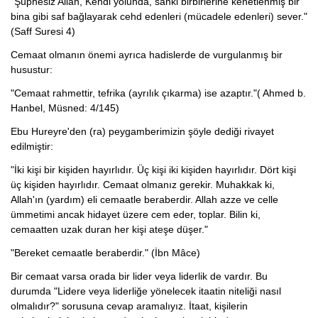
"Şüphesiz Allah, Kendi yolunda, sanki birbirlerine kenetlenmiş bir
bina gibi saf bağlayarak cehd edenleri (mücadele edenleri) sever."
(Saff Suresi 4)
Cemaat olmanın önemi ayrıca hadislerde de vurgulanmış bir
husustur:
"Cemaat rahmettir, tefrika (ayrılık çıkarma) ise azaptır."( Ahmed b.
Hanbel, Müsned: 4/145)
Ebu Hureyre'den (ra) peygamberimizin şöyle dediği rivayet
edilmiştir:
"İki kişi bir kişiden hayırlıdır. Üç kişi iki kişiden hayırlıdır. Dört kişi
üç kişiden hayırlıdır. Cemaat olmanız gerekir. Muhakkak ki,
Allah'ın (yardım) eli cemaatle beraberdir. Allah azze ve celle
ümmetimi ancak hidayet üzere cem eder, toplar. Bilin ki,
cemaatten uzak duran her kişi ateşe düşer."
"Bereket cemaatle beraberdir." (İbn Mâce)
Bir cemaat varsa orada bir lider veya liderlik de vardır. Bu
durumda "Lidere veya liderliğe yönelecek itaatin niteliği nasıl
olmalıdır?" sorusuna cevap aramalıyız. İtaat, kişilerin