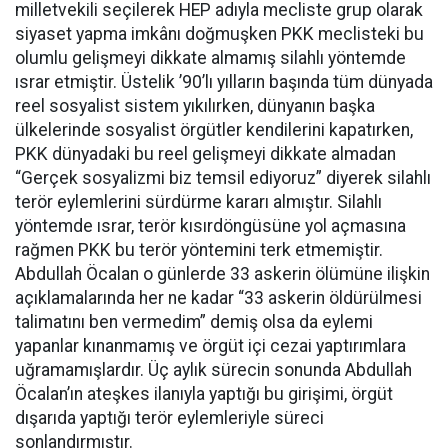
milletvekili seçilerek HEP adıyla mecliste grup olarak
siyaset yapma imkânı doğmuşken PKK meclisteki bu
olumlu gelişmeyi dikkate almamış silahlı yöntemde
ısrar etmiştir. Üstelik ’90’lı yılların başında tüm dünyada
reel sosyalist sistem yıkılırken, dünyanın başka
ülkelerinde sosyalist örgütler kendilerini kapatırken,
PKK dünyadaki bu reel gelişmeyi dikkate almadan
“Gerçek sosyalizmi biz temsil ediyoruz” diyerek silahlı
terör eylemlerini sürdürme kararı almıştır. Silahlı
yöntemde ısrar, terör kısırdöngüsüne yol açmasına
rağmen PKK bu terör yöntemini terk etmemiştir.
Abdullah Öcalan o günlerde 33 askerin ölümüne ilişkin
açıklamalarında her ne kadar “33 askerin öldürülmesi
talimatını ben vermedim” demiş olsa da eylemi
yapanlar kınanmamış ve örgüt içi cezai yaptırımlara
uğramamışlardır. Üç aylık sürecin sonunda Abdullah
Öcalan’ın ateşkes ilanıyla yaptığı bu girişimi, örgüt
dışarıda yaptığı terör eylemleriyle süreci
sonlandırmıştır.