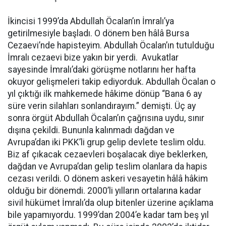
İkincisi 1999’da Abdullah Öcalan’ın İmralı’ya
getirilmesiyle başladı. O dönem ben hâlâ Bursa
Cezaevi’nde hapisteyim. Abdullah Öcalan’ın tutulduğu
İmralı cezaevi bize yakın bir yerdi. Avukatlar
sayesinde İmralı’daki görüşme notlarını her hafta
okuyor gelişmeleri takip ediyorduk. Abdullah Öcalan o
yıl çıktığı ilk mahkemede hâkime dönüp “Bana 6 ay
süre verin silahları sonlandırayım.” demişti. Üç ay
sonra örgüt Abdullah Öcalan’ın çağrısına uydu, sınır
dışına çekildi. Bununla kalınmadı dağdan ve
Avrupa’dan iki PKK’li grup gelip devlete teslim oldu.
Biz af çıkacak cezaevleri boşalacak diye beklerken,
dağdan ve Avrupa’dan gelip teslim olanlara da hapis
cezası verildi. O dönem askeri vesayetin hâlâ hâkim
olduğu bir dönemdi. 2000’li yılların ortalarına kadar
sivil hükümet İmralı’da olup bitenler üzerine açıklama
bile yapamıyordu. 1999’dan 2004’e kadar tam beş yıl