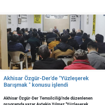
Akhisar Özgür-Der'de ''Yüzleşerek
Barışmak '' konusu işlendi
Akhisar Özgür-Der Temsilciliği'nde düzenlenen
programda yazar Aytekin Yılmaz ''Yüzleşerek