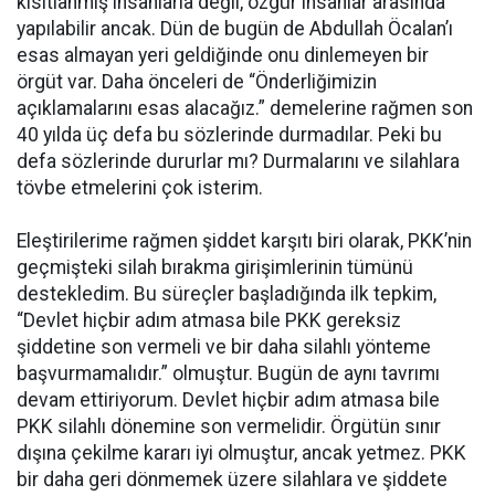
kısıtlanmış insanlarla değil, özgür insanlar arasında
yapılabilir ancak. Dün de bugün de Abdullah Öcalan’ı
esas almayan yeri geldiğinde onu dinlemeyen bir
örgüt var. Daha önceleri de “Önderliğimizin
açıklamalarını esas alacağız.” demelerine rağmen son
40 yılda üç defa bu sözlerinde durmadılar. Peki bu
defa sözlerinde dururlar mı? Durmalarını ve silahlara
tövbe etmelerini çok isterim.
Eleştirilerime rağmen şiddet karşıtı biri olarak, PKK’nin
geçmişteki silah bırakma girişimlerinin tümünü
destekledim. Bu süreçler başladığında ilk tepkim,
“Devlet hiçbir adım atmasa bile PKK gereksiz
şiddetine son vermeli ve bir daha silahlı yönteme
başvurmamalıdır.” olmuştur. Bugün de aynı tavrımı
devam ettiriyorum. Devlet hiçbir adım atmasa bile
PKK silahlı dönemine son vermelidir. Örgütün sınır
dışına çekilme kararı iyi olmuştur, ancak yetmez. PKK
bir daha geri dönmemek üzere silahlara ve şiddete