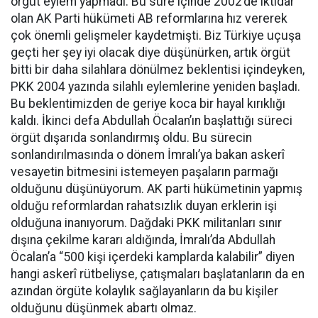
örgüt eylem yapmadı. Bu süre içinde 2002’de iktidar
olan AK Parti hükümeti AB reformlarına hız vererek
çok önemli gelişmeler kaydetmişti. Biz Türkiye uçuşa
geçti her şey iyi olacak diye düşünürken, artık örgüt
bitti bir daha silahlara dönülmez beklentisi içindeyken,
PKK 2004 yazında silahlı eylemlerine yeniden başladı.
Bu beklentimizden de geriye koca bir hayal kırıklığı
kaldı. İkinci defa Abdullah Öcalan’ın başlattığı süreci
örgüt dışarıda sonlandırmış oldu. Bu sürecin
sonlandırılmasında o dönem İmralı’ya bakan askerî
vesayetin bitmesini istemeyen paşaların parmağı
olduğunu düşünüyorum. AK parti hükümetinin yapmış
olduğu reformlardan rahatsızlık duyan erklerin işi
olduğuna inanıyorum. Dağdaki PKK militanları sınır
dışına çekilme kararı aldığında, İmralı’da Abdullah
Öcalan’a “500 kişi içerdeki kamplarda kalabilir” diyen
hangi askerî rütbeliyse, çatışmaları başlatanların da en
azından örgüte kolaylık sağlayanların da bu kişiler
olduğunu düşünmek abartı olmaz.