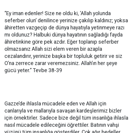
“Ey iman edenler! Size ne oldu ki, ‘Allah yolunda
seferber olun’ denilince yerinize çakılıp kaldınız; yoksa
âhiretten vazgeçip de dünya hayatıyla yetinmeye razı
mı oldunuz? Halbuki dünya hayatının sağladığı fayda
âhiretinkine göre pek azdır. Eğer toplanıp seferber
olmazsanız Allah sizi elem veren bir azapla
cezalandırır, yerinize başka bir topluluk getirir ve siz
O’na zerrece zarar veremezsiniz. Allah’ın her şeye
gücü yeter.” Tevbe 38-39
Gazze’de ihlasla mücadele eden ve Allah için
canlarıyla ve mallarıyla savaşan kardeşlerimiz bizler
için örnektirler. Sadece bize değil tüm insanlığa ihlasla
nasıl mücadele edileceğini öğrettiler. Batının vahşi
yüzünü tüm insanlığa gösterdiler. Çok ağır bedeller