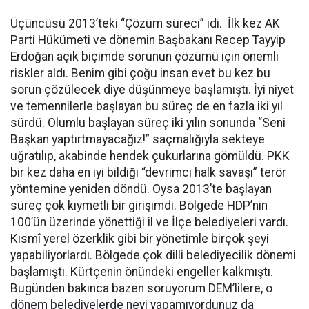
Üçüncüsü 2013’teki “Çözüm süreci” idi. İlk kez AK
Parti Hükümeti ve dönemin Başbakanı Recep Tayyip
Erdoğan açık biçimde sorunun çözümü için önemli
riskler aldı. Benim gibi çoğu insan evet bu kez bu
sorun çözülecek diye düşünmeye başlamıştı. İyi niyet
ve temennilerle başlayan bu süreç de en fazla iki yıl
sürdü. Olumlu başlayan süreç iki yılın sonunda “Seni
Başkan yaptırtmayacağız!” saçmalığıyla sekteye
uğratılıp, akabinde hendek çukurlarına gömüldü. PKK
bir kez daha en iyi bildiği “devrimci halk savaşı” terör
yöntemine yeniden döndü. Oysa 2013’te başlayan
süreç çok kıymetli bir girişimdi. Bölgede HDP’nin
100’ün üzerinde yönettiği il ve İlçe belediyeleri vardı.
Kısmî yerel özerklik gibi bir yönetimle birçok şeyi
yapabiliyorlardı. Bölgede çok dilli belediyecilik dönemi
başlamıştı. Kürtçenin önündeki engeller kalkmıştı.
Bugünden bakınca bazen soruyorum DEM’lilere, o
dönem belediyelerde neyi yapamıyordunuz da