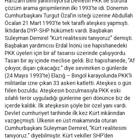
Hafızam beni yanıltmıyorsa Devletin PKK ile soruna
çözüm arama girişimlerinin ilki 1993’te idi. Dönemin
Cumhurbaşkanı Turgut Özal’ın isteği üzerine Abdullah
Öcalan 21 Mart 1993’te tek taraflı ateşkes yapmıştı.
İktidarda DYP-SHP hükümeti vardı. Başbakan
Süleyman Demirel “Kürt realitesini tanıyoruz” demişti.
Başbakan yardımcısı Erdal İnönü ise hapishanedeki
PKK üyeleri için bir af tasarısı üzerinde çalışıyordu.
Tasarı bir ay içinde meclise geldi. Biz hapishanede, “Af
çıkıyor, dışarı çıkacağız.” diye sevinirken o günlerde
(24 Mayıs 1993’te) Elazığ – Bingöl karayolunda PKK’li
militanlar izne çıkan 33 askeri katletti. Ateşkes o gün
fiilen bozuldu. Ateşkesin bozulmasıyla PKK eski
silahlı terör uyguladığı günlerine geri dönünce biz de
içerde kaldık. İlk ateşkesin şöyle bir özel yanı vardı.
Devlet cumhuriyet tarihinde ilk kez Kürt inkârından
vazgeçmişti. Ülkenin en üst makamında oturan
Cumhurbaşkanı Süleyman Demirel, “Kürt realitesini
tanıyoruz.” diyebilmiştir. Kürt vekiller SHP’den