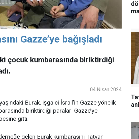
dö
ma
ını Gazze’ye bağışladı
ndaki çocuk kumbarasında biriktirdiği
adı.
04 Nisan 2024
Ta
aşındaki Burak, işgalci İsrail’in Gazze yönelik
anl
arasında biriktirdiği paraları Gazze’ye
sine gitti.
derneğe gelen Burak kumbarasını Tatvan