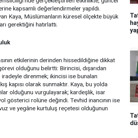
lciliği’nde gerçekleştirilen etkinlikte, güncel
erine kapsamlı değerlendirmeler yapıldı.
Ta
an Kaya, Müslümanların küresel ölçekte büyük
ha
ı gerektiğini hatırlattı.
yap
uluk
ın etkilerinin derinden hissedildiğine dikkat
revi olduğunu belirtti: Birincisi, dışarıdan
iradeyle direnmek; ikincisi ise bunalan
çıkış kapısı olarak sunmaktır. Kaya, bu yolda
ar olduğunu vurgulayarak; kardeşlik, isar
yol gösterici rolüne değindi. Tevhid inancının ise
avuz ve yegâne kurtuluş reçetesi olduğunun
Ta
dü