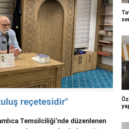
Ta
se
Öz
uluş reçetesidir"
yap
mlıca Temsilciliği’nde düzenlenen