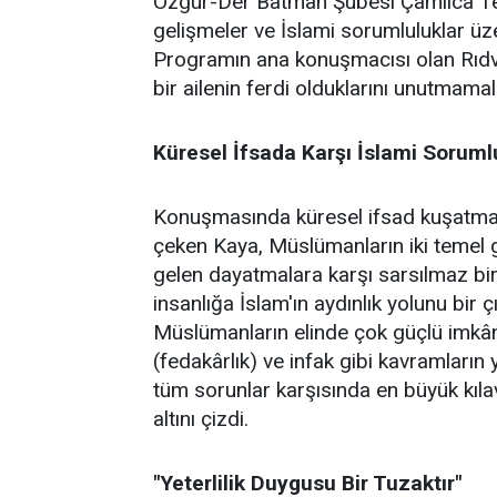
Özgür-Der Batman Şubesi Çamlıca Temsi
gelişmeler ve İslami sorumluluklar üz
Programın ana konuşmacısı olan Rıdv
bir ailenin ferdi olduklarını unutmamalar
Küresel İfsada Karşı İslami Soruml
Konuşmasında küresel ifsad kuşatmasın
çeken Kaya, Müslümanların iki temel gö
gelen dayatmalara karşı sarsılmaz bir 
insanlığa İslam'ın aydınlık yolunu bir 
Müslümanların elinde çok güçlü imkânl
(fedakârlık) ve infak gibi kavramların 
tüm sorunlar karşısında en büyük kıl
altını çizdi.
"Yeterlilik Duygusu Bir Tuzaktır"