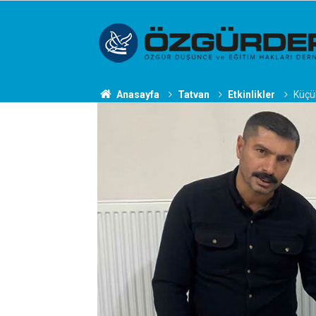
Anasayfa
Tatvan
Etkinlikler
Küçü