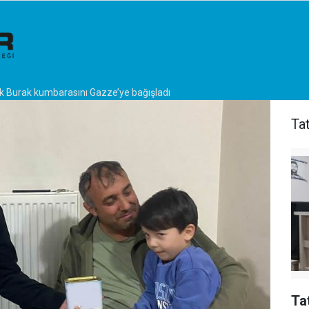
k Burak kumbarasını Gazze’ye bağışladı
Ta
Ta