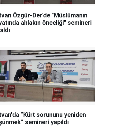
tvan Özgür-Der'de "Müslümanın
yatında ahlakın önceliği" semineri
ıldı
tvan’da “Kürt sorununu yeniden
şünmek” semineri yapıldı