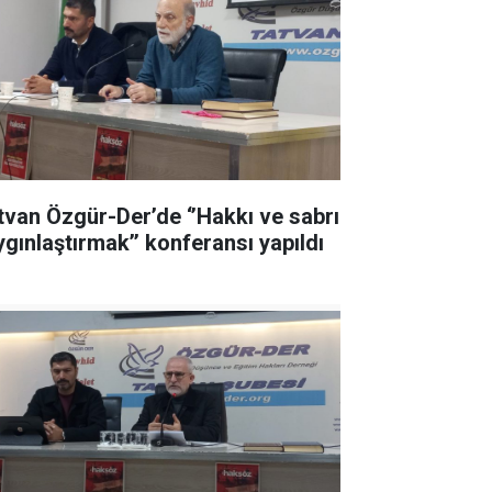
tvan Özgür-Der’de ‘’Hakkı ve sabrı
ygınlaştırmak’’ konferansı yapıldı