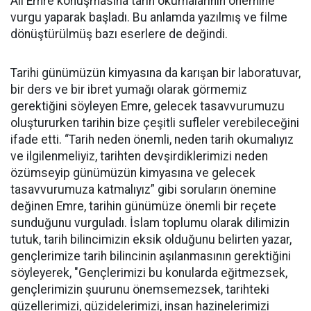
Ali Emre konuşmasına tarih okumalarının önemine
vurgu yaparak başladı. Bu anlamda yazılmış ve filme
dönüştürülmüş bazı eserlere de değindi.
Tarihi günümüzün kimyasına da karışan bir laboratuvar,
bir ders ve bir ibret yumağı olarak görmemiz
gerektiğini söyleyen Emre, gelecek tasavvurumuzu
oluştururken tarihin bize çeşitli sufleler verebileceğini
ifade etti. “Tarih neden önemli, neden tarih okumalıyız
ve ilgilenmeliyiz, tarihten devşirdiklerimizi neden
özümseyip günümüzün kimyasına ve gelecek
tasavvurumuza katmalıyız” gibi soruların önemine
değinen Emre, tarihin günümüze önemli bir reçete
sunduğunu vurguladı. İslam toplumu olarak dilimizin
tutuk, tarih bilincimizin eksik olduğunu belirten yazar,
gençlerimize tarih bilincinin aşılanmasının gerektiğini
söyleyerek, "Gençlerimizi bu konularda eğitmezsek,
gençlerimizin şuurunu önemsemezsek, tarihteki
güzellerimizi, güzidelerimizi, insan hazinelerimizi