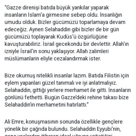
“Gazze direnişi batıda büyük yankılar yaparak
insanların İslam'a girmesine sebep oldu. İnsanlığın
umudu olduk. Bizler gücümüzü toparlamaya devam
edeceğiz. Aynen Selahaddin gibi bizler de bir gün
gücümüzü toplayarak Kudüs'ü özgürlüğüne
kavuşturabiliriz. İsrail gecekondu bir devlettir. Allah'ın
izniyle İsrail'in sonu yaklaşıyor. Allah zalimleri
müslümanlarin eliyle cezalandırmak ister.
Bize okumuş nitelikli insanlar lazım. Batıda Filistin için
eylem yapanları güzel tanımalı ve iyi anlatmalıyız.
Selahaddin, gittiği yerlere merhamet ile gitti. İnsanların
gönlünü fethetti. Bugün Gazze’deki rehine takası bize
Selahaddin’in merhametini hatırlattı.”
Ali Emre, konuşmasının sonunda özellikle gençlere
yönelik bir çağrıda bulundu. Selahaddin Eyyubi'nin,