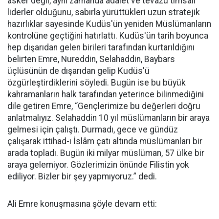
asker değil, aynı zamanda adalet ve tevazu timsali
liderler olduğunu, sabırla yürüttükleri uzun stratejik
hazırlıklar sayesinde Kudüs'ün yeniden Müslümanların
kontrolüne geçtiğini hatırlattı. Kudüs'ün tarih boyunca
hep dışarıdan gelen birileri tarafından kurtarıldığını
belirten Emre, Nureddin, Selahaddin, Baybars
üçlüsünün de dışarıdan gelip Kudüs'ü
özgürleştirdiklerini söyledi. Bugün ise bu büyük
kahramanların halk tarafından yeterince bilinmediğini
dile getiren Emre, “Gençlerimize bu değerleri doğru
anlatmalıyız. Selahaddin 10 yıl müslümanların bir araya
gelmesi için çalıştı. Durmadı, gece ve gündüz
çalışarak ittihad-ı İslâm çatı altında müslümanları bir
arada topladı. Bugün iki milyar müslüman, 57 ülke bir
araya gelemiyor. Gözlerimizin önünde Filistin yok
ediliyor. Bizler bir şey yapmıyoruz.” dedi.
Ali Emre konuşmasına şöyle devam etti: