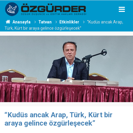
Anasayfa
Tatvan
Etkinlikler
“Kudüs ancak Arap,
Türk, Kürt bir araya gelince özgürleşecek”
“Kudüs ancak Arap, Türk, Kürt bir
araya gelince özgürleşecek”