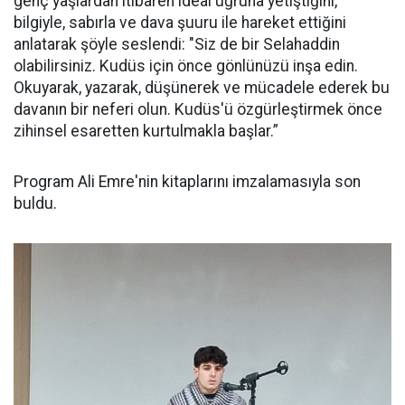
genç yaşlardan itibaren ideal uğruna yetiştiğini,
bilgiyle, sabırla ve dava şuuru ile hareket ettiğini
anlatarak şöyle seslendi: "Siz de bir Selahaddin
olabilirsiniz. Kudüs için önce gönlünüzü inşa edin.
Okuyarak, yazarak, düşünerek ve mücadele ederek bu
davanın bir neferi olun. Kudüs'ü özgürleştirmek önce
zihinsel esaretten kurtulmakla başlar.”
Program Ali Emre'nin kitaplarını imzalamasıyla son
buldu.