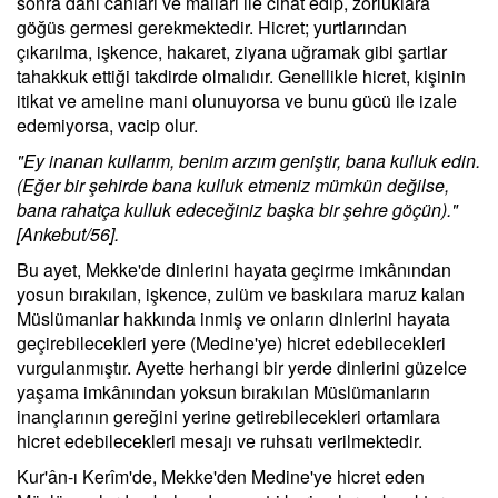
sonra dahi canları ve malları ile cihat edip, zorluklara
göğüs germesi gerekmektedir. Hicret; yurtlarından
çıkarılma, işkence, hakaret, ziyana uğramak gibi şartlar
tahakkuk ettiği takdirde olmalıdır. Genellikle hicret, kişinin
itikat ve ameline mani olunuyorsa ve bunu gücü ile izale
edemiyorsa, vacip olur.
"Ey inanan kullarım, benim arzım geniştir, bana kulluk edin.
(Eğer bir şehirde bana kulluk etmeniz mümkün değilse,
bana rahatça kulluk edeceğiniz başka bir şehre göçün)."
[Ankebut/56].
Bu ayet, Mekke'de dinlerini hayata geçirme imkânından
yosun bırakılan, işkence, zulüm ve baskılara maruz kalan
Müslümanlar hakkında inmiş ve onların dinlerini hayata
geçirebilecekleri yere (Medine'ye) hicret edebilecekleri
vurgulanmıştır. Ayette herhangi bir yerde dinlerini güzelce
yaşama imkânından yoksun bırakılan Müslümanların
inançlarının gereğini yerine getirebilecekleri ortamlara
hicret edebilecekleri mesajı ve ruhsatı verilmektedir.
Kur'ân-ı Kerîm'de, Mekke'den Medine'ye hicret eden