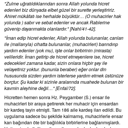
"Zulme uğratıldıklarından sonra Allah yolunda hicret
edenleri biz dünyada elbet güzel bir surette yerleştiririz.
Ahiret mükâfatı ise herhalde büyüktür… (O muhacirler hak
yolunda ) sabır ve sebat edenler ve ancak Rablerine
güvenip dayanmakta olanlardır." [Nahl/41-42].
"İman edip hicret edenler, Allah yolunda bulunanlar, canları
ile (mallarıyla) cihatta bulunanlar, (muhacirleri) barındırıp
yardım edenler (yok mu), işte onlar birbirinin (mirasta)
velileridir. İman getirip de hicret etmeyenlere ise, hicret
edecekleri zamana kadar, sizin onlara hiçbir şey ile
velayetiniz yoktur. (bununla beraber) eğer onlar din
hususunda sizden yardım isterlerse yardım etmek üstünüze
borçtur. Şu kadar ki sizinle aralarında muahede bulunan bir
kavmin aleyhine değil…" [Enfal/72].
Hicretten hemen sonra Hz. Peygamber (S.) ensar ile
muhacirleri bir araya getirerek her muhacir için ensardan
bir kardeş tayin etmişti. Tam 186 aile kardeş ilan edildi. Bu
uygulama sadece bu şekilde kalmamış, muhacirlerle ensar
kan bağından öte bir bağlılıkla birbirlerine bağlanmışlardı.