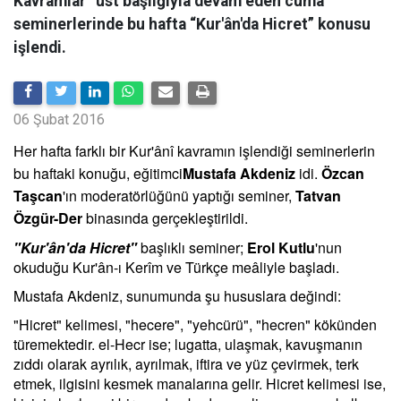
Kavramlar” üst başlığıyla devam eden cuma
seminerlerinde bu hafta “Kur'ân'da Hicret” konusu
işlendi.
06 Şubat 2016
Her hafta farklı bir Kur'ânî kavramın işlendiği seminerlerin
bu haftaki konuğu, eğitimci
Mustafa Akdeniz
idi.
Özcan
Taşcan
'ın moderatörlüğünü yaptığı seminer,
Tatvan
Özgür-Der
binasında gerçekleştirildi.
"Kur'ân'da Hicret"
başlıklı seminer;
Erol Kutlu
'nun
okuduğu Kur'ân-ı Kerîm ve Türkçe meâliyle başladı.
Mustafa Akdeniz, sunumunda şu hususlara değindi:
"Hicret" kelimesi, "hecere", "yehcürü", "hecren" kökünden
türemektedir. el-Hecr ise; lugatta, ulaşmak, kavuşmanın
zıddı olarak ayrılık, ayrılmak, iftira ve yüz çevirmek, terk
etmek, ilgisini kesmek manalarına gelir. Hicret kelimesi ise,