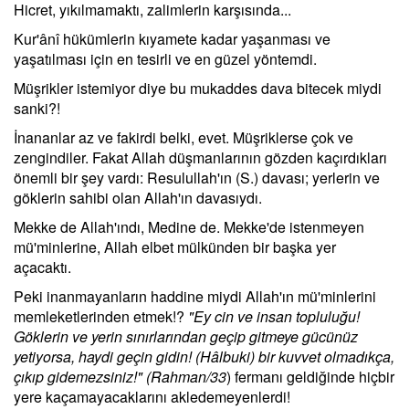
Hicret, yıkılmamaktı, zalimlerin karşısında...
Kur'ânî hükümlerin kıyamete kadar yaşanması ve
yaşatılması için en tesirli ve en güzel yöntemdi.
Müşrikler istemiyor diye bu mukaddes dava bitecek miydi
sanki?!
İnananlar az ve fakirdi belki, evet. Müşriklerse çok ve
zengindiler. Fakat Allah düşmanlarının gözden kaçırdıkları
önemli bir şey vardı: Resulullah'ın (S.) davası; yerlerin ve
göklerin sahibi olan Allah'ın davasıydı.
Mekke de Allah'ındı, Medine de. Mekke'de istenmeyen
mü'minlerine, Allah elbet mülkünden bir başka yer
açacaktı.
Peki inanmayanların haddine miydi Allah'ın mü'minlerini
memleketlerinden etmek!?
"Ey cin ve insan topluluğu!
Göklerin ve yerin sınırlarından geçip gitmeye gücünüz
yetiyorsa, haydi geçin gidin! (Hâlbuki) bir kuvvet olmadıkça,
çıkıp gidemezsiniz!" (Rahman/33
) fermanı geldiğinde hiçbir
yere kaçamayacaklarını akledemeyenlerdi!