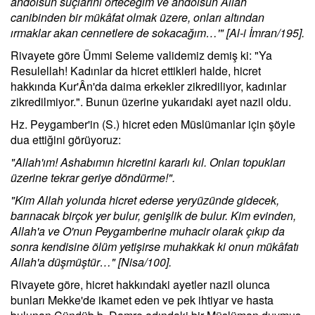
andolsun suçlarını örteceğim ve andolsun Allah
canibinden bir mükâfat olmak üzere, onları altından
ırmaklar akan cennetlere de sokacağım…'" [Al-i İmran/195].
Rivayete göre Ümmi Seleme validemiz demiş ki: "Ya
Resulellah! Kadınlar da hicret ettikleri halde, hicret
hakkında Kur'Ân'da daima erkekler zikrediliyor, kadınlar
zikredilmiyor.". Bunun üzerine yukarıdaki ayet nazil oldu.
Hz. Peygamber'in (S.) hicret eden Müslümanlar için şöyle
dua ettiğini görüyoruz:
"Allah'ım! Ashabımın hicretini kararlı kıl. Onları topukları
üzerine tekrar geriye döndürme!".
"Kim Allah yolunda hicret ederse yeryüzünde gidecek,
barınacak birçok yer bulur, genişlik de bulur. Kim evinden,
Allah'a ve O'nun Peygamberine muhacir olarak çıkıp da
sonra kendisine ölüm yetişirse muhakkak ki onun mükâfatı
Allah'a düşmüştür…" [Nisa/100].
Rivayete göre, hicret hakkındaki ayetler nazil olunca
bunları Mekke'de ikamet eden ve pek ihtiyar ve hasta