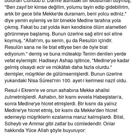
bulunan Cündüb b. Damre adındaki bir Müslüman duymuş,
"Ben zayıf bir kimse değilim, yolumu tayin edip gidebilirim,
artık bir gece bile Mekke'de duramam, beni yolcu ediniz."
diye yemin eylemiş ve bir binekle Medine tarafına yola
çıkmış. Fakat bu zat yolda iken kendisine ölüm alametleri
görünmeye başlamış. Bunun üzerine sağ elini sol eline
koymuş, "Allah'ım, şu senin, şu da Resulün içindir.
Resulün sana ne ile biat ettiyse ben de öyle biat
ediyorum." demiş ve buna müteakip Tenim denilen yerde
vefat eylemiştir. Hadiseyi Ashap işitince, "Medine'ye kadar
gelmiş olsaydı ecir ve mükâfatı daha fazla olurdu."
demişler, müşrikler de gülümsemişlerdi. Bunun üzerine
yukarıdaki Nisa Sûresi'nin 100. ayet-i kerimesi nazil oldu.
Resul-i Ekrem'e ve onun ashabına Mekke ahalisi
zulmetmişlerdi. Ashabın, bir kısmı evvela Habeşistan'a,
sonra Medine'ye hicret etmişlerdi. Bir kısmı da yalnız
Medine'ye hicret etmiş, bir kısmı da Mekke'den hicret
edemeyip müşriklerin ezalarına maruz kalmışlardı. Bilal,
Süheyb ve Ammar gibi zatlar bu cümledendir. Onlar
hakkında Yüce Allah şöyle buyuruyor: