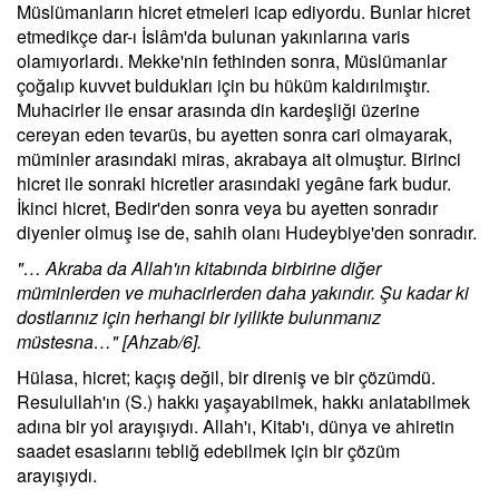
Müslümanların hicret etmeleri icap ediyordu. Bunlar hicret
etmedikçe dar-ı İslâm'da bulunan yakınlarına varis
olamıyorlardı. Mekke'nin fethinden sonra, Müslümanlar
çoğalıp kuvvet buldukları için bu hüküm kaldırılmıştır.
Muhacirler ile ensar arasında din kardeşliği üzerine
cereyan eden tevarüs, bu ayetten sonra cari olmayarak,
müminler arasındaki miras, akrabaya ait olmuştur. Birinci
hicret ile sonraki hicretler arasındaki yegâne fark budur.
İkinci hicret, Bedir'den sonra veya bu ayetten sonradır
diyenler olmuş ise de, sahih olanı Hudeybiye'den sonradır.
"… Akraba da Allah'ın kitabında birbirine diğer
müminlerden ve muhacirlerden daha yakındır. Şu kadar ki
dostlarınız için herhangi bir iyilikte bulunmanız
müstesna…" [Ahzab/6].
Hülasa, hicret; kaçış değil, bir direniş ve bir çözümdü.
Resulullah'ın (S.) hakkı yaşayabilmek, hakkı anlatabilmek
adına bir yol arayışıydı. Allah'ı, Kitab'ı, dünya ve ahiretin
saadet esaslarını tebliğ edebilmek için bir çözüm
arayışıydı.