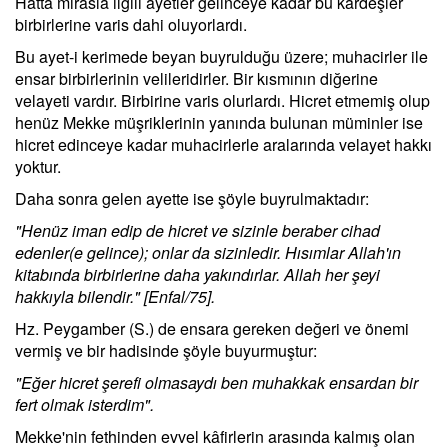
Hatta mirasla ilgili ayetler gelinceye kadar bu kardeşler
birbirlerine varis dahi oluyorlardı.
Bu ayet-i kerimede beyan buyrulduğu üzere; muhacirler ile
ensar birbirlerinin velileridirler. Bir kısmının diğerine
velayeti vardır. Birbirine varis olurlardı. Hicret etmemiş olup
henüz Mekke müşriklerinin yanında bulunan müminler ise
hicret edinceye kadar muhacirlerle aralarında velayet hakkı
yoktur.
Daha sonra gelen ayette ise şöyle buyrulmaktadır:
"Henüz iman edip de hicret ve sizinle beraber cihad
edenler(e gelince); onlar da sizinledir. Hısımlar Allah'ın
kitabında birbirlerine daha yakındırlar. Allah her şeyi
hakkıyla bilendir." [Enfal/75].
Hz. Peygamber (S.) de ensara gereken değeri ve önemi
vermiş ve bir hadisinde şöyle buyurmuştur:
"Eğer hicret şerefi olmasaydı ben muhakkak ensardan bir
fert olmak isterdim".
Mekke'nin fethinden evvel kâfirlerin arasında kalmış olan