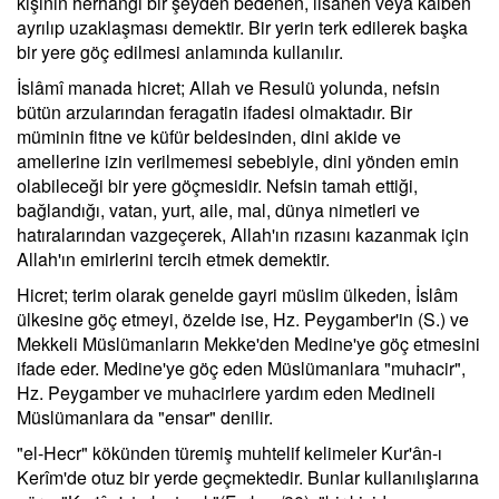
kişinin herhangi bir şeyden bedenen, lisanen veya kalben
ayrılıp uzaklaşması demektir. Bir yerin terk edilerek başka
bir yere göç edilmesi anlamında kullanılır.
İslâmî manada hicret; Allah ve Resulü yolunda, nefsin
bütün arzularından feragatin ifadesi olmaktadır. Bir
müminin fitne ve küfür beldesinden, dini akide ve
amellerine izin verilmemesi sebebiyle, dini yönden emin
olabileceği bir yere göçmesidir. Nefsin tamah ettiği,
bağlandığı, vatan, yurt, aile, mal, dünya nimetleri ve
hatıralarından vazgeçerek, Allah'ın rızasını kazanmak için
Allah'ın emirlerini tercih etmek demektir.
Hicret; terim olarak genelde gayri müslim ülkeden, İslâm
ülkesine göç etmeyi, özelde ise, Hz. Peygamber'in (S.) ve
Mekkeli Müslümanların Mekke'den Medine'ye göç etmesini
ifade eder. Medine'ye göç eden Müslümanlara "muhacir",
Hz. Peygamber ve muhacirlere yardım eden Medineli
Müslümanlara da "ensar" denilir.
"el-Hecr" kökünden türemiş muhtelif kelimeler Kur'ân-ı
Kerîm'de otuz bir yerde geçmektedir. Bunlar kullanılışlarına