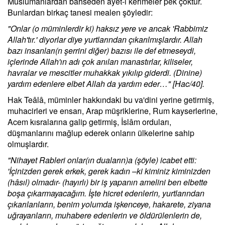
Müslümanlardan bahseden ayet-i kerimeler pek çoktur.
Bunlardan birkaç tanesi mealen şöyledir:
"Onlar (o müminlerdir ki) haksız yere ve ancak 'Rabbimiz
Allah'tır.' diyorlar diye yurtlarından çıkarılmışlardır. Allah
bazı insanları(n şerrini diğer) bazısı ile def etmeseydi,
içlerinde Allah'ın adı çok anılan manastırlar, kiliseler,
havralar ve mescitler muhakkak yıkılıp giderdi. (Dinine)
yardım edenlere elbet Allah da yardım eder…" [Hac/40].
Hak Teâlâ, müminler hakkındaki bu va'dini yerine getirmiş,
muhacirleri ve ensarı, Arap müşriklerine, Rum kayserlerine,
Acem kısralarına galip getirmiş, İslâm orduları,
düşmanlarını mağlup ederek onların ülkelerine sahip
olmuşlardır.
"Nihayet Rableri onlar(ın duaların)a (şöyle) icabet etti:
'İçinizden gerek erkek, gerek kadın –ki kiminiz kiminizden
(hâsıl) olmadır- (hayırlı) bir iş yapanın amelini ben elbette
boşa çıkarmayacağım. İşte hicret edenlerin, yurtlarından
çıkarılanların, benim yolumda işkenceye, hakarete, ziyana
uğrayanların, muhabere edenlerin ve öldürülenlerin de,