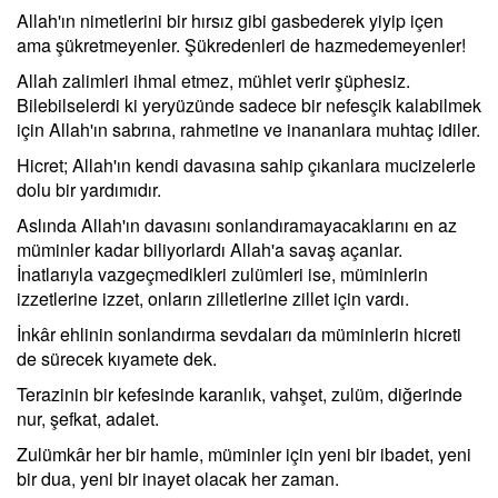
Allah'ın nimetlerini bir hırsız gibi gasbederek yiyip içen
ama şükretmeyenler. Şükredenleri de hazmedemeyenler!
Allah zalimleri ihmal etmez, mühlet verir şüphesiz.
Bilebilselerdi ki yeryüzünde sadece bir nefesçik kalabilmek
için Allah'ın sabrına, rahmetine ve inananlara muhtaç idiler.
Hicret; Allah'ın kendi davasına sahip çıkanlara mucizelerle
dolu bir yardımıdır.
Aslında Allah'ın davasını sonlandıramayacaklarını en az
müminler kadar biliyorlardı Allah'a savaş açanlar.
İnatlarıyla vazgeçmedikleri zulümleri ise, müminlerin
izzetlerine izzet, onların zilletlerine zillet için vardı.
İnkâr ehlinin sonlandırma sevdaları da müminlerin hicreti
de sürecek kıyamete dek.
Terazinin bir kefesinde karanlık, vahşet, zulüm, diğerinde
nur, şefkat, adalet.
Zulümkâr her bir hamle, müminler için yeni bir ibadet, yeni
bir dua, yeni bir inayet olacak her zaman.