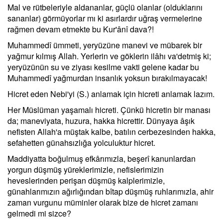
Mal ve rütbeleriyle aldananlar, güçlü olanlar (olduklarını
sananlar) görmüyorlar mı ki asırlardır uğraş vermelerine
rağmen devam etmekte bu Kur'ânî dava?!
Muhammedî ümmeti, yeryüzüne manevi ve mübarek bir
yağmur kılmış Allah. Yerlerin ve göklerin ilâhı va'detmiş ki;
yeryüzünün su ve ziyası kesilme vakti gelene kadar bu
Muhammedî yağmurdan insanlık yoksun bırakılmayacak!
Hicret eden Nebi'yi (S.) anlamak için hicreti anlamak lazım.
Her Müslüman yaşamalı hicreti. Çünkü hicretin bir manası
da; maneviyata, huzura, hakka hicrettir. Dünyaya âşık
nefisten Allah'a müştak kalbe, batılın cerbezesinden hakka,
sefahetten günahsızlığa yolculuktur hicret.
Maddiyatta boğulmuş efkârımızla, beşerî kanunlardan
yorgun düşmüş yüreklerimizle, nefislerimizin
heveslerinden perişan düşmüş kalplerimizle,
günahlarımızın ağırlığından bîtap düşmüş ruhlarımızla, ahir
zaman vurgunu müminler olarak bize de hicret zamanı
gelmedi mi sizce?