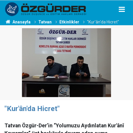
Anasayfa
Tatvan
Etkinlikler
"Kur'ân'da Hicret"
"Kur'ân'da Hicret"
Tatvan Özgür-Der’in “Yolumuzu Aydınlatan Kur'ânî