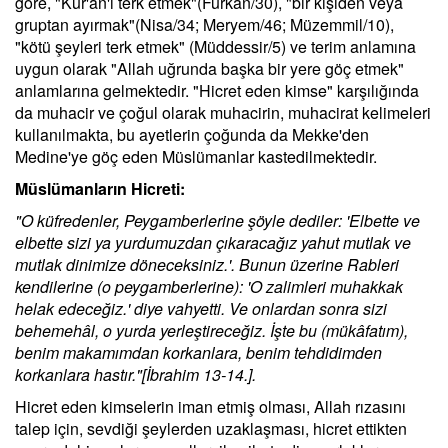
göre, "Kur'ân'ı terk etmek"(Furkan/30), "bir kişiden veya
gruptan ayırmak"(Nisa/34; Meryem/46; Müzemmil/10),
"kötü şeyleri terk etmek" (Müddessir/5) ve terim anlamına
uygun olarak "Allah uğrunda başka bir yere göç etmek"
anlamlarına gelmektedir. "Hicret eden kimse" karşılığında
da muhacir ve çoğul olarak muhacirin, muhacirat kelimeleri
kullanılmakta, bu ayetlerin çoğunda da Mekke'den
Medine'ye göç eden Müslümanlar kastedilmektedir.
Müslümanların Hicreti:
"O küfredenler, Peygamberlerine şöyle dediler: 'Elbette ve
elbette sizi ya yurdumuzdan çıkaracağız yahut mutlak ve
mutlak dinimize döneceksiniz.'. Bunun üzerine Rableri
kendilerine (o peygamberlerine): 'O zalimleri muhakkak
helak edeceğiz.' diye vahyetti. Ve onlardan sonra sizi
behemehâl, o yurda yerleştireceğiz. İşte bu (mükâfatım),
benim makamımdan korkanlara, benim tehdidimden
korkanlara hastır."[İbrahim 13-14.].
Hicret eden kimselerin iman etmiş olması, Allah rızasını
talep için, sevdiği şeylerden uzaklaşması, hicret ettikten