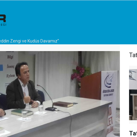
eddin Zengi ve Kudüs Davamız”
Ta
Ta