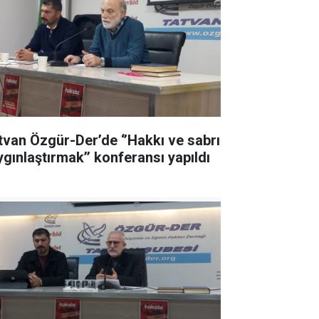
tvan Özgür-Der’de ‘’Hakkı ve sabrı
ygınlaştırmak’’ konferansı yapıldı