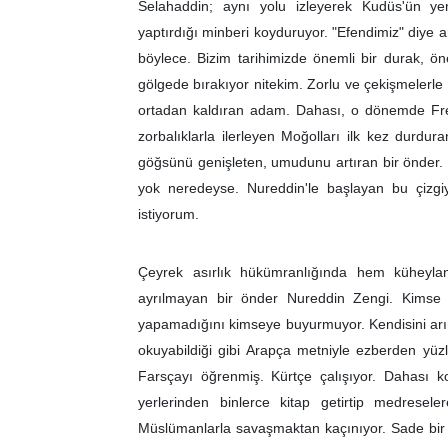
Selahaddin; aynı yolu izleyerek Kudüs'ün yeni
yaptırdığı minberi koyduruyor. "Efendimiz" diye
böylece. Bizim tarihimizde önemli bir durak, öne
gölgede bırakıyor nitekim. Zorlu ve çekişmelerle d
ortadan kaldıran adam. Dahası, o dönemde Frenk
zorbalıklarla ilerleyen Moğolları ilk kez dur
göğsünü genişleten, umudunu artıran bir önder. 
yok neredeyse. Nureddin'le başlayan bu çizgi
istiyorum.
Çeyrek asırlık hükümranlığında hem küheyla
ayrılmayan bir önder Nureddin Zengi. Kimse ya
yapamadığını kimseye buyurmuyor. Kendisini arın
okuyabildiği gibi Arapça metniyle ezberden yüzle
Farsçayı öğrenmiş. Kürtçe çalışıyor. Dahası k
yerlerinden binlerce kitap getirtip medresele
Müslümanlarla savaşmaktan kaçınıyor. Sade bir h