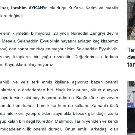
iner, İbrahim AYKAN'
ın okuduğu Kur'an-ı Kerim ve mealin
ara değindi:
lerin kıymetini bilmiyoruz. 20 yıldır Nureddin Zengi'yi deyim
. Mesela Selahaddin Eyyubi'nin hayatını anlatan kaç kitabımız
av) den sonra tanıdığı en meşhur isim Selahaddin Eyyubi'dir.
Tat
de
lmış kitapların bir çoğu rezalettir. Değerlerimizin farkına
ta
r. Kaynaklara ulaşamıyoruz.
lığı ve ye'si terk etmiş kişilerle aşıyoruz bazen önemli
rdan, o önderlerden biri. Haçlı istilalarının, bütün dünyayı
se suyu tersine akıtmayı başaran adam o. Bugünküne benzeyen
önemde hem kandili hem kılıcı hem de kalkanı. Zamanla üstü
nitelikleri, yapıp ettikleri saymakla bitecek gibi değil. Zorlu
şup kalan biri değil Nureddin Mahmud. Tarihi yeniden ve kendi
 mücadelenin ilk önemli durağı. Onun emîri, arkadaşı olan