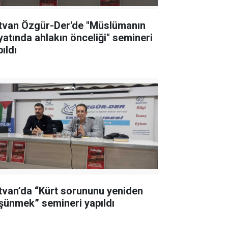
tvan Özgür-Der'de "Müslümanın
yatında ahlakın önceliği" semineri
ıldı
tvan’da “Kürt sorununu yeniden
şünmek” semineri yapıldı