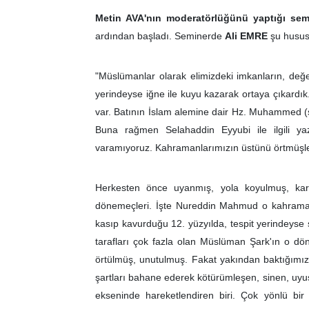
Metin AVA'nın moderatörlüğünü yaptığı sem
ardından başladı. Seminerde
Ali EMRE
şu hususl
"Müslümanlar olarak elimizdeki imkanların, değer
yerindeyse iğne ile kuyu kazarak ortaya çıkardık
var. Batının İslam alemine dair Hz. Muhammed (s
Buna rağmen Selahaddin Eyyubi ile ilgili yazı
varamıyoruz. Kahramanlarımızın üstünü örtmüşle
Herkesten önce uyanmış, yola koyulmuş, karan
dönemeçleri. İşte Nureddin Mahmud o kahramanla
kasıp kavurduğu 12. yüzyılda, tespit yerindey
tarafları çok fazla olan Müslüman Şark'ın o d
örtülmüş, unutulmuş. Fakat yakından baktığımızda 
şartları bahane ederek kötürümleşen, sinen, uyu
ekseninde hareketlendiren biri. Çok yönlü bir