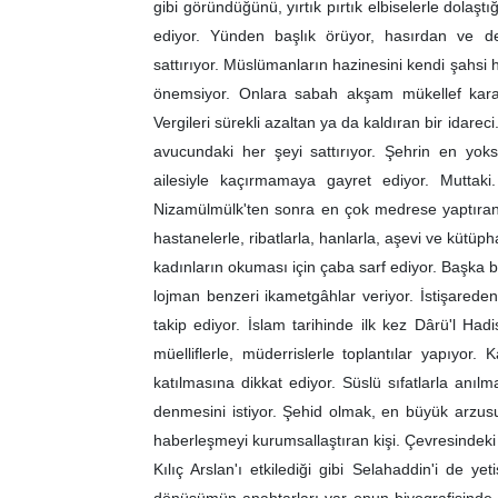
gibi göründüğünü, yırtık pırtık elbiselerle dolaştı
ediyor. Yünden başlık örüyor, hasırdan ve dem
sattırıyor. Müslümanların hazinesini kendi şahsi h
önemsiyor. Onlara sabah akşam mükellef karav
Vergileri sürekli azaltan ya da kaldıran bir idar
avucundaki her şeyi sattırıyor. Şehrin en yok
ailesiyle kaçırmamaya gayret ediyor. Muttak
Nizamülmülk'ten sonra en çok medrese yaptıran 
hastanelerle, ribatlarla, hanlarla, aşevi ve kütüph
kadınların okuması için çaba sarf ediyor. Başka b
lojman benzeri ikametgâhlar veriyor. İstişarede
takip ediyor. İslam tarihinde ilk kez Dârü'l Hadis
müelliflerle, müderrislerle toplantılar yapıyor. 
katılmasına dikkat ediyor. Süslü sıfatlarla an
denmesini istiyor. Şehid olmak, en büyük arzusu. 
haberleşmeyi kurumsallaştıran kişi. Çevresindeki 
Kılıç Arslan'ı etkilediği gibi Selahaddin'i de ye
dönüşümün anahtarları var onun biyografisinde