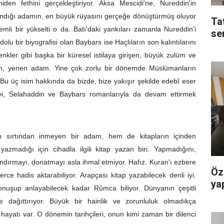
den fethini gerçekleştiriyor. Aksa Mescidi'ne, Nureddin'in
 andığı adamın, en büyük rüyasını gerçeğe dönüştürmüş oluyor
Ta
mli bir yükselti o da. Batı'daki yankıları zamanla Nureddin'i
se
olu bir biyografisi olan Baybars ise Haçlıların son kalıntılarını
ler gibi başka bir küresel istilaya girişen, büyük zulüm ve
duran, yenen adam. Yine çok zorlu bir dönemde Müslümanların
Bu üç isim hakkında da bizde, bize yakışır şekilde edebî eser
yi, Selahaddin ve Baybars romanlarıyla da devam ettirmek
n sırtından inmeyen bir adam, hem de kitapların içinden
zmadığı için cihadla ilgili kitap yazan biri. Yapmadığını,
dırmayı, donatmayı asla ihmal etmiyor. Hafız. Kuran'ı ezbere
Öz
rce hadis aktarabiliyor. Arapçası kitap yazabilecek denli iyi.
yap
onuşup anlayabilecek kadar Rûmca biliyor. Dünyanın çeşitli
re dağıttırıyor. Büyük bir hainlik ve zorunluluk olmadıkça
ayatı var. O dönemin tarihçileri, onun kimi zaman bir dilenci