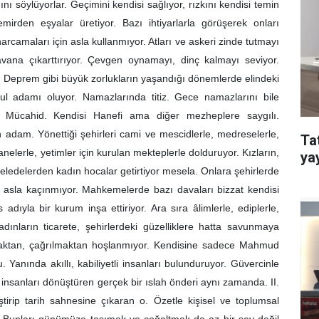
ğını söylüyorlar. Geçimini kendisi sağlıyor, rızkını kendisi temin
irden eşyalar üretiyor. Bazı ihtiyarlarla görüşerek onları
arcamaları için asla kullanmıyor. Atları ve askeri zinde tutmayı
ana çıkarttırıyor. Çevgen oynamayı, dinç kalmayı seviyor.
eci. Deprem gibi büyük zorlukların yaşandığı dönemlerde elindeki
sul adamı oluyor. Namazlarında titiz. Gece namazlarını bile
i. Mücahid. Kendisi Hanefi ama diğer mezheplere saygılı.
adam. Yönettiği şehirleri cami ve mescidlerle, medreselerle,
Ta
anelerle, yetimler için kurulan mekteplerle dolduruyor. Kızların,
ya
eledelerden kadın hocalar getirtiyor mesela. Onlara şehirlerde
n asla kaçınmıyor. Mahkemelerde bazı davaları bizzat kendisi
 adıyla bir kurum inşa ettiriyor. Ara sıra âlimlerle, ediplerle,
Kadınların ticarete, şehirlerdeki güzelliklere hatta savunmaya
ılmaktan, çağrılmaktan hoşlanmıyor. Kendisine sadece Mahmud
Yanında akıllı, kabiliyetli insanları bulunduruyor. Güvercinle
insanları dönüştüren gerçek bir ıslah önderi aynı zamanda. II.
tiştirip tarih sahnesine çıkaran o. Özetle kişisel ve toplumsal
. Bunları günümüze taşımak ve çoğaltmak da az bir şey değil