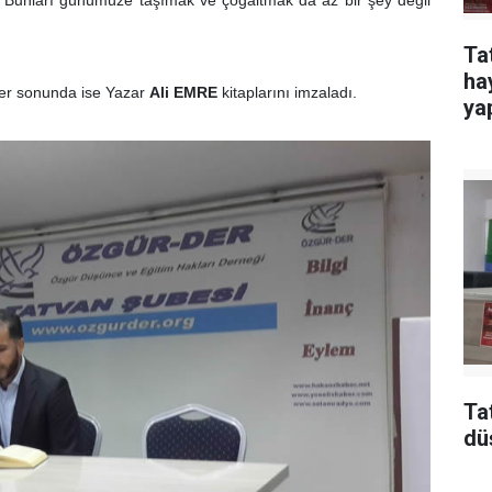
Ta
ha
er sonunda ise Yazar
Ali EMRE
kitaplarını imzaladı.
yap
Ta
dü