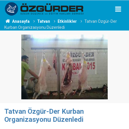
Anasayfa
Tatvan
Etkinlikler
Tatvan Özgür-Der
Kurban Organizasyonu Düzenledi
Tatvan Özgür-Der Kurban
Organizasyonu Düzenledi