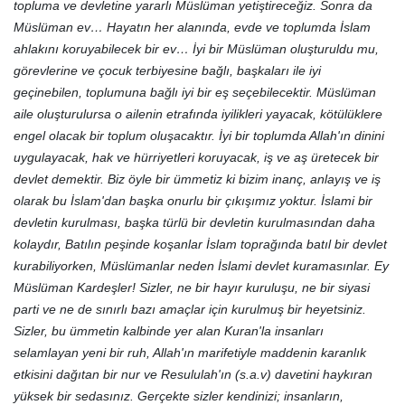
topluma ve devletine yararlı Müslüman yetiştireceğiz. Sonra da
Müslüman ev… Hayatın her alanında, evde ve toplumda İslam
ahlakını koruyabilecek bir ev… İyi bir Müslüman oluşturuldu mu,
görevlerine ve çocuk terbiyesine bağlı, başkaları ile iyi
geçinebilen, toplumuna bağlı iyi bir eş seçebilecektir. Müslüman
aile oluşturulursa o ailenin etrafında iyilikleri yayacak, kötülüklere
engel olacak bir toplum oluşacaktır. İyi bir toplumda Allah'ın dinini
uygulayacak, hak ve hürriyetleri koruyacak, iş ve aş üretecek bir
devlet demektir. Biz öyle bir ümmetiz ki bizim inanç, anlayış ve iş
olarak bu İslam'dan başka onurlu bir çıkışımız yoktur. İslami bir
devletin kurulması, başka türlü bir devletin kurulmasından daha
kolaydır, Batılın peşinde koşanlar İslam toprağında batıl bir devlet
kurabiliyorken, Müslümanlar neden İslami devlet kuramasınlar. Ey
Müslüman Kardeşler! Sizler, ne bir hayır kuruluşu, ne bir siyasi
parti ve ne de sınırlı bazı amaçlar için kurulmuş bir heyetsiniz.
Sizler, bu ümmetin kalbinde yer alan Kuran'la insanları
selamlayan yeni bir ruh, Allah'ın marifetiyle maddenin karanlık
etkisini dağıtan bir nur ve Resululah'ın (s.a.v) davetini haykıran
yüksek bir sedasınız. Gerçekte sizler kendinizi; insanların,