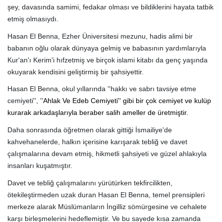
şey, davasında samimi, fedakar olması ve bildiklerini hayata tatbik
etmiş olmasıydı.
Hasan El Benna, Ezher Üniversitesi mezunu, hadis alimi bir
babanın oğlu olarak dünyaya gelmiş ve babasının yardımlarıyla
Kur'an'ı Kerim'i hıfzetmiş ve birçok islami kitabı da genç yaşında
okuyarak kendisini geliştirmiş bir şahsiyettir.
Hasan El Benna, okul yıllarında ''hakkı ve sabrı tavsiye etme
cemiyeti'', ''
Ahlak Ve Edeb Cemiyeti'' gibi bir çok cemiyet ve kulüp
kurarak arkadaşlarıyla beraber salih ameller de üretmiştir.
Daha sonrasında öğretmen olarak gittiği İsmailiye'de
kahvehanelerde, halkın içerisine karışarak tebliğ ve davet
çalışmalarına devam etmiş, hikmetli şahsiyeti ve güzel ahlakıyla
insanları kuşatmıştır.
Davet ve tebliğ çalışmalarını yürütürken tekfircilikten,
ötekileştirmeden uzak duran Hasan El Benna, temel prensipleri
merkeze alarak Müslümanların İngilliz sömürgesine ve cehalete
karşı birleşmelerini hedeflemiştir. Ve bu sayede kısa zamanda