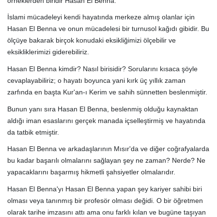
örneklerden biridir Hasan El Benna.
İslami mücadeleyi kendi hayatında merkeze almış olanlar için
Hasan El Benna ve onun mücadelesi bir turnusol kağıdı gibidir. Bu
ölçüye bakarak birçok konudaki eksikliğimizi ölçebilir ve
eksikliklerimizi giderebiliriz.
Hasan El Benna kimdir? Nasıl birisidir? Sorularını kısaca şöyle
cevaplayabiliriz; o hayatı boyunca yani kırk üç yıllık zaman
zarfında en başta Kur'an-ı Kerim ve sahih sünnetten beslenmiştir.
Bunun yanı sıra Hasan El Benna, beslenmiş olduğu kaynaktan
aldığı iman esaslarını gerçek manada içselleştirmiş ve hayatında
da tatbik etmiştir.
Hasan El Benna ve arkadaşlarının Mısır'da ve diğer coğrafyalarda
bu kadar başarılı olmalarını sağlayan şey ne zaman? Nerde? Ne
yapacaklarını başarmış hikmetli şahsiyetler olmalarıdır.
Hasan El Benna'yı Hasan El Benna yapan şey kariyer sahibi biri
olması veya tanınmış bir profesör olması değidi. O bir öğretmen
olarak tarihe imzasını attı ama onu farklı kılan ve bugüne taşıyan