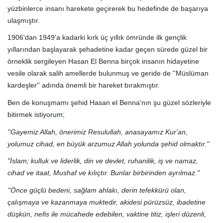
yüzbinlerce insanı harekete geçirerek bu hedefinde de başarıya
ulaşmıştır.
1906'dan 1949'a kadarki kırk üç yıllık ömründe ilk gençlik
yıllarından başlayarak şehadetine kadar geçen sürede güzel bir
örneklik sergileyen Hasan El Benna birçok insanın hidayetine
vesile olarak salih amellerde bulunmuş ve geride de ''Müslüman
kardeşler'' adında önemli bir hareket bırakmıştır.
Ben de konuşmamı şehid Hasan el Benna'nın şu güzel sözleriyle
bitirmek istiyorum;
''Gayemiz Allah, önerimiz Resulullah, anasayamız Kur'an,
yolumuz cihad, en büyük arzumuz Allah yolunda şehid olmaktır.''
"İslam; kulluk ve liderlik, din ve devlet, ruhanilik, iş ve namaz,
cihad ve itaat, Mushaf ve kılıçtır. Bunlar birbirinden ayrılmaz."
''Önce güçlü bedeni, sağlam ahlakı, derin tefekkürü olan,
çalışmaya ve kazanmaya muktedir, akidesi pürüzsüz, ibadetine
düşkün, nefis ile mücahede edebilen, vaktine titiz, işleri düzenli,