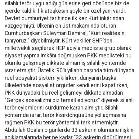
silahlı terör uyguladığı günlerine geri dönünce biz de
içerde kaldık. İlk ateşkesin şöyle bir özel yanı vardı.
Devlet cumhuriyet tarihinde ilk kez Kürt inkârından
vazgeçmişti. Ülkenin en üst makamında oturan
Cumhurbaşkanı Süleyman Demirel, “Kürt realitesini
tanıyoruz.” diyebilmiştir. Kürt vekiller SHP’den
milletvekili seçilerek HEP adıyla mecliste grup olarak
siyaset yapma imkânı doğmuşken PKK meclisteki bu
olumlu gelişmeyi dikkate almamış silahlı yöntemde
ısrar etmiştir. Üstelik ’90’lı yılların başında tüm dünyada
reel sosyalist sistem yıkılırken, dünyanın başka
ülkelerinde sosyalist örgütler kendilerini kapatırken,
PKK dünyadaki bu reel gelişmeyi dikkate almadan
“Gerçek sosyalizmi biz temsil ediyoruz” diyerek silahlı
terör eylemlerini sürdürme kararı almıştır. Silahlı
yöntemde ısrar, terör kısırdöngüsüne yol açmasına
rağmen PKK bu terör yöntemini terk etmemiştir.
Abdullah Öcalan o günlerde 33 askerin ölümüne ilişkin
açıklamalarında her ne kadar “33 askerin öldürülmesi