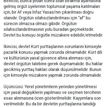
Birincisi, bunca yıldan sonra silah bırakma aşamasına
gelmiş örgüt üyelerinin toplumsal yaşama katılmaları
için, bir Af veya İnfaz Yasası’nın çıkarılması doğru
olanıdır. Örgütün silahsızlandırılması için “af” bu
sürecin olmazsa olmazı gibidir. Örgütün
silahsızlandırılmasının yolu buradan geçmektedir.
Devlet bu konuyu örgütle müzakere edebilir/etmelidir.
İkincisi, devlet Kürt yurttaşlarının sorunlarını kimseyle
pazarlık konusu yapmak zorunda olmamalıdır. Kürt dili
ve kültürünün yasal güvence altına alınması için,
devlet örgütün talebine gerek duymamalıdır. Bu haklar
gecikmiş yurttaş hakları olarak düşünülmelidir. Bunun
için kimseyle müzakere yapmak zorunda olmamalıdır.
Üçüncüsü: Yerel yönetimlerin yerinden yönetilmesi
için yasal değişiklerin yapılması ve seçmen tercihinin
esas alınmasına özen gösterilmelidir. Kayyımlara son
verilmelidir. Bu da bir devletin yurttaşlarına tanıdığı