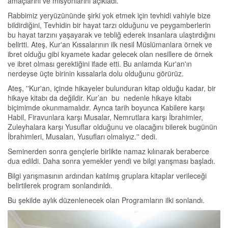
amaçlarını ve misyonlarını açıkladı.
Rabbimiz yeryüzününde şirki yok etmek için tevhidi vahiyle bize
bildirdiğini, Tevhidin bir hayat tarzı olduğunu ve peygamberlerin
bu hayat tarzını yaşayarak ve tebliğ ederek insanlara ulaştırdığını
belirtti. Ateş, Kur'an Kıssalarının ilk nesil Müslümanlara örnek ve
ibret olduğu gibi kıyamete kadar gelecek olan nesillere de örnek
ve ibret olması gerektiğini ifade etti. Bu anlamda Kur'an'ın
nerdeyse üçte birinin kıssalarla dolu olduğunu görürüz.
Ateş, ''Kur'an, içinde hikayeler bulunduran kitap olduğu kadar, bir
hikaye kitabı da değildir. Kur’an bu nedenle hikaye kitabı
biçimimde okunmamalıdır. Ayrıca tarih boyunca Kabilere karşı
Habil, Firavunlara karşı Musalar, Nemrutlara karşı İbrahimler,
Zuleyhalara karşı Yusuflar olduğunu ve olacağını bilerek bugünün
İbrahimleri, Musaları, Yusufları olmalıyız.'' dedi.
Seminerden sonra gençlerle birlikte namaz kılınarak beraberce
dua edildi. Daha sonra yemekler yendi ve bilgi yarışması başladı.
Bilgi yarışmasının ardından katılmış gruplara kitaplar verileceği
belirtilerek program sonlandırıldı.
Bu şekilde aylık düzenlenecek olan Programların ilki sonlandı.