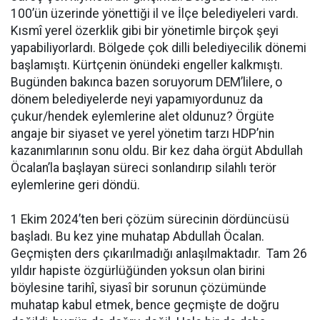
100’ün üzerinde yönettiği il ve İlçe belediyeleri vardı.
Kısmî yerel özerklik gibi bir yönetimle birçok şeyi
yapabiliyorlardı. Bölgede çok dilli belediyecilik dönemi
başlamıştı. Kürtçenin önündeki engeller kalkmıştı.
Bugünden bakınca bazen soruyorum DEM’lilere, o
dönem belediyelerde neyi yapamıyordunuz da
çukur/hendek eylemlerine alet oldunuz? Örgüte
angaje bir siyaset ve yerel yönetim tarzı HDP’nin
kazanımlarının sonu oldu. Bir kez daha örgüt Abdullah
Öcalan’la başlayan süreci sonlandırıp silahlı terör
eylemlerine geri döndü.
1 Ekim 2024’ten beri çözüm sürecinin dördüncüsü
başladı. Bu kez yine muhatap Abdullah Öcalan.
Geçmişten ders çıkarılmadığı anlaşılmaktadır. Tam 26
yıldır hapiste özgürlüğünden yoksun olan birini
böylesine tarihî, siyasî bir sorunun çözümünde
muhatap kabul etmek, bence geçmişte de doğru