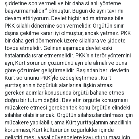
şiddetine son vermeli ve bir daha silahlı yönteme
başvurmamalıdır.” olmuştur. Bugün de aynı tavrımı
devam ettiriyorum. Devlet hiçbir adım atmasa bile
PKK silahlı dönemine son vermelidir. Örgütün sınır
dışına çekilme kararı iyi olmuştur, ancak yetmez. PKK
bir daha geri dönmemek üzere silahlara ve şiddete
tövbe etmelidir. Gelinen aşamada devlet eski
hatalarında ısrar etmemelidir. PKK’nin terör yöntemini
ayrı, Kürt sorunun çözümünü ayrı ele almalı ve buna
göre çözümler geliştirmelidir. Başından beri devletin
Kürt sorununu PKK’yle özdeşleştirmesi, Kürt
yurttaşlarının özgürlük alanlarına ilişkin atması
gereken adımlar konusunda örgütü bahane etmesi
doğru bir tutum değildi. Devletin örgütle konuşması
müzakere etmesi gereken tek konu örgütün elindeki
silahlar olabilir ancak. Örgütün silahsızlandırılması için
müzakere yapılabilir, ama Kürt yurttaşlarının anadilinin
korunması, Kürt kültürünün özgürlükler içinde
geliştirilmesi, yasal güvencelere kavuşturulması için