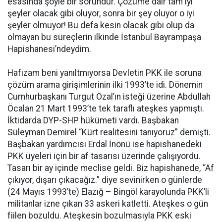
esasında şöyle bir sorundur. Çözüme dair tam iyi
şeyler olacak gibi oluyor, sonra bir şey oluyor o iyi
şeyler olmuyor! Bu defa kesin olacak gibi olup da
olmayan bu süreçlerin ilkinde İstanbul Bayrampaşa
Hapishanesi’ndeydim.
Hafızam beni yanıltmıyorsa Devletin PKK ile soruna
çözüm arama girişimlerinin ilki 1993’te idi. Dönemin
Cumhurbaşkanı Turgut Özal’ın isteği üzerine Abdullah
Öcalan 21 Mart 1993’te tek taraflı ateşkes yapmıştı.
İktidarda DYP-SHP hükümeti vardı. Başbakan
Süleyman Demirel “Kürt realitesini tanıyoruz” demişti.
Başbakan yardımcısı Erdal İnönü ise hapishanedeki
PKK üyeleri için bir af tasarısı üzerinde çalışıyordu.
Tasarı bir ay içinde meclise geldi. Biz hapishanede, “Af
çıkıyor, dışarı çıkacağız.” diye sevinirken o günlerde
(24 Mayıs 1993’te) Elazığ – Bingöl karayolunda PKK’li
militanlar izne çıkan 33 askeri katletti. Ateşkes o gün
fiilen bozuldu. Ateşkesin bozulmasıyla PKK eski