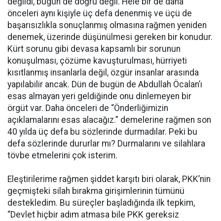
değildi, bugün de doğru değil. Hele bir de daha
önceleri aynı kişiyle üç defa denenmiş ve üçü de
başarısızlıkla sonuçlanmış olmasına rağmen yeniden
denemek, üzerinde düşünülmesi gereken bir konudur.
Kürt sorunu gibi devasa kapsamlı bir sorunun
konuşulması, çözüme kavuşturulması, hürriyeti
kısıtlanmış insanlarla değil, özgür insanlar arasında
yapılabilir ancak. Dün de bugün de Abdullah Öcalan’ı
esas almayan yeri geldiğinde onu dinlemeyen bir
örgüt var. Daha önceleri de “Önderliğimizin
açıklamalarını esas alacağız.” demelerine rağmen son
40 yılda üç defa bu sözlerinde durmadılar. Peki bu
defa sözlerinde dururlar mı? Durmalarını ve silahlara
tövbe etmelerini çok isterim.
Eleştirilerime rağmen şiddet karşıtı biri olarak, PKK’nin
geçmişteki silah bırakma girişimlerinin tümünü
destekledim. Bu süreçler başladığında ilk tepkim,
“Devlet hiçbir adım atmasa bile PKK gereksiz