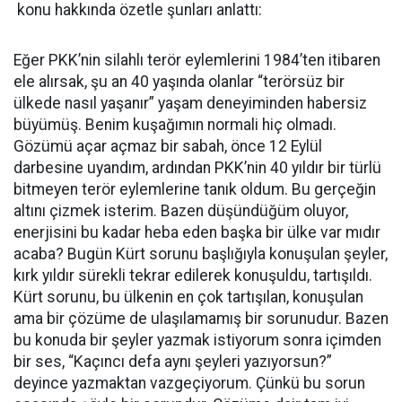
konu hakkında özetle şunları anlattı:
Eğer PKK’nin silahlı terör eylemlerini 1984’ten itibaren
ele alırsak, şu an 40 yaşında olanlar “terörsüz bir
ülkede nasıl yaşanır” yaşam deneyiminden habersiz
büyümüş. Benim kuşağımın normali hiç olmadı.
Gözümü açar açmaz bir sabah, önce 12 Eylül
darbesine uyandım, ardından PKK’nin 40 yıldır bir türlü
bitmeyen terör eylemlerine tanık oldum. Bu gerçeğin
altını çizmek isterim. Bazen düşündüğüm oluyor,
enerjisini bu kadar heba eden başka bir ülke var mıdır
acaba? Bugün Kürt sorunu başlığıyla konuşulan şeyler,
kırk yıldır sürekli tekrar edilerek konuşuldu, tartışıldı.
Kürt sorunu, bu ülkenin en çok tartışılan, konuşulan
ama bir çözüme de ulaşılamamış bir sorunudur. Bazen
bu konuda bir şeyler yazmak istiyorum sonra içimden
bir ses, “Kaçıncı defa aynı şeyleri yazıyorsun?”
deyince yazmaktan vazgeçiyorum. Çünkü bu sorun