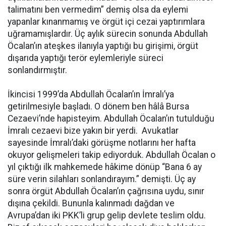
talimatını ben vermedim” demiş olsa da eylemi
yapanlar kınanmamış ve örgüt içi cezai yaptırımlara
uğramamışlardır. Üç aylık sürecin sonunda Abdullah
Öcalan’ın ateşkes ilanıyla yaptığı bu girişimi, örgüt
dışarıda yaptığı terör eylemleriyle süreci
sonlandırmıştır.
İkincisi 1999’da Abdullah Öcalan’ın İmralı’ya
getirilmesiyle başladı. O dönem ben hâlâ Bursa
Cezaevi’nde hapisteyim. Abdullah Öcalan’ın tutulduğu
İmralı cezaevi bize yakın bir yerdi. Avukatlar
sayesinde İmralı’daki görüşme notlarını her hafta
okuyor gelişmeleri takip ediyorduk. Abdullah Öcalan o
yıl çıktığı ilk mahkemede hâkime dönüp “Bana 6 ay
süre verin silahları sonlandırayım.” demişti. Üç ay
sonra örgüt Abdullah Öcalan’ın çağrısına uydu, sınır
dışına çekildi. Bununla kalınmadı dağdan ve
Avrupa’dan iki PKK’li grup gelip devlete teslim oldu.