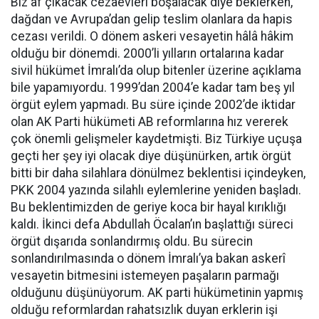
Biz af çıkacak cezaevleri boşalacak diye beklerken,
dağdan ve Avrupa’dan gelip teslim olanlara da hapis
cezası verildi. O dönem askeri vesayetin hâlâ hâkim
olduğu bir dönemdi. 2000’li yılların ortalarına kadar
sivil hükümet İmralı’da olup bitenler üzerine açıklama
bile yapamıyordu. 1999’dan 2004’e kadar tam beş yıl
örgüt eylem yapmadı. Bu süre içinde 2002’de iktidar
olan AK Parti hükümeti AB reformlarına hız vererek
çok önemli gelişmeler kaydetmişti. Biz Türkiye uçuşa
geçti her şey iyi olacak diye düşünürken, artık örgüt
bitti bir daha silahlara dönülmez beklentisi içindeyken,
PKK 2004 yazında silahlı eylemlerine yeniden başladı.
Bu beklentimizden de geriye koca bir hayal kırıklığı
kaldı. İkinci defa Abdullah Öcalan’ın başlattığı süreci
örgüt dışarıda sonlandırmış oldu. Bu sürecin
sonlandırılmasında o dönem İmralı’ya bakan askerî
vesayetin bitmesini istemeyen paşaların parmağı
olduğunu düşünüyorum. AK parti hükümetinin yapmış
olduğu reformlardan rahatsızlık duyan erklerin işi