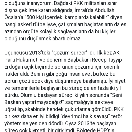
olduğuna inanıyorum. Dağdaki PKK militanları sınır
dışına çekilme kararı aldığında, İmralı’da Abdullah
Öcalan’a “500 kişi içerdeki kamplarda kalabilir” diyen
hangi askerî rütbeliyse, çatışmaları başlatanların da en
azından örgüte kolaylık sağlayanların da bu kişiler
olduğunu düşünmek abartı olmaz.
Üçüncüsü 2013’teki “Çözüm süreci” idi. İlk kez AK
Parti Hükümeti ve dönemin Başbakanı Recep Tayyip
Erdoğan açık biçimde sorunun çözümü için önemli
riskler aldı. Benim gibi çoğu insan evet bu kez bu
sorun çözülecek diye düşünmeye başlamıştı. İyi niyet
ve temennilerle başlayan bu süreç de en fazla iki yıl
sürdü. Olumlu başlayan süreç iki yılın sonunda “Seni
Başkan yaptırtmayacağız!” saçmalığıyla sekteye
uğratılıp, akabinde hendek çukurlarına gömüldü. PKK
bir kez daha en iyi bildiği “devrimci halk savaşı” terör
yöntemine yeniden döndü. Oysa 2013’te başlayan
süreç çok kıymetli bir girişimdi. Bölgede HDP’nin