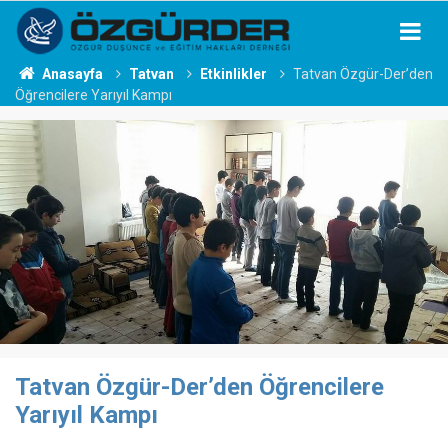
Anasayfa
Tatvan
Etkinlikler
Tatvan Özgür-Der’den
Öğrencilere Yarıyıl Kampı
Tatvan Özgür-Der’den Öğrencilere
Yarıyıl Kampı