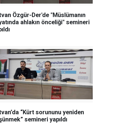
tvan Özgür-Der'de "Müslümanın
yatında ahlakın önceliği" semineri
ıldı
tvan’da “Kürt sorununu yeniden
şünmek” semineri yapıldı