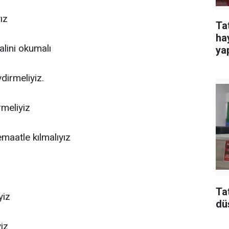
ız
Ta
ha
lini okumalı
yap
vdirmeliyiz.
meliyiz
maatle kılmalıyız
Ta
yiz
dü
iz