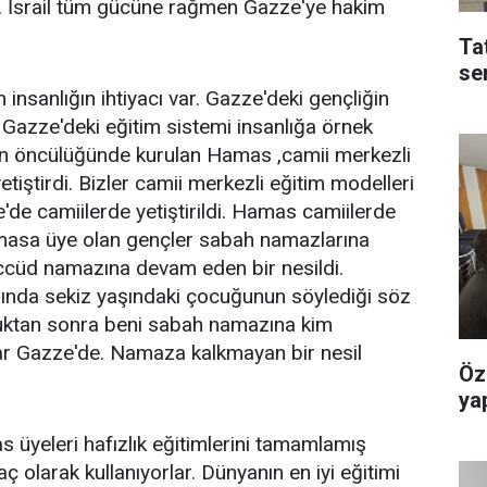
r. İsrail tüm gücüne rağmen Gazze'ye hakim
Ta
se
nsanlığın ihtiyacı var. Gazze'deki gençliğin
Gazze'deki eğitim sistemi insanlığa örnek
in öncülüğünde kurulan Hamas ,camii merkezli
yetiştirdi. Bizler camii merkezli eğitim modelleri
'de camiilerde yetiştirildi. Hamas camiilerde
Hamasa üye olan gençler sabah namazlarına
heccüd namazına devam eden bir nesildi.
sında sekiz yaşındaki çocuğunun söylediği söz
duktan sonra beni sabah namazına kim
var Gazze'de. Namaza kalkmayan bir nesil
Öz
yap
s üyeleri hafızlık eğitimlerini tamamlamış
araç olarak kullanıyorlar. Dünyanın en iyi eğitimi