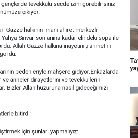
i gençlerde tevekkülü secde izini görebilirsiniz
 önümüze çıkıyor.
r. Gazze halkının imanı ahiret merkezli
ahya Sinvar son anına kadar elindeki sopa ile
ördü. Allah Gazze halkına inayetini ,rahmetini
 gördü.
Ta
ya
arının bedenleriyle mahşere gidiyor.Enkazlarda
ve anneler dirayetlerini ve tevekküllerini
. Bizler Allah huzuruna nasıl gideceğimizi
rle bitirdi:
ştirmek için şunları yapmalıyız: