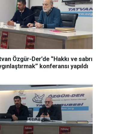
tvan Özgür-Der’de ‘’Hakkı ve sabrı
ygınlaştırmak’’ konferansı yapıldı