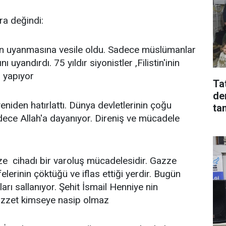
a değindi:
n uyanmasına vesile oldu. Sadece müslümanlar
 uyandırdı. 75 yıldır siyonistler ,Filistin'inin
 yapıyor
Tat
de
eniden hatırlattı. Dünya devletlerinin çoğu
ta
adece Allah'a dayanıyor. Direniş ve mücadele
ze cihadı bir varoluş mücadelesidir. Gazze
lerinin çöktüğü ve iflas ettiği yerdir. Bugün
arı sallanıyor. Şehit İsmail Henniye nin
 izzet kimseye nasip olmaz