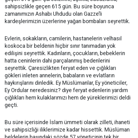
sahipsizlikle geçen 615 gün. Bu süre boyunca
zamanımızın Ashabı Uhdudu olan Gazze’li
kardeşlerimizin üzerlerine yağan bombaları seyrettik.
Evlerin, sokakların, camilerin, hastanelerin velhasıl
koskoca bir beldenin hiçbir sınır tanımadan yok
edilişini seyrettik. Kadınların, çocukların, bebeklerin
hatta ceninlerin dahi parçalanmış bedenlerini
seyrettik. Çaresizlikten feryat eden ve çığlıkları
gökleri inleten annelerin, babaların ve evlatların
haykırışlarını dinledik. Ey Müslümanlar, Ey yöneticiler,
Ey Ordular neredesiniz? diye feryat edenlerin yardım
çığlıkları hem kulaklarımızı hem de yüreklerimizi deldi
geçti.
Bu süre içerisinde İslam ümmeti olarak zilleti, ihaneti
ve sahipsizliği iliklerimize kadar hissettik. Müslüman
beldelerin başındaki sözde 57 yöneticinin tek bir