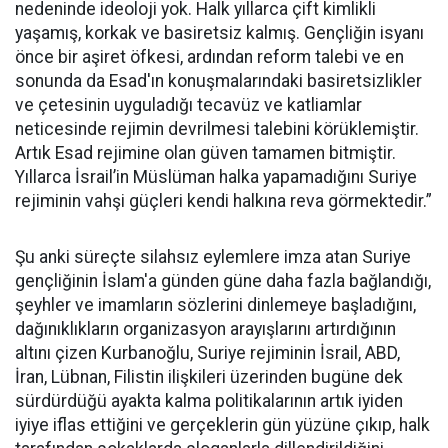
nedeninde ideoloji yok. Halk yıllarca çift kimlikli
yaşamış, korkak ve basiretsiz kalmış. Gençliğin isyanı
önce bir aşiret öfkesi, ardından reform talebi ve en
sonunda da Esad'ın konuşmalarındaki basiretsizlikler
ve çetesinin uyguladığı tecavüz ve katliamlar
neticesinde rejimin devrilmesi talebini körüklemiştir.
Artık Esad rejimine olan güven tamamen bitmiştir.
Yıllarca İsrail’in Müslüman halka yapamadığını Suriye
rejiminin vahşi güçleri kendi halkına reva görmektedir.”
Şu anki süreçte silahsız eylemlere imza atan Suriye
gençliğinin İslam'a günden güne daha fazla bağlandığı,
şeyhler ve imamların sözlerini dinlemeye başladığını,
dağınıklıkların organizasyon arayışlarını artırdığının
altını çizen Kurbanoğlu, Suriye rejiminin İsrail, ABD,
İran, Lübnan, Filistin ilişkileri üzerinden bugüne dek
sürdürdüğü ayakta kalma politikalarının artık iyiden
iyiye iflas ettiğini ve gerçeklerin gün yüzüne çıkıp, halk