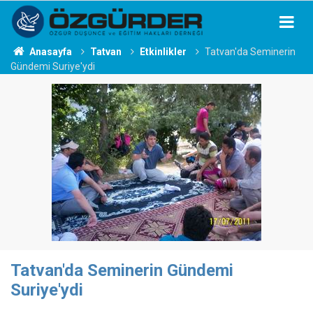
Anasayfa
Tatvan
Etkinlikler
Tatvan'da Seminerin
Gündemi Suriye'ydi
Tatvan'da Seminerin Gündemi
Suriye'ydi