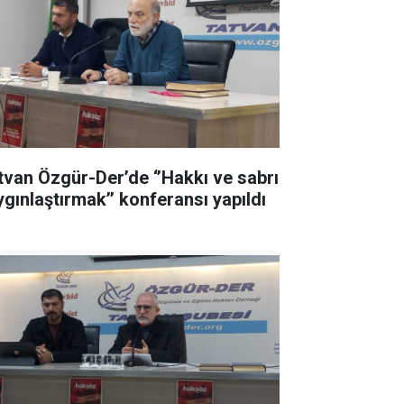
tvan Özgür-Der’de ‘’Hakkı ve sabrı
ygınlaştırmak’’ konferansı yapıldı