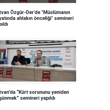
tvan Özgür-Der'de "Müslümanın
yatında ahlakın önceliği" semineri
ıldı
tvan’da “Kürt sorununu yeniden
şünmek” semineri yapıldı