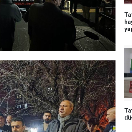
Ta
ha
yap
Ta
dü