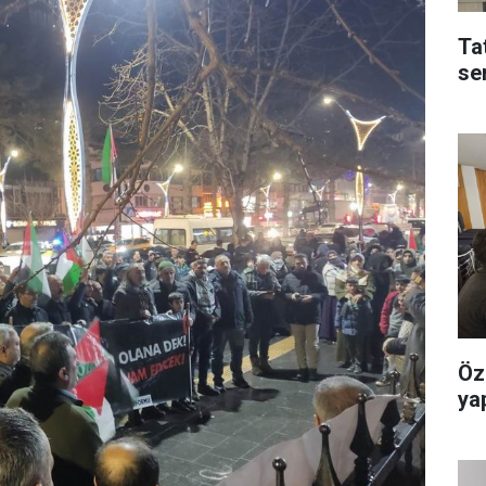
Ta
se
Öz
yap