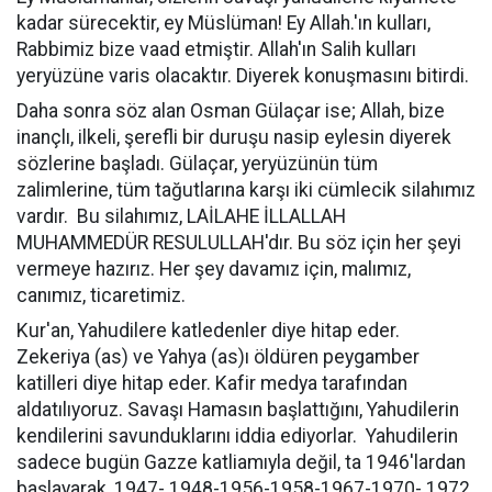
kadar sürecektir, ey Müslüman! Ey Allah.'ın kulları,
Rabbimiz bize vaad etmiştir. Allah'ın Salih kulları
yeryüzüne varis olacaktır. Diyerek konuşmasını bitirdi.
Daha sonra söz alan Osman Gülaçar ise; Allah, bize
inançlı, ilkeli, şerefli bir duruşu nasip eylesin diyerek
sözlerine başladı. Gülaçar, yeryüzünün tüm
zalimlerine, tüm tağutlarına karşı iki cümlecik silahımız
vardır.
Bu silahımız, LAİLAHE İLLALLAH
MUHAMMEDÜR RESULULLAH'dır. Bu söz için her şeyi
vermeye hazırız. Her şey davamız için, malımız,
canımız, ticaretimiz.
Kur'an, Yahudilere katledenler diye hitap eder.
Zekeriya (as) ve Yahya (as)ı öldüren peygamber
katilleri diye hitap eder. Kafir medya tarafından
aldatılıyoruz. Savaşı Hamasın başlattığını, Yahudilerin
kendilerini savunduklarını iddia ediyorlar.
Yahudilerin
sadece bugün Gazze katliamıyla değil, ta 1946'lardan
başlayarak, 1947- 1948-1956-1958-1967-1970- 1972