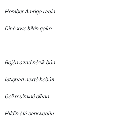
Hember Amrîqa rabin
Dînê xwe bikin qaîm
Rojên azad nêzîk bûn
Îstişhad nextê hebûn
Gelî mü'minê cîhan
Hildin âlâ serxwebûn