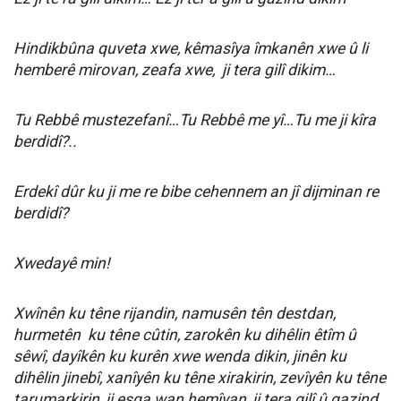
Hindikbûna quveta xwe, kêmasîya îmkanên xwe û li
hemberê mirovan, zeafa xwe,
ji tera gilî dikim…
Tu Rebbê mustezefanî…Tu Rebbê me yî…Tu me ji kîra
berdidî?..
Erdekî dûr ku ji me re bibe cehennem an jî dijminan re
berdidî?
Xwedayê min!
Xwînên ku têne rijandin, namusên tên destdan,
hurmetên
ku têne cûtin, zarokên ku dihêlin êtîm û
sêwî, dayîkên ku kurên xwe wenda dikin, jinên ku
dihêlin jinebî, xanîyên ku têne xirakirin, zevîyên ku têne
tarumarkirin, ji eşqa wan hemîyan, ji tera gilî û gazind