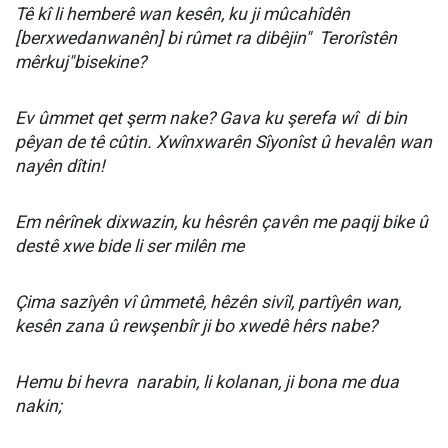
Tê kî li hemberê wan kesên, ku ji mûcahîdên
[berxwedanwanên] bi rûmet ra dibêjin"
Terorîstên
mêrkuj"bisekine?
Ev ûmmet qet şerm nake? Gava ku şerefa wî
di bin
pêyan de tê cûtin. Xwînxwarên Sîyonîst û hevalên wan
nayên dîtin!
Em nêrînek dixwazin, ku hêsrên çavên me paqij bike û
destê xwe bide li ser milên me
Çima sazîyên vî ûmmetê, hêzên sivîl, partîyên wan,
kesên zana û rewşenbîr ji bo xwedê hêrs nabe?
Hemu bi hevra
narabin, li kolanan, ji bona me dua
nakin;