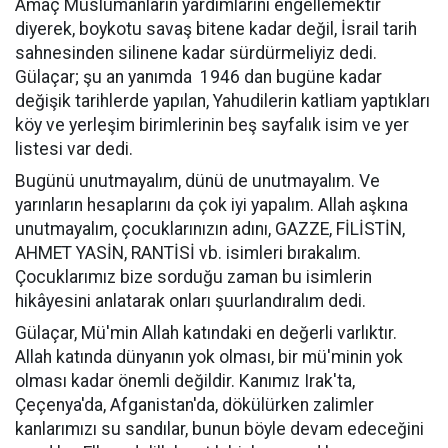
Amaç Müslümanların yardımlarını engellemektir
diyerek, boykotu savaş bitene kadar değil, İsrail tarih
sahnesinden silinene kadar sürdürmeliyiz dedi.
Gülaçar; şu an yanımda
1946 dan bugüne kadar
değişik tarihlerde yapılan, Yahudilerin katliam yaptıkları
köy ve yerleşim birimlerinin beş sayfalık isim ve yer
listesi var dedi.
Bugünü unutmayalım, dünü de unutmayalım. Ve
yarınların hesaplarını da çok iyi yapalım. Allah aşkına
unutmayalım, çocuklarınızın adını, GAZZE, FİLİSTİN,
AHMET YASİN, RANTİSİ vb. isimleri bırakalım.
Çocuklarımız bize sorduğu zaman bu isimlerin
hikâyesini anlatarak onları şuurlandıralım dedi.
Gülaçar, Mü'min Allah katındaki en değerli varlıktır.
Allah katında dünyanın yok olması, bir mü'minin yok
olması kadar önemli değildir. Kanımız Irak'ta,
Çeçenya'da, Afganistan'da, dökülürken zalimler
kanlarımızı su sandılar, bunun böyle devam edeceğini