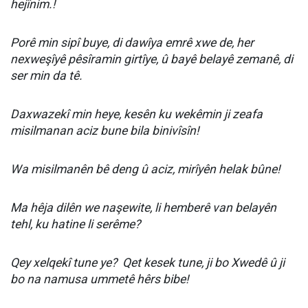
hejînim.!
Porê min sipî buye, di dawîya emrê xwe de, her
nexweşîyê pêsîramin girtîye, û bayê belayê zemanê, di
ser min da tê.
Daxwazekî min heye, kesên ku wekêmin ji zeafa
misilmanan aciz bune bila binivîsîn!
Wa misilmanên bê deng û aciz, mirîyên helak bûne!
Ma hêja dilên we naşewite, li hemberê van belayên
tehl, ku hatine li serême?
Qey xelqekî tune ye?
Qet kesek tune, ji bo Xwedê û ji
bo na namusa ummetê hêrs bibe!