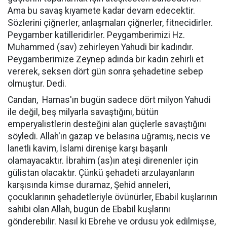
Ama bu savaş kıyamete kadar devam edecektir.
Sözlerini çiğnerler, anlaşmaları çiğnerler, fitnecidirler.
Peygamber katilleridirler. Peygamberimizi Hz.
Muhammed (sav) zehirleyen Yahudi bir kadındır.
Peygamberimize Zeynep adında bir kadın zehirli et
vererek, seksen dört gün sonra şehadetine sebep
olmuştur. Dedi.
Candan,
Hamas'ın bugün sadece dört milyon Yahudi
ile değil, beş milyarla savaştığını, bütün
emperyalistlerin desteğini alan güçlerle savaştığını
söyledi. Allah'ın gazap ve belasına uğramış, necis ve
lanetli kavim, İslami direnişe karşı başarılı
olamayacaktır. İbrahim (as)ın ateşi direnenler için
gülistan olacaktır. Çünkü şehadeti arzulayanların
karşısında kimse duramaz, Şehid anneleri,
çocuklarının şehadetleriyle övünürler, Ebabil kuşlarının
sahibi olan Allah, bugün de Ebabil kuşlarını
gönderebilir. Nasıl ki Ebrehe ve ordusu yok edilmişse,