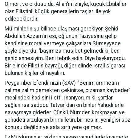
Olmert ve ordusu da, Allah'ın izniyle, küçük Ebabiller
olan Filistinli küçük generallerin taşları ile yok
edileceklerdir.
Mü'minlerin şu bilince ulaşması gerekiyor. Şehid
Abdullah Azzam'ın eşi, oğlunun Taziyesine gelip
kendisine moral vermeye çalışanlara Sümeyyece
şöyle diyordu. 'başımıza müsibet gelmedi ki, ben
şehid annesiyim. Beni tebrik edin. Diye haykırıyordu.
Bir elinde Filistin bayrağı, diğer elinde İsrail sigarası
bulunan kişiler olmayalım.
Peygamber Efendimizin (SAV)
'Benim ümmetim
zalime zalim demekten çekinirse, o zaman kaybeder'
mealindeki hadisini iletti. İnanıyorum ki, şartlar
sağlanırsa sadece Tatvan'dan on binler Yahudilerle
savaşmaya giderler. Çünkü ölümden korkmayan ve
şehadeti arzulayan bir milletin, bir neslin, yenilgisi söz
konusu değildir ve asla sırtı yere gelmez.
Ey Müslümanlar, sizlerin savaşı yahudilerle kıyamete