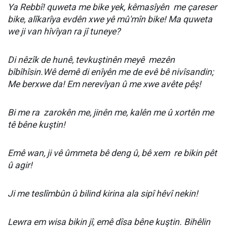
Ya Rebbî! quweta me bike yek, kêmasîyên
me çareser
bike, alîkarîya evdên xwe yê mû'mîn bike! Ma quweta
we ji van hîvîyan ra jî tuneye?
Di nêzîk de hunê, tevkuştinên meyê
mezên
bîbîhîsin.Wê demê di enîyên me de evê bê nivîsandin;
Me berxwe da! Em nerevîyan û me xwe avête pêş!
Bi me ra
zarokên me, jinên me, kalên me û xortên me
tê bêne kuştin!
Emê wan, ji vê ûmmeta bê deng û, bê xem
re bikin pêt
û agir!
Ji me teslîmbûn û bilind kirina ala sipî hêvî nekin!
Lewra em wisa bikin jî, emê dîsa bêne kuştin. Bihêlin