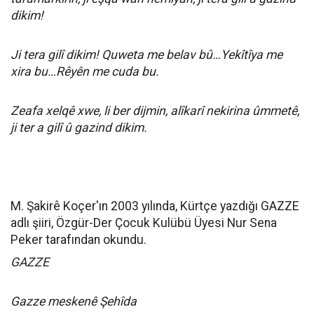
dikim!
Ji tera gilî dikim! Quweta me belav bû…Yekîtîya me
xira bu…Rêyên me cuda bu.
Zeafa xelqê xwe, li ber dijmin, alîkarî nekirina ûmmetê,
ji ter a gilî û gazind dikim.
M. Şakirê Koçer'ın 2003 yılında, Kürtçe yazdığı GAZZE
adlı şiiri, Özgür-Der Çocuk Kulübü Üyesi Nur Sena
Peker tarafından okundu.
GAZZE
Gazze meskenê Şehîda