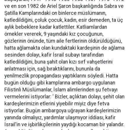
ve en son 1982 de Ariel Şaron başkanlığında Sabra ve
Şatilla Kamplarındaki on binlerce müslümanın,
katledildiğini, çoluk çocuk, kadın, esir demeden, ta üç
aylık bebeklere kadar katlettiler. Katliamlardan
örnekler vererek, 9 yaşındaki kız çocuğunun,
gözlerinin önünde, tüm aile fertlerinin öldürüldüğünü,
hatta ağlamakta olan kundaktaki kardeşinin de ağlama
sesinden dolayı, kafir İsrail subayı tarafından
katledildiğini, buna şahit olan kızı sırf vahşetlerini
anlatması için, sağ bıraktıklarını, bununla da
yenilmezlik propagandası yaptıklarını söyledi. Hatta
bugün olduğu gibi kamplarına ambargo uygulanan
Filistinli Müslümanlar, İslam alimlerinden şu fetvayı
vermelerini istiyorlar: ' Bizler, açlıktan dolayı, şehit olan
kardeşlerimizin etlerini yiyebilir miyiz diye fetva
istiyorlar. Bugün ambargoya uğrayan kardeşlerimizin
yanında olmalıyız, yardımlar ulaşmıyor iddiası, kafir
İsrail'in ve işbirlikçilerinin yaydığı kocaman bir yalandır.