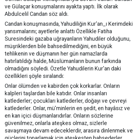
ve Gülaçar konuşmalarını ayakta yaptı. İlk olarak
Abdulcelil Candan söz aldı.
Candan konuşmasında, Yahudiliğin Kur'an_ı Kerimdeki
yansımalarını; ayetlerle anlattı Özellikle Fatiha
Suresindeki gazaba uğrayanların Yahudiler olduğunu,
müşriklerden bile bahsedilmediğini, en büyük
tehlikenin ve düşmanın her gün namazlarda
hatırlatıldığı halde, Müslümanların bunun farkında
olmadığını söyledi. Özetle Yahudilerin Kur'an daki
özellikleri şöyle sıralandı:
Onlar ölümden ve kabirden çok korkarlar. Onların
kalpleri taşlardan bile katıdır. Onlar insanları
katlederler; çocukları katlederler, doğayı ve çevreyi
katlederler. Onlar, mü'minlerin en şedit, en hayâsız ve
en kan içici düşmanlarıdırlar. Onların sözlerine
güvenilmez, onlarla ateşkes olmaz, sizlerle
savaşmaya devam edeceklerdir, arasıra dinlenmek ve
güçlerini toparlamak için ateşkesten bahsederler.