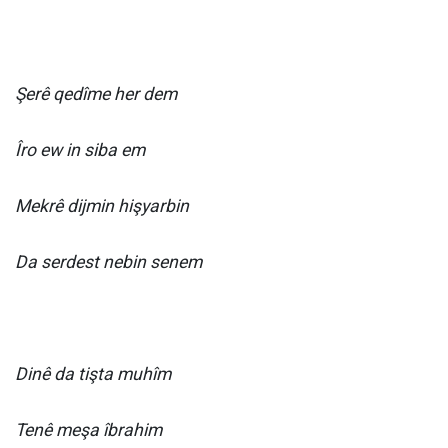
Şerê qedîme her dem
Îro ew in siba em
Mekrê dijmin hişyarbin
Da serdest nebin senem
Dinê da tişta muhîm
Tenê meşa îbrahim