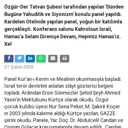
Özgür-Der Tatvan Şubesi tarafından yapılan 'Dünden
Bugüne Yahudilik ve Siyonizm' konulu panel yapıldı.
Kardelen Otelinde yapılan panel, yoğun bir katılımla
gerçekleşti. Konferans salonu Kahrolsun İsrail,
Hamas’a Selam Direnişe Devam, Hepimiz Hamas’ız.
Xel
01 Şubat 2009
Panel Kur'an-ı Kerim ve Mealinin okunmasıyla başladı.
İsrail terör devletini anlatan slâyt gösterisi beğeni
topladı. Ardından Ersin Sönmezler Şehid Şeyh Ahmed
Yasin'in Mektubunu Kürtçe olarak okudu. Özgür
çocuk kulübü üyesi Nur Sena Peker, M. Şakirê Koçer
ın 2003 yılında kaleme aldığı Kürtçe yazılan, GAZZE
şiirini okudu. Panele, Yar. Doç. Dr. Abdulcelil Candan ve
Osman Gülaçar konuşmalarıyla devam edildi.. Candan