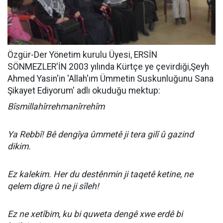
Özgür-Der Yönetim kurulu Üyesi, ERSİN
SÖNMEZLER'İN 2003 yılında Kürtçe ye çevirdiği,Şeyh
Ahmed Yasin'in 'Allah'ım Ümmetin Suskunluğunu Sana
Şikayet Ediyorum' adlı okuduğu mektup:
Bîsmillahîrrehmanîrrehîm
Ya Rebbî! Bê dengîya ûmmetê ji tera gilî û gazind
dikim.
Ez kalekim. Her du destênmin ji taqetê ketine, ne
qelem digre û ne ji sîleh!
Ez ne xetîbim, ku bi quweta dengê xwe erdê bi