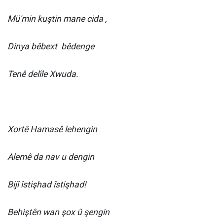
Mü'min kuştin mane cida ,
Dinya bêbext
bêdenge
Tenê delîle Xwuda.
Xortê Hamasê lehengin
Alemê da nav u dengin
Bijî îstişhad îstişhad!
Behiştên wan şox û şengin