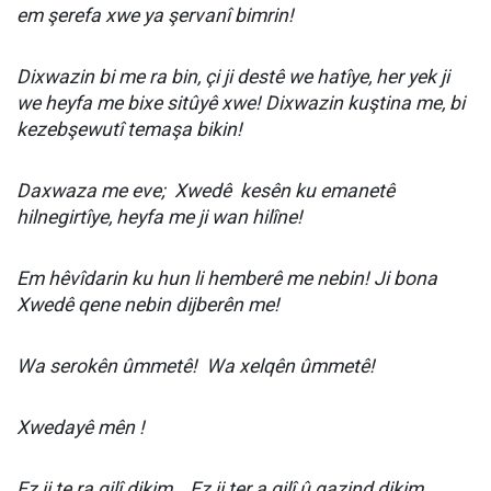
em şerefa xwe ya şervanî bimrin!
Dixwazin bi me ra bin, çi ji destê we hatîye, her yek ji
we heyfa me bixe sitûyê xwe! Dixwazin kuştina me, bi
kezebşewutî temaşa bikin!
Daxwaza me eve;
Xwedê
kesên ku emanetê
hilnegirtîye, heyfa me ji wan hilîne!
Em hêvîdarin ku hun li hemberê me nebin! Ji bona
Xwedê qene nebin dijberên me!
Wa serokên ûmmetê!
Wa xelqên ûmmetê!
Xwedayê mên !
Ez ji te ra gilî dikim… Ez ji ter a gilî û gazind dikim