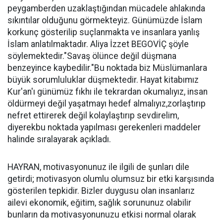
peygamberden uzaklaştığından mücadele ahlakında
sıkıntılar olduğunu görmekteyiz. Günümüzde İslam
korkunç gösterilip suçlanmakta ve insanlara yanlış
İslam anlatılmaktadır. Aliya İzzet BEGOVİÇ şöyle
söylemektedir."Savaş ölünce değil düşmana
benzeyince kaybedilir."Bu noktada biz Müslümanlara
büyük sorumluluklar düşmektedir. Hayat kitabımız
Kur'an'ı günümüz fıkhı ile tekrardan okumalıyız, insan
öldürmeyi değil yaşatmayı hedef almalıyız,zorlaştırıp
nefret ettirerek değil kolaylaştırıp sevdirelim,
diyerekbu noktada yapılması gerekenleri maddeler
halinde sıralayarak açıkladı.
HAYRAN, motivasyonunuz ile ilgili de şunları dile
getirdi; motivasyon olumlu olumsuz bir etki karşısında
gösterilen tepkidir. Bizler duygusu olan insanlarız
ailevi ekonomik, eğitim, sağlık sorununuz olabilir
bunların da motivasyonunuzu etkisi normal olarak