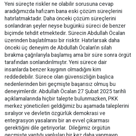
Yeni süreçte riskler ne olabilir sorusuna cevap
aradığımızda hafızam bana eski çözüm süreçlerini
hatırlatmaktadır. Daha önceki çözüm süreçlerini
sonlandıran şeyler neyse bugünkü süreci de benzer
biçimde tehdit etmektedir. Sürecin Abdullah Öcalan
üzerinden başlatılması bir risktir. Hatırlarsak daha
önceki üç deneyim de Abdullah Öcalan’ın silah
bırakma çağrılarıyla başlamış ama bir süre sonra örgüt
tarafından sonlandırılmıştır. Yeni sürece dair
insanlarda benzer kaygının olmadığını kim
reddedebilir. Sürece olan güvensizliğin başlıca
nedenlerinden biri geçmişte başarısız olmuş bu
deneyimlerdir. Abdullah Öcalan 27 Şubat 2025 tarihli
açıklamalarında hiçbir talepte bulunmazken, PKK
merkez yöneticileri geldiğimiz bu aşamada taleplerini
sıralıyor ve devletin özgürlük demokrasi ve
entegrasyon yasalarını bir an evvel çıkarması
gerektiğini dile getiriyorlar. Dileğimiz örgütün
geçmişte yaptığı yanlışları bir kez daha yapmayıp