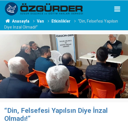
Anasayfa
Van
Etkinlikler
“Din, Felsefesi Yapılsın
Diye İnzal Olmadı!”
“Din, Felsefesi Yapılsın Diye İnzal
Olmadı!”