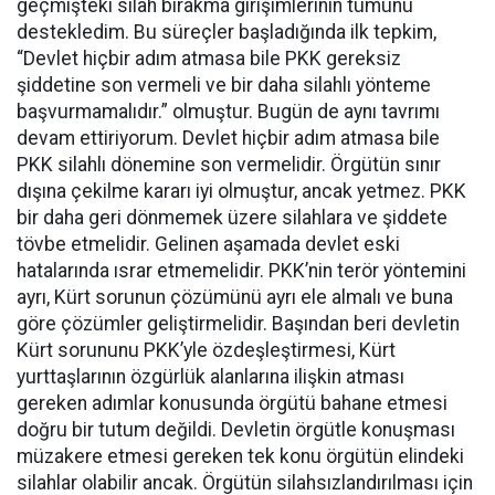
geçmişteki silah bırakma girişimlerinin tümünü
destekledim. Bu süreçler başladığında ilk tepkim,
“Devlet hiçbir adım atmasa bile PKK gereksiz
şiddetine son vermeli ve bir daha silahlı yönteme
başvurmamalıdır.” olmuştur. Bugün de aynı tavrımı
devam ettiriyorum. Devlet hiçbir adım atmasa bile
PKK silahlı dönemine son vermelidir. Örgütün sınır
dışına çekilme kararı iyi olmuştur, ancak yetmez. PKK
bir daha geri dönmemek üzere silahlara ve şiddete
tövbe etmelidir. Gelinen aşamada devlet eski
hatalarında ısrar etmemelidir. PKK’nin terör yöntemini
ayrı, Kürt sorunun çözümünü ayrı ele almalı ve buna
göre çözümler geliştirmelidir. Başından beri devletin
Kürt sorununu PKK’yle özdeşleştirmesi, Kürt
yurttaşlarının özgürlük alanlarına ilişkin atması
gereken adımlar konusunda örgütü bahane etmesi
doğru bir tutum değildi. Devletin örgütle konuşması
müzakere etmesi gereken tek konu örgütün elindeki
silahlar olabilir ancak. Örgütün silahsızlandırılması için