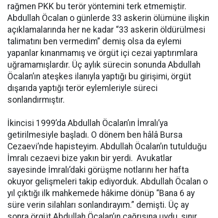
rağmen PKK bu terör yöntemini terk etmemiştir.
Abdullah Öcalan o günlerde 33 askerin ölümüne ilişkin
açıklamalarında her ne kadar “33 askerin öldürülmesi
talimatını ben vermedim” demiş olsa da eylemi
yapanlar kınanmamış ve örgüt içi cezai yaptırımlara
uğramamışlardır. Üç aylık sürecin sonunda Abdullah
Öcalan’ın ateşkes ilanıyla yaptığı bu girişimi, örgüt
dışarıda yaptığı terör eylemleriyle süreci
sonlandırmıştır.
İkincisi 1999’da Abdullah Öcalan’ın İmralı’ya
getirilmesiyle başladı. O dönem ben hâlâ Bursa
Cezaevi’nde hapisteyim. Abdullah Öcalan’ın tutulduğu
İmralı cezaevi bize yakın bir yerdi. Avukatlar
sayesinde İmralı’daki görüşme notlarını her hafta
okuyor gelişmeleri takip ediyorduk. Abdullah Öcalan o
yıl çıktığı ilk mahkemede hâkime dönüp “Bana 6 ay
süre verin silahları sonlandırayım.” demişti. Üç ay
sonra örgüt Abdullah Öcalan’ın çağrısına uydu, sınır