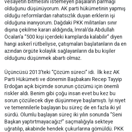
vesayetin bitmesini istemeyen paşaların parmağı
olduğunu düşünüyorum. AK parti hükümetinin yapmış
olduğu reformlardan rahatsızlık duyan erklerin işi
olduğuna inanıyorum. Dağdaki PKK militanları sınır
dışına çekilme kararı aldığında, İmralı’da Abdullah
Öcalan’a “500 kişi içerdeki kamplarda kalabilir” diyen
hangi askerî rütbeliyse, çatışmaları başlatanların da en
azından örgüte kolaylık sağlayanların da bu kişiler
olduğunu düşünmek abartı olmaz.
Üçüncüsü 2013’teki “Çözüm süreci” idi. İlk kez AK
Parti Hükümeti ve dönemin Başbakanı Recep Tayyip
Erdoğan açık biçimde sorunun çözümü için önemli
riskler aldı. Benim gibi çoğu insan evet bu kez bu
sorun çözülecek diye düşünmeye başlamıştı. İyi niyet
ve temennilerle başlayan bu süreç de en fazla iki yıl
sürdü. Olumlu başlayan süreç iki yılın sonunda “Seni
Başkan yaptırtmayacağız!” saçmalığıyla sekteye
uğratılıp, akabinde hendek çukurlarına gömüldü. PKK