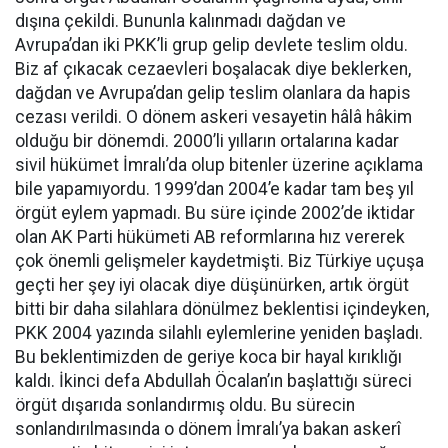
dışına çekildi. Bununla kalınmadı dağdan ve
Avrupa’dan iki PKK’li grup gelip devlete teslim oldu.
Biz af çıkacak cezaevleri boşalacak diye beklerken,
dağdan ve Avrupa’dan gelip teslim olanlara da hapis
cezası verildi. O dönem askeri vesayetin hâlâ hâkim
olduğu bir dönemdi. 2000’li yılların ortalarına kadar
sivil hükümet İmralı’da olup bitenler üzerine açıklama
bile yapamıyordu. 1999’dan 2004’e kadar tam beş yıl
örgüt eylem yapmadı. Bu süre içinde 2002’de iktidar
olan AK Parti hükümeti AB reformlarına hız vererek
çok önemli gelişmeler kaydetmişti. Biz Türkiye uçuşa
geçti her şey iyi olacak diye düşünürken, artık örgüt
bitti bir daha silahlara dönülmez beklentisi içindeyken,
PKK 2004 yazında silahlı eylemlerine yeniden başladı.
Bu beklentimizden de geriye koca bir hayal kırıklığı
kaldı. İkinci defa Abdullah Öcalan’ın başlattığı süreci
örgüt dışarıda sonlandırmış oldu. Bu sürecin
sonlandırılmasında o dönem İmralı’ya bakan askerî