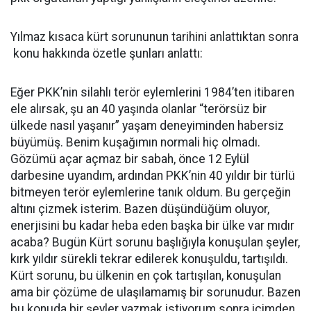
Yılmaz kısaca kürt sorununun tarihini anlattıktan sonra
konu hakkında özetle şunları anlattı:
Eğer PKK’nin silahlı terör eylemlerini 1984’ten itibaren
ele alırsak, şu an 40 yaşında olanlar “terörsüz bir
ülkede nasıl yaşanır” yaşam deneyiminden habersiz
büyümüş. Benim kuşağımın normali hiç olmadı.
Gözümü açar açmaz bir sabah, önce 12 Eylül
darbesine uyandım, ardından PKK’nin 40 yıldır bir türlü
bitmeyen terör eylemlerine tanık oldum. Bu gerçeğin
altını çizmek isterim. Bazen düşündüğüm oluyor,
enerjisini bu kadar heba eden başka bir ülke var mıdır
acaba? Bugün Kürt sorunu başlığıyla konuşulan şeyler,
kırk yıldır sürekli tekrar edilerek konuşuldu, tartışıldı.
Kürt sorunu, bu ülkenin en çok tartışılan, konuşulan
ama bir çözüme de ulaşılamamış bir sorunudur. Bazen
bu konuda bir şeyler yazmak istiyorum sonra içimden