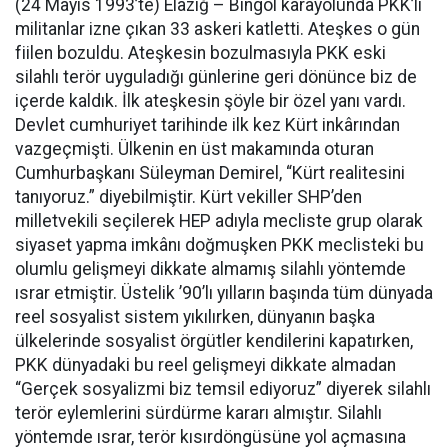
(24 Mayıs 1993’te) Elazığ – Bingöl karayolunda PKK’li
militanlar izne çıkan 33 askeri katletti. Ateşkes o gün
fiilen bozuldu. Ateşkesin bozulmasıyla PKK eski
silahlı terör uyguladığı günlerine geri dönünce biz de
içerde kaldık. İlk ateşkesin şöyle bir özel yanı vardı.
Devlet cumhuriyet tarihinde ilk kez Kürt inkârından
vazgeçmişti. Ülkenin en üst makamında oturan
Cumhurbaşkanı Süleyman Demirel, “Kürt realitesini
tanıyoruz.” diyebilmiştir. Kürt vekiller SHP’den
milletvekili seçilerek HEP adıyla mecliste grup olarak
siyaset yapma imkânı doğmuşken PKK meclisteki bu
olumlu gelişmeyi dikkate almamış silahlı yöntemde
ısrar etmiştir. Üstelik ’90’lı yılların başında tüm dünyada
reel sosyalist sistem yıkılırken, dünyanın başka
ülkelerinde sosyalist örgütler kendilerini kapatırken,
PKK dünyadaki bu reel gelişmeyi dikkate almadan
“Gerçek sosyalizmi biz temsil ediyoruz” diyerek silahlı
terör eylemlerini sürdürme kararı almıştır. Silahlı
yöntemde ısrar, terör kısırdöngüsüne yol açmasına