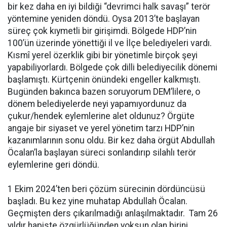
bir kez daha en iyi bildiği “devrimci halk savaşı” terör
yöntemine yeniden döndü. Oysa 2013’te başlayan
süreç çok kıymetli bir girişimdi. Bölgede HDP’nin
100’ün üzerinde yönettiği il ve İlçe belediyeleri vardı.
Kısmî yerel özerklik gibi bir yönetimle birçok şeyi
yapabiliyorlardı. Bölgede çok dilli belediyecilik dönemi
başlamıştı. Kürtçenin önündeki engeller kalkmıştı.
Bugünden bakınca bazen soruyorum DEM’lilere, o
dönem belediyelerde neyi yapamıyordunuz da
çukur/hendek eylemlerine alet oldunuz? Örgüte
angaje bir siyaset ve yerel yönetim tarzı HDP’nin
kazanımlarının sonu oldu. Bir kez daha örgüt Abdullah
Öcalan’la başlayan süreci sonlandırıp silahlı terör
eylemlerine geri döndü.
1 Ekim 2024’ten beri çözüm sürecinin dördüncüsü
başladı. Bu kez yine muhatap Abdullah Öcalan.
Geçmişten ders çıkarılmadığı anlaşılmaktadır. Tam 26
yıldır hapiste özgürlüğünden yoksun olan birini