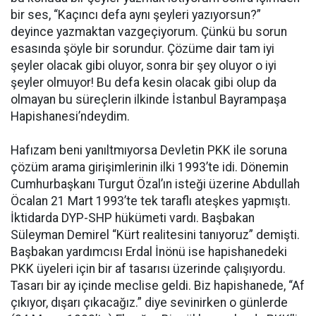
bir ses, “Kaçıncı defa aynı şeyleri yazıyorsun?”
deyince yazmaktan vazgeçiyorum. Çünkü bu sorun
esasında şöyle bir sorundur. Çözüme dair tam iyi
şeyler olacak gibi oluyor, sonra bir şey oluyor o iyi
şeyler olmuyor! Bu defa kesin olacak gibi olup da
olmayan bu süreçlerin ilkinde İstanbul Bayrampaşa
Hapishanesi’ndeydim.
Hafızam beni yanıltmıyorsa Devletin PKK ile soruna
çözüm arama girişimlerinin ilki 1993’te idi. Dönemin
Cumhurbaşkanı Turgut Özal’ın isteği üzerine Abdullah
Öcalan 21 Mart 1993’te tek taraflı ateşkes yapmıştı.
İktidarda DYP-SHP hükümeti vardı. Başbakan
Süleyman Demirel “Kürt realitesini tanıyoruz” demişti.
Başbakan yardımcısı Erdal İnönü ise hapishanedeki
PKK üyeleri için bir af tasarısı üzerinde çalışıyordu.
Tasarı bir ay içinde meclise geldi. Biz hapishanede, “Af
çıkıyor, dışarı çıkacağız.” diye sevinirken o günlerde