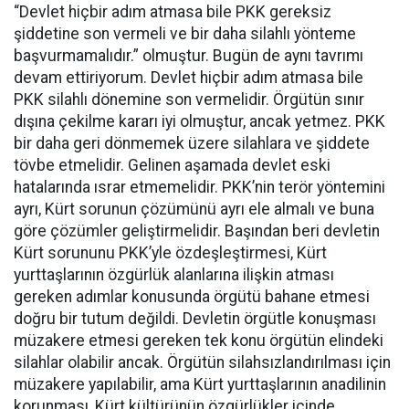
“Devlet hiçbir adım atmasa bile PKK gereksiz
şiddetine son vermeli ve bir daha silahlı yönteme
başvurmamalıdır.” olmuştur. Bugün de aynı tavrımı
devam ettiriyorum. Devlet hiçbir adım atmasa bile
PKK silahlı dönemine son vermelidir. Örgütün sınır
dışına çekilme kararı iyi olmuştur, ancak yetmez. PKK
bir daha geri dönmemek üzere silahlara ve şiddete
tövbe etmelidir. Gelinen aşamada devlet eski
hatalarında ısrar etmemelidir. PKK’nin terör yöntemini
ayrı, Kürt sorunun çözümünü ayrı ele almalı ve buna
göre çözümler geliştirmelidir. Başından beri devletin
Kürt sorununu PKK’yle özdeşleştirmesi, Kürt
yurttaşlarının özgürlük alanlarına ilişkin atması
gereken adımlar konusunda örgütü bahane etmesi
doğru bir tutum değildi. Devletin örgütle konuşması
müzakere etmesi gereken tek konu örgütün elindeki
silahlar olabilir ancak. Örgütün silahsızlandırılması için
müzakere yapılabilir, ama Kürt yurttaşlarının anadilinin
korunması, Kürt kültürünün özgürlükler içinde