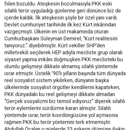
fiilen bozuldu. Ateşkesin bozulmasıyla PKK eski
silahlı terör uyguladığı günlerine geri dönünce biz de
içerde kaldık. İlk ateşkesin şöyle bir özel yanı vardı.
Devlet cumhuriyet tarihinde ilk kez Kürt inkârından
vazgeçmişti. Ülkenin en üst makamında oturan
Cumhurbaşkanı Süleyman Demirel, “Kürt realitesini
tanıyoruz.” diyebilmiştir. Kürt vekiller SHP’den
milletvekili seçilerek HEP adıyla mecliste grup olarak
siyaset yapma imkânı doğmuşken PKK meclisteki bu
olumlu gelişmeyi dikkate almamış silahlı yöntemde
ısrar etmiştir. Üstelik ’90’lı yılların başında tüm dünyada
reel sosyalist sistem yıkılırken, dünyanın başka
ülkelerinde sosyalist örgütler kendilerini kapatırken,
PKK dünyadaki bu reel gelişmeyi dikkate almadan
“Gerçek sosyalizmi biz temsil ediyoruz” diyerek silahlı
terör eylemlerini sürdürme kararı almıştır. Silahlı
yöntemde ısrar, terör kısırdöngüsüne yol açmasına
rağmen PKK bu terör yöntemini terk etmemiştir.
Abdullah Öcalan o günlerde 33 askerin ölümüne ilişkin