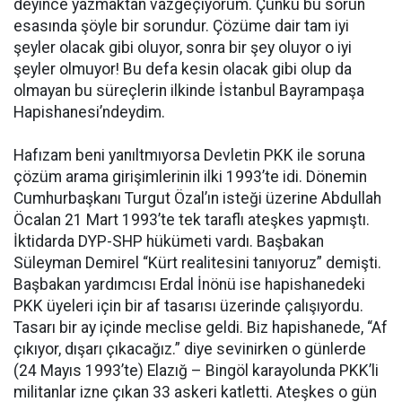
deyince yazmaktan vazgeçiyorum. Çünkü bu sorun
esasında şöyle bir sorundur. Çözüme dair tam iyi
şeyler olacak gibi oluyor, sonra bir şey oluyor o iyi
şeyler olmuyor! Bu defa kesin olacak gibi olup da
olmayan bu süreçlerin ilkinde İstanbul Bayrampaşa
Hapishanesi’ndeydim.
Hafızam beni yanıltmıyorsa Devletin PKK ile soruna
çözüm arama girişimlerinin ilki 1993’te idi. Dönemin
Cumhurbaşkanı Turgut Özal’ın isteği üzerine Abdullah
Öcalan 21 Mart 1993’te tek taraflı ateşkes yapmıştı.
İktidarda DYP-SHP hükümeti vardı. Başbakan
Süleyman Demirel “Kürt realitesini tanıyoruz” demişti.
Başbakan yardımcısı Erdal İnönü ise hapishanedeki
PKK üyeleri için bir af tasarısı üzerinde çalışıyordu.
Tasarı bir ay içinde meclise geldi. Biz hapishanede, “Af
çıkıyor, dışarı çıkacağız.” diye sevinirken o günlerde
(24 Mayıs 1993’te) Elazığ – Bingöl karayolunda PKK’li
militanlar izne çıkan 33 askeri katletti. Ateşkes o gün