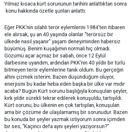
Yılmaz kısaca kürt sorununun tarihini anlattıktan sonra
konu hakkında özetle şunları anlattı:
Eğer PKK’nin silahlı terör eylemlerini 1984’ten itibaren
ele alırsak, şu an 40 yaşında olanlar “terörsüz bir
ülkede nasıl yaşanır” yaşam deneyiminden habersiz
büyümüş. Benim kuşağımın normali hiç olmadı.
Gözümü açar açmaz bir sabah, önce 12 Eylül
darbesine uyandım, ardından PKK’nin 40 yıldır bir türlü
bitmeyen terör eylemlerine tanık oldum. Bu gerçeğin
altını çizmek isterim. Bazen düşündüğüm oluyor,
enerjisini bu kadar heba eden başka bir ülke var mıdır
acaba? Bugün Kürt sorunu başlığıyla konuşulan şeyler,
kırk yıldır sürekli tekrar edilerek konuşuldu, tartışıldı.
Kürt sorunu, bu ülkenin en çok tartışılan, konuşulan
ama bir çözüme de ulaşılamamış bir sorunudur. Bazen
bu konuda bir şeyler yazmak istiyorum sonra içimden
bir ses, “Kaçıncı defa aynı şeyleri yazıyorsun?”