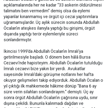
açıklamalarında her ne kadar “33 askerin öldürülmesi
talimatını ben vermedim” demiş olsa da eylemi
yapanlar kınanmamış ve örgüt içi cezai yaptırımlara
uğramamışlardır. Üç aylık sürecin sonunda Abdullah
Öcalan’ın ateşkes ilanıyla yaptığı bu girişimi, örgüt
dışarıda yaptığı terör eylemleriyle süreci
sonlandırmıştır.
İkincisi 1999’da Abdullah Öcalan’ın İmralı’ya
getirilmesiyle başladı. O dönem ben hâlâ Bursa
Cezaevi’nde hapisteyim. Abdullah Öcalan’ın tutulduğu
İmralı cezaevi bize yakın bir yerdi. Avukatlar
sayesinde İmralı’daki görüşme notlarını her hafta
okuyor gelişmeleri takip ediyorduk. Abdullah Öcalan o
yıl çıktığı ilk mahkemede hâkime dönüp “Bana 6 ay
süre verin silahları sonlandırayım.” demişti. Üç ay
sonra örgüt Abdullah Öcalan’ın çağrısına uydu, sınır
dışına çekildi. Bununla kalınmadı dağdan ve