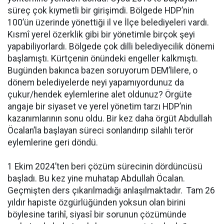
süreç çok kıymetli bir girişimdi. Bölgede HDP’nin
100’ün üzerinde yönettiği il ve İlçe belediyeleri vardı.
Kısmî yerel özerklik gibi bir yönetimle birçok şeyi
yapabiliyorlardı. Bölgede çok dilli belediyecilik dönemi
başlamıştı. Kürtçenin önündeki engeller kalkmıştı.
Bugünden bakınca bazen soruyorum DEM’lilere, o
dönem belediyelerde neyi yapamıyordunuz da
çukur/hendek eylemlerine alet oldunuz? Örgüte
angaje bir siyaset ve yerel yönetim tarzı HDP’nin
kazanımlarının sonu oldu. Bir kez daha örgüt Abdullah
Öcalan’la başlayan süreci sonlandırıp silahlı terör
eylemlerine geri döndü.
1 Ekim 2024’ten beri çözüm sürecinin dördüncüsü
başladı. Bu kez yine muhatap Abdullah Öcalan.
Geçmişten ders çıkarılmadığı anlaşılmaktadır. Tam 26
yıldır hapiste özgürlüğünden yoksun olan birini
böylesine tarihî, siyasî bir sorunun çözümünde