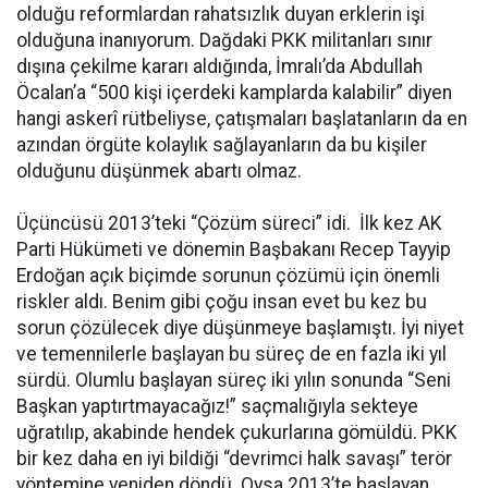
olduğu reformlardan rahatsızlık duyan erklerin işi
olduğuna inanıyorum. Dağdaki PKK militanları sınır
dışına çekilme kararı aldığında, İmralı’da Abdullah
Öcalan’a “500 kişi içerdeki kamplarda kalabilir” diyen
hangi askerî rütbeliyse, çatışmaları başlatanların da en
azından örgüte kolaylık sağlayanların da bu kişiler
olduğunu düşünmek abartı olmaz.
Üçüncüsü 2013’teki “Çözüm süreci” idi. İlk kez AK
Parti Hükümeti ve dönemin Başbakanı Recep Tayyip
Erdoğan açık biçimde sorunun çözümü için önemli
riskler aldı. Benim gibi çoğu insan evet bu kez bu
sorun çözülecek diye düşünmeye başlamıştı. İyi niyet
ve temennilerle başlayan bu süreç de en fazla iki yıl
sürdü. Olumlu başlayan süreç iki yılın sonunda “Seni
Başkan yaptırtmayacağız!” saçmalığıyla sekteye
uğratılıp, akabinde hendek çukurlarına gömüldü. PKK
bir kez daha en iyi bildiği “devrimci halk savaşı” terör
yöntemine yeniden döndü. Oysa 2013’te başlayan