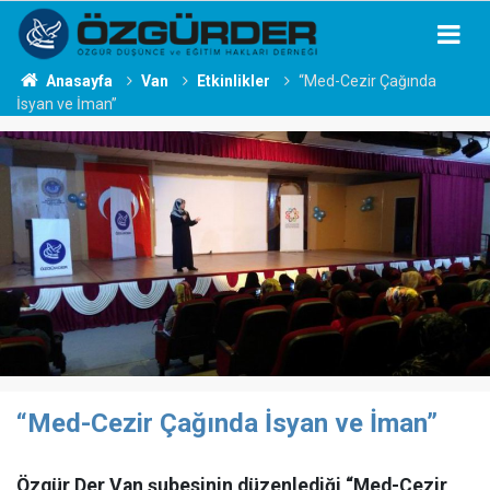
Anasayfa
Van
Etkinlikler
“Med-Cezir Çağında
İsyan ve İman”
“Med-Cezir Çağında İsyan ve İman”
Özgür Der Van şubesinin düzenlediği “Med-Cezir