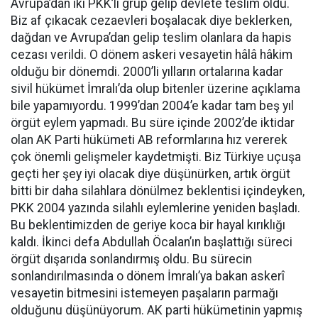
Avrupa’dan iki PKK’li grup gelip devlete teslim oldu.
Biz af çıkacak cezaevleri boşalacak diye beklerken,
dağdan ve Avrupa’dan gelip teslim olanlara da hapis
cezası verildi. O dönem askeri vesayetin hâlâ hâkim
olduğu bir dönemdi. 2000’li yılların ortalarına kadar
sivil hükümet İmralı’da olup bitenler üzerine açıklama
bile yapamıyordu. 1999’dan 2004’e kadar tam beş yıl
örgüt eylem yapmadı. Bu süre içinde 2002’de iktidar
olan AK Parti hükümeti AB reformlarına hız vererek
çok önemli gelişmeler kaydetmişti. Biz Türkiye uçuşa
geçti her şey iyi olacak diye düşünürken, artık örgüt
bitti bir daha silahlara dönülmez beklentisi içindeyken,
PKK 2004 yazında silahlı eylemlerine yeniden başladı.
Bu beklentimizden de geriye koca bir hayal kırıklığı
kaldı. İkinci defa Abdullah Öcalan’ın başlattığı süreci
örgüt dışarıda sonlandırmış oldu. Bu sürecin
sonlandırılmasında o dönem İmralı’ya bakan askerî
vesayetin bitmesini istemeyen paşaların parmağı
olduğunu düşünüyorum. AK parti hükümetinin yapmış