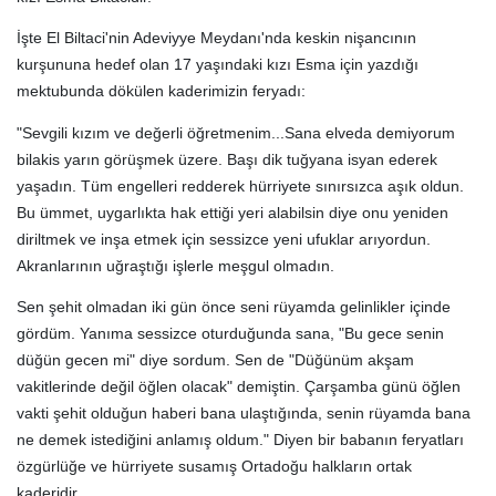
İşte El Biltaci'nin Adeviyye Meydanı'nda keskin nişancının
kurşununa hedef olan 17 yaşındaki kızı Esma için yazdığı
mektubunda dökülen kaderimizin feryadı:
"Sevgili kızım ve değerli öğretmenim...Sana elveda demiyorum
bilakis yarın görüşmek üzere. Başı dik tuğyana isyan ederek
yaşadın. Tüm engelleri redderek hürriyete sınırsızca aşık oldun.
Bu ümmet, uygarlıkta hak ettiği yeri alabilsin diye onu yeniden
diriltmek ve inşa etmek için sessizce yeni ufuklar arıyordun.
Akranlarının uğraştığı işlerle meşgul olmadın.
Sen şehit olmadan iki gün önce seni rüyamda gelinlikler içinde
gördüm. Yanıma sessizce oturduğunda sana, "Bu gece senin
düğün gecen mi" diye sordum. Sen de "Düğünüm akşam
vakitlerinde değil öğlen olacak" demiştin. Çarşamba günü öğlen
vakti şehit olduğun haberi bana ulaştığında, senin rüyamda bana
ne demek istediğini anlamış oldum." Diyen bir babanın feryatları
özgürlüğe ve hürriyete susamış Ortadoğu halkların ortak
kaderidir.