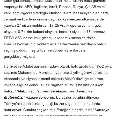
Mısır gibi sonuçlanması, Müslüman Yöneticilerin başa gelmesi
emperyalist ABD, İngiltere, İsrail, Fransa, Rusya, Çin AB vs eli
kanlı sömürgecileri tedirgin etmiştir. İslami hassasiyeti olan parti,
cemaat ve liderlerin önüne geçmek için benzeri ülkemizde de
yapılan 27 nisan muhtırası, 17-25 Aralık operasyonları, gezi
olayları, 6-7 ekim kobani olayları, hendek siyaseti, 15 temmuz
FETÖ-ABD darbe kalkışması, ekonomik savaşlar, dolar
spekülasyonları gibi yöntemlerle darbe zemini hazırlayıp halkın
seçmiş olduğu meşru lider ve yönetimlere darbeler
gerçekleştirmişlerdir.
Hürriyet ve Adalet partisinin adayı olarak halk tarafından %52 oyla
seçilmiş Muhammed Mursi'den yalnızca 1 yıllık görevi süresince
ekonomisi ve siyasal sistemi çökmüş Mısır'ı düzlüğe çıkarma
imkânsızlığı beklendi. Buna rağmen Mursi iş başına gelirken
halka,
"
Silahımızı, ilacımızı ve ekmeğimizi kendimiz
üreteceğiz."
vaadini veriyordu.
Bu sözler ve zihin dünyası
Türkiye'nin şuan içinde geçtiği bu zorlu günleri ne kadarda
hatırlatıyor. Cumhurbaşkanımız Erdoğanın dediği gibi: "
Kimseye
muhtaç olmadan kendi göbeğimizi kendimiz keseceğiz"