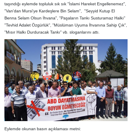
taşındığı eylemde topluluk sık sık "İslami Hareket Engellenemez",
"Van'dan Mursi'ye Kardeşlere Bin Selam", "Seyyid Kutup El
Benna Selam Olsun İhvana", "Paşaların Tankı Susturamaz Halkı"
"Tevhid Adalet Özgürlük", "Müslüman Uyuma İhvanına Sahip Çık",
"Mısır Halkı Durduracak Tankı" vb. sloganlarını attı.
Eylemde okunan basın açıklaması metni: