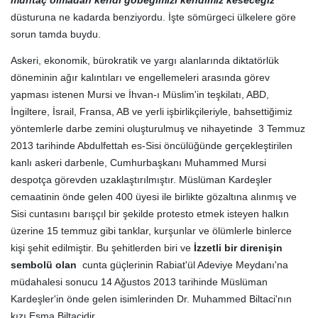
düsturuna ne kadarda benziyordu. İşte sömürgeci ülkelere göre
sorun tamda buydu.
Askeri, ekonomik, bürokratik ve yargı alanlarında diktatörlük
döneminin ağır kalıntıları ve engellemeleri arasında görev
yapması istenen Mursi ve İhvan-ı Müslim'in teşkilatı, ABD,
İngiltere, İsrail, Fransa, AB ve yerli işbirlikçileriyle, bahsettiğimiz
yöntemlerle darbe zemini oluşturulmuş ve nihayetinde 3 Temmuz
2013 tarihinde Abdulfettah es-Sisi öncülüğünde gerçekleştirilen
kanlı askeri darbenle, Cumhurbaşkanı Muhammed Mursi
despotça görevden uzaklaştırılmıştır. Müslüman Kardeşler
cemaatinin önde gelen 400 üyesi ile birlikte gözaltına alınmış ve
Sisi cuntasını barışçıl bir şekilde protesto etmek isteyen halkın
üzerine 15 temmuz gibi tanklar, kurşunlar ve ölümlerle binlerce
kişi şehit edilmiştir. Bu şehitlerden biri ve
İzzetli bir direnişin
sembolü olan
cunta güçlerinin Rabiat'ül Adeviye Meydanı'na
müdahalesi sonucu 14 Ağustos 2013 tarihinde Müslüman
Kardeşler'in önde gelen isimlerinden Dr. Muhammed Biltaci'nın
kızı Esma Biltacidir.