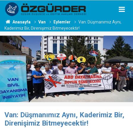
Anasayfa
Van
Eylemler
Van: Düşmanımız Aynı,
Kaderimiz Bir, Direnişimiz Bitmeyecektir!
Van: Düşmanımız Aynı, Kaderimiz Bir,
Direnişimiz Bitmeyecektir!