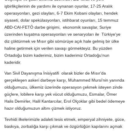
işbirlikçilerinin de yardımı ile oynanan oyunlar, 17-25 Aralık
operasyonları, gezi olayları, 6-7 Ekim Kobani olayları, hendek
siyaseti, dolar spekülasyonları, istihbarat oyunları, 15 temmuz
ABD-CAI-FETÖ darbe girişimi, ekonomik savaşlar, Suriye
üzerinden kuşatma operasyonları ve senaryoları ile Türkiye'ye
diz çöktürmek ve Mısır gibi sömürüye açık hale gelmiş bir ülke
haline getirmek için verilen savaşı görmekteyiz. Bu yüzden
Ortadoğu bizim kaderimiz, bizim kaderimiz Ortadoğu'nun
kaderidir.
Van Sivil Dayanışma İnisiyatifi olarak bizler de Mısır'da
gerçekleşen askeri darbeye karşı, Muhammed Mursi'nin yanında
olduğumuzu, ülkemiz üzerinde operasyon çekmek isteyen zinde
güçlere, lobilere karşı yek vücut olduğumuzu, Esmalar, Ömer
Halis Demirler, Halil Kantarcılar, Erol Olçoklar gibi bedel ödemeye
hazır olduğumuzun altını çizmek istiyoruz.
Tevhidi ilkelerimizle adaleti tesis etmek, emperyal zihniyete, güce,
baskıya, zorbalığa karşı çıkmak ve özgürlüğün kapılarını açmak