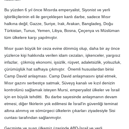
Bu yüzden 6 yıl önce Mısırda emperyalist, Siyonist ve yerli
işbirlikçilerinin eli ile gerçekleşen kanlı darbe, sadece Mısır
halkına değil, Gazze, Suriye, Irak, Arakan, Bangladeş, Doğu
Türkistan, Tunus, Yemen, Libya, Bosna, Çeçenya vs Müslüman
tüm ülkelere karşı yapılmıştır.
Mısır şuan büyük bir ceza evine dönmüş olup, daha bir ay önce
yüzlerce kişi hakkında verilen idam cezaları, işkenceler, yargısız
infazlar, çökmüş ekonomi, işsizlik, rüşvet, adaletsizlik, yolsuzluk,
çürümüşlük hat safhaya çıkmıştır. Önemli hususlardan birisi
Camp David anlaşması. Camp David anlaşmasını iptal etmek,
Mısır gazını serbestçe satmak, Süveyş kanalı ve kızıl denizin
kontrolünü sağlamak isteyen Mursi, emperyalist ülkeler ve İsrail
için en büyük tehditti. Bu darbe sayesinde anlaşmanın devam
etmesi, diğer fikirlerin yok edilmesi ile İsrail'in güvenliği teminat
altına alınmış ve sömürgeci ülkelerin çıkarları ziyadesiyle Sisi
cuntası tarafından sağlanmıştır.
Geçmişte ve şuan ülkemiz üzerinde ABD-İsrail ve yerli