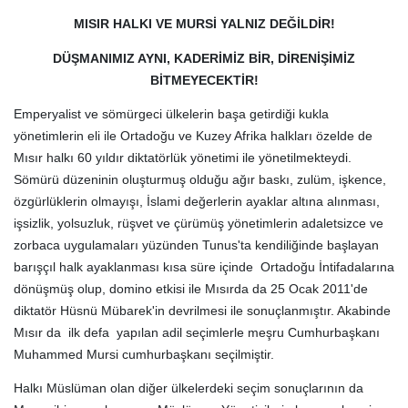
MISIR HALKI VE MURSİ YALNIZ DEĞİLDİR!
DÜŞMANIMIZ AYNI, KADERİMİZ BİR, DİRENİŞİMİZ
BİTMEYECEKTİR!
Emperyalist ve sömürgeci ülkelerin başa getirdiği kukla
yönetimlerin eli ile Ortadoğu ve Kuzey Afrika halkları özelde de
Mısır halkı 60 yıldır diktatörlük yönetimi ile yönetilmekteydi.
Sömürü düzeninin oluşturmuş olduğu ağır baskı, zulüm, işkence,
özgürlüklerin olmayışı, İslami değerlerin ayaklar altına alınması,
işsizlik, yolsuzluk, rüşvet ve çürümüş yönetimlerin adaletsizce ve
zorbaca uygulamaları yüzünden Tunus'ta kendiliğinde başlayan
barışçıl halk ayaklanması kısa süre içinde Ortadoğu İntifadalarına
dönüşmüş olup, domino etkisi ile Mısırda da 25 Ocak 2011'de
diktatör Hüsnü Mübarek'in devrilmesi ile sonuçlanmıştır. Akabinde
Mısır da ilk defa yapılan adil seçimlerle meşru Cumhurbaşkanı
Muhammed Mursi cumhurbaşkanı seçilmiştir.
Halkı Müslüman olan diğer ülkelerdeki seçim sonuçlarının da