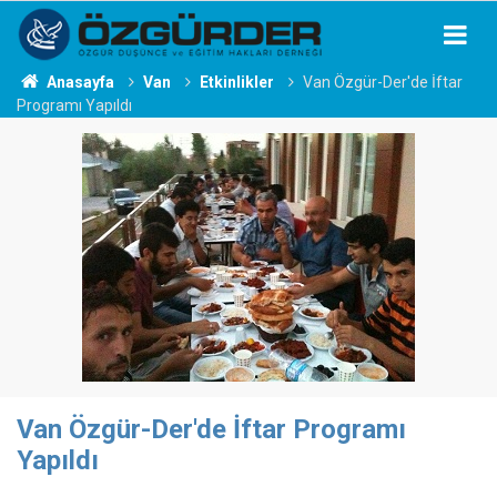
Anasayfa
Van
Etkinlikler
Van Özgür-Der'de İftar
Programı Yapıldı
Van Özgür-Der'de İftar Programı
Yapıldı