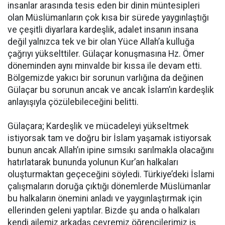
insanlar arasında tesis eden bir dinin müntesipleri
olan Müslümanların çok kısa bir sürede yaygınlaştığı
ve çeşitli diyarlara kardeşlik, adalet insanın insana
değil yalnızca tek ve bir olan Yüce Allah’a kulluğa
çağrıyı yükselttiler. Gülaçar konuşmasına Hz. Ömer
döneminden aynı minvalde bir kıssa ile devam etti.
Bölgemizde yakıcı bir sorunun varlığına da değinen
Gülaçar bu sorunun ancak ve ancak İslam’ın kardeşlik
anlayışıyla çözülebileceğini belitti.
Gülaçara; Kardeşlik ve mücadeleyi yükseltmek
istiyorsak tam ve doğru bir İslam yaşamak istiyorsak
bunun ancak Allah’ın ipine sımsıkı sarılmakla olacağını
hatırlatarak bununda yolunun Kur’an halkaları
oluşturmaktan geçeceğini söyledi. Türkiye’deki İslami
çalışmaların doruğa çıktığı dönemlerde Müslümanlar
bu halkaların önemini anladı ve yaygınlaştırmak için
ellerinden geleni yaptılar. Bizde şu anda o halkaları
kendi ailemiz arkadaş çevremiz öğrencilerimiz iş