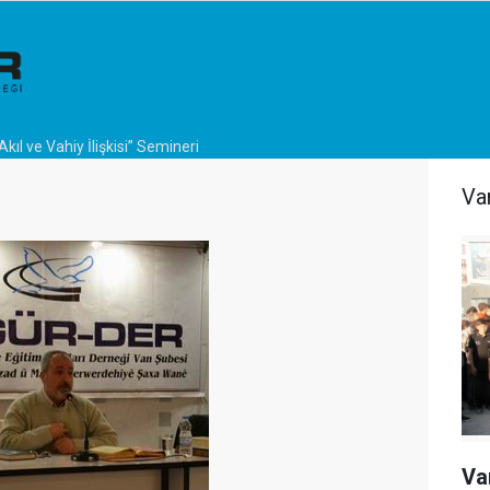
Akıl ve Vahiy İlişkisi” Semineri
Va
Va