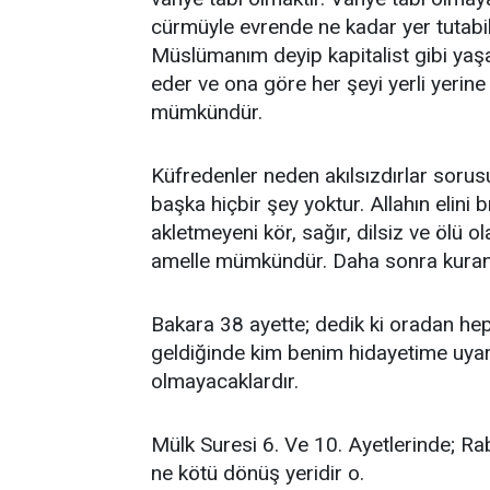
cürmüyle evrende ne kadar yer tutabil
Müslümanım deyip kapitalist gibi ya
eder ve ona göre her şeyi yerli yerin
mümkündür.
Küfredenler neden akılsızdırlar soru
başka hiçbir şey yoktur. Allahın elin
akletmeyeni kör, sağır, dilsiz ve ölü o
amelle mümkündür. Daha sonra kuranda
Bakara 38 ayette; dedik ki oradan hep
geldiğinde kim benim hidayetime uyar
olmayacaklardır.
Mülk Suresi 6. Ve 10. Ayetlerinde; Rab
ne kötü dönüş yeridir o.