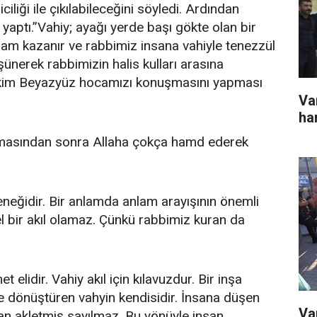
liği ile çıkılabileceğini söyledi. Ardından
 yaptı.”Vahiy; ayağı yerde başı gökte olan bir
lam kazanır ve rabbimiz insana vahiyle tenezzül
nerek rabbimizin halis kulları arasına
akim Beyazyüz hocamızı konuşmasını yapması
Va
ha
masından sonra Allaha çokça hamd ederek
eneğidir. Bir anlamda anlam arayışının önemli
 bir akıl olamaz. Çünkü rabbimiz kuran da
 elidir. Vahiy akıl için kılavuzdur. Bir inşa
e dönüştüren vahyin kendisidir. İnsana düşen
Va
an akletmiş sayılmaz. Bu yönüyle insan