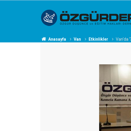
Anasayfa
Van
Etkinlikler
Van'da “