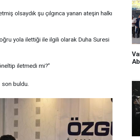
etmiş olsaydık şu çılgınca yanan ateşin halkı
u yola ilettiği ile ilgili olarak Duha Suresi
Va
Ab
neltip iletmedi mi?”
 son buldu.