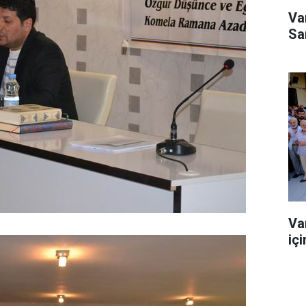
Va
Sa
Va
iç