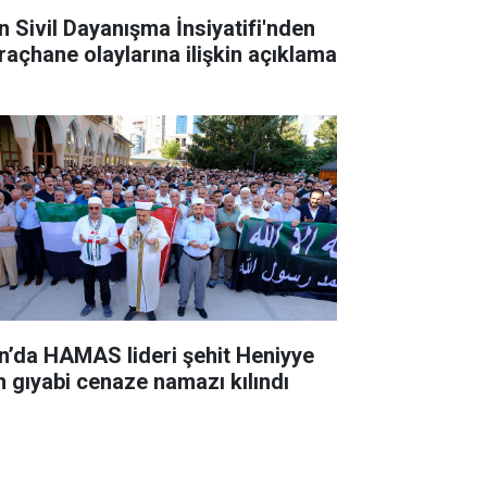
n Sivil Dayanışma İnsiyatifi'nden
raçhane olaylarına ilişkin açıklama
n’da HAMAS lideri şehit Heniyye
in gıyabi cenaze namazı kılındı