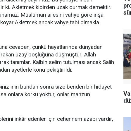
pro
ir ki. Akletmek kibirden uzak durmak demektir.
sü
şanamaz. Müslüman ailesini vahye göre inşa
e koyar.Akletmek ancak vahye tabi olmakla
suna cevaben, çünkü hayatlarında dünyadan
i bırakan uzay boşluğuna düşmüştür. Allah
larak tanımlar. Kalbin selim tutulması ancak Salih
n ayetlerle konu pekiştirildi.
iniz inin bundan sonra size benden bir hidayet
Va
sa onlara korku yoktur, onlar mahzun
dü
lerini inkâr edenler için cehennem azabı vardır,