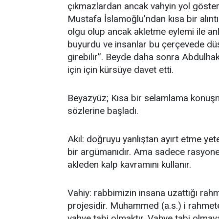
çıkmazlardan ancak vahyin yol gösterici
Mustafa İslamoğlu’ndan kısa bir alıntı
olgu olup ancak akletme eylemi ile an
buyurdu ve insanlar bu çerçevede düşü
girebilir”. Beyde daha sonra Abdulh
için için kürsüye davet etti.
Beyazyüz; Kısa bir selamlama konuş
sözlerine başladı.
Akıl: doğruyu yanlıştan ayırt etme yet
bir argümanıdır. Ama sadece rasyonel
akleden kalp kavramını kullanır.
Vahiy: rabbimizin insana uzattığı rahmet
projesidir. Muhammed (a.s.) i rahmet
vahye tabi olmaktır. Vahye tabi olmay