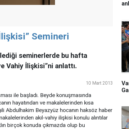
an
İlişkisi” Semineri
ediği seminerlerde bu hafta
Vahiy İlişkisi”ni anlattı.
Va
10 Mart 2013
Ga
şması ile başladı. Beyde konuşmasında
nın hayatından ve makalelerinden kısa
ilgili Abdulhakim Beyazyüz hocanın haksöz haber
kalelerinden akıl-vahiy ilişkisi konulu alıntılar
 aklın birçok konuda çıkmazda olup bu