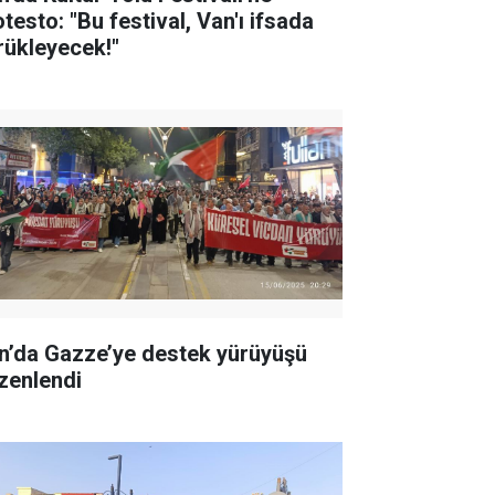
testo: "Bu festival, Van'ı ifsada
rükleyecek!"
n’da Gazze’ye destek yürüyüşü
zenlendi