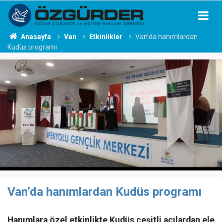
Anasayfa
Van
Etkinlikler
Van’da hanımlardan
Kudüs programı
Van’da hanımlardan Kudüs programı
Hanımlara özel etkinlikte Kudüs çeşitli açılardan ele