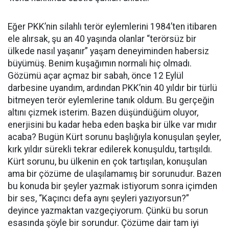
Eğer PKK’nin silahlı terör eylemlerini 1984’ten itibaren
ele alırsak, şu an 40 yaşında olanlar “terörsüz bir
ülkede nasıl yaşanır” yaşam deneyiminden habersiz
büyümüş. Benim kuşağımın normali hiç olmadı.
Gözümü açar açmaz bir sabah, önce 12 Eylül
darbesine uyandım, ardından PKK’nin 40 yıldır bir türlü
bitmeyen terör eylemlerine tanık oldum. Bu gerçeğin
altını çizmek isterim. Bazen düşündüğüm oluyor,
enerjisini bu kadar heba eden başka bir ülke var mıdır
acaba? Bugün Kürt sorunu başlığıyla konuşulan şeyler,
kırk yıldır sürekli tekrar edilerek konuşuldu, tartışıldı.
Kürt sorunu, bu ülkenin en çok tartışılan, konuşulan
ama bir çözüme de ulaşılamamış bir sorunudur. Bazen
bu konuda bir şeyler yazmak istiyorum sonra içimden
bir ses, “Kaçıncı defa aynı şeyleri yazıyorsun?”
deyince yazmaktan vazgeçiyorum. Çünkü bu sorun
esasında şöyle bir sorundur. Çözüme dair tam iyi