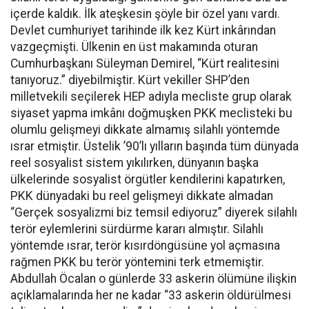
içerde kaldık. İlk ateşkesin şöyle bir özel yanı vardı.
Devlet cumhuriyet tarihinde ilk kez Kürt inkârından
vazgeçmişti. Ülkenin en üst makamında oturan
Cumhurbaşkanı Süleyman Demirel, “Kürt realitesini
tanıyoruz.” diyebilmiştir. Kürt vekiller SHP’den
milletvekili seçilerek HEP adıyla mecliste grup olarak
siyaset yapma imkânı doğmuşken PKK meclisteki bu
olumlu gelişmeyi dikkate almamış silahlı yöntemde
ısrar etmiştir. Üstelik ’90’lı yılların başında tüm dünyada
reel sosyalist sistem yıkılırken, dünyanın başka
ülkelerinde sosyalist örgütler kendilerini kapatırken,
PKK dünyadaki bu reel gelişmeyi dikkate almadan
“Gerçek sosyalizmi biz temsil ediyoruz” diyerek silahlı
terör eylemlerini sürdürme kararı almıştır. Silahlı
yöntemde ısrar, terör kısırdöngüsüne yol açmasına
rağmen PKK bu terör yöntemini terk etmemiştir.
Abdullah Öcalan o günlerde 33 askerin ölümüne ilişkin
açıklamalarında her ne kadar “33 askerin öldürülmesi