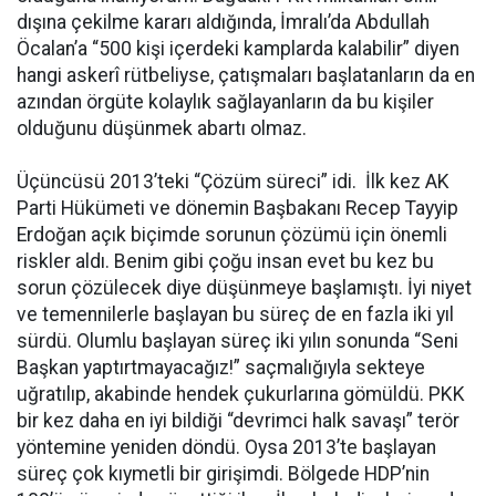
dışına çekilme kararı aldığında, İmralı’da Abdullah
Öcalan’a “500 kişi içerdeki kamplarda kalabilir” diyen
hangi askerî rütbeliyse, çatışmaları başlatanların da en
azından örgüte kolaylık sağlayanların da bu kişiler
olduğunu düşünmek abartı olmaz.
Üçüncüsü 2013’teki “Çözüm süreci” idi. İlk kez AK
Parti Hükümeti ve dönemin Başbakanı Recep Tayyip
Erdoğan açık biçimde sorunun çözümü için önemli
riskler aldı. Benim gibi çoğu insan evet bu kez bu
sorun çözülecek diye düşünmeye başlamıştı. İyi niyet
ve temennilerle başlayan bu süreç de en fazla iki yıl
sürdü. Olumlu başlayan süreç iki yılın sonunda “Seni
Başkan yaptırtmayacağız!” saçmalığıyla sekteye
uğratılıp, akabinde hendek çukurlarına gömüldü. PKK
bir kez daha en iyi bildiği “devrimci halk savaşı” terör
yöntemine yeniden döndü. Oysa 2013’te başlayan
süreç çok kıymetli bir girişimdi. Bölgede HDP’nin