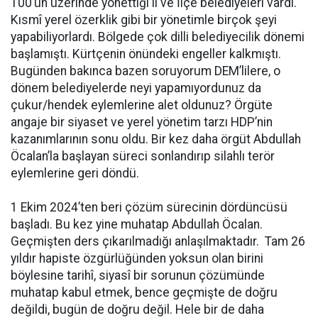
100’ün üzerinde yönettiği il ve İlçe belediyeleri vardı.
Kısmî yerel özerklik gibi bir yönetimle birçok şeyi
yapabiliyorlardı. Bölgede çok dilli belediyecilik dönemi
başlamıştı. Kürtçenin önündeki engeller kalkmıştı.
Bugünden bakınca bazen soruyorum DEM’lilere, o
dönem belediyelerde neyi yapamıyordunuz da
çukur/hendek eylemlerine alet oldunuz? Örgüte
angaje bir siyaset ve yerel yönetim tarzı HDP’nin
kazanımlarının sonu oldu. Bir kez daha örgüt Abdullah
Öcalan’la başlayan süreci sonlandırıp silahlı terör
eylemlerine geri döndü.
1 Ekim 2024’ten beri çözüm sürecinin dördüncüsü
başladı. Bu kez yine muhatap Abdullah Öcalan.
Geçmişten ders çıkarılmadığı anlaşılmaktadır. Tam 26
yıldır hapiste özgürlüğünden yoksun olan birini
böylesine tarihî, siyasî bir sorunun çözümünde
muhatap kabul etmek, bence geçmişte de doğru
değildi, bugün de doğru değil. Hele bir de daha