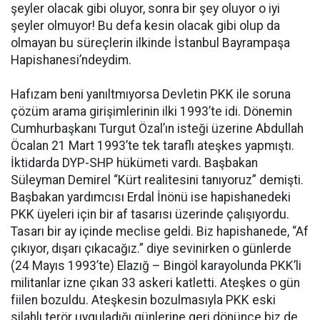
şeyler olacak gibi oluyor, sonra bir şey oluyor o iyi
şeyler olmuyor! Bu defa kesin olacak gibi olup da
olmayan bu süreçlerin ilkinde İstanbul Bayrampaşa
Hapishanesi’ndeydim.
Hafızam beni yanıltmıyorsa Devletin PKK ile soruna
çözüm arama girişimlerinin ilki 1993’te idi. Dönemin
Cumhurbaşkanı Turgut Özal’ın isteği üzerine Abdullah
Öcalan 21 Mart 1993’te tek taraflı ateşkes yapmıştı.
İktidarda DYP-SHP hükümeti vardı. Başbakan
Süleyman Demirel “Kürt realitesini tanıyoruz” demişti.
Başbakan yardımcısı Erdal İnönü ise hapishanedeki
PKK üyeleri için bir af tasarısı üzerinde çalışıyordu.
Tasarı bir ay içinde meclise geldi. Biz hapishanede, “Af
çıkıyor, dışarı çıkacağız.” diye sevinirken o günlerde
(24 Mayıs 1993’te) Elazığ – Bingöl karayolunda PKK’li
militanlar izne çıkan 33 askeri katletti. Ateşkes o gün
fiilen bozuldu. Ateşkesin bozulmasıyla PKK eski
silahlı terör uyguladığı günlerine geri dönünce biz de