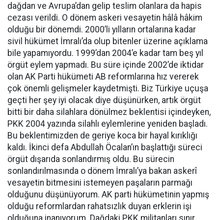
dağdan ve Avrupa’dan gelip teslim olanlara da hapis
cezası verildi. O dönem askeri vesayetin hâlâ hâkim
olduğu bir dönemdi. 2000’li yılların ortalarına kadar
sivil hükümet İmralı’da olup bitenler üzerine açıklama
bile yapamıyordu. 1999’dan 2004’e kadar tam beş yıl
örgüt eylem yapmadı. Bu süre içinde 2002’de iktidar
olan AK Parti hükümeti AB reformlarına hız vererek
çok önemli gelişmeler kaydetmişti. Biz Türkiye uçuşa
geçti her şey iyi olacak diye düşünürken, artık örgüt
bitti bir daha silahlara dönülmez beklentisi içindeyken,
PKK 2004 yazında silahlı eylemlerine yeniden başladı.
Bu beklentimizden de geriye koca bir hayal kırıklığı
kaldı. İkinci defa Abdullah Öcalan’ın başlattığı süreci
örgüt dışarıda sonlandırmış oldu. Bu sürecin
sonlandırılmasında o dönem İmralı’ya bakan askerî
vesayetin bitmesini istemeyen paşaların parmağı
olduğunu düşünüyorum. AK parti hükümetinin yapmış
olduğu reformlardan rahatsızlık duyan erklerin işi
olduğuna inanıyorum. Dağdaki PKK militanları sınır