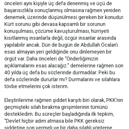
önceleri aynı kişiyle üç defa denenmiş ve üçü de
başarısızlıkla sonuçlanmış olmasına rağmen yeniden
denemek, üzerinde düşünülmesi gereken bir konudur.
Kürt sorunu gibi devasa kapsamlı bir sorunun
konuşulması, çözüme kavuşturulması, hürriyeti
kısıtlanmış insanlarla değil, özgür insanlar arasında
yapılabilir ancak. Dün de bugün de Abdullah Öcalan’ı
esas almayan yeri geldiğinde onu dinlemeyen bir
örgüt var. Daha önceleri de “Önderliğimizin
açıklamalarını esas alacağız.” demelerine rağmen son
40 yılda üç defa bu sözlerinde durmadılar. Peki bu
defa sözlerinde dururlar mı? Durmalarını ve silahlara
tövbe etmelerini çok isterim.
Eleştirilerime rağmen şiddet karşıtı biri olarak, PKK’nin
geçmişteki silah bırakma girişimlerinin tümünü
destekledim. Bu süreçler başladığında ilk tepkim,
“Devlet hiçbir adım atmasa bile PKK gereksiz
şiddetine son vermeli ve bir daha silahlı yönteme