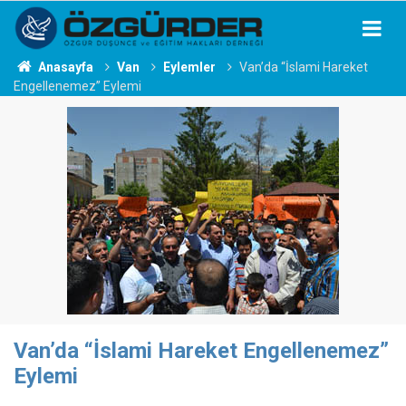
Anasayfa
Van
Eylemler
Van’da “İslami Hareket
Engellenemez” Eylemi
Van’da “İslami Hareket Engellenemez”
Eylemi