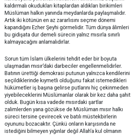
kaldırmalı okudukları kitaplardan aldıkları birikimleri
Müslüman halkın yanında meydanlarda paylaşmalıdır.
Artık iki kötünün en az zararlısını seçme dönemi
kapandığını Ezher Şeyhi görmelidir. Tüm dünya âlimleri
bu gidişata dur demeli sürecin yalnız mısırla sınırlı
kalmayacağını anlamalıdırlar.
Sorun tüm İslam ülkelerini tehdit eder bir boyuta
ulaşmadan mısır’daki darbeciler engellenmelidirler.
Batının ürettiği demokrasi putunun yalnızca kendilerini
seçildiklerinde kıymetli olduğunu fakat istemedikleri
hükümetler iş başına gelirse putlarını hiç çekinmeden
yiyebileceklerini Müslümanlar olarak bir kez daha şahit
olduk. Bugün kısa vadede mısırdaki şartlar
zalimlerden yana gözükse de Müslüman mısır halkı
süreci tersine çevirecek ve batılı müstekbirlerin
oyununu bozacaktır. Çünkü onların karşısında ne
istediğini bilmeyen yığınlar değil Allah’a kul olmanın