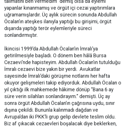
talimatını ben vermedim” demiş olsa da eylemi
yapanlar kınanmamış ve örgüt içi cezai yaptırımlara
uğramamışlardır. Üç aylık sürecin sonunda Abdullah
Öcalan’ın ateşkes ilanıyla yaptığı bu girişimi, örgüt
dışarıda yaptığı terör eylemleriyle süreci
sonlandırmıştır.
İkincisi 1999’da Abdullah Öcalan’ın İmralı’ya
getirilmesiyle başladı. O dönem ben hâlâ Bursa
Cezaevi’nde hapisteyim. Abdullah Öcalan’ın tutulduğu
İmralı cezaevi bize yakın bir yerdi. Avukatlar
sayesinde İmralı’daki görüşme notlarını her hafta
okuyor gelişmeleri takip ediyorduk. Abdullah Öcalan o
yıl çıktığı ilk mahkemede hâkime dönüp “Bana 6 ay
süre verin silahları sonlandırayım.” demişti. Üç ay
sonra örgüt Abdullah Öcalan’ın çağrısına uydu, sınır
dışına çekildi. Bununla kalınmadı dağdan ve
Avrupa’dan iki PKK’li grup gelip devlete teslim oldu.
Biz af çıkacak cezaevleri boşalacak diye beklerken,