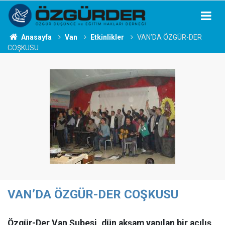
Anasayfa
Van
Etkinlikler
VAN’DA ÖZGÜR-DER
COŞKUSU
VAN’DA ÖZGÜR-DER COŞKUSU
Özgür-Der Van Şubesi, dün akşam yapılan bir açılış