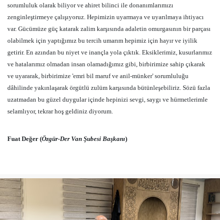
sorumluluk olarak biliyor ve ahiret bilinci ile donanımlarımızı
zenginleştirmeye çalışıyoruz. Hepimizin uyarmaya ve uyarılmaya ihtiyacı
var. Gücümüze güç katarak zalim karşısında adaletin omurgasının bir parçası
olabilmek için yaptığımız bu tercih umarım hepimiz için hayır ve iyilik
getirir. En azından bu niyet ve inançla yola çıktık. Eksiklerimiz, kusurlarımız
ve hatalarımız olmadan insan olamadığımız gibi, birbirimize sahip çıkarak
ve uyararak, birbirimize 'emri bil maruf ve anil-münker' sorumluluğu
dâhilinde yakınlaşarak örgütlü zulüm karşısında bütünleşebiliriz. Sözü fazla
uzatmadan bu güzel duygular içinde hepinizi sevgi, saygı ve hürmetlerimle
selamlıyor, tekrar hoş geldiniz diyorum.
Fuat Değer (
Özgür-Der Van Şubesi Başkanı
)