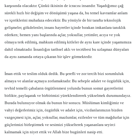
karşısında olacaktır. Çünkü ikisinin de icracısı insandır. Yaşadığımız çağ
sürekli hızlı bir değişim ve dönüşümü yaşasa da, bu temel kavramlar anlam
ve içeriklerini muhafaza edecektir. Bu yönüyle de bir tarafta teknolojik
gelişmeler, gökdelenler, insanı hayretler içinde bırakan imkanlara tanıklık
ederken; hemen yanı başlarında açlar, yoksullar, yetimler, acıya ve yok
olmaya terk edilmiş, mahkum edilmiş kitleler de aynı kare içinde yaşamımıza
dahil olmaktadır. İnsanlığın tarihsel aklı ve tecrübesi bu uzlaşmaz dünyaları
da aynı zamanda ortaya çıkaran bir işlev görmektedir.
İman ettik ve teslim olduk dedik. Bu şerefli ve zor tercih bizi sorumluluk
almaya ve alanlar açmaya zorlamaktadır. Bu sebeple adalet ve özgürlük için,
tevhid temelli çabaların örgütlenmesi yolunda bunun somut gayretlerini
birlikte, paylaşarak ve birbirimizi yüreklendirerek yükselmek durumundayız.
Burada bulunuyor olmak da bunun bir sonucu. Müslüman kimliğimiz ve
vahyi değerlerimiz için, özgürlük ve adalet için, vicdanlarımızın bizden
vazgeçmesi için, açlar, yoksullar, mazlumlar, ezilenler ve tüm mağdurlar için
güçlerimizi birleştirmek ve sesimizi yükselterek yaşananlara seyirci
kalmamak için niyet ettik ve Allah bize bugünleri nasip etti.