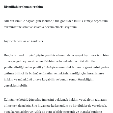
Bismillahirrahmanirrahim
Allahın ismi ile başladığım sözüme, O'na gönülden kulluk etmeyi seçen tüm
mü'minlerine salat ve selamla devam etmek istiyorum.
Kıymetli dostlar ve kardeşler.
Bugün tarihsel bir yürüyüşün yeni bir adımını daha gerçekleştirmek için bize
bir araya gelmeyi nasip eden Rabbimize hamd ederim. Bizi dini ile
şereflendirdiği ve bu şerefli yürüyüşte sorumluluklarımızın gereklerini yerine
getirme bilinci ile önümüze fırsatlar ve imkânlar serdiği için. İnsan isterse
imkânı ve mümkünü ortaya koyabilir ve bunun somut örnekliğini
gerçekleştirebilir.
Zulmün ve kötülüğün sıfıra inmesini beklemek hakkın ve adaletin tabiatını
bilmemek demektir. Zira kıyamete kadar zulüm ve kötülükler de var olacak,
buna karşın adalet ve iyilik de aynı şekilde capcanlı ve inançla bunların