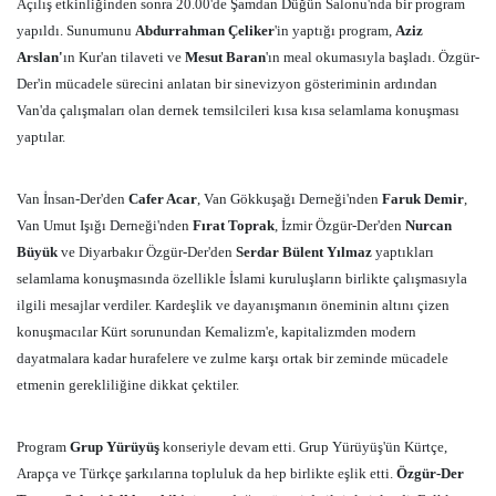
Açılış etkinliğinden sonra 20.00'de Şamdan Düğün Salonu'nda bir program
yapıldı. Sunumunu
Abdurrahman Çeliker
'in yaptığı program,
Aziz
Arslan'
ın Kur'an tilaveti ve
Mesut
Baran
'ın meal okumasıyla başladı. Özgür-
Der'in mücadele sürecini anlatan bir sinevizyon gösteriminin ardından
Van'da çalışmaları olan dernek temsilcileri kısa kısa selamlama konuşması
yaptılar.
Van İnsan-Der'den
Cafer Acar
, Van Gökkuşağı Derneği'nden
Faruk Demir
,
Van Umut Işığı Derneği'nden
Fırat Toprak
, İzmir Özgür-Der'den
Nurcan
Büyük
ve Diyarbakır Özgür-Der'den
Serdar Bülent Yılmaz
yaptıkları
selamlama konuşmasında özellikle İslami kuruluşların birlikte çalışmasıyla
ilgili mesajlar verdiler. Kardeşlik ve dayanışmanın öneminin altını çizen
konuşmacılar Kürt sorunundan Kemalizm'e, kapitalizmden modern
dayatmalara kadar hurafelere ve zulme karşı ortak bir zeminde mücadele
etmenin gerekliliğine dikkat çektiler.
Program
Grup Yürüyüş
konseriyle devam etti. Grup Yürüyüş'ün Kürtçe,
Arapça ve Türkçe şarkılarına topluluk da hep birlikte eşlik etti.
Özgür-Der