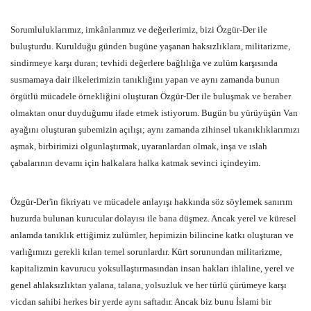
Sorumluluklarımız, imkânlarımız ve değerlerimiz, bizi Özgür-Der ile
buluşturdu. Kurulduğu günden bugüne yaşanan haksızlıklara, militarizme,
sindirmeye karşı duran; tevhidi değerlere bağlılığa ve zulüm karşısında
susmamaya dair ilkelerimizin tanıklığını yapan ve aynı zamanda bunun
örgütlü mücadele örnekliğini oluşturan Özgür-Der ile buluşmak ve beraber
olmaktan onur duyduğumu ifade etmek istiyorum. Bugün bu yürüyüşün Van
ayağını oluşturan şubemizin açılışı; aynı zamanda zihinsel tıkanıklıklarımızı
aşmak, birbirimizi olgunlaştırmak, uyaranlardan olmak, inşa ve ıslah
çabalarının devamı için halkalara halka katmak sevinci içindeyim.
Özgür-Der'in fikriyatı ve mücadele anlayışı hakkında söz söylemek sanırım
huzurda bulunan kurucular dolayısı ile bana düşmez. Ancak yerel ve küresel
anlamda tanıklık ettiğimiz zulümler, hepimizin bilincine katkı oluşturan ve
varlığımızı gerekli kılan temel sorunlardır. Kürt sorunundan militarizme,
kapitalizmin kavurucu yoksullaştırmasından insan hakları ihlaline, yerel ve
genel ahlaksızlıktan yalana, talana, yolsuzluk ve her türlü çürümeye karşı
vicdan sahibi herkes bir yerde aynı saftadır. Ancak biz bunu İslami bir