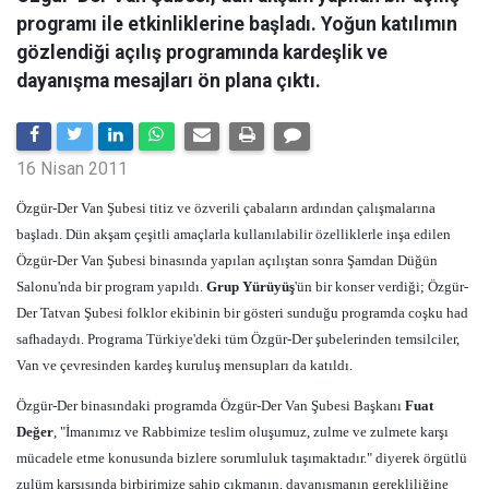
programı ile etkinliklerine başladı. Yoğun katılımın
gözlendiği açılış programında kardeşlik ve
dayanışma mesajları ön plana çıktı.
16 Nisan 2011
Özgür-Der Van Şubesi titiz ve özverili çabaların ardından çalışmalarına
başladı. Dün akşam çeşitli amaçlarla kullanılabilir özelliklerle inşa edilen
Özgür-Der Van Şubesi binasında yapılan açılıştan sonra Şamdan Düğün
Salonu'nda bir program yapıldı.
Grup Yürüyüş
'ün bir konser verdiği; Özgür-
Der Tatvan Şubesi folklor ekibinin bir gösteri sunduğu programda coşku had
safhadaydı. Programa Türkiye'deki tüm Özgür-Der şubelerinden temsilciler,
Van ve çevresinden kardeş kuruluş mensupları da katıldı.
Özgür-Der binasındaki programda Özgür-Der Van Şubesi Başkanı
Fuat
Değer
, "İmanımız ve Rabbimize teslim oluşumuz, zulme ve zulmete karşı
mücadele etme konusunda bizlere sorumluluk taşımaktadır." diyerek örgütlü
zulüm karşısında birbirimize sahip çıkmanın, dayanışmanın gerekliliğine