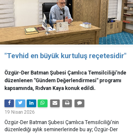
"Tevhid en büyük kurtuluş reçetesidir"
Özgür-Der Batman Şubesi Çamlıca Temsilciliği’nde
düzenlenen "Gündem Değerlendirmesi" programı
kapsamında, Rıdvan Kaya konuk edildi.
19 Nisan 2026
​Özgür-Der Batman Şubesi Çamlıca Temsilciliği'nin
düzenlediği aylık seminerlerinde bu ay; Özgür-Der