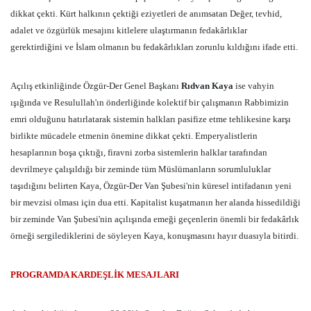
dikkat çekti. Kürt halkının çektiği eziyetleri de anımsatan Değer, tevhid,
adalet ve özgürlük mesajını kitlelere ulaştırmanın fedakârlıklar
gerektirdiğini ve İslam olmanın bu fedakârlıkları zorunlu kıldığını ifade etti.
Açılış etkinliğinde Özgür-Der Genel Başkanı
Rıdvan Kaya
ise vahyin
ışığında ve Resulullah'ın önderliğinde kolektif bir çalışmanın Rabbimizin
emri olduğunu hatırlatarak sistemin halkları pasifize etme tehlikesine karşı
birlikte mücadele etmenin önemine dikkat çekti. Emperyalistlerin
hesaplarının boşa çıktığı, firavni zorba sistemlerin halklar tarafından
devrilmeye çalışıldığı bir zeminde tüm Müslümanların sorumluluklar
taşıdığını belirten Kaya, Özgür-Der Van Şubesi'nin küresel intifadanın yeni
bir mevzisi olması için dua etti. Kapitalist kuşatmanın her alanda hissedildiği
bir zeminde Van Şubesi'nin açılışında emeği geçenlerin önemli bir fedakârlık
örneği sergilediklerini de söyleyen Kaya, konuşmasını hayır duasıyla bitirdi.
PROGRAMDA KARDEŞLİK MESAJLARI