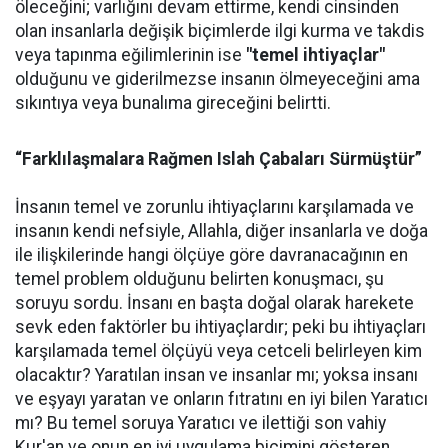
öleceğini; varlığını devam ettirme, kendi cinsinden
olan insanlarla değişik biçimlerde ilgi kurma ve takdis
veya tapınma eğilimlerinin ise
"temel ihtiyaçlar"
olduğunu ve giderilmezse insanın ölmeyeceğini ama
sıkıntıya veya bunalıma gireceğini belirtti.
“Farklılaşmalara Rağmen Islah Çabaları Sürmüştür”
İnsanın temel ve zorunlu ihtiyaçlarını karşılamada ve
insanın kendi nefsiyle, Allahla, diğer insanlarla ve doğa
ile ilişkilerinde hangi ölçüye göre davranacağının en
temel problem olduğunu belirten konuşmacı, şu
soruyu sordu. İnsanı en başta doğal olarak harekete
sevk eden faktörler bu ihtiyaçlardır; peki bu ihtiyaçları
karşılamada temel ölçüyü veya cetceli belirleyen kim
olacaktır? Yaratılan insan ve insanlar mı; yoksa insanı
ve eşyayı yaratan ve onların fıtratını en iyi bilen Yaratıcı
mı? Bu temel soruya Yaratıcı ve ilettiği son vahiy
Kur'an ve onun en iyi uygulama biçimini gösteren