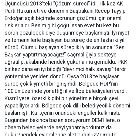
Üçüncüsü 2013’teki “Çözüm süreci” idi. İlk kez AK
Parti Hükümeti ve dönemin Başbakanı Recep Tayyip
Erdoğan açık biçimde sorunun çözümü için önemli
riskler aldı. Benim gibi çoğu insan evet bu kez bu
sorun çözülecek diye düşünmeye başlamıştı. İyi niyet
ve temennilerle başlayan bu süreç de en fazla iki yıl
sürdü. Olumlu başlayan süreç iki yılın sonunda “Seni
Başkan yaptırtmayacağız!” saçmalığıyla sekteye
uğratılıp, akabinde hendek çukurlarına gömüldü. PKK
bir kez daha en iyi bildiği “devrimci halk savaşı” terör
yöntemine yeniden döndü. Oysa 2013’te başlayan
süreç çok kıymetli bir girişimdi. Bölgede HDP’nin
100’ün üzerinde yönettiği il ve İlçe belediyeleri vardı.
Kısmî yerel özerklik gibi bir yönetimle birçok şeyi
yapabiliyorlardı. Bölgede çok dilli belediyecilik dönemi
başlamıştı. Kürtçenin önündeki engeller kalkmıştı.
Bugünden bakınca bazen soruyorum DEM’lilere, o
dönem belediyelerde neyi yapamıyordunuz da
çukur/hendek eylemlerine alet oldunuz? Örgüte