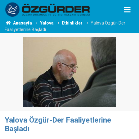
Anasayfa
Yalova
Etkinlikler
Yalova Özgür-Der
Faaliyetlerine Başladı
Yalova Özgür-Der Faaliyetlerine
Başladı