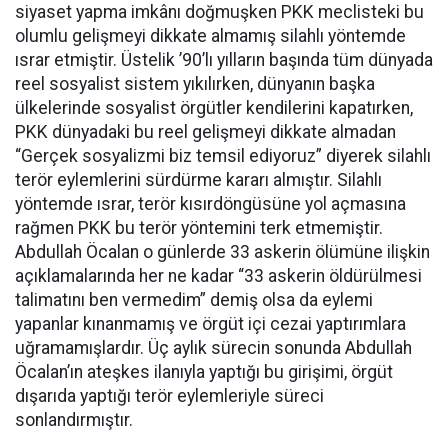
siyaset yapma imkânı doğmuşken PKK meclisteki bu
olumlu gelişmeyi dikkate almamış silahlı yöntemde
ısrar etmiştir. Üstelik ’90’lı yılların başında tüm dünyada
reel sosyalist sistem yıkılırken, dünyanın başka
ülkelerinde sosyalist örgütler kendilerini kapatırken,
PKK dünyadaki bu reel gelişmeyi dikkate almadan
“Gerçek sosyalizmi biz temsil ediyoruz” diyerek silahlı
terör eylemlerini sürdürme kararı almıştır. Silahlı
yöntemde ısrar, terör kısırdöngüsüne yol açmasına
rağmen PKK bu terör yöntemini terk etmemiştir.
Abdullah Öcalan o günlerde 33 askerin ölümüne ilişkin
açıklamalarında her ne kadar “33 askerin öldürülmesi
talimatını ben vermedim” demiş olsa da eylemi
yapanlar kınanmamış ve örgüt içi cezai yaptırımlara
uğramamışlardır. Üç aylık sürecin sonunda Abdullah
Öcalan’ın ateşkes ilanıyla yaptığı bu girişimi, örgüt
dışarıda yaptığı terör eylemleriyle süreci
sonlandırmıştır.