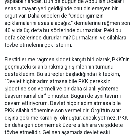
yapılabilir ancak. Dün de bugün de Abdullah Öcalan’ı
esas almayan yeri geldiğinde onu dinlemeyen bir
örgüt var. Daha önceleri de “Önderliğimizin
açıklamalarını esas alacağız.” demelerine rağmen son
40 yılda üç defa bu sözlerinde durmadılar. Peki bu
defa sözlerinde dururlar mı? Durmalarını ve silahlara
tövbe etmelerini çok isterim.
Eleştirilerime rağmen şiddet karşıtı biri olarak, PKK’nin
geçmişteki silah bırakma girişimlerinin tümünü
destekledim. Bu süreçler başladığında ilk tepkim,
“Devlet hiçbir adım atmasa bile PKK gereksiz
şiddetine son vermeli ve bir daha silahlı yönteme
başvurmamalıdır.” olmuştur. Bugün de aynı tavrımı
devam ettiriyorum. Devlet hiçbir adım atmasa bile
PKK silahlı dönemine son vermelidir. Örgütün sınır
dışına çekilme kararı iyi olmuştur, ancak yetmez. PKK
bir daha geri dönmemek üzere silahlara ve şiddete
tövbe etmelidir. Gelinen aşamada devlet eski