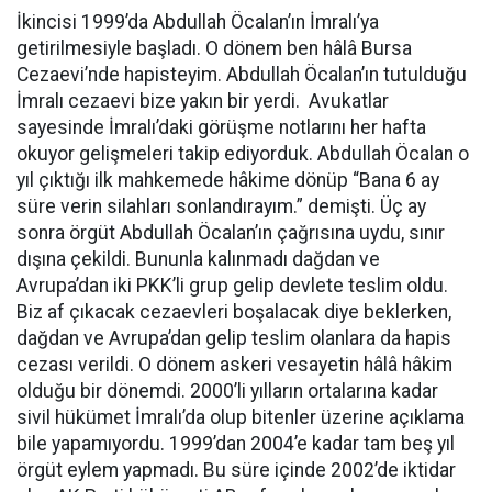
İkincisi 1999’da Abdullah Öcalan’ın İmralı’ya
getirilmesiyle başladı. O dönem ben hâlâ Bursa
Cezaevi’nde hapisteyim. Abdullah Öcalan’ın tutulduğu
İmralı cezaevi bize yakın bir yerdi. Avukatlar
sayesinde İmralı’daki görüşme notlarını her hafta
okuyor gelişmeleri takip ediyorduk. Abdullah Öcalan o
yıl çıktığı ilk mahkemede hâkime dönüp “Bana 6 ay
süre verin silahları sonlandırayım.” demişti. Üç ay
sonra örgüt Abdullah Öcalan’ın çağrısına uydu, sınır
dışına çekildi. Bununla kalınmadı dağdan ve
Avrupa’dan iki PKK’li grup gelip devlete teslim oldu.
Biz af çıkacak cezaevleri boşalacak diye beklerken,
dağdan ve Avrupa’dan gelip teslim olanlara da hapis
cezası verildi. O dönem askeri vesayetin hâlâ hâkim
olduğu bir dönemdi. 2000’li yılların ortalarına kadar
sivil hükümet İmralı’da olup bitenler üzerine açıklama
bile yapamıyordu. 1999’dan 2004’e kadar tam beş yıl
örgüt eylem yapmadı. Bu süre içinde 2002’de iktidar