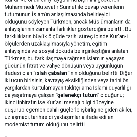
Muhammedi Mütevatir Sünnet ile cevap verenlerin
tutumunun İslam'ın anlaşılmasında belirleyici
olduğunu söyleyen Türkmen, ancak Müslümanların da
anlayışlarının zamanla farlılıklar gösterdiğini belirtti. Bu
farklılıkların büyük ölçüde tarihi süreç içinde Kur'an-i
ölçülerden uzaklaşılmasıyla yönetim, eğitim
anlayışında ve sosyal dokuda belirginleştiğini anlatan
Türkmen, bu farklılaşmaya rağmen İslam'ın yaşayan
gücünün fıtrat ve vahye dönüşün veya uygunluğun
ifadesi olan
"ıslah çabaları"
nın olduğunu belirtti. Diğer
iki ucun birisinin, kavrayış eksikliğinden veya tarihi ön
yargılardan kurtulamayan taklitçi ama İslami duyarlılığı
da yaşatmaya çalışan
"gelenekçi tutum"
olduğunu;
ikinci inhirafın ise Kur'ani mesajı bilgi düzeyine
düşürüp egemen cahili güçlerle işbirliğine giden akılcı,
uzlaşmacı, tarihselci yaklaşımlarla ifade edilen
modernist tutum olduğunu belirtti.