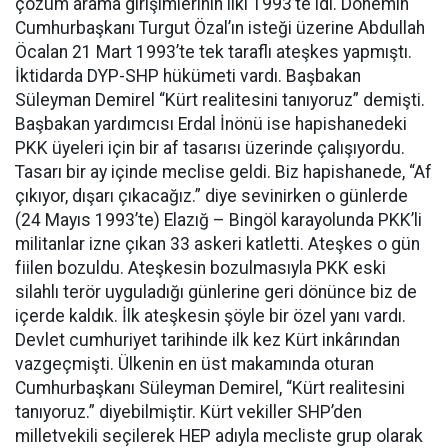
çözüm arama girişimlerinin ilki 1993’te idi. Dönemin
Cumhurbaşkanı Turgut Özal’ın isteği üzerine Abdullah
Öcalan 21 Mart 1993’te tek taraflı ateşkes yapmıştı.
İktidarda DYP-SHP hükümeti vardı. Başbakan
Süleyman Demirel “Kürt realitesini tanıyoruz” demişti.
Başbakan yardımcısı Erdal İnönü ise hapishanedeki
PKK üyeleri için bir af tasarısı üzerinde çalışıyordu.
Tasarı bir ay içinde meclise geldi. Biz hapishanede, “Af
çıkıyor, dışarı çıkacağız.” diye sevinirken o günlerde
(24 Mayıs 1993’te) Elazığ – Bingöl karayolunda PKK’li
militanlar izne çıkan 33 askeri katletti. Ateşkes o gün
fiilen bozuldu. Ateşkesin bozulmasıyla PKK eski
silahlı terör uyguladığı günlerine geri dönünce biz de
içerde kaldık. İlk ateşkesin şöyle bir özel yanı vardı.
Devlet cumhuriyet tarihinde ilk kez Kürt inkârından
vazgeçmişti. Ülkenin en üst makamında oturan
Cumhurbaşkanı Süleyman Demirel, “Kürt realitesini
tanıyoruz.” diyebilmiştir. Kürt vekiller SHP’den
milletvekili seçilerek HEP adıyla mecliste grup olarak