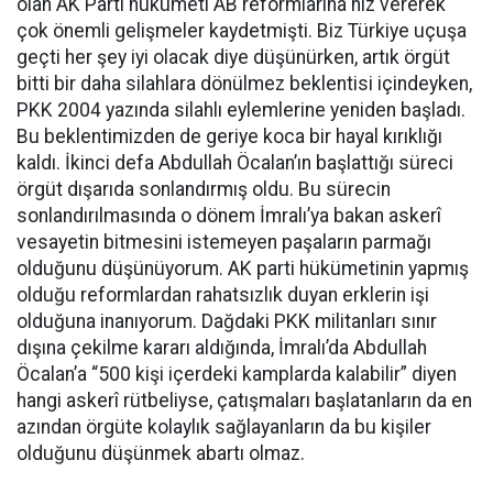
olan AK Parti hükümeti AB reformlarına hız vererek
çok önemli gelişmeler kaydetmişti. Biz Türkiye uçuşa
geçti her şey iyi olacak diye düşünürken, artık örgüt
bitti bir daha silahlara dönülmez beklentisi içindeyken,
PKK 2004 yazında silahlı eylemlerine yeniden başladı.
Bu beklentimizden de geriye koca bir hayal kırıklığı
kaldı. İkinci defa Abdullah Öcalan’ın başlattığı süreci
örgüt dışarıda sonlandırmış oldu. Bu sürecin
sonlandırılmasında o dönem İmralı’ya bakan askerî
vesayetin bitmesini istemeyen paşaların parmağı
olduğunu düşünüyorum. AK parti hükümetinin yapmış
olduğu reformlardan rahatsızlık duyan erklerin işi
olduğuna inanıyorum. Dağdaki PKK militanları sınır
dışına çekilme kararı aldığında, İmralı’da Abdullah
Öcalan’a “500 kişi içerdeki kamplarda kalabilir” diyen
hangi askerî rütbeliyse, çatışmaları başlatanların da en
azından örgüte kolaylık sağlayanların da bu kişiler
olduğunu düşünmek abartı olmaz.