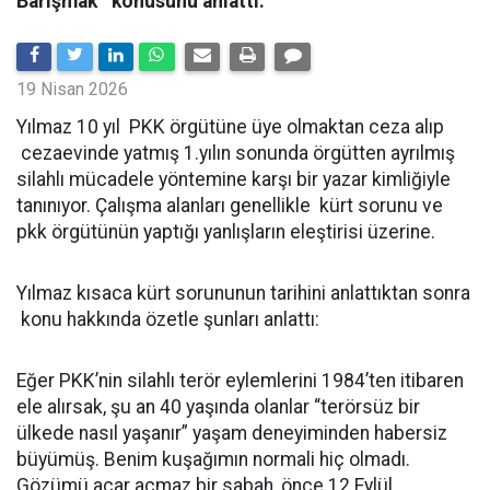
Barışmak '' konusunu anlattı.
19 Nisan 2026
Yılmaz 10 yıl PKK örgütüne üye olmaktan ceza alıp
cezaevinde yatmış 1.yılın sonunda örgütten ayrılmış
silahlı mücadele yöntemine karşı bir yazar kimliğiyle
tanınıyor. Çalışma alanları genellikle kürt sorunu ve
pkk örgütünün yaptığı yanlışların eleştirisi üzerine.
Yılmaz kısaca kürt sorununun tarihini anlattıktan sonra
konu hakkında özetle şunları anlattı:
Eğer PKK’nin silahlı terör eylemlerini 1984’ten itibaren
ele alırsak, şu an 40 yaşında olanlar “terörsüz bir
ülkede nasıl yaşanır” yaşam deneyiminden habersiz
büyümüş. Benim kuşağımın normali hiç olmadı.
Gözümü açar açmaz bir sabah, önce 12 Eylül