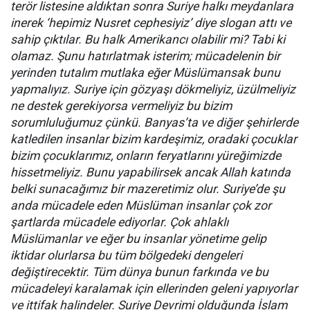
terör listesine aldıktan sonra Suriye halkı meydanlara
inerek ‘hepimiz Nusret cephesiyiz’ diye slogan attı ve
sahip çıktılar. Bu halk Amerikancı olabilir mi? Tabi ki
olamaz. Şunu hatırlatmak isterim; mücadelenin bir
yerinden tutalım mutlaka eğer Müslümansak bunu
yapmalıyız. Suriye için gözyaşı dökmeliyiz, üzülmeliyiz
ne destek gerekiyorsa vermeliyiz bu bizim
sorumluluğumuz çünkü. Banyas’ta ve diğer şehirlerde
katledilen insanlar bizim kardeşimiz, oradaki çocuklar
bizim çocuklarımız, onların feryatlarını yüreğimizde
hissetmeliyiz. Bunu yapabilirsek ancak Allah katında
belki sunacağımız bir mazeretimiz olur. Suriye’de şu
anda mücadele eden Müslüman insanlar çok zor
şartlarda mücadele ediyorlar. Çok ahlaklı
Müslümanlar ve eğer bu insanlar yönetime gelip
iktidar olurlarsa bu tüm bölgedeki dengeleri
değiştirecektir. Tüm dünya bunun farkında ve bu
mücadeleyi karalamak için ellerinden geleni yapıyorlar
ve ittifak halindeler. Suriye Devrimi olduğunda İslam