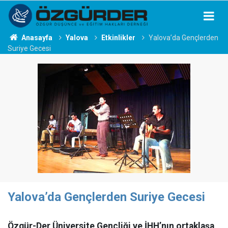
Anasayfa
Yalova
Etkinlikler
Yalova’da Gençlerden
Suriye Gecesi
Yalova’da Gençlerden Suriye Gecesi
Özgür-Der Üniversite Gençliği ve İHH’nın ortaklaşa