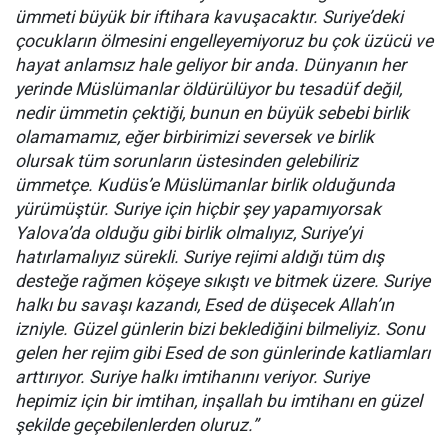
ümmeti büyük bir iftihara kavuşacaktır. Suriye’deki
çocukların ölmesini engelleyemiyoruz bu çok üzücü ve
hayat anlamsız hale geliyor bir anda. Dünyanın her
yerinde Müslümanlar öldürülüyor bu tesadüf değil,
nedir ümmetin çektiği, bunun en büyük sebebi birlik
olamamamız, eğer birbirimizi seversek ve birlik
olursak tüm sorunların üstesinden gelebiliriz
ümmetçe. Kudüs’e Müslümanlar birlik olduğunda
yürümüştür. Suriye için hiçbir şey yapamıyorsak
Yalova’da olduğu gibi birlik olmalıyız, Suriye’yi
hatırlamalıyız sürekli. Suriye rejimi aldığı tüm dış
desteğe rağmen köşeye sıkıştı ve bitmek üzere. Suriye
halkı bu savaşı kazandı, Esed de düşecek Allah’ın
izniyle. Güzel günlerin bizi beklediğini bilmeliyiz. Sonu
gelen her rejim gibi Esed de son günlerinde katliamları
arttırıyor. Suriye halkı imtihanını veriyor. Suriye
hepimiz için bir imtihan, inşallah bu imtihanı en güzel
şekilde geçebilenlerden oluruz.”