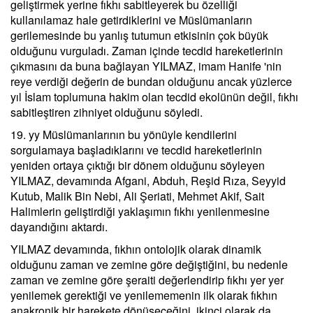
geliştirmek yerine fıkhı sabitleyerek bu özelliği
kullanılamaz hale getirdiklerini ve Müslümanların
gerilemesinde bu yanlış tutumun etkisinin çok büyük
olduğunu vurguladı. Zaman içinde tecdid hareketlerinin
çıkmasını da buna bağlayan YILMAZ, imam Hanife 'nin
reye verdiği değerin de bundan olduğunu ancak yüzlerce
yıl İslam toplumuna hakim olan tecdid ekolünün değil, fıkhı
sabitleştiren zihniyet olduğunu söyledi.
19. yy Müslümanlarının bu yönüyle kendilerini
sorgulamaya başladıklarını ve tecdid hareketlerinin
yeniden ortaya çıktığı bir dönem olduğunu söyleyen
YILMAZ, devamında Afgani, Abduh, Reşid Rıza, Seyyid
Kutub, Malik Bin Nebi, Ali Şeriati, Mehmet Akif, Sait
Halimlerin geliştirdiği yaklaşımın fıkhı yenilenmesine
dayandığını aktardı.
YILMAZ devamında, fıkhın ontolojik olarak dinamik
olduğunu zaman ve zemine göre değiştiğini, bu nedenle
zaman ve zemine göre şeraiti değerlendirip fıkhı yer yer
yenilemek gerektiği ve yenilememenin ilk olarak fıkhın
anakronik bir harekete dönüşeceğini, ikinci olarak da