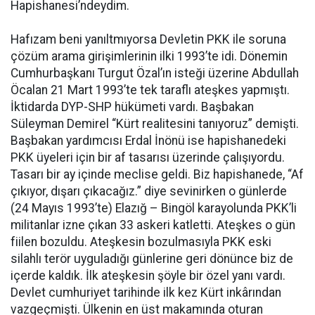
Hapishanesi’ndeydim.
Hafızam beni yanıltmıyorsa Devletin PKK ile soruna
çözüm arama girişimlerinin ilki 1993’te idi. Dönemin
Cumhurbaşkanı Turgut Özal’ın isteği üzerine Abdullah
Öcalan 21 Mart 1993’te tek taraflı ateşkes yapmıştı.
İktidarda DYP-SHP hükümeti vardı. Başbakan
Süleyman Demirel “Kürt realitesini tanıyoruz” demişti.
Başbakan yardımcısı Erdal İnönü ise hapishanedeki
PKK üyeleri için bir af tasarısı üzerinde çalışıyordu.
Tasarı bir ay içinde meclise geldi. Biz hapishanede, “Af
çıkıyor, dışarı çıkacağız.” diye sevinirken o günlerde
(24 Mayıs 1993’te) Elazığ – Bingöl karayolunda PKK’li
militanlar izne çıkan 33 askeri katletti. Ateşkes o gün
fiilen bozuldu. Ateşkesin bozulmasıyla PKK eski
silahlı terör uyguladığı günlerine geri dönünce biz de
içerde kaldık. İlk ateşkesin şöyle bir özel yanı vardı.
Devlet cumhuriyet tarihinde ilk kez Kürt inkârından
vazgeçmişti. Ülkenin en üst makamında oturan