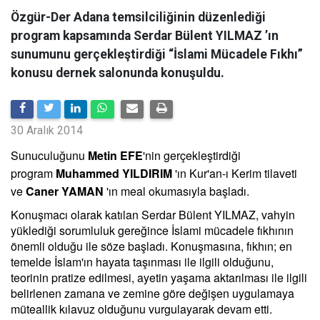
Özgür-Der Adana temsilciliğinin düzenlediği
program kapsamında Serdar Bülent YILMAZ ’ın
sunumunu gerçekleştirdiği “İslami Mücadele Fıkhı”
konusu dernek salonunda konuşuldu.
30 Aralık 2014
Sunuculuğunu
Metin EFE
'nin gerçekleştirdiği
program
Muhammed YILDIRIM
'ın Kur'an-ı Kerim tilaveti
ve
Caner YAMAN
'ın meal okumasıyla başladı.
Konuşmacı olarak katılan Serdar Bülent YILMAZ, vahyin
yüklediği sorumluluk gereğince İslami mücadele fıkhının
önemli olduğu ile söze başladı. Konuşmasına, fıkhın; en
temelde İslam'ın hayata taşınması ile ilgili olduğunu,
teorinin pratize edilmesi, ayetin yaşama aktarılması ile ilgili
belirlenen zamana ve zemine göre değişen uygulamaya
müteallik kılavuz olduğunu vurgulayarak devam etti.