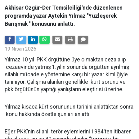
Akhisar Özgür-Der Temsilciliği'nde düzenlenen
programda yazar Aytekin Yılmaz ''Yüzleşerek
Barışmak '' konusunu anlattı.
19 Nisan 2026
Yılmaz 10 yıl PKK örgütüne üye olmaktan ceza alıp
cezaevinde yatmış 1.yılın sonunda örgütten ayrılmış
silahlı mücadele yöntemine karşı bir yazar kimliğiyle
tanınıyor. Çalışma alanları genellikle kürt sorunu ve
pkk örgütünün yaptığı yanlışların eleştirisi üzerine.
Yılmaz kısaca kürt sorununun tarihini anlattıktan sonra
konu hakkında özetle şunları anlattı:
Eğer PKK’nin silahlı terör eylemlerini 1984’ten itibaren
ele alırsak, şu an 40 yaşında olanlar “terörsüz bir