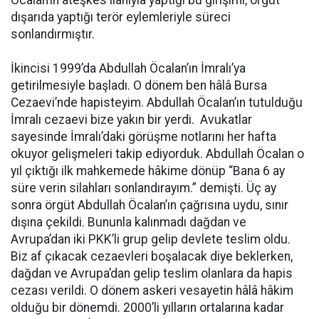
dışarıda yaptığı terör eylemleriyle süreci
sonlandırmıştır.
İkincisi 1999’da Abdullah Öcalan’ın İmralı’ya
getirilmesiyle başladı. O dönem ben hâlâ Bursa
Cezaevi’nde hapisteyim. Abdullah Öcalan’ın tutulduğu
İmralı cezaevi bize yakın bir yerdi. Avukatlar
sayesinde İmralı’daki görüşme notlarını her hafta
okuyor gelişmeleri takip ediyorduk. Abdullah Öcalan o
yıl çıktığı ilk mahkemede hâkime dönüp “Bana 6 ay
süre verin silahları sonlandırayım.” demişti. Üç ay
sonra örgüt Abdullah Öcalan’ın çağrısına uydu, sınır
dışına çekildi. Bununla kalınmadı dağdan ve
Avrupa’dan iki PKK’li grup gelip devlete teslim oldu.
Biz af çıkacak cezaevleri boşalacak diye beklerken,
dağdan ve Avrupa’dan gelip teslim olanlara da hapis
cezası verildi. O dönem askeri vesayetin hâlâ hâkim
olduğu bir dönemdi. 2000’li yılların ortalarına kadar