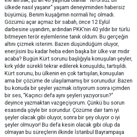
ülkede nasıl yaşanır” yaşam deneyiminden habersiz
büyümüş. Benim kuşağımın normali hiç olmadı.
Gözümü açar açmaz bir sabah, önce 12 Eylül
darbesine uyandım, ardından PKK’nin 40 yıldır bir türlü
bitmeyen terör eylemlerine tanık oldum. Bu gerçeğin
altını çizmek isterim. Bazen düşündüğüm oluyor,
enerjisini bu kadar heba eden başka bir ülke var mıdır
acaba? Bugün Kürt sorunu başlığıyla konuşulan şeyler,
kırk yıldır sürekli tekrar edilerek konuşuldu, tartışıldı.
Kürt sorunu, bu ülkenin en çok tartışılan, konuşulan
ama bir çözüme de ulaşılamamış bir sorunudur. Bazen
bu konuda bir şeyler yazmak istiyorum sonra içimden
bir ses, “Kaçıncı defa aynı şeyleri yazıyorsun?”
deyince yazmaktan vazgeçiyorum. Çünkü bu sorun
esasında şöyle bir sorundur. Çözüme dair tam iyi
şeyler olacak gibi oluyor, sonra bir şey oluyor o iyi
şeyler olmuyor! Bu defa kesin olacak gibi olup da
olmayan bu süreçlerin ilkinde İstanbul Bayrampaşa