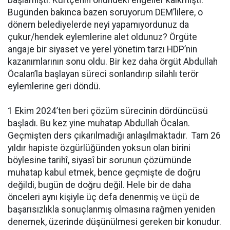
Bugünden bakınca bazen soruyorum DEM’lilere, o
dönem belediyelerde neyi yapamıyordunuz da
çukur/hendek eylemlerine alet oldunuz? Örgüte
angaje bir siyaset ve yerel yönetim tarzı HDP’nin
kazanımlarının sonu oldu. Bir kez daha örgüt Abdullah
Öcalan’la başlayan süreci sonlandırıp silahlı terör
eylemlerine geri döndü.
1 Ekim 2024’ten beri çözüm sürecinin dördüncüsü
başladı. Bu kez yine muhatap Abdullah Öcalan.
Geçmişten ders çıkarılmadığı anlaşılmaktadır. Tam 26
yıldır hapiste özgürlüğünden yoksun olan birini
böylesine tarihî, siyasî bir sorunun çözümünde
muhatap kabul etmek, bence geçmişte de doğru
değildi, bugün de doğru değil. Hele bir de daha
önceleri aynı kişiyle üç defa denenmiş ve üçü de
başarısızlıkla sonuçlanmış olmasına rağmen yeniden
denemek, üzerinde düşünülmesi gereken bir konudur.