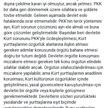
dışına çekilme kararı iyi olmuştur, ancak yetmez. PKK
bir daha geri dönmemek üzere silahlara ve şiddete
tövbe etmelidir. Gelinen aşamada devlet eski
hatalarında ısrar etmemelidir. PKK’nin terör yöntemini
ayrı, Kürt sorunun çözümünü ayrı ele almalı ve buna
göre çözümler geliştirmelidir. Başından beri devletin
Kürt sorununu PKK’yle özdeşleştirmesi, Kürt
yurttaşlarının özgürlük alanlarına ilişkin atması
gereken adımlar konusunda örgütü bahane etmesi
doğru bir tutum değildi. Devletin örgütle konuşması
müzakere etmesi gereken tek konu örgütün elindeki
silahlar olabilir ancak. Örgütün silahsızlandırılması için
müzakere yapılabilir, ama Kürt yurttaşlarının anadilinin
korunması, Kürt kültürünün özgürlükler içinde
geliştirilmesi, yasal güvencelere kavuşturulması için
devletin bir örgütle veya kişilerle görüşmesi
gerekmemektedir. Devletlerin sözleri yürürlükteki
yasalarıdır ve yurttaşlarına eşit biçimde
uygulayacakları demokrasileridir. Bunu yurttaşları