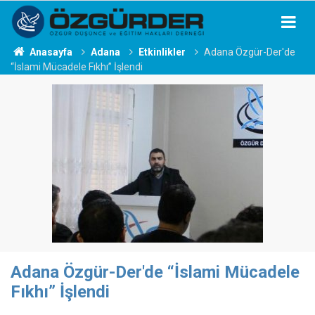
Anasayfa
Adana
Etkinlikler
Adana Özgür-Der'de
“İslami Mücadele Fıkhı” İşlendi
Adana Özgür-Der'de “İslami Mücadele
Fıkhı” İşlendi