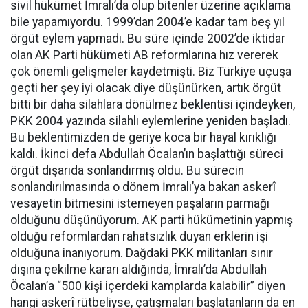
sivil hükümet İmralı’da olup bitenler üzerine açıklama
bile yapamıyordu. 1999’dan 2004’e kadar tam beş yıl
örgüt eylem yapmadı. Bu süre içinde 2002’de iktidar
olan AK Parti hükümeti AB reformlarına hız vererek
çok önemli gelişmeler kaydetmişti. Biz Türkiye uçuşa
geçti her şey iyi olacak diye düşünürken, artık örgüt
bitti bir daha silahlara dönülmez beklentisi içindeyken,
PKK 2004 yazında silahlı eylemlerine yeniden başladı.
Bu beklentimizden de geriye koca bir hayal kırıklığı
kaldı. İkinci defa Abdullah Öcalan’ın başlattığı süreci
örgüt dışarıda sonlandırmış oldu. Bu sürecin
sonlandırılmasında o dönem İmralı’ya bakan askerî
vesayetin bitmesini istemeyen paşaların parmağı
olduğunu düşünüyorum. AK parti hükümetinin yapmış
olduğu reformlardan rahatsızlık duyan erklerin işi
olduğuna inanıyorum. Dağdaki PKK militanları sınır
dışına çekilme kararı aldığında, İmralı’da Abdullah
Öcalan’a “500 kişi içerdeki kamplarda kalabilir” diyen
hangi askerî rütbeliyse, çatışmaları başlatanların da en