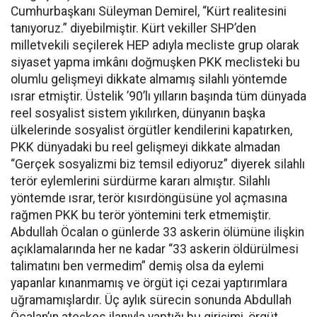
Cumhurbaşkanı Süleyman Demirel, “Kürt realitesini
tanıyoruz.” diyebilmiştir. Kürt vekiller SHP’den
milletvekili seçilerek HEP adıyla mecliste grup olarak
siyaset yapma imkânı doğmuşken PKK meclisteki bu
olumlu gelişmeyi dikkate almamış silahlı yöntemde
ısrar etmiştir. Üstelik ’90’lı yılların başında tüm dünyada
reel sosyalist sistem yıkılırken, dünyanın başka
ülkelerinde sosyalist örgütler kendilerini kapatırken,
PKK dünyadaki bu reel gelişmeyi dikkate almadan
“Gerçek sosyalizmi biz temsil ediyoruz” diyerek silahlı
terör eylemlerini sürdürme kararı almıştır. Silahlı
yöntemde ısrar, terör kısırdöngüsüne yol açmasına
rağmen PKK bu terör yöntemini terk etmemiştir.
Abdullah Öcalan o günlerde 33 askerin ölümüne ilişkin
açıklamalarında her ne kadar “33 askerin öldürülmesi
talimatını ben vermedim” demiş olsa da eylemi
yapanlar kınanmamış ve örgüt içi cezai yaptırımlara
uğramamışlardır. Üç aylık sürecin sonunda Abdullah
Öcalan’ın ateşkes ilanıyla yaptığı bu girişimi, örgüt