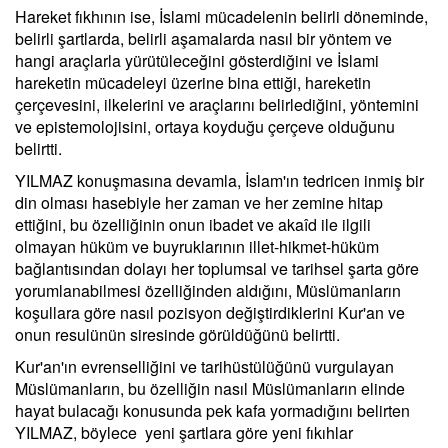
Hareket fıkhının ise, İslami mücadelenin belirli döneminde,
belirli şartlarda, belirli aşamalarda nasıl bir yöntem ve
hangi araçlarla yürütüleceğini gösterdiğini ve İslami
hareketin mücadeleyi üzerine bina ettiği, hareketin
çerçevesini, ilkelerini ve araçlarını belirlediğini, yöntemini
ve epistemolojisini, ortaya koyduğu çerçeve olduğunu
belirtti.
YILMAZ konuşmasına devamla, İslam'ın tedricen inmiş bir
din olması hasebiyle her zaman ve her zemine hitap
ettiğini, bu özelliğinin onun ibadet ve akaîd ile ilgili
olmayan hüküm ve buyruklarının illet-hikmet-hüküm
bağlantısından dolayı her toplumsal ve tarihsel şarta göre
yorumlanabilmesi özelliğinden aldığını, Müslümanların
koşullara göre nasıl pozisyon değiştirdiklerini Kur'an ve
onun resulünün siresinde görüldüğünü belirtti.
Kur'an'ın evrenselliğini ve tarihüstülüğünü vurgulayan
Müslümanların, bu özelliğin nasıl Müslümanların elinde
hayat bulacağı konusunda pek kafa yormadığını belirten
YILMAZ, böylece yeni şartlara göre yeni fıkıhlar