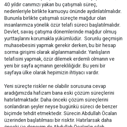
40 yıldır canımızı yakan bu çatışmalı süreç,
nedenleriyle birlikte kamuoyu önünde aydınlatılmalıdır.
Bununla birlikte çatışmalı süreçte mağdur olan
insanlarımıza yönelik özür telafi süreci başlatılmalıdır.
Devlet, savaş çatışma dönemlerinde mağdur olmuş
yurttaşlarını korumakla yükümlüdür. Sorunlu geçmişin
muhasebesini yapmak gerekir derken, bu bir hesap
sorma girişimi olarak algılanmamalıdır. Yanlışların
telafisini yapmak, özür dilemek erdemli olmanın ve
yeni bir sayfa açmanın gerekliliğidir. Bu yeni bir
sayfaya ülke olarak hepimizin ihtiyacı vardır.
Yeni süreçte riskler ne olabilir sorusuna cevap
aradığımızda hafızam bana eski çözüm süreçlerini
hatırlatmaktadır. Daha önceki çözüm süreçlerini
sonlandıran şeyler neyse bugünkü süreci de benzer
biçimde tehdit etmektedir. Sürecin Abdullah Öcalan
üzerinden başlatılması bir risktir. Hatırlarsak daha
önceki üç deneyim de Abdullah Öcalan’ın silah