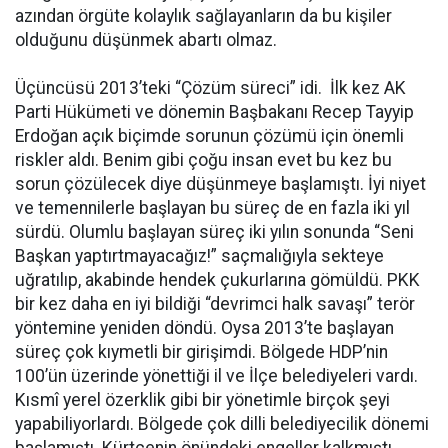
azından örgüte kolaylık sağlayanların da bu kişiler
olduğunu düşünmek abartı olmaz.
Üçüncüsü 2013’teki “Çözüm süreci” idi. İlk kez AK
Parti Hükümeti ve dönemin Başbakanı Recep Tayyip
Erdoğan açık biçimde sorunun çözümü için önemli
riskler aldı. Benim gibi çoğu insan evet bu kez bu
sorun çözülecek diye düşünmeye başlamıştı. İyi niyet
ve temennilerle başlayan bu süreç de en fazla iki yıl
sürdü. Olumlu başlayan süreç iki yılın sonunda “Seni
Başkan yaptırtmayacağız!” saçmalığıyla sekteye
uğratılıp, akabinde hendek çukurlarına gömüldü. PKK
bir kez daha en iyi bildiği “devrimci halk savaşı” terör
yöntemine yeniden döndü. Oysa 2013’te başlayan
süreç çok kıymetli bir girişimdi. Bölgede HDP’nin
100’ün üzerinde yönettiği il ve İlçe belediyeleri vardı.
Kısmî yerel özerklik gibi bir yönetimle birçok şeyi
yapabiliyorlardı. Bölgede çok dilli belediyecilik dönemi
başlamıştı. Kürtçenin önündeki engeller kalkmıştı.