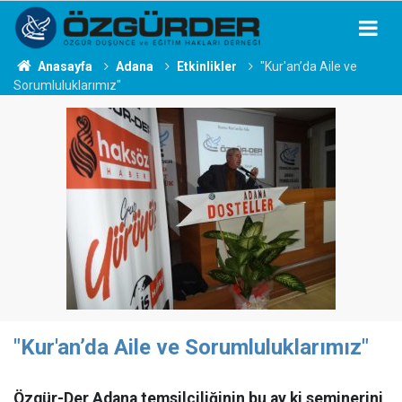
Anasayfa
Adana
Etkinlikler
"Kur'an’da Aile ve
Sorumluluklarımız"
"Kur'an’da Aile ve Sorumluluklarımız"
Özgür-Der Adana temsilciliğinin bu ay ki seminerini