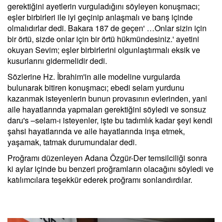
gerektiğini ayetlerin vurguladığını söyleyen konuşmacı;
eşler birbirleri ile iyi geçinip anlaşmalı ve barış içinde
olmalıdırlar dedi. Bakara 187 de geçen' …Onlar sizin için
bir örtü, sizde onlar için bir örtü hükmündesiniz.' ayetini
okuyan Sevim; eşler birbirlerini olgunlaştırmalı eksik ve
kusurlarını gidermelidir dedi.
Sözlerine Hz. İbrahim'in aile modeline vurgularda
bulunarak bitiren konuşmacı; ebedi selam yurdunu
kazanmak isteyenlerin bunun provasının evlerinden, yani
aile hayatlarında yapmaları gerektiğini söyledi ve sonsuz
daru's –selam-ı isteyenler, işte bu tadımlık kadar şeyi kendi
şahsi hayatlarında ve aile hayatlarında inşa etmek,
yaşamak, tatmak durumundalar dedi.
Proğramı düzenleyen Adana Özgür-Der temsilciliği sonra
ki aylar içinde bu benzeri proğramların olacağını söyledi ve
katılımcılara teşekkür ederek proğramı sonlandırdılar.