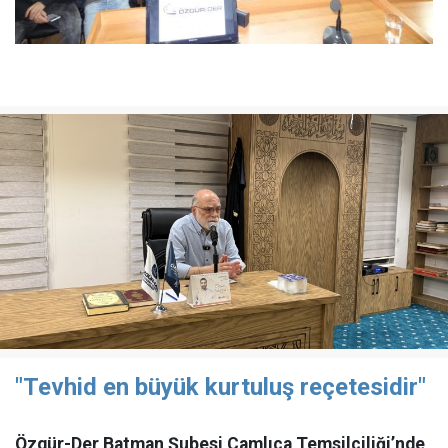
"Tevhid en büyük kurtuluş reçetesidir"
Özgür-Der Batman Şubesi Çamlıca Temsilciliği’nde