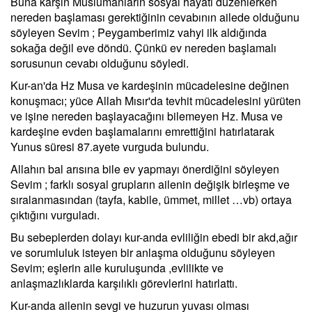
Buna karşın Müslümanların sosyal hayatı düzenlerken
nereden başlaması gerektiğinin cevabının ailede olduğunu
söyleyen Sevim ; Peygamberimiz vahyi ilk aldığında
sokağa değil eve döndü. Çünkü ev nereden başlamalı
sorusunun cevabı olduğunu söyledi.
Kur-an'da Hz Musa ve kardeşinin mücadelesine değinen
konuşmacı; yüce Allah Mısır'da tevhit mücadelesini yürüten
ve işine nereden başlayacağını bilemeyen Hz. Musa ve
kardeşine evden başlamalarını emrettiğini hatırlatarak
Yunus süresi 87.ayete vurguda bulundu.
Allahın bal arısına bile ev yapmayı önerdiğini söyleyen
Sevim ; farklı sosyal grupların ailenin değişik birleşme ve
sıralanmasından (tayfa, kabile, ümmet, millet …vb) ortaya
çıktığını vurguladı.
Bu sebeplerden dolayı kur-anda evliliğin ebedi bir akd,ağır
ve sorumluluk isteyen bir anlaşma olduğunu söyleyen
Sevim; eşlerin aile kuruluşunda ,evlilikte ve
anlaşmazlıklarda karşılıklı görevlerini hatırlattı.
Kur-anda ailenin sevgi ve huzurun yuvası olması