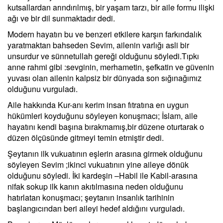
kutsallardan arındırılmış, bir yaşam tarzı, bir aile formu ilişki
ağı ve bir dil sunmaktadır dedi.
Modern hayatın bu ve benzeri etkilere karşın farkındalık
yaratmaktan bahseden Sevim, ailenin varlığı asli bir
unsurdur ve sünnetullah gereği olduğunu söyledi.Tıpkı
anne rahmi gibi :sevginin, merhametin, şefkatin ve güvenin
yuvası olan ailenin kalpsiz bir dünyada son sığınağımız
olduğunu vurguladı.
Aile hakkında Kur-anı kerim insan fıtratına en uygun
hükümleri koyduğunu söyleyen konuşmacı; İslam, aile
hayatını kendi başına bırakmamış,bir düzene oturtarak o
düzen ölçüsünde gitmeyi temin etmiştir dedi.
Şeytanın ilk vukuatının eşlerin arasına girmek olduğunu
söyleyen Sevim ;ikinci vukuatının yine aileye dönük
olduğunu söyledi. İki kardeşin –Habil ile Kabil-arasına
nifak sokup ilk kanın akıtılmasına neden olduğunu
hatırlatan konuşmacı; şeytanın insanlık tarihinin
başlangıcından beri aileyi hedef aldığını vurguladı.