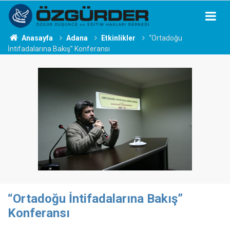
Anasayfa
Adana
Etkinlikler
“Ortadoğu
İntifadalarına Bakış” Konferansı
“Ortadoğu İntifadalarına Bakış”
Konferansı