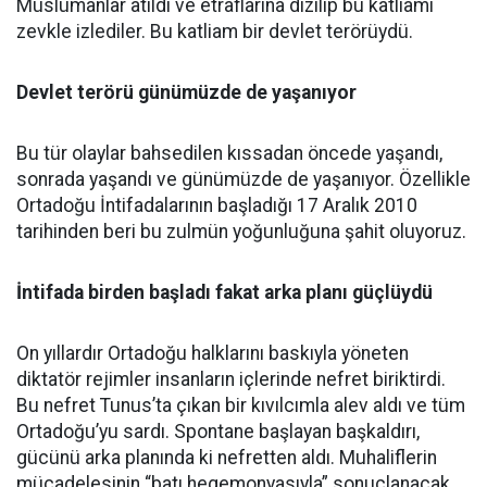
Müslümanlar atıldı ve etraflarına dizilip bu katliamı
zevkle izlediler. Bu katliam bir devlet terörüydü.
Devlet terörü günümüzde de yaşanıyor
Bu tür olaylar bahsedilen kıssadan öncede yaşandı,
sonrada yaşandı ve günümüzde de yaşanıyor. Özellikle
Ortadoğu İntifadalarının başladığı 17 Aralık 2010
tarihinden beri bu zulmün yoğunluğuna şahit oluyoruz.
İntifada birden başladı fakat arka planı güçlüydü
On yıllardır Ortadoğu halklarını baskıyla yöneten
diktatör rejimler insanların içlerinde nefret biriktirdi.
Bu nefret Tunus’ta çıkan bir kıvılcımla alev aldı ve tüm
Ortadoğu’yu sardı. Spontane başlayan başkaldırı,
gücünü arka planında ki nefretten aldı. Muhaliflerin
mücadelesinin “batı hegemonyasıyla” sonuçlanacak