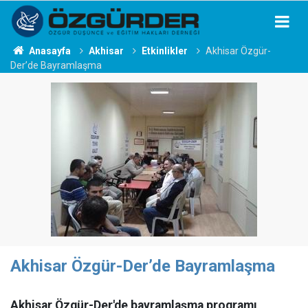
Anasayfa
Akhisar
Etkinlikler
Akhisar Özgür-
Der’de Bayramlaşma
Akhisar Özgür-Der’de Bayramlaşma
Akhisar Özgür-Der'de bayramlaşma programı