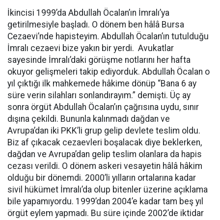
İkincisi 1999’da Abdullah Öcalan’ın İmralı’ya
getirilmesiyle başladı. O dönem ben hâlâ Bursa
Cezaevi’nde hapisteyim. Abdullah Öcalan’ın tutulduğu
İmralı cezaevi bize yakın bir yerdi. Avukatlar
sayesinde İmralı’daki görüşme notlarını her hafta
okuyor gelişmeleri takip ediyorduk. Abdullah Öcalan o
yıl çıktığı ilk mahkemede hâkime dönüp “Bana 6 ay
süre verin silahları sonlandırayım.” demişti. Üç ay
sonra örgüt Abdullah Öcalan’ın çağrısına uydu, sınır
dışına çekildi. Bununla kalınmadı dağdan ve
Avrupa’dan iki PKK’li grup gelip devlete teslim oldu.
Biz af çıkacak cezaevleri boşalacak diye beklerken,
dağdan ve Avrupa’dan gelip teslim olanlara da hapis
cezası verildi. O dönem askeri vesayetin hâlâ hâkim
olduğu bir dönemdi. 2000’li yılların ortalarına kadar
sivil hükümet İmralı’da olup bitenler üzerine açıklama
bile yapamıyordu. 1999’dan 2004’e kadar tam beş yıl
örgüt eylem yapmadı. Bu süre içinde 2002’de iktidar