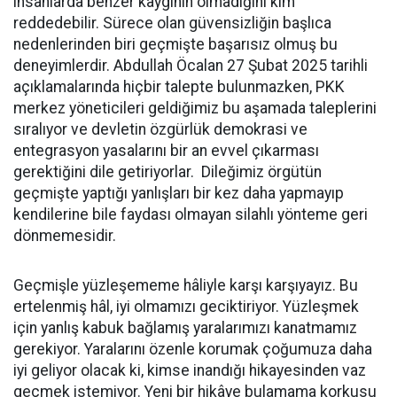
insanlarda benzer kaygının olmadığını kim
reddedebilir. Sürece olan güvensizliğin başlıca
nedenlerinden biri geçmişte başarısız olmuş bu
deneyimlerdir. Abdullah Öcalan 27 Şubat 2025 tarihli
açıklamalarında hiçbir talepte bulunmazken, PKK
merkez yöneticileri geldiğimiz bu aşamada taleplerini
sıralıyor ve devletin özgürlük demokrasi ve
entegrasyon yasalarını bir an evvel çıkarması
gerektiğini dile getiriyorlar. Dileğimiz örgütün
geçmişte yaptığı yanlışları bir kez daha yapmayıp
kendilerine bile faydası olmayan silahlı yönteme geri
dönmemesidir.
Geçmişle yüzleşememe hâliyle karşı karşıyayız. Bu
ertelenmiş hâl, iyi olmamızı geciktiriyor. Yüzleşmek
için yanlış kabuk bağlamış yaralarımızı kanatmamız
gerekiyor. Yaralarını özenle korumak çoğumuza daha
iyi geliyor olacak ki, kimse inandığı hikayesinden vaz
geçmek istemiyor. Yeni bir hikâye bulamama korkusu