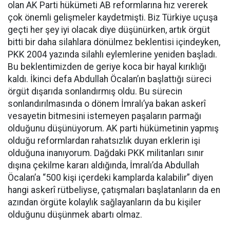
olan AK Parti hükümeti AB reformlarına hız vererek
çok önemli gelişmeler kaydetmişti. Biz Türkiye uçuşa
geçti her şey iyi olacak diye düşünürken, artık örgüt
bitti bir daha silahlara dönülmez beklentisi içindeyken,
PKK 2004 yazında silahlı eylemlerine yeniden başladı.
Bu beklentimizden de geriye koca bir hayal kırıklığı
kaldı. İkinci defa Abdullah Öcalan’ın başlattığı süreci
örgüt dışarıda sonlandırmış oldu. Bu sürecin
sonlandırılmasında o dönem İmralı’ya bakan askerî
vesayetin bitmesini istemeyen paşaların parmağı
olduğunu düşünüyorum. AK parti hükümetinin yapmış
olduğu reformlardan rahatsızlık duyan erklerin işi
olduğuna inanıyorum. Dağdaki PKK militanları sınır
dışına çekilme kararı aldığında, İmralı’da Abdullah
Öcalan’a “500 kişi içerdeki kamplarda kalabilir” diyen
hangi askerî rütbeliyse, çatışmaları başlatanların da en
azından örgüte kolaylık sağlayanların da bu kişiler
olduğunu düşünmek abartı olmaz.