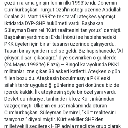
çözüm arama girişimlerinin ilki 1993’te idi. Dönemin
Cumhurbaşkanı Turgut Özal’ın isteği üzerine Abdullah
Öcalan 21 Mart 1993’te tek taraflı ateşkes yapmıştı.
İktidarda DYP-SHP hükümeti vardı. Başbakan
Süleyman Demirel “Kürt realitesini tanıyoruz” demişti.
Başbakan yardımcısı Erdal İnönü ise hapishanedeki
PKK üyeleri için bir af tasarısı üzerinde çalışıyordu.
Tasarı bir ay içinde meclise geldi. Biz hapishanede, “Af
çıkıyor, dışarı çıkacağız.” diye sevinirken o günlerde
(24 Mayıs 1993’te) Elazığ – Bingöl karayolunda PKK’li
militanlar izne çıkan 33 askeri katletti. Ateşkes o gün
fiilen bozuldu. Ateşkesin bozulmasıyla PKK eski
silahlı terör uyguladığı günlerine geri dönünce biz de
içerde kaldık. İlk ateşkesin şöyle bir özel yanı vardı.
Devlet cumhuriyet tarihinde ilk kez Kürt inkârından
vazgeçmişti. Ülkenin en üst makamında oturan
Cumhurbaşkanı Süleyman Demirel, “Kürt realitesini
tanıyoruz.” diyebilmiştir. Kürt vekiller SHP’den
milletvekili seçilerek HEP adıyla mecliste grup olarak