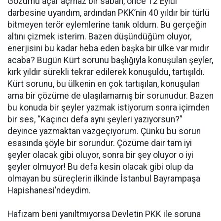
Gözümü açar açmaz bir sabah, önce 12 Eylül
darbesine uyandım, ardından PKK’nin 40 yıldır bir türlü
bitmeyen terör eylemlerine tanık oldum. Bu gerçeğin
altını çizmek isterim. Bazen düşündüğüm oluyor,
enerjisini bu kadar heba eden başka bir ülke var mıdır
acaba? Bugün Kürt sorunu başlığıyla konuşulan şeyler,
kırk yıldır sürekli tekrar edilerek konuşuldu, tartışıldı.
Kürt sorunu, bu ülkenin en çok tartışılan, konuşulan
ama bir çözüme de ulaşılamamış bir sorunudur. Bazen
bu konuda bir şeyler yazmak istiyorum sonra içimden
bir ses, “Kaçıncı defa aynı şeyleri yazıyorsun?”
deyince yazmaktan vazgeçiyorum. Çünkü bu sorun
esasında şöyle bir sorundur. Çözüme dair tam iyi
şeyler olacak gibi oluyor, sonra bir şey oluyor o iyi
şeyler olmuyor! Bu defa kesin olacak gibi olup da
olmayan bu süreçlerin ilkinde İstanbul Bayrampaşa
Hapishanesi’ndeydim.
Hafızam beni yanıltmıyorsa Devletin PKK ile soruna