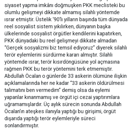
siyaset yapma imkânı doğmuşken PKK meclisteki bu
olumlu gelişmeyi dikkate almamış silahlı yöntemde
ısrar etmiştir. Üstelik ’90’lı yılların başında tüm dünyada
reel sosyalist sistem yıkılırken, dünyanın başka
ülkelerinde sosyalist örgütler kendilerini kapatırken,
PKK dünyadaki bu reel gelişmeyi dikkate almadan
“Gerçek sosyalizmi biz temsil ediyoruz” diyerek silahlı
terör eylemlerini sürdürme kararı almıştır. Silahlı
yöntemde ısrar, terör kısırdöngüsüne yol açmasına
rağmen PKK bu terör yöntemini terk etmemiştir.
Abdullah Öcalan o günlerde 33 askerin ölümüne ilişkin
açıklamalarında her ne kadar “33 askerin öldürülmesi
talimatını ben vermedim” demiş olsa da eylemi
yapanlar kınanmamış ve örgüt içi cezai yaptırımlara
uğramamışlardır. Üç aylık sürecin sonunda Abdullah
Öcalan’ın ateşkes ilanıyla yaptığı bu girişimi, örgüt
dışarıda yaptığı terör eylemleriyle süreci
sonlandırmıştır.