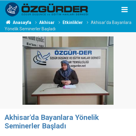
Anasayfa
Akhisar
Etkinlikler
Akhisar'da Bayanlara
Yönelik Seminerler Başladı
Akhisar'da Bayanlara Yönelik
Seminerler Başladı