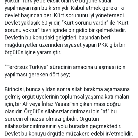
yoktur. Türkiye’de eksik olan ve bugüne kadar
yapılmayan işin bu kısmıydı. Kabul etmek gerekir ki
devlet başından beri Kürt sorununu iyi yönetemedi.
Devlet yaklaşık 50 yıldır, “Kürt sorunu vardır” ile “Kürt
sorunu yoktur” tavrı içinde bir gidip bir gelmektedir.
Devletin bu konudaki gelgitleri, başından beri
mağduriyetler üzerinden siyaset yapan PKK gibi bir
örgütün işine yaramıştır.
“Terörsüz Türkiye” sürecinin amacına ulaşması için
yapılması gereken dört şey;
Birincisi, bunca yıldan sonra silah bırakma aşamasına
gelmiş örgüt üyelerinin toplumsal yaşama katılmaları
için, bir Af veya İnfaz Yasası’nın çıkarılması doğru
olanıdır. Örgütün silahsızlandırılması için “af” bu
sürecin olmazsa olmazı gibidir. Örgütün
silahsızlandırılmasının yolu buradan geçmektedir.
Devlet bu konuyu örgütle müzakere edebilir/etmelidir.