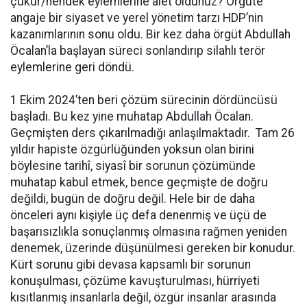
çukur/hendek eylemlerine alet oldunuz? Örgüte
angaje bir siyaset ve yerel yönetim tarzı HDP’nin
kazanımlarının sonu oldu. Bir kez daha örgüt Abdullah
Öcalan’la başlayan süreci sonlandırıp silahlı terör
eylemlerine geri döndü.
1 Ekim 2024’ten beri çözüm sürecinin dördüncüsü
başladı. Bu kez yine muhatap Abdullah Öcalan.
Geçmişten ders çıkarılmadığı anlaşılmaktadır. Tam 26
yıldır hapiste özgürlüğünden yoksun olan birini
böylesine tarihî, siyasî bir sorunun çözümünde
muhatap kabul etmek, bence geçmişte de doğru
değildi, bugün de doğru değil. Hele bir de daha
önceleri aynı kişiyle üç defa denenmiş ve üçü de
başarısızlıkla sonuçlanmış olmasına rağmen yeniden
denemek, üzerinde düşünülmesi gereken bir konudur.
Kürt sorunu gibi devasa kapsamlı bir sorunun
konuşulması, çözüme kavuşturulması, hürriyeti
kısıtlanmış insanlarla değil, özgür insanlar arasında