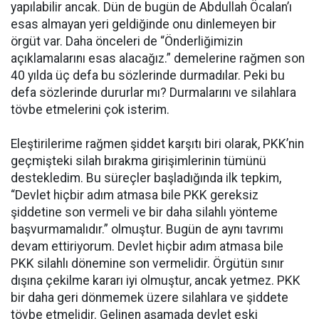
yapılabilir ancak. Dün de bugün de Abdullah Öcalan’ı
esas almayan yeri geldiğinde onu dinlemeyen bir
örgüt var. Daha önceleri de “Önderliğimizin
açıklamalarını esas alacağız.” demelerine rağmen son
40 yılda üç defa bu sözlerinde durmadılar. Peki bu
defa sözlerinde dururlar mı? Durmalarını ve silahlara
tövbe etmelerini çok isterim.
Eleştirilerime rağmen şiddet karşıtı biri olarak, PKK’nin
geçmişteki silah bırakma girişimlerinin tümünü
destekledim. Bu süreçler başladığında ilk tepkim,
“Devlet hiçbir adım atmasa bile PKK gereksiz
şiddetine son vermeli ve bir daha silahlı yönteme
başvurmamalıdır.” olmuştur. Bugün de aynı tavrımı
devam ettiriyorum. Devlet hiçbir adım atmasa bile
PKK silahlı dönemine son vermelidir. Örgütün sınır
dışına çekilme kararı iyi olmuştur, ancak yetmez. PKK
bir daha geri dönmemek üzere silahlara ve şiddete
tövbe etmelidir. Gelinen aşamada devlet eski