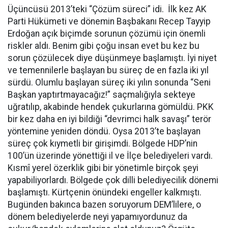
Üçüncüsü 2013’teki “Çözüm süreci” idi. İlk kez AK
Parti Hükümeti ve dönemin Başbakanı Recep Tayyip
Erdoğan açık biçimde sorunun çözümü için önemli
riskler aldı. Benim gibi çoğu insan evet bu kez bu
sorun çözülecek diye düşünmeye başlamıştı. İyi niyet
ve temennilerle başlayan bu süreç de en fazla iki yıl
sürdü. Olumlu başlayan süreç iki yılın sonunda “Seni
Başkan yaptırtmayacağız!” saçmalığıyla sekteye
uğratılıp, akabinde hendek çukurlarına gömüldü. PKK
bir kez daha en iyi bildiği “devrimci halk savaşı” terör
yöntemine yeniden döndü. Oysa 2013’te başlayan
süreç çok kıymetli bir girişimdi. Bölgede HDP’nin
100’ün üzerinde yönettiği il ve İlçe belediyeleri vardı.
Kısmî yerel özerklik gibi bir yönetimle birçok şeyi
yapabiliyorlardı. Bölgede çok dilli belediyecilik dönemi
başlamıştı. Kürtçenin önündeki engeller kalkmıştı.
Bugünden bakınca bazen soruyorum DEM’lilere, o
dönem belediyelerde neyi yapamıyordunuz da