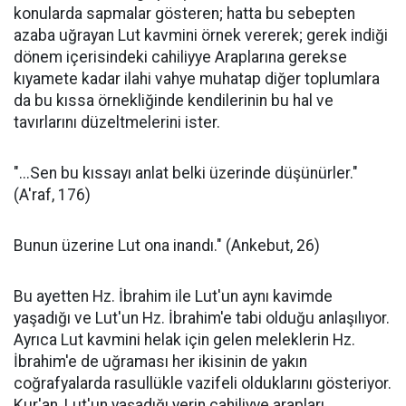
konularda sapmalar gösteren; hatta bu sebepten
azaba uğrayan Lut kavmini örnek vererek; gerek indiği
dönem içerisindeki cahiliyye Araplarına gerekse
kıyamete kadar ilahi vahye muhatap diğer toplumlara
da bu kıssa örnekliğinde kendilerinin bu hal ve
tavırlarını düzeltmelerini ister.
"...Sen bu kıssayı anlat belki üzerinde düşünürler."
(A'raf, 176)
Bunun üzerine Lut ona inandı." (Ankebut, 26)
Bu ayetten Hz. İbrahim ile Lut'un aynı kavimde
yaşadığı ve Lut'un Hz. İbrahim'e tabi olduğu anlaşılıyor.
Ayrıca Lut kavmini helak için gelen meleklerin Hz.
İbrahim'e de uğraması her ikisinin de yakın
coğrafyalarda rasullükle vazifeli olduklarını gösteriyor.
Kur'an, Lut'un yaşadığı yerin cahiliyye arapları