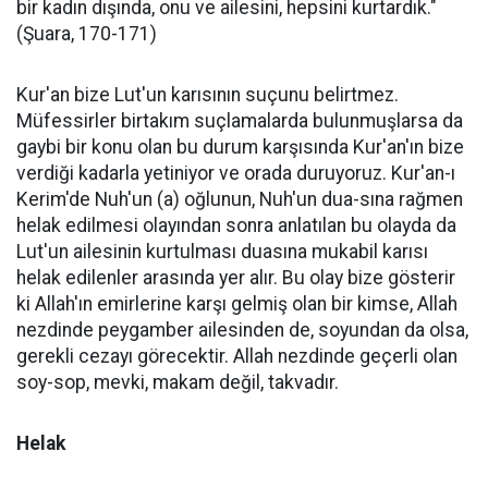
bir kadın dışında, onu ve ailesini, hepsini kurtardık."
(Şuara, 170-171)
Kur'an bize Lut'un karısının suçunu belirtmez.
Müfessirler birtakım suçlamalarda bulunmuşlarsa da
gaybi bir konu olan bu durum karşısında Kur'an'ın bize
verdiği kadarla yetiniyor ve orada duruyoruz. Kur'an-ı
Kerim'de Nuh'un (a) oğlunun, Nuh'un dua-sına rağmen
helak edilmesi olayından sonra anlatılan bu olayda da
Lut'un ailesinin kurtulması duasına mukabil karısı
helak edilenler arasında yer alır. Bu olay bize gösterir
ki Allah'ın emirlerine karşı gelmiş olan bir kimse, Allah
nezdinde peygamber ailesinden de, soyundan da olsa,
gerekli cezayı görecektir. Allah nezdinde geçerli olan
soy-sop, mevki, makam değil, takvadır.
Helak