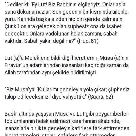
"Dediler ki: 'Ey Lut! Biz Rabbinin elçileriyiz. Onlar asla
sana dokunamazlar. Sen gecenin bir kısmında ailenle
yürü. Karında başka sizden hiç biri geride kalmasın.
Çünkü onlara gelecek olan şüphesiz ona da isabet
edecektir. Onlara vadolunan helak zamanı, sabah
vaktidir. Sabah yakın değil mi?" (Hud, 81)
Lut (a)'a Meleklerin bildirdiği hicret emri, Musa (a)'nın
Firavun'un adamlarından inananları kaçırdığı zaman da
Allah tarafından aynı şekilde bildirilmişti.
"Biz Musa'ya: 'Kullarımı geceleyin yola çıkar; şüphesiz
takip edileceksiniz.' diye vahyettik." (Şuara, 52)
Baskı altında yaşayan Musa ve Lut gibi peygamberler
toplumlarının helak edilmesi kararlarının akabinde,
inananlarla birlikte geceleyin kafirlere fark ettirmeden
hicret etmeleri istenir. Kafirlere fark ettirmeden