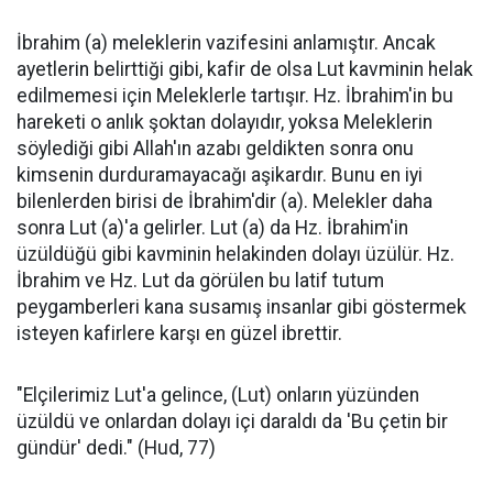
İbrahim (a) meleklerin vazifesini anlamıştır. Ancak
ayetlerin belirttiği gibi, kafir de olsa Lut kavminin helak
edilmemesi için Meleklerle tartışır. Hz. İbrahim'in bu
hareketi o anlık şoktan dolayıdır, yoksa Meleklerin
söylediği gibi Allah'ın azabı geldikten sonra onu
kimsenin durduramayacağı aşikardır. Bunu en iyi
bilenlerden birisi de İbrahim'dir (a). Melekler daha
sonra Lut (a)'a gelirler. Lut (a) da Hz. İbrahim'in
üzüldüğü gibi kavminin helakinden dolayı üzülür. Hz.
İbrahim ve Hz. Lut da görülen bu latif tutum
peygamberleri kana susamış insanlar gibi göstermek
isteyen kafirlere karşı en güzel ibrettir.
"Elçilerimiz Lut'a gelince, (Lut) onların yüzünden
üzüldü ve onlardan dolayı içi daraldı da 'Bu çetin bir
gündür' dedi." (Hud, 77)