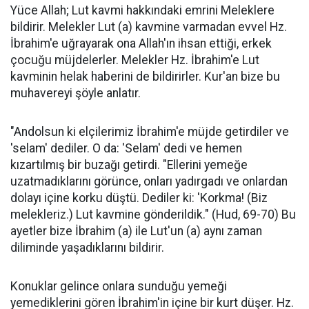
Yüce Allah; Lut kavmi hakkındaki emrini Meleklere
bildirir. Melekler Lut (a) kavmine varmadan evvel Hz.
İbrahim'e uğrayarak ona Allah'ın ihsan ettiği, erkek
çocuğu müjdelerler. Melekler Hz. İbrahim'e Lut
kavminin helak haberini de bildirirler. Kur'an bize bu
muhavereyi şöyle anlatır.
"Andolsun ki elçilerimiz İbrahim'e müjde getirdiler ve
'selam' dediler. O da: 'Selam' dedi ve hemen
kızartılmış bir buzağı getirdi. "Ellerini yemeğe
uzatmadıklarını görünce, onları yadırgadı ve onlardan
dolayı içine korku düştü. Dediler ki: 'Korkma! (Biz
melekleriz.) Lut kavmine gönderildik." (Hud, 69-70) Bu
ayetler bize İbrahim (a) ile Lut'un (a) aynı zaman
diliminde yaşadıklarını bildirir.
Konuklar gelince onlara sunduğu yemeği
yemediklerini gören İbrahim'in içine bir kurt düşer. Hz.