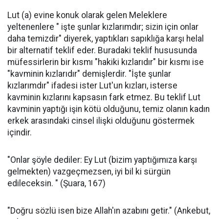
Lut (a) evine konuk olarak gelen Meleklere
yeltenenlere " işte şunlar kızlarımdır; sizin için onlar
daha temizdir" diyerek, yaptıkları sapıklığa karşı helal
bir alternatif teklif eder. Buradaki teklif hususunda
müfessirlerin bir kısmı "hakiki kızlarıdır" bir kısmı ise
"kavminin kızlarıdır" demişlerdir. "İşte şunlar
kızlarımdır" ifadesi ister Lut'un kızları, isterse
kavminin kızlarını kapsasın fark etmez. Bu teklif Lut
kavminin yaptığı işin kötü olduğunu, temiz olanın kadın
erkek arasındaki cinsel ilişki olduğunu göstermek
içindir.
"Onlar şöyle dediler: Ey Lut (bizim yaptığımıza karşı
gelmekten) vazgeçmezsen, iyi bil ki sürgün
edileceksin. " (Şuara, 167)
"Doğru sözlü isen bize Allah'ın azabını getir." (Ankebut,