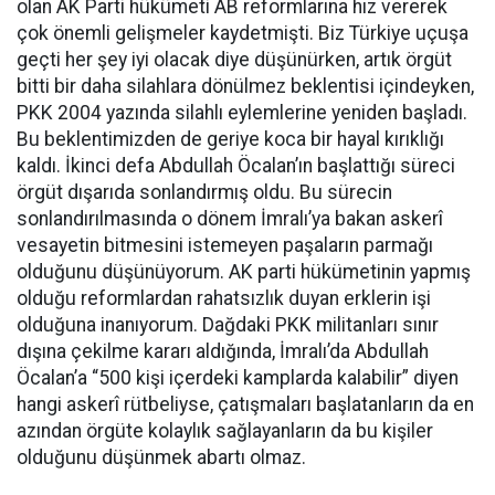
olan AK Parti hükümeti AB reformlarına hız vererek
çok önemli gelişmeler kaydetmişti. Biz Türkiye uçuşa
geçti her şey iyi olacak diye düşünürken, artık örgüt
bitti bir daha silahlara dönülmez beklentisi içindeyken,
PKK 2004 yazında silahlı eylemlerine yeniden başladı.
Bu beklentimizden de geriye koca bir hayal kırıklığı
kaldı. İkinci defa Abdullah Öcalan’ın başlattığı süreci
örgüt dışarıda sonlandırmış oldu. Bu sürecin
sonlandırılmasında o dönem İmralı’ya bakan askerî
vesayetin bitmesini istemeyen paşaların parmağı
olduğunu düşünüyorum. AK parti hükümetinin yapmış
olduğu reformlardan rahatsızlık duyan erklerin işi
olduğuna inanıyorum. Dağdaki PKK militanları sınır
dışına çekilme kararı aldığında, İmralı’da Abdullah
Öcalan’a “500 kişi içerdeki kamplarda kalabilir” diyen
hangi askerî rütbeliyse, çatışmaları başlatanların da en
azından örgüte kolaylık sağlayanların da bu kişiler
olduğunu düşünmek abartı olmaz.