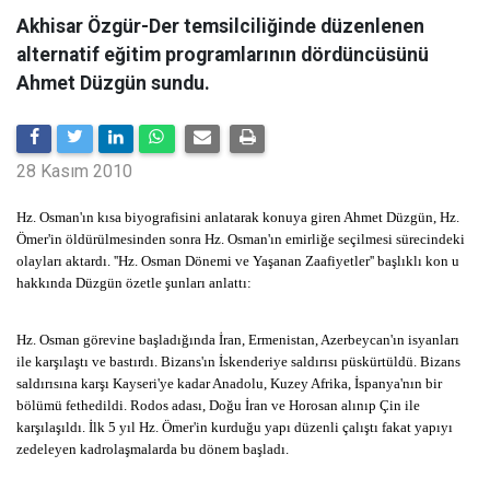
Akhisar Özgür-Der temsilciliğinde düzenlenen
alternatif eğitim programlarının dördüncüsünü
Ahmet Düzgün sundu.
28 Kasım 2010
Hz. Osman'ın kısa biyografisini anlatarak konuya giren Ahmet Düzgün, Hz.
Ömer'in öldürülmesinden sonra Hz. Osman'ın emirliğe seçilmesi sürecindeki
olayları aktardı. ''Hz. Osman Dönemi ve Yaşanan Zaafiyetler'' başlıklı kon u
hakkında Düzgün özetle şunları anlattı:
Hz. Osman görevine başladığında İran, Ermenistan, Azerbeycan'ın isyanları
ile karşılaştı ve bastırdı. Bizans'ın İskenderiye saldırısı püskürtüldü. Bizans
saldırısına karşı Kayseri'ye kadar Anadolu, Kuzey Afrika, İspanya'nın bir
bölümü fethedildi. Rodos adası, Doğu İran ve Horosan alınıp Çin ile
karşılaşıldı. İlk 5 yıl Hz. Ömer'in kurduğu yapı düzenli çalıştı fakat yapıyı
zedeleyen kadrolaşmalarda bu dönem başladı.