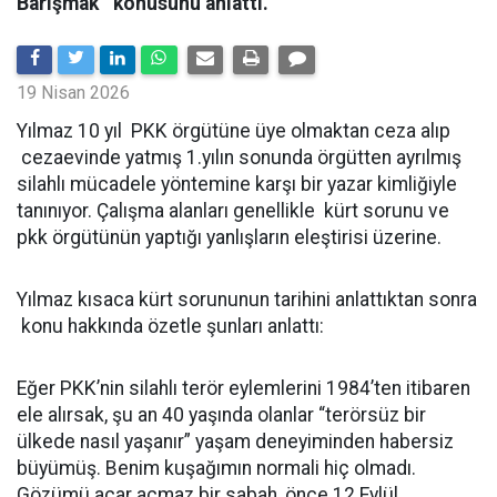
Barışmak '' konusunu anlattı.
19 Nisan 2026
Yılmaz 10 yıl PKK örgütüne üye olmaktan ceza alıp
cezaevinde yatmış 1.yılın sonunda örgütten ayrılmış
silahlı mücadele yöntemine karşı bir yazar kimliğiyle
tanınıyor. Çalışma alanları genellikle kürt sorunu ve
pkk örgütünün yaptığı yanlışların eleştirisi üzerine.
Yılmaz kısaca kürt sorununun tarihini anlattıktan sonra
konu hakkında özetle şunları anlattı:
Eğer PKK’nin silahlı terör eylemlerini 1984’ten itibaren
ele alırsak, şu an 40 yaşında olanlar “terörsüz bir
ülkede nasıl yaşanır” yaşam deneyiminden habersiz
büyümüş. Benim kuşağımın normali hiç olmadı.
Gözümü açar açmaz bir sabah, önce 12 Eylül