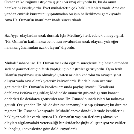
Osman'ın koltuğunu istiyormuş gibi bir imaj oluyordu ki, bu da onun
hareketini kısıtlıyordu. Evet muhalefetin çok haklı talepleri vardı. Ama öte
yandan emirlik kurumunu yıpratmadan bu işin halledilmesi gerekiyordu.
Ama Hz. Osman'ın inanılmaz inadı süreci tıkadı.
Hz. Ayşe olaylardan uzak durmak için Medine'yi terk ederek umreye gitti.
"Hz. Osman'ın katli haksa ben onun sevabından uzak olayım, yok eğer
haramsa günahından uzak olayım" diyordu.
Muhalif sahabe ise Hz. Osman ve ekibi eğitim süreçlerini hiç hesap etmeden
sadece ganimetler için fetih yaptığı için eleştiriler getiriyordu. Oysa fetih
İslam'ın yayılması için olmalıydı, zaten az olan kadrolar ya savaşta şehit
oluyor yada sayı olarak yetersiz kalıyorlardı. Bir de bunun üzerine
ganimetler Hz. Osman'ın kabilesi arasında paylaşılıyordu. Kendisini
defalarca istifaya çağırdılar, Medine'de ümmetin güvendiği tüm kanaat
önderleri ile defalarca görüştüler ama Hz. Osman'ın inadı işleri bu noktaya
getirdi. Öte yandan Hz. Ali de duruma tamamıyla sahip çıkmıyor, bu duruma
rağmen Hz. Osman'ı koruyordu. Muhalifler eve döndüklerinde kendilerini
bekleyen valiler vardı. Ayrıca Hz. Osman'ın yaşının ilerlemiş olması ve
olayları algılamadaki yetersizliği bir iktidar boşluğu oluşturuyor ve valiler
bu boşluğu heveslerine göre dolduruyorlardı.