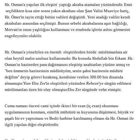
Hz. Osman'a yapılan ilk eleştiri yaptığı akraba atamaları yüzündendir. Emir
seçildikten kısa süre sonra yakın akrabası olan Şam Valisi Muaviye hariç,
Hz. Ömer'in tayin ettiği bütün valileri değiştirdi. Yeni atadığı valiler kendi
akrabaları arasından seçilmişti. Bunun sebebi akrabalarına aşırı bağlılığı,
Mervan'ın onun yaşlılığını kullanması ve etrafında işlerin aslını görmesini
engelleyenler olabilir.
Hz. Osman'a yöneltilen en önemli eleştirilerden biride müslümanlara ait
olan beytül malın usulsuz kullanımıdır. Bu konuda Abdullah bin Erkam .Hz.
Osman'ın hazineden para dağıtmasını eleştirip anahtarları yüzüne atmış ve
"ben ümmetin hazinesinin müdürüyüm, senin şahsi hazinenin müdürü
değilim" deyip görevi bırakmış, kendisine verilen 300.00 bin dinarıda
almamıştır.Yine Ebu Zer'in eleştirileri yüzünden Rebeze'ye sürgün edilmesi
müslümanları üzen bir olay olmuştur.Ebu Zer sürgünde vefat etmiştir.
Cuma namazı öncesi cami içinde ikinci bir ezan (iç ezan) okunması
uygulamasının konması, emirlik mührünü su kuyusuna düşürmesi, büyük ve
şaşalı bir ev yaptırması ve Bedir harbine katılmamış olması da Hz. Osman ile
ilgili yapılan diğer eleştirilerdir.