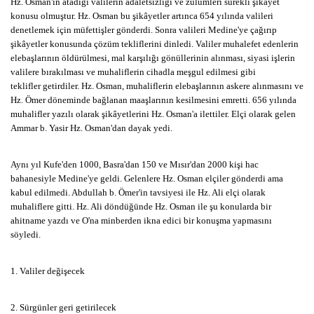
Hz. Osman'ın atadığı valilerin adaletsizliği ve zulümleri sürekli şikayet
konusu olmuştur. Hz. Osman bu şikâyetler artınca 654 yılında valileri
denetlemek için müfettişler gönderdi. Sonra valileri Medine'ye çağırıp
şikâyetler konusunda çözüm tekliflerini dinledi. Valiler muhalefet edenlerin
elebaşlarının öldürülmesi, mal karşılığı gönüllerinin alınması, siyasi işlerin
valilere bırakılması ve muhaliflerin cihadla meşgul edilmesi gibi
teklifler getirdiler. Hz. Osman, muhaliflerin elebaşlarının askere alınmasını ve
Hz. Ömer döneminde bağlanan maaşlarının kesilmesini emretti. 656 yılında
muhalifler yazılı olarak şikâyetlerini Hz. Osman'a ilettiler. Elçi olarak gelen
Ammar b. Yasir Hz. Osman'dan dayak yedi.
Aynı yıl Kufe'den 1000, Basra'dan 150 ve Mısır'dan 2000 kişi hac
bahanesiyle Medine'ye geldi. Gelenlere Hz. Osman elçiler gönderdi ama
kabul edilmedi. Abdullah b. Ömer'in tavsiyesi ile Hz. Ali elçi olarak
muhaliflere gitti. Hz. Ali döndüğünde Hz. Osman ile şu konularda bir
ahitname yazdı ve O'na minberden ikna edici bir konuşma yapmasını
söyledi.
1. Valiler değişecek
2. Sürgünler geri getirilecek