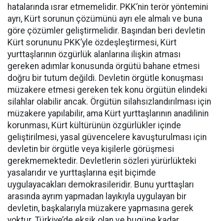
hatalarında ısrar etmemelidir. PKK’nin terör yöntemini
ayrı, Kürt sorunun çözümünü ayrı ele almalı ve buna
göre çözümler geliştirmelidir. Başından beri devletin
Kürt sorununu PKK’yle özdeşleştirmesi, Kürt
yurttaşlarının özgürlük alanlarına ilişkin atması
gereken adımlar konusunda örgütü bahane etmesi
doğru bir tutum değildi. Devletin örgütle konuşması
müzakere etmesi gereken tek konu örgütün elindeki
silahlar olabilir ancak. Örgütün silahsızlandırılması için
müzakere yapılabilir, ama Kürt yurttaşlarının anadilinin
korunması, Kürt kültürünün özgürlükler içinde
geliştirilmesi, yasal güvencelere kavuşturulması için
devletin bir örgütle veya kişilerle görüşmesi
gerekmemektedir. Devletlerin sözleri yürürlükteki
yasalarıdır ve yurttaşlarına eşit biçimde
uygulayacakları demokrasileridir. Bunu yurttaşları
arasında ayrım yapmadan layıkıyla uygulayan bir
devletin, başkalarıyla müzakere yapmasına gerek
yoktur. Türkiye’de eksik olan ve bugüne kadar