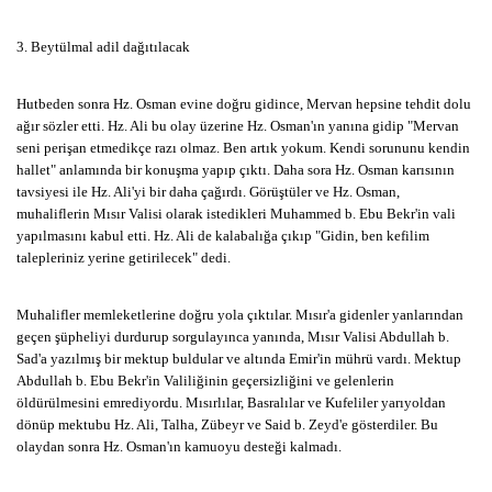
3. Beytülmal adil dağıtılacak
Hutbeden sonra Hz. Osman evine doğru gidince, Mervan hepsine tehdit dolu
ağır sözler etti. Hz. Ali bu olay üzerine Hz. Osman'ın yanına gidip "Mervan
seni perişan etmedikçe razı olmaz. Ben artık yokum. Kendi sorununu kendin
hallet" anlamında bir konuşma yapıp çıktı. Daha sora Hz. Osman karısının
tavsiyesi ile Hz. Ali'yi bir daha çağırdı. Görüştüler ve Hz. Osman,
muhaliflerin Mısır Valisi olarak istedikleri Muhammed b. Ebu Bekr'in vali
yapılmasını kabul etti. Hz. Ali de kalabalığa çıkıp "Gidin, ben kefilim
talepleriniz yerine getirilecek" dedi.
Muhalifler memleketlerine doğru yola çıktılar. Mısır'a gidenler yanlarından
geçen şüpheliyi durdurup sorgulayınca yanında, Mısır Valisi Abdullah b.
Sad'a yazılmış bir mektup buldular ve altında Emir'in mührü vardı. Mektup
Abdullah b. Ebu Bekr'in Valiliğinin geçersizliğini ve gelenlerin
öldürülmesini emrediyordu. Mısırlılar, Basralılar ve Kufeliler yarıyoldan
dönüp mektubu Hz. Ali, Talha, Zübeyr ve Said b. Zeyd'e gösterdiler. Bu
olaydan sonra Hz. Osman'ın kamuoyu desteği kalmadı.