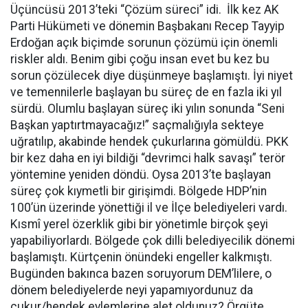
Üçüncüsü 2013’teki “Çözüm süreci” idi. İlk kez AK
Parti Hükümeti ve dönemin Başbakanı Recep Tayyip
Erdoğan açık biçimde sorunun çözümü için önemli
riskler aldı. Benim gibi çoğu insan evet bu kez bu
sorun çözülecek diye düşünmeye başlamıştı. İyi niyet
ve temennilerle başlayan bu süreç de en fazla iki yıl
sürdü. Olumlu başlayan süreç iki yılın sonunda “Seni
Başkan yaptırtmayacağız!” saçmalığıyla sekteye
uğratılıp, akabinde hendek çukurlarına gömüldü. PKK
bir kez daha en iyi bildiği “devrimci halk savaşı” terör
yöntemine yeniden döndü. Oysa 2013’te başlayan
süreç çok kıymetli bir girişimdi. Bölgede HDP’nin
100’ün üzerinde yönettiği il ve İlçe belediyeleri vardı.
Kısmî yerel özerklik gibi bir yönetimle birçok şeyi
yapabiliyorlardı. Bölgede çok dilli belediyecilik dönemi
başlamıştı. Kürtçenin önündeki engeller kalkmıştı.
Bugünden bakınca bazen soruyorum DEM’lilere, o
dönem belediyelerde neyi yapamıyordunuz da
çukur/hendek eylemlerine alet oldunuz? Örgüte