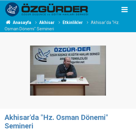
Anasayfa
Akhisar
Etkinlikler
Akhisar'da "Hz.
Osman Dönemi" Semineri
Akhisar'da "Hz. Osman Dönemi"
Semineri