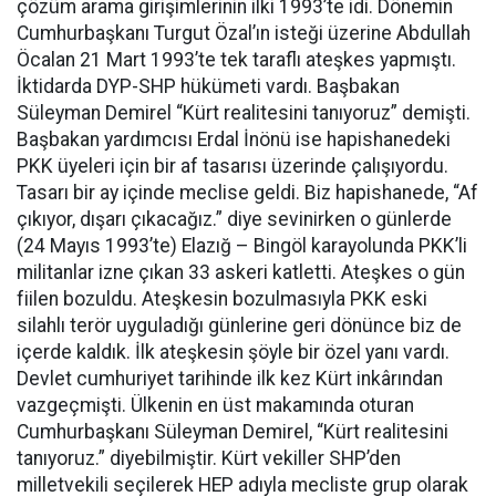
çözüm arama girişimlerinin ilki 1993’te idi. Dönemin
Cumhurbaşkanı Turgut Özal’ın isteği üzerine Abdullah
Öcalan 21 Mart 1993’te tek taraflı ateşkes yapmıştı.
İktidarda DYP-SHP hükümeti vardı. Başbakan
Süleyman Demirel “Kürt realitesini tanıyoruz” demişti.
Başbakan yardımcısı Erdal İnönü ise hapishanedeki
PKK üyeleri için bir af tasarısı üzerinde çalışıyordu.
Tasarı bir ay içinde meclise geldi. Biz hapishanede, “Af
çıkıyor, dışarı çıkacağız.” diye sevinirken o günlerde
(24 Mayıs 1993’te) Elazığ – Bingöl karayolunda PKK’li
militanlar izne çıkan 33 askeri katletti. Ateşkes o gün
fiilen bozuldu. Ateşkesin bozulmasıyla PKK eski
silahlı terör uyguladığı günlerine geri dönünce biz de
içerde kaldık. İlk ateşkesin şöyle bir özel yanı vardı.
Devlet cumhuriyet tarihinde ilk kez Kürt inkârından
vazgeçmişti. Ülkenin en üst makamında oturan
Cumhurbaşkanı Süleyman Demirel, “Kürt realitesini
tanıyoruz.” diyebilmiştir. Kürt vekiller SHP’den
milletvekili seçilerek HEP adıyla mecliste grup olarak