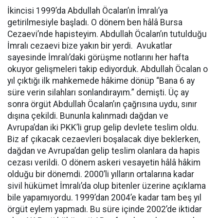
İkincisi 1999’da Abdullah Öcalan’ın İmralı’ya
getirilmesiyle başladı. O dönem ben hâlâ Bursa
Cezaevi’nde hapisteyim. Abdullah Öcalan’ın tutulduğu
İmralı cezaevi bize yakın bir yerdi. Avukatlar
sayesinde İmralı’daki görüşme notlarını her hafta
okuyor gelişmeleri takip ediyorduk. Abdullah Öcalan o
yıl çıktığı ilk mahkemede hâkime dönüp “Bana 6 ay
süre verin silahları sonlandırayım.” demişti. Üç ay
sonra örgüt Abdullah Öcalan’ın çağrısına uydu, sınır
dışına çekildi. Bununla kalınmadı dağdan ve
Avrupa’dan iki PKK’li grup gelip devlete teslim oldu.
Biz af çıkacak cezaevleri boşalacak diye beklerken,
dağdan ve Avrupa’dan gelip teslim olanlara da hapis
cezası verildi. O dönem askeri vesayetin hâlâ hâkim
olduğu bir dönemdi. 2000’li yılların ortalarına kadar
sivil hükümet İmralı’da olup bitenler üzerine açıklama
bile yapamıyordu. 1999’dan 2004’e kadar tam beş yıl
örgüt eylem yapmadı. Bu süre içinde 2002’de iktidar