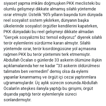
siyaset yapma imkânı doğmuşken PKK meclisteki bu
olumlu gelişmeyi dikkate almamış silahlı yöntemde
ısrar etmiştir. Üstelik ’90’lı yılların başında tüm dünyada
reel sosyalist sistem yıkılırken, dünyanın başka
ülkelerinde sosyalist örgütler kendilerini kapatırken,
PKK dünyadaki bu reel gelişmeyi dikkate almadan
“Gerçek sosyalizmi biz temsil ediyoruz” diyerek silahlı
terör eylemlerini sürdürme kararı almıştır. Silahlı
yöntemde ısrar, terör kısırdöngüsüne yol açmasına
rağmen PKK bu terör yöntemini terk etmemiştir.
Abdullah Öcalan o günlerde 33 askerin ölümüne ilişkin
açıklamalarında her ne kadar “33 askerin öldürülmesi
talimatını ben vermedim” demiş olsa da eylemi
yapanlar kınanmamış ve örgüt içi cezai yaptırımlara
uğramamışlardır. Üç aylık sürecin sonunda Abdullah
Öcalan’ın ateşkes ilanıyla yaptığı bu girişimi, örgüt
dışarıda yaptığı terör eylemleriyle süreci
sonlandırmıştır.