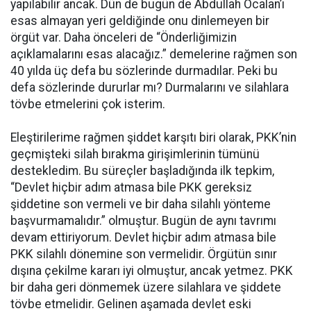
yapılabilir ancak. Dün de bugün de Abdullah Öcalan’ı
esas almayan yeri geldiğinde onu dinlemeyen bir
örgüt var. Daha önceleri de “Önderliğimizin
açıklamalarını esas alacağız.” demelerine rağmen son
40 yılda üç defa bu sözlerinde durmadılar. Peki bu
defa sözlerinde dururlar mı? Durmalarını ve silahlara
tövbe etmelerini çok isterim.
Eleştirilerime rağmen şiddet karşıtı biri olarak, PKK’nin
geçmişteki silah bırakma girişimlerinin tümünü
destekledim. Bu süreçler başladığında ilk tepkim,
“Devlet hiçbir adım atmasa bile PKK gereksiz
şiddetine son vermeli ve bir daha silahlı yönteme
başvurmamalıdır.” olmuştur. Bugün de aynı tavrımı
devam ettiriyorum. Devlet hiçbir adım atmasa bile
PKK silahlı dönemine son vermelidir. Örgütün sınır
dışına çekilme kararı iyi olmuştur, ancak yetmez. PKK
bir daha geri dönmemek üzere silahlara ve şiddete
tövbe etmelidir. Gelinen aşamada devlet eski