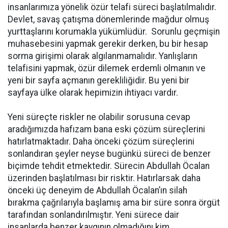
insanlarımıza yönelik özür telafi süreci başlatılmalıdır.
Devlet, savaş çatışma dönemlerinde mağdur olmuş
yurttaşlarını korumakla yükümlüdür. Sorunlu geçmişin
muhasebesini yapmak gerekir derken, bu bir hesap
sorma girişimi olarak algılanmamalıdır. Yanlışların
telafisini yapmak, özür dilemek erdemli olmanın ve
yeni bir sayfa açmanın gerekliliğidir. Bu yeni bir
sayfaya ülke olarak hepimizin ihtiyacı vardır.
Yeni süreçte riskler ne olabilir sorusuna cevap
aradığımızda hafızam bana eski çözüm süreçlerini
hatırlatmaktadır. Daha önceki çözüm süreçlerini
sonlandıran şeyler neyse bugünkü süreci de benzer
biçimde tehdit etmektedir. Sürecin Abdullah Öcalan
üzerinden başlatılması bir risktir. Hatırlarsak daha
önceki üç deneyim de Abdullah Öcalan’ın silah
bırakma çağrılarıyla başlamış ama bir süre sonra örgüt
tarafından sonlandırılmıştır. Yeni sürece dair
insanlarda benzer kaygının olmadığını kim