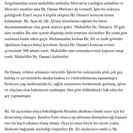
Sorgulamadan sonra muhalifler mektubu Mervan'ın yazdığını anladılar ve
Mervan'ı istediler ama Hz. Osman Mervan'ı da vermedi. İşler bu noktaya
geldiğinde Emir'i seçen 6 kişilik ekipten Hz. Osman'ı koruyan kimse
kalmamıştı. Hz. Ayşe de, Hz. Ali'nin itirazlarına rağmen bu strese
dayanamamaktan olsa gerek umreye gider. Muhalifler Hz. Osman'a 20 gün
süre verdiler. Bu süre içinde düşünüp istifa etmesini söylediler. Bu yirmi gün
sonlarına kadar sakin geçti. Muhasaradan korkan Hz. Ali ve önde gelenler
oğullarını kapıya bekçi koydular. Ayrıca Hz. Osman'ı koruyan evinin
çevresinde 500 adamı vardı. Muhalifler süre sonunda evinin kapısını ateşe
verdi. Muhalifler Hz. Osman'ı katlettiler.
Hz Osman, refahın artmasını istiyordu. İşlerin bir noktasında artık çok geç
kalmış ve çevresindeki akraba baskısı ve yönlendirmesini aşamamıştır.
İlerleyen yaşı muhtemeldir ki, sağlık sorunlarını beraberinde getirmiş, işlere
ve olaylara olan hakimiyeti azalmıştır. Ona göre öldürülmeyi hak eden bir
şey yapmamıştır.
Hz. Ali açısından olaya bakıldığında Resulün akrabası olmak onun için bir
dezavantaj olmuştu. Kendisi Emir olunca işi saltanata dönüştüreceği kanaati
onu bir hayli rahatsız etmiş olmalı. Oysa ki onun böyle bir niyeti yoktu.
Herkesin bağırarak söylediği eleştirileri Hz. Ali söyleyince sanki o, Hz.