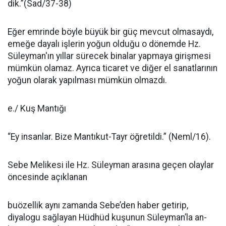
dik.”(Sad/37-38)
Eğer emrinde böyle büyük bir güç mevcut olmasaydı,
emeğe da­yalı işlerin yoğun olduğu o dönem­de Hz.
Süleyman'ın yıllar sürecek binalar yapmaya girişmesi
müm­kün olamaz. Ayrıca ticaret ve di­ğer el sanatlarının
yoğun olarak ya­pılması mümkün olmazdı.
e./ Kuş Mantığı
“Ey insanlar. Bize Mantıkut-Tayr öğretildi.” (Neml/16).
Sebe Melikesi ile Hz. Süleyman arasına geçen olaylar
öncesinde açıklanan
buözellik aynı zamanda Sebe’den haber getirip,
diyalogu sağlayan Hüdhüd kuşunun Süleyman’la an­