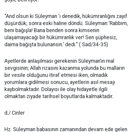
“And olsun ki Süleyman ‘ı dene­dik, hükümranlığını zayıf
düşürdük; sonra eski haline döndü. Süleyman:‘Rabbim,
beni bağışla! Bana benden sonra kimsenin
ulaşamayacağı bir hü­kümranlık ver! Sen şüphesiz,
daima bağışta bulunansın.’ dedi.” ( Sad/34-35)
Ayetlerde anlaşılması gereke­nin Süleyman’ın mal
sevgisinin; Al­lah rızasını kazanma yolunda bu malların
bir vesile olduğunu itiraf etmesi iken, olmadık
yorumlara gi­dilmesi sonucu, ayetlerin asıl mesa­jı
kaybolmaktadır. Dolayısı ile olay hidayetle ilgili
olmaktan ziyade ta­rihsel boyutlarda kalmaktadır.
d./ Cinler
Hz. Süleyman babasının zama­nından devam ede gelen