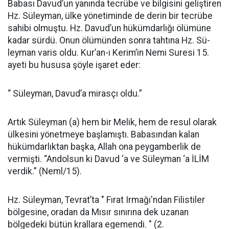
Babası Davud’un yanında tecrübe ve bilgisini gelişti­ren
Hz. Süleyman, ülke yönetimin­de de derin bir tecrübe
sahibi ol­muştu. Hz. Davud’un hükümdarlı­ğı ölümüne
kadar sürdü. Onun ölümünden sonra tahtına Hz. Sü­
leyman varis oldu. Kur’an-ı Ke­rim’in Nemi Suresi 15.
ayeti bu hu­susa şöyle işaret eder:
“ Süleyman, Davud’a mirasçı oldu.”
Artık Süleyman (a) hem bir Melik, hem de resul olarak
ülkesini yönetmeye başlamıştı. Babasından kalan
hükümdarlıktan başka, Allah ona peygamberlik de
vermişti. “Andolsun ki Davud ‘a ve Süleyman ‘a İLİM
verdik.” (Neml/15).
Hz. Sü­leyman, Tevrat’ta " Fırat Irmağı'ndan Filistiler
bölgesine, oradan da Mısır sınırına dek uzanan
bölgedeki bütün krallara egemendi. " (2.