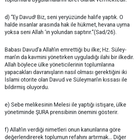
d) “Ey Davud! Biz, seni yeryü­zünde halife yaptık. O
halde insanlar arasında hak ile hükmet, hevana uyma
yoksa seni Allah ‘in yolundan saptı­rır.”(Sad/26).
Babası Davud’a Al­lah’ın emrettiği bu ilke; Hz. Süley­
man’ın da kavmini yönetirken uy­guladığı ilahi bir ilkedir.
Allah böy­lece ülke yöneticilerinin toplumla­rına
yapacakları davranışların nasıl olması gerektiğini iki
İslami otorite olan Davud ve Süleyman’ın kıssası ile
bildirmiş oluyordu.
e) Sebe melikesinin Melesi ile yaptığı istişare, ülke
yönetiminde ŞURA prensibinin önemini göste­rir.
f) Allah’ın verdiği nimetleri onun kanunlarına göre
değerlendi­rerek toplumun refahını artırmak... Diğer