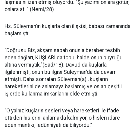
laşmasını izah etmiş oluyordu. “Şu yazımı onlara götür,
onlara at. " (Neml/28)
Hz. Süleyman’ın kuşlarla olan ilişkisi, babası zamanında
başlamış­tı:
“Doğrusu Biz, akşam sabah onunla beraber tesbih
eden dağları, KUŞLARI da toplu halde onun buyruğu
altına vermiştik.”(Sad/18). Davud da kuşlarla
ilgilenmişti, onun bu ilgisi Süleyman’da da devam
etmişti. Da­ha sonraları Süleyman(a) , kuşların
hareketlerini de anlamaya başlamış ve onları çeşitli
işlerde kullanma imkanlarını elde etmişti.
“O yalnız kuşların sesleri veya hareketleri ile ifade
ettikleri hisler­ini anlamakla kalmıyor, o hisleri idare
eden mantıkı, ledünniyatı da biliyordu.”