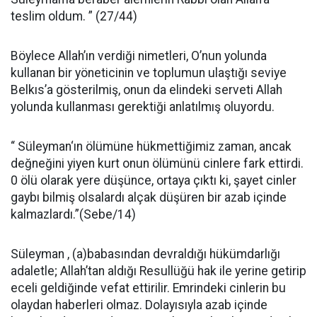
teslim oldum. ” (27/44)
Böylece Allah’ın verdiği nimet­leri, O’nun yolunda
kullanan bir yöneticinin ve toplumun ulaştığı seviye
Belkıs’a gösterilmiş, onun da elindeki serveti Allah
yolunda kul­lanması gerektiği anlatılmış oluyor­du.
“ Süleyman‘ın ölümüne hükmetti­ğimiz zaman, ancak
değneğini yiyen kurt onun ölümünü cinlere fark ettirdi.
0 ölü olarak yere düşünce, ortaya çıktı ki, şayet cinler
gaybı bilmiş olsalardı alçak düşüren bir azab içinde
kalmaz­lardı.”(Sebe/14)
Süleyman , (a)babasından dev­raldığı hükümdarlığı
adaletle; Al­lah’tan aldığı Resullüğü hak ile ye­rine getirip
eceli geldiğinde vefat ettirilir. Emrindeki cinlerin bu
olay­dan haberleri olmaz. Dolayısıyla azab içinde