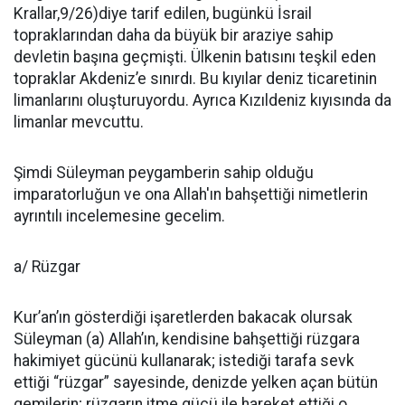
Krallar,9/26)diye tarif edilen, bugünkü İs­rail
topraklarından daha da büyük bir araziye sahip
devletin başına geçmişti. Ülkenin batısını teşkil eden
topraklar Akdeniz’e sınırdı. Bu kıyılar deniz ticaretinin
limanla­rını oluşturuyordu. Ayrıca Kızılde­niz kıyısında da
limanlar mevcuttu.
Şimdi Süleyman peygamberin sahip olduğu
imparatorluğun ve ona Allah'ın bahşettiği nimetlerin
ayrıntılı incelemesine gecelim.
a/ Rüzgar
Kur’an’ın gösterdiği işaretler­den bakacak olursak
Süleyman (a) Allah’ın, kendisine bahşettiği rüzgara
hakimiyet gücünü kullanarak; istediği tarafa sevk
ettiği “rüzgar” sayesinde, denizde yelken açan bütün
gemile­rin; rüzgarın itme gücü ile hareket ettiği o