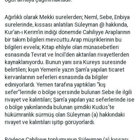
Ağırlıklı olarak Mekki surelerden; Neml, Sebe, Enbiya
surelerinde, kıssası anlatılan Süleyman @ hakkında,
Kur’an-ı Kerim’in indiği dönemde Cahiliyye Araplarının
bir takım bilgileri mevcuttu.Arap müşriklerinin bu
bilgileri evvela; Kitap ehliyle olan münasebetleri
esnasında Tevrat ve İncil'den aktarılan rivayetlerden
kay­naklanıyordu. Bunun yanı sıra Ku­reys suresinde
belirtilen; kışın Yemen'e yazın Şam’a yapılan ticaret
kervanlarının seferleri esnasında da bilgiler
ediniyorlardı. Yemen tarafına yaptıkları “kış
sefer”lerinde o bölge içersinde bulunan Sebe ile ilgili
rivayet ve kalıntıları; Şam’a yapılan yaz seferlerinde ise
o bölge yakınlarında bulunan şimdiki Kudüs'te
hükümranlık sürmüş olan Süleyman (a) hakkındaki
riva­yet ve kalıntıları işitip görüyorlar­dı.
Böylece Cahiliyye toplumunun Süleyman (a) kıssası