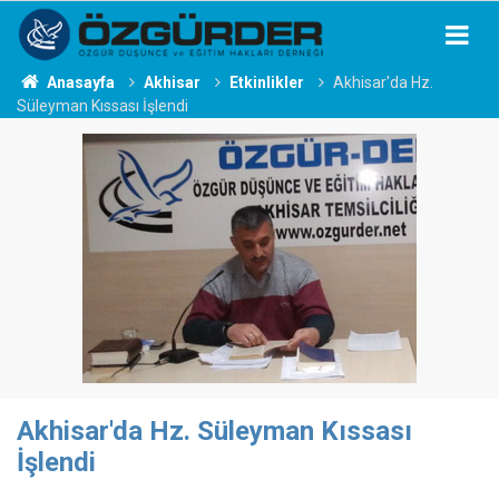
Anasayfa
Akhisar
Etkinlikler
Akhisar'da Hz.
Süleyman Kıssası İşlendi
Akhisar'da Hz. Süleyman Kıssası
İşlendi