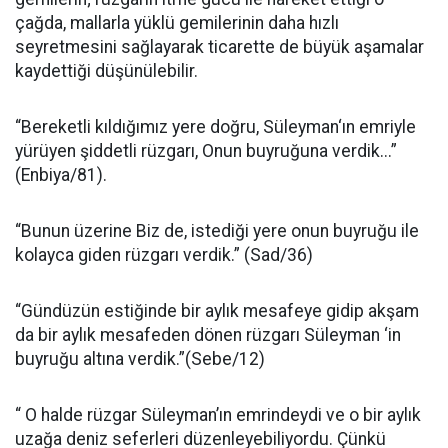
çağda, mallarla yüklü gemileri­nin daha hızlı
seyretmesini sağla­yarak ticarette de büyük aşamalar
kaydettiği düşünülebilir.
“Bereketli kıldığımız yere doğru, Süleyman‘ın emriyle
yürüyen şiddetli rüzgarı, Onun buyruğuna verdik...”
(Enbi­ya/81).
“Bunun üzerine Biz de, iste­diği yere onun buyruğu ile
kolayca gi­den rüzgarı verdik.” (Sad/36)
“Gün­düzün estiğinde bir aylık mesafeye gi­dip akşam
da bir aylık mesafeden dö­nen rüzgarı Süleyman ‘in
buyruğu al­tına verdik.”(Sebe/12)
“ O halde rüzgar Süleyman’ın emrindeydi ve o bir aylık
uzağa deniz seferleri dü­zenleyebiliyordu. Çünkü