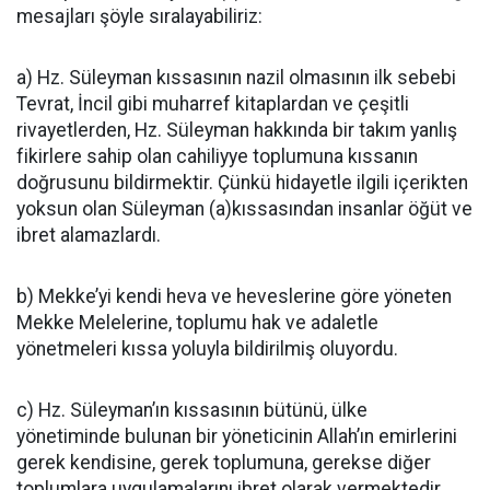
mesajları şöyle sıralayabiliriz:
a) Hz. Süleyman kıssasının nazil olmasının ilk sebebi
Tevrat, İncil gi­bi muharref kitaplardan ve çeşitli
rivayetlerden, Hz. Süleyman hak­kında bir takım yanlış
fikirlere sa­hip olan cahiliyye toplumuna kıssa­nın
doğrusunu bildirmektir. Çünkü hidayetle ilgili içerikten
yoksun olan Süleyman (a)kıssasından insanlar öğüt ve
ibret alamazlardı.
b) Mekke’yi kendi heva ve he­veslerine göre yöneten
Mekke Me­lelerine, toplumu hak ve adaletle
yönetmeleri kıssa yoluyla bildiril­miş oluyordu.
c) Hz. Süleyman’ın kıssasının bütünü, ülke
yönetiminde bulunan bir yöneticinin Allah’ın emirlerini
gerek kendisine, gerek toplumuna, gerekse diğer
toplumlara uygula­malarını ibret olarak vermektedir.