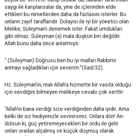
saygı ile karşılansalar da, yine de içlerinden elde
ettikleri bu nimetlerden daha da fazlasını isterler. Bu
onların zayıf tarafları­dır. Dolayısı ile iyi bir yönetici olan
Melike, Süleyman’ı denemek ister. Fakat umdukları
gibi olmaz. Süley­man (a) mala düşkün biri değildir.
Allah bunu daha önce anlatmıştı.
“ (Süleyman) Doğrusu ben bu iyi mal­ları Rabbimi
anmayı sağladıkları için severim.”(Sad/32).
Hz. Süley­man’ın, malı Allah’a hizmette bir vasıta olduğu
için sevdiğini bilme­yen melikeye cevabı çok serttir:
“Allah’ın bana verdiği size verdiğin­den daha iyidir. Ama
belki de siz hedi­yenizle sevinirsiniz. Onlara dön! An­
dolsun ki, güç yetiremeyecekleri bir or­du ile gelir
onları oradan alçalmış ve küçük düşmüş olarak