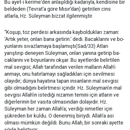
Bu ayet-i keri­me'den anlaşıldığı kadarıyla, kendi­sine bir
beldeden (Tevrat’a göre Mı­sır’dan) getirilen cins
atlarla, Hz. Süleyman bizzat ilgilenmiştir.
“Koşup, toz perdesi arkasında kay­boldukları zaman:
‘Artık yeter, onları bana getirin.’ dedi. Bacaklarını ve bo­
yunlarını sıvazlamaya başlamıştı(Sad/33) Atları
yarıştırıp deneyen Süleyman, onları yanına getirip ba­
caklarını ve boyunlarını okşar. Bu ayetlerde belirtilen
mal sevgisi; Al­lah tarafından verilen malların Al­lah’ı
anmayı, onu hatırlamayı sağ­ladıkları için sevilmesi
olayıdır; dünya hayatına tapan insanların mal sevgisi
gibi olmadığını belirt­mesi içindir. Hz. Süleyman’ın mal
sevgisi Allah’ın istediği nizamın te­mini için atların ve
diğerlerinin bir vasıta olmasından dolayıdır. Hz.
Süleyman her zaman Allah’a; ver­diği nimetler için
şükreden bir kul­du. O denenmiş biriydi. Allah’a asi
olması mümkün değildi. Bunu Al­lah, bir sonraki ayette
şöyle belirtiyor: