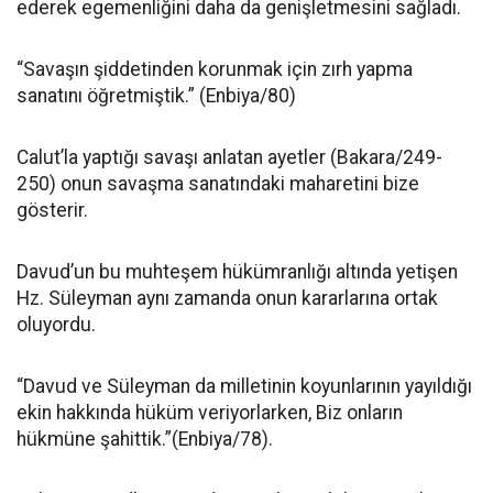
ederek egemenliğini daha da genişletmesini sağladı.
“Savaşın şiddetinden korunmak için zırh yapma
sanatını öğretmiştik.” (En­biya/80)
Calut’la yaptığı savaşı an­latan ayetler (Bakara/249-
250) onun savaşma sanatındaki mahare­tini bize
gösterir.
Davud’un bu muhteşem hü­kümranlığı altında yetişen
Hz. Sü­leyman aynı zamanda onun karar­larına ortak
oluyordu.
“Davud ve Süleyman da milletinin koyunlarının yayıldığı
ekin hakkında hüküm veri­yorlarken, Biz onların
hükmüne şahit­tik.”(Enbiya/78).