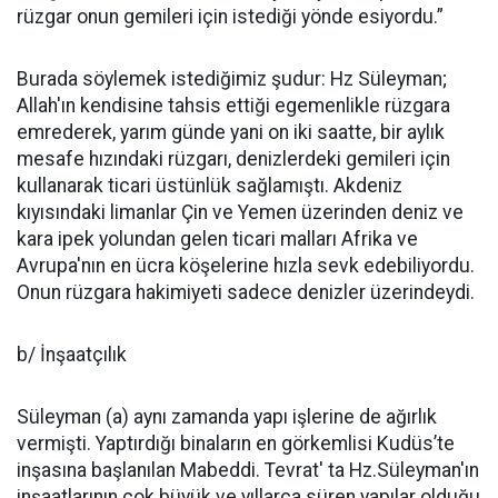
rüzgar onun gemileri için istediği yönde esiyordu.”
Burada söylemek istediğimiz şudur: Hz Süleyman;
Allah'ın kendisine tahsis ettiği egemenlikle rüzgara
emrederek, yarım günde yani on iki saatte, bir aylık
mesafe hızındaki rüzgarı, denizlerdeki gemileri için
kullanarak ticari üstünlük sağlamıştı. Akdeniz
kıyısındaki limanlar Çin ve Yemen üzerinden deniz ve
kara ipek yolundan gelen ticari malları Afrika ve
Avrupa'nın en ücra köşelerine hızla sevk edebiliyordu.
Onun rüzgara hakimiyeti sadece denizler üzerindeydi.
b/ İnşaatçılık
Süleyman (a) aynı zamanda ya­pı işlerine de ağırlık
vermişti. Yap­tırdığı binaların en görkemlisi Ku­düs’te
inşasına başlanılan Mabeddi. Tevrat' ta Hz.Süleyman'ın
inşaatlarının çok büyük ve yıllarca süren yapılar olduğu