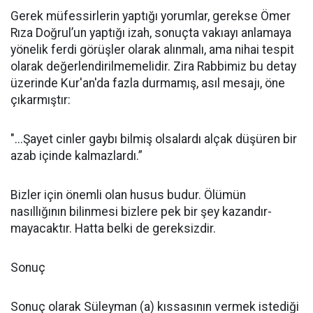
Gerek müfessirlerin yaptığı yo­rumlar, gerekse Ömer
Rıza Doğrul’un yaptığı izah, sonuçta vakıayı anla­maya
yönelik ferdi görüşler olarak alınmalı, ama nihai tespit
olarak de­ğerlendirilmemelidir. Zira Rabbi­miz bu detay
üzerinde Kur'an'da fazla durma­mış, asıl mesajı, öne
çıkarmıştır:
"...Şayet cinler gaybı bilmiş olsalardı al­çak düşüren bir
azab içinde kalmazlar­dı.”
Bizler için önemli olan husus budur. Ölümün
nasıllığının bilin­mesi bizlere pek bir şey kazandır­
mayacaktır. Hatta belki de gerek­sizdir.
Sonuç
Sonuç olarak Süleyman (a) kıs­sasının vermek istediği