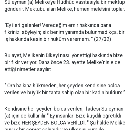
Süleyman (a) Melike’ye Hüdhüd vasıtasıyla bir mektup
gönderir. Mektubu alan Melike, he­men mele’sini toplar.
“Ey ileri ge­lenler! Vereceğim emir hakkında bana
fikrinizi söyleyin; siz benim yanımda bulunmadıkça, bir
iş hakkında kesin bir hüküm veremem. ” (27/32)
Bu ayet, Melikenin ülkeyi nasıl yönettiği hakkında bize
bir fikir veriyor. Daha önce 23. ayette Melike'nin elde
ettiği nimetler sayılır:
" Ora halkına hükmeden, her şeyden kendisine bolca
verilen ve büyük bir tahta sahip olan bir kadın buldum.”
Kendisine her şeyden bolca verilen, ifadesi Süleyman
(a) için de kullanılır " Ey insanlar! Bize kuşdili öğre­tildi
ve bize HER ŞEYDEN BOLCA VERİLDİ. " Şu halde Melike
büyük bir servet sahibidir ve ülkesini şura ile