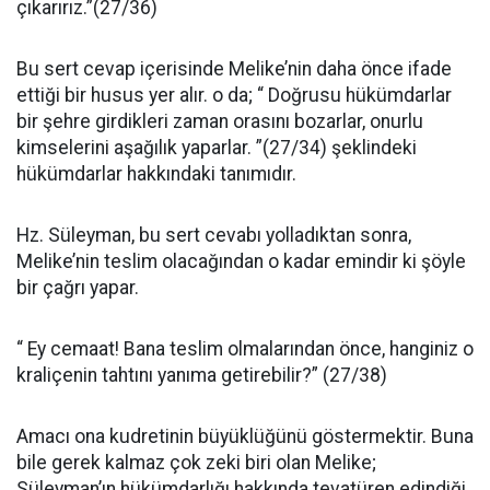
çıkarırız.”(27/36)
Bu sert cevap içerisinde Melike’nin da­ha önce ifade
ettiği bir husus yer alır. o da; “ Doğrusu hükümdarlar
bir şehre girdikleri zaman orasını bo­zarlar, onurlu
kimselerini aşağılık yaparlar. ”(27/34) şeklindeki
hükümdarlar hakkındaki tanımıdır.
Hz. Süleyman, bu sert cevabı yolladıktan sonra,
Melike’nin tes­lim olacağından o kadar emindir ki şöyle
bir çağrı yapar.
“ Ey cemaat! Bana teslim olmalarından önce, hangi­niz o
kraliçenin tahtını yanıma getirebilir?” (27/38)
Amacı ona kudretinin bü­yüklüğünü göstermektir. Buna
bile gerek kalmaz çok zeki biri olan Me­like;
Süleyman’ın hükümdarlığı hakkında tevatüren edindiği