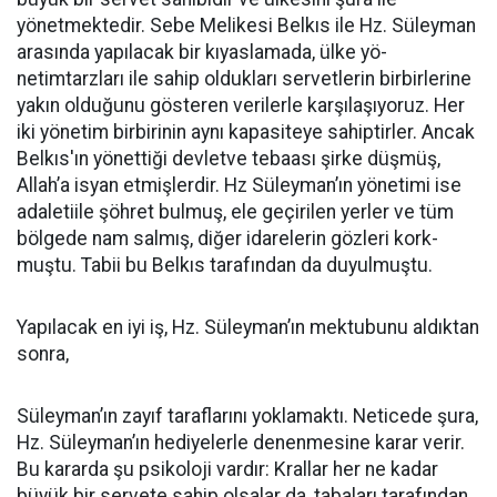
yönetmektedir. Sebe Melikesi Belkıs ile Hz. Süleyman
arasında yapılacak bir kıyaslamada, ülke yö­
netimtarzları ile sahip oldukları servetlerin birbirlerine
yakın olduğunu gösteren verilerle karşılaşıyo­ruz. Her
iki yönetim birbirinin aynı kapasiteye sahiptirler. Ancak
Belkıs'ın yönettiği devletve tebaası şirke düşmüş,
Allah’a isyan etmişler­dir. Hz Süleyman’ın yönetimi ise
adaletiile şöhret bulmuş, ele geçiri­len yerler ve tüm
bölgede nam sal­mış, diğer idarelerin gözleri kork­
muştu. Tabii bu Belkıs tarafından da duyulmuştu.
Yapılacak en iyi iş, Hz. Süley­man’ın mektubunu aldıktan
sonra,
Süleyman’ın zayıf taraflarını yokla­maktı. Neticede şura,
Hz. Süley­man’ın hediyelerle denenmesine karar verir.
Bu kararda şu psikoloji vardır: Krallar her ne kadar
büyük bir servete sahip olsalar da, tabaları tarafından