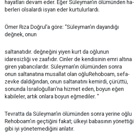
hayatları devam eder. Eğer Süleyman’ın ölümünden ha­
berleri olsalardı isyan eder kurtu­lurlardı.
Ömer Rıza Doğrul’a göre: “Süleyman’ın dayandığı
değnek, onun
saltanatıdır. değneğini yiyen kurt da oğlunun
idaresizliği ve zaafıdır. Cinler de kendisinin emri altına
gi­ren yabancılardır. Süleyman’ın ölü­münden sonra
onun saltanatına musallat olan oğluRehoboam, sefa­
zevke daldığından, onun saltanatını kemirdi, çürüttü,
sonunda İsrailoğulları’na hizmet eden, boyun eğen
kabileler, artık onlara boyun eğmediler. "
Tevratta da Süleyman’ın ölümünden sonra yerine oğlu
Rehobo­am'ın geçtiğini fakat; ülkeyi babasının yönettiği
gibi iyi yönetemediği­ni anlatır.