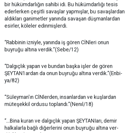
bir hü­kümdarlığın sahibi idi. Bu hükümdarlığı tesis
ederlerken çeşitli sa­vaşlar yapmışlar, bu savaşlardan
aldıkları ganimetler yanında sava­şan düşmanlardan
esirler, köleler edinmişlerdi.
“Rabbinin izniyle, ya­nında iş gören CİNleri onun
buyruğu altına verdik.”(Sebe/12)
“Dalgıçlık yapan ve bundan başka işler de gören
ŞEYTAN1ardan da onun buyruğu altına verdik.”(Enbi­
ya/82)
“Süleyman'ın CİNlerden, insan­lardan ve kuşlardan
müteşekkil ordusu toplandı.”(Nenıl/18)
“...Bina kuran ve dalgıçlık yapan ŞEYTANIarı, demir
halkalarla bağlı diğerlerini onun buyruğu altına ver­