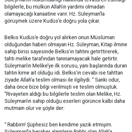
bilgi­lerle, bu mülkün Allah’ın yardımı olmadan
olamayacağı kanaatine varır. Hz. Süleyman’la
görüşmek üzere Kudüs’e doğru yola çıkar.
Belkıs Kudüs’e doğru yol alır­ken onun Müslüman
olduğundan haberi olmayan Hz. Süleyman, Kitap ilmine
sahip birisi sayesinde Belkıs’ın tahtını getirttirerek,
tahtı melike tarafından tanınamayacak hale getirtir.
Süleyman’ın Melike’ye ilk sorusu, yanı başlarında duran
tahtın kime ait olduğu idi. Belkıs’ın cevabı ise tahttan
ziyade Allah’a teslim olması ile ilgiliydi. “ Sanki odur,
daha önce bize bilgi verilmişti ve teslim olmuştuk.
”Rivayeten aldığı bu bilgilerle teslim olan Melike, Hz.
Süleyman’ın sahip olduğu eserleri görünce kalbi daha
mutmain olur ve şöyle der:
“ Rabbim! Şüphesiz ben kendime yazık etmişim.
Süleyman’la beraber alemlerin Rabbi olan Allah’a