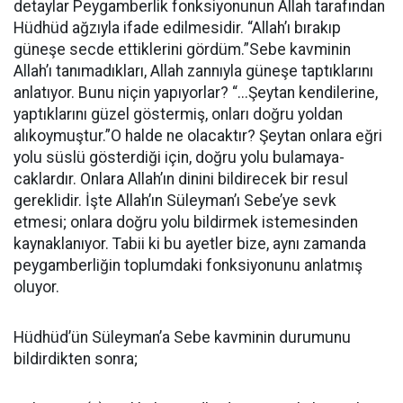
detaylar Pey­gamberlik fonksiyonunun Allah ta­rafından
Hüdhüd ağzıyla ifade edilmesidir. “Allah’ı bırakıp
güneşe secde ettiklerini gördüm.”Sebe kav­minin
Allah’ı tanımadıkları, Allah zannıyla güneşe taptıklarını
anlatı­yor. Bunu niçin yapıyorlar? “...Şey­tan kendilerine,
yaptıklarını güzel gös­termiş, onları doğru yoldan
alıkoy­muştur.”O halde ne olacaktır? Şeytan onlara eğri
yolu süslü gös­terdiği için, doğru yolu bulamaya­
caklardır. Onlara Allah’ın dinini bildirecek bir resul
gereklidir. İşte Allah’ın Süleyman’ı Sebe’ye sevk
etmesi; onlara doğru yolu bildirmek istemesinden
kaynaklanıyor. Tabii ki bu ayetler bize, aynı zamanda
peygamberliğin toplumdaki fonksi­yonunu anlatmış
oluyor.
Hüdhüd’ün Süleyman’a Sebe kavminin durumunu
bildirdikten sonra;