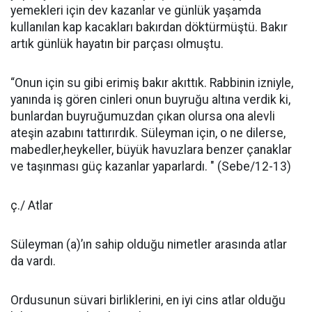
yemekleri için dev kazanlar ve günlük yaşamda
kullanılan kap kacakları bakırdan döktürmüştü. Bakır
artık günlük hayatın bir parçası olmuştu.
“Onun için su gibi erimiş bakır akıttık. Rab­binin izniyle,
yanında iş gören cinleri onun buyruğu altına verdik ki,
bun­lardan buyruğumuzdan çıkan olursa ona alevli
ateşin azabını tattırırdık. Süleyman için, o ne dilerse,
mabedler,heykeller, büyük havuzlara benzer çanaklar
ve taşınması güç kazanlar yaparlardı. " (Sebe/12-13)
ç./ Atlar
Süleyman (a)’ın sahip olduğu nimetler arasında atlar
da vardı.
Ordusunun süvari birliklerini, en iyi cins atlar olduğu