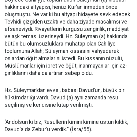
hakkındaki altyapısı, henüz Kur’an inmeden önce
oluşmuştu. Ne var ki bu altya­pı hidayete sevk edecek
Tevhidi çiz­giden uzaktı ve daha ziyade masa­lımsı ve
efsaneviydi. Rivayetlerin kurgusu zen­ginlik, maddiyat
ve aşk teması üzerineydi. Hz. Süleyman (a) hakkında
bü­tün bu olumsuzluklara muhatap olan Cahiliye
toplumuna Allah; Sü­leyman kıssasını vahyederek
onlar­dan öğüt almalarını istedi. Bu kıs­sanın nüzulü,
Müslümanlar için ib­ret ve öğüt, inanmayanlar için az­
gınlıklarını daha da artıran sebep oldu.
Hz. Süleyman’dan evvel, babası Davud’un, büyük bir
hükümdarlığı vardı. Davud (a) aynı zamanda resul
seçilmiş ve kendisine kitap ve­rilmişti.
‘Andolsun ki biz, Resullerin kimini kimine üstün kıldık,
Davud‘a da Zebur’u verdik.” (İsra/55).