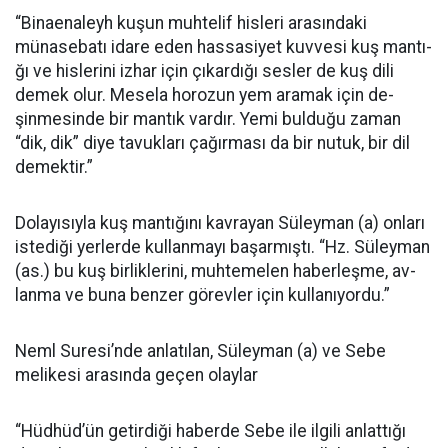
“Binaenaleyh kuşun muhtelif hisleri arasındaki
münasebatı idare eden hassasiyet kuvvesi kuş mantı­
ğı ve hislerini izhar için çıkardığı sesler de kuş dili
demek olur. Me­sela horozun yem aramak için de­
şinmesinde bir mantık vardır. Yemi bulduğu zaman
“dik, dik” diye ta­vukları çağırması da bir nutuk, bir dil
demektir.”
Dolayısıyla kuş mantığını kav­rayan Süleyman (a) onları
istediği yerlerde kullanmayı başarmıştı. “Hz. Süleyman
(as.) bu kuş birlik­lerini, muhtemelen haberleşme, av­
lanma ve buna benzer görevler için kullanıyordu.”
Neml Suresi’nde anlatılan, Sü­leyman (a) ve Sebe
melikesi arasın­da geçen olaylar
“Hüdhüd’ün getirdiği haberde Sebe ile ilgili anlattığı