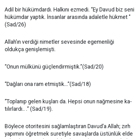
Adil bir hükümdardı. Halkını ezmedi. “Ey Davud biz seni
hükümdar yaptık. İnsanlar arasında adaletle hükmet "
(Sad/26)
Allah’ın verdiği nimetler seve­sinde egemenliği
oldukça genişle­mişti.
“Onun mülkünü güçlendirmiş­tik.”(Sad/20)
“Dağları ona ram et­miştik...”(Sad/18)
“Toplanıp gelen kuşları da. Hepsi onun nağmesine ka­
tılırlardı.. .“ (Sad/19).
Böylece otoritesini sağlamlaştı­ran Davud’a Allah; zırh
yapımını öğretmek suretiyle savaşlarda üs­tünlük elde