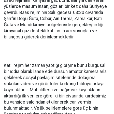
Esed rejiminin kimyasal gaz bombalarıyla can veren
yüzlerce masum insan, gözleri bir kez daha Suriye’ye
çevirdi. Baas rejiminin Salı gecesi 03:30 civarında
Şam’ın Doğu Ğuta, Cobar, Ain Tarma, Zamalkar, Batı
Ğuta ve Muaddamiye bölgelerinde gerçekleştirdiği
kimyasal gaz destekli katliamın acı sonuçları ve
bilançosu giderek derinleşmektedir.
Katil rejim her zaman yaptığı gibi yine bunu kurgusal
bir iddia olarak lanse ede dursun amatör kameralarla
çekilerek sosyal paylaşım sitelerinde dolaşıma
sokulan video ve görüntüler korkunç tabloyu ortaya
koymaktadır. Muhaliflerin ve bağımsız kaynakların
aktardığı ilk verilere göre iki bin civarında kardeşimiz
bu vahşice saldırıdan etkilenerek can vermiş
bulunmaktadır. Ve ilk belirlemelere göre üç binin