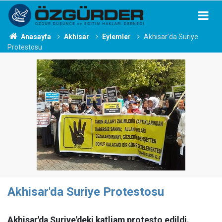
Anasayfa
Akhisar
Eylemler
Akhisar'da Suriye
Protestosu
Akhisar'da Suriye Protestosu
Akhisar'da Suriye'deki katliam protesto edildi.