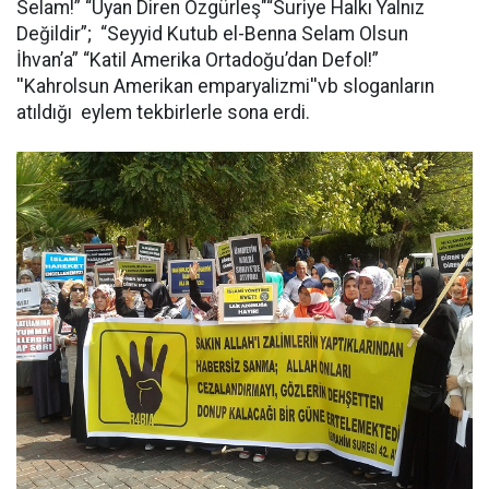
Selam!” “Uyan Diren Özgürleş"“Suriye Halkı Yalnız
Değildir”; “Seyyid Kutub el-Benna Selam Olsun
İhvan’a” “Katil Amerika Ortadoğu’dan Defol!”
''Kahrolsun Amerikan emparyalizmi''vb sloganların
atıldığı eylem tekbirlerle sona erdi.