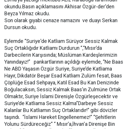
okundu.Basın açıklamasını Akhisar Özgür-der'den
Beyza Yılmaz okudu.
Son olarak gıyabi cenaze namazını ve duayı Serkan
Dursun okudu.
Eylemde “Suriye'de Katliam Sürüyor Sessiz Kalmak
Suç Ortaklığıdır Katliamı Durdurun ”,“Mısır’da
Darbecilerin Karşısında; Müslüman Kardeşlerimizin
Yanındayız!” pankartlarının açıldığı eylemde, “Ne Baas
Ne ABD Yaşasın Özgür Suriye, Suriye’de Katliama
Hayır, Dikdatör Beşar Esad Katliam Zulüm fesat, Baas
Çöplüğe Esad Sehpaya, Katil Esad Bu Kan Denizinde
Boğulacaksın, Sessiz Kalmak Baas’ın Zulmüne Ortak
Olmaktır, Suriye İslami Direnişle Özgürleşecektir ve
Suriye’de Katliama Sessiz Kalma”Darbeye Sessiz
Kalanlar Bu Katliamın Suç Ortaklarıdır!” gibi dövizler
taşındı. “İslami Hareket Engellenemez!” “Şehitlerin
Yolunu Sürdüreceğiz” “ Mısır’a,İhvan'a Direnişe Bin