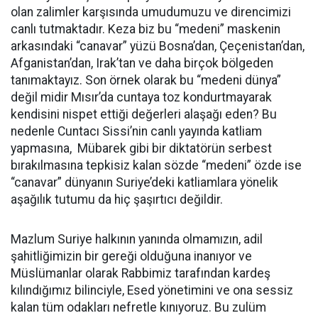
olan zalimler karşısında umudumuzu ve direncimizi
canlı tutmaktadır. Keza biz bu “medeni” maskenin
arkasındaki “canavar” yüzü Bosna’dan, Çeçenistan’dan,
Afganistan’dan, Irak’tan ve daha birçok bölgeden
tanımaktayız. Son örnek olarak bu “medeni dünya”
değil midir Mısır’da cuntaya toz kondurtmayarak
kendisini nispet ettiği değerleri alaşağı eden? Bu
nedenle Cuntacı Sissi’nin canlı yayında katliam
yapmasına, Mübarek gibi bir diktatörün serbest
bırakılmasına tepkisiz kalan sözde “medeni” özde ise
“canavar” dünyanın Suriye’deki katliamlara yönelik
aşağılık tutumu da hiç şaşırtıcı değildir.
Mazlum Suriye halkının yanında olmamızın, adil
şahitliğimizin bir gereği olduğuna inanıyor ve
Müslümanlar olarak Rabbimiz tarafından kardeş
kılındığımız bilinciyle, Esed yönetimini ve ona sessiz
kalan tüm odakları nefretle kınıyoruz. Bu zulüm