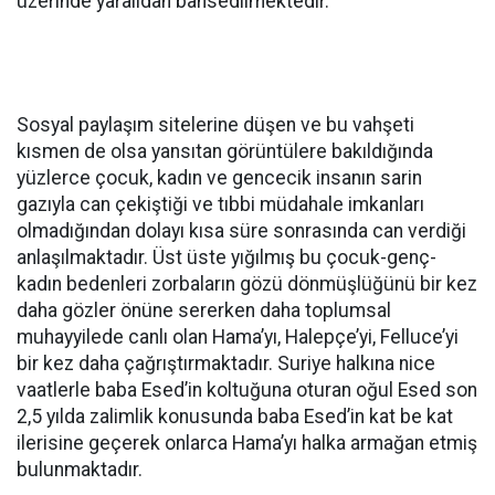
üzerinde yaralıdan bahsedilmektedir.
Sosyal paylaşım sitelerine düşen ve bu vahşeti
kısmen de olsa yansıtan görüntülere bakıldığında
yüzlerce çocuk, kadın ve gencecik insanın sarin
gazıyla can çekiştiği ve tıbbi müdahale imkanları
olmadığından dolayı kısa süre sonrasında can verdiği
anlaşılmaktadır. Üst üste yığılmış bu çocuk-genç-
kadın bedenleri zorbaların gözü dönmüşlüğünü bir kez
daha gözler önüne sererken daha toplumsal
muhayyilede canlı olan Hama’yı, Halepçe’yi, Felluce’yi
bir kez daha çağrıştırmaktadır. Suriye halkına nice
vaatlerle baba Esed’in koltuğuna oturan oğul Esed son
2,5 yılda zalimlik konusunda baba Esed’in kat be kat
ilerisine geçerek onlarca Hama’yı halka armağan etmiş
bulunmaktadır.