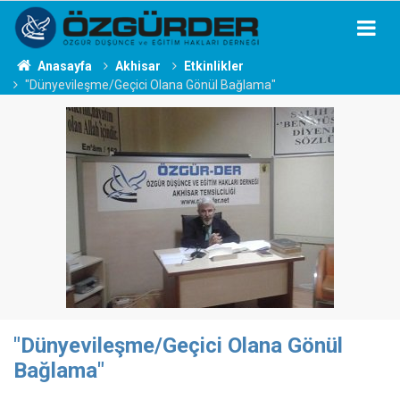
Anasayfa
Akhisar
Etkinlikler
"Dünyevileşme/Geçici Olana Gönül Bağlama"
"Dünyevileşme/Geçici Olana Gönül
Bağlama"