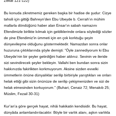
Zekat 121-122)
Bu konuda zikretmemiz gereken başka bir hadise de şudur: Cizye
tahsili için gittiği Bahreyn'den Ebu Ubeyde b. Cerrah'ın mühim
mallarla döndüğünü haber alan Ensar'ın sabah namazını
Efendimizle birlikte kılmak için geldiklerinde onlara söylediği sözler
de yine Efendimiz'in ümmeti için en çok korktuğu şeyin
dünyevileşme olduğunu göstermektedir. Namazdan sonra onlar
huzuruna çıktıklarında şöyle demişti: "Öyle zannediyorum ki Ebu
Ubeyde'nin bir şeyler getirdiğini haber aldınız. Sevinin ve ileride
sizi sevindirecek şeyler bekleyin. Vallahi ben bundan sonra sizin
hakkınızda fakirlikten korkmuyorum. Aksine sizden evvelki
ümmetlerin önüne dünyalıklar serilip birbiriyle yarıştıkları ve onları
helak ettiği gibi sizin önünüze de serilip çekişmenizden ve sizi de
helak etmesinden korkuyorum." (Buhari, Cenaiz 72; Menakıb 25;
Müslim, Fezail 30-31)
Kur'an'a göre gerçek hayat, nihâi hakikatin kendisidir. Bu hayat,
dünyâda anlamlandırılacaktır. Böyle bir varlık alanı, aşkın varlıkla