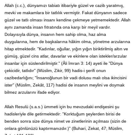
Allah (c.c.), dünyamızı tabiatı itibariyle güzel ve cazib yaratmış,
mevki ve makamlara bir tatlılık vermiştir. Fakat dünyanın sadece
güzel ve tatlı olması insanı kendine çekmeye yetmemektedir. Allah
aynı zamanda insan fıtratında ona karşı bir meyil vardır.
Dolayısıyla dünya, insanın hem sahip olma, haz alma
duygularına, hem de başkalarına hâkim olma, yönetme arzularına
hitap etmektedir. "Kadınlar, oğullar, yığın yığın biriktirilmiş altın ve
gümüş, güzel cins atlar, davarlar ve ekinlere olan istekler/arzular
insanlar için süslendirilmiştir." (Âli İmran 3: 14) ayeti ile "Dünya
çekicidir, tatlıdır" (Müslim, Zikir, 99) hadis-i şerifi onun
cazibedarlığını; "İnsanoğlunun bir vadi dolusu malı olsa ikincisini
ister" (Müslim, Zekât, 117) hadisi de insanın meylini ve doymak
bilmez arzularını ifade ediyor.
Allah Resulü (s.a.s.) ümmeti için bu mevzudaki endişesini şu
hadisleriyle dile getirmektedir: "Korktuğum şeylerden birisi de
benden sonra size dünya nimet ve zinetlerinin açılması (sizin de
onlara gönlünüzü kaptırmanızdır.)" (Buhari, Zekat, 47; Müslim,