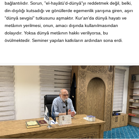
bağlantılıdır. Sorun, "el-hayâtü'd-dünyâ"yı reddetmek değil, belki,
din-dışılığı kutsadığı ve gönüllerde egemenlik yarışına giren, aşırı
"dünyâ sevgisi" tutkusunu aşmaktır. Kur'an'da dünyâ hayatı ve
metâının yerilmesi, onun, amacı dışında kullanılmasından
dolayıdır. Yoksa dünyâ metâının hakkı veriliyorsa, bu
övülmektedir. Seminer yapılan katkıların ardından sona erdi.