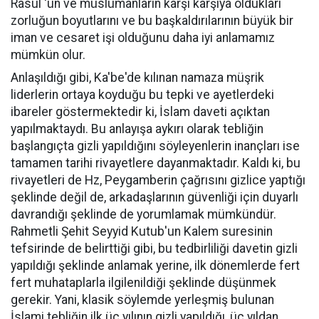
Rasul 'ün ve müslümanların karşı karşıya oldukları
zorluğun boyutlarını ve bu başkaldırılarının büyük bir
iman ve cesaret işi olduğunu daha iyi anlamamız
mümkün olur.
Anlaşıldığı gibi, Ka'be'de kılınan namaza müşrik
liderlerin ortaya koyduğu bu tepki ve ayetlerdeki
ibareler göstermektedir ki, İslam daveti açıktan
yapılmaktaydı. Bu anlayışa aykırı olarak tebliğin
başlangıçta gizli yapıldığını söyleyenlerin inançları ise
tamamen tarihi rivayetlere dayanmaktadır. Kaldı ki, bu
rivayetleri de Hz, Peygamberin çağrısını gizlice yaptığı
şeklinde değil de, arkadaşlarının güvenliği için duyarlı
davrandığı şeklinde de yorumlamak mümkündür.
Rahmetli Şehit Seyyid Kutub'un Kalem suresinin
tefsirinde de belirttiği gibi, bu tedbirliliği davetin gizli
yapıldığı şeklinde anlamak yerine, ilk dönemlerde fert
fert muhataplarla ilgilenildiği şeklinde düşünmek
gerekir. Yani, klasik söylemde yerleşmiş bulunan
İslami tebliğin ilk üç yılının gizli yapıldığı, üç yıldan