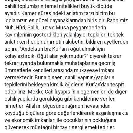
cahili toplumların temel nitelikleri büyük ölçüde
aynıdır. Kamer süresindeki anlatım tarzı bizim bu
iddiamızın en güzel dayanaklarından birisidir: Rabbimiz
Nuh, Hûd, Salih, Lut ve Musa peygamberlerin
kavimlerinin gösterdikleri yalanlayıcı tepkileri tek tek
anlatırken her bir ümmetin akıbetini bildiren ayetlerden
sonra; "Andolsun biz Kur'an'ı öğüt almak için
kolaylaştırdık. Öğüt alan yok mudur?" diyerek tekrar
tekrar uyarıda bulunmakla muhataplarına geçmiş
ümmetlerle kendileri arasında mukayese imkanı
vermektedir. Buna binaen, cahili yapının/yapıların
tepkilerini bekleyen kimlik öğelerini Kur'an'dan tespit
edebiliriz. Mekke Cahili yapısı'nın egemenleri de diğer
cahili yapılarda görüldüğü gibi kendilerine verilen
nimetleri Allah'ın ölçüsüne rağmen hevasından
koyduğu ölçülere göre değerlendirerek azgınlaşmakta
ve ekonomik imkanları ile çocuklarının çokluğuna
güvenerek müstağni bir tavır sergilemektedirler.