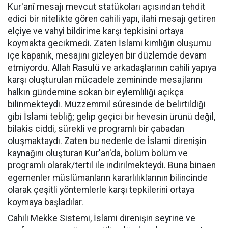
Kur'anî mesajı mevcut statükoları açısından tehdit
edici bir nitelikte gören cahili yapı, ilahi mesajı getiren
elçiye ve vahyi bildirime karşı tepkisini ortaya
koymakta gecikmedi. Zaten İslami kimliğin oluşumu
içe kapanık, mesajını gizleyen bir düzlemde devam
etmiyordu. Allah Rasulü ve arkadaşlarının cahili yapıya
karşı oluşturulan mücadele zemininde mesajlarını
halkın gündemine sokan bir eylemliliği açıkça
bilinmekteydi. Müzzemmil sûresinde de belirtildiği
gibi İslami tebliğ; gelip geçici bir hevesin ürünü değil,
bilakis ciddi, sürekli ve programlı bir çabadan
oluşmaktaydı. Zaten bu nedenle de İslami direnişin
kaynağını oluşturan Kur'an'da, bölüm bölüm ve
programlı olarak/tertil ile indirilmekteydi. Buna binaen
egemenler müslümanların kararlılıklarının bilincinde
olarak çeşitli yöntemlerle karşı tepkilerini ortaya
koymaya başladılar.
Cahili Mekke Sistemi, İslami direnişin seyrine ve