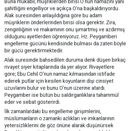
Buna mukabil, müşriklerden birisi O'nun namazını yani
şahitliğini engelliyor ve açıkça O'na başkaldırıyordu.
Alak suresinden anlaşıldığına göre bu adam
müşriklerin önderlerinden birisi olsa gerektir. Zira,
zenginliğinin ve makamının onu şımartmış ve azdırmış
olduğunu ayetlerden öğreniyoruz. Hz. Peygamberi
engelleme gücünü kendisinde bulması da zaten böyle
bir gücü gerektirmektedir.
Alak suresinde bahsedilen duruma denk düşen birkaç
rivayet siyer kitaplarında da yer alıyor. Rivayetlere
göre; Ebu Cehil O'nun namaz kılmasından istifade
ederek putlar için kesilen koyunların dişi cinsiyet
uzuvlarını bulur ve bunu O'nun üzerine atardı.
Peygamber ise bütün bu saldırganlıklara tahammül
eder ve sebat gösterirdi.
İlk zamanlardaki bu engelleme girişimlerini,
müslümanların o zamanki azlıkları ve imkanlarının
yetersizliklerini de göz önüne alarak düşünürsek