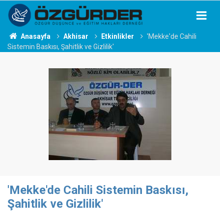
Anasayfa
Akhisar
Etkinlikler
'Mekke'de Cahili
Sistemin Baskısı, Şahitlik ve Gizlilik'
'Mekke'de Cahili Sistemin Baskısı,
Şahitlik ve Gizlilik'