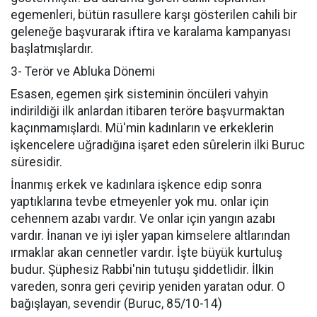
egemenleri, bütün rasullere karşı gösterilen cahili bir
geleneğe başvurarak iftira ve karalama kampanyası
başlatmışlardır.
3- Terör ve Abluka Dönemi
Esasen, egemen şirk sisteminin öncüleri vahyin
indirildiği ilk anlardan itibaren teröre başvurmaktan
kaçınmamışlardı. Mü'min kadınların ve erkeklerin
işkencelere uğradığına işaret eden sûrelerin ilki Buruc
süresidir.
İnanmış erkek ve kadınlara işkence edip sonra
yaptıklarına tevbe etmeyenler yok mu. onlar için
cehennem azabı vardır. Ve onlar için yangın azabı
vardır. İnanan ve iyi işler yapan kimselere altlarından
ırmaklar akan cennetler vardır. İşte büyük kurtuluş
budur. Şüphesiz Rabbi'nin tutuşu şiddetlidir. İlkin
vareden, sonra geri çevirip yeniden yaratan odur. O
bağışlayan, sevendir (Buruc, 85/10-14)