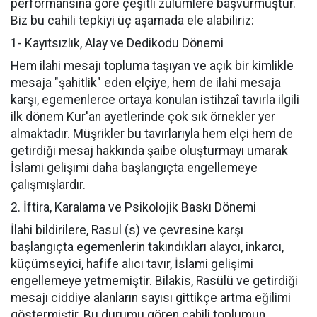
performansına göre çeşitli zulümlere başvurmuştur.
Biz bu cahili tepkiyi üç aşamada ele alabiliriz:
1- Kayıtsızlık, Alay ve Dedikodu Dönemi
Hem ilahi mesajı topluma taşıyan ve açık bir kimlikle
mesaja "şahitlik" eden elçiye, hem de ilahi mesaja
karşı, egemenlerce ortaya konulan istihzaî tavırla ilgili
ilk dönem Kur'an ayetlerinde çok sık örnekler yer
almaktadır. Müşrikler bu tavırlarıyla hem elçi hem de
getirdiği mesaj hakkında şaibe oluşturmayı umarak
İslami gelişimi daha başlangıçta engellemeye
çalışmışlardır.
2. İftira, Karalama ve Psikolojik Baskı Dönemi
İlahi bildirilere, Rasul (s) ve çevresine karşı
başlangıçta egemenlerin takındıkları alaycı, inkarcı,
küçümseyici, hafife alıcı tavır, İslami gelişimi
engellemeye yetmemiştir. Bilakis, Rasülü ve getirdiği
mesajı ciddiye alanların sayısı gittikçe artma eğilimi
göstermiştir. Bu durumu gören cahili toplumun