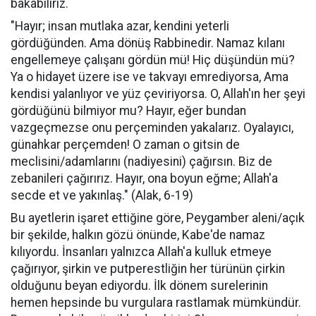
bakabiliriz.
"Hayır; insan mutlaka azar, kendini yeterli
gördüğünden. Ama dönüş Rabbinedir. Namaz kılanı
engellemeye çalışanı gördün mü! Hiç düşündün mü?
Ya o hidayet üzere ise ve takvayı emrediyorsa, Ama
kendisi yalanlıyor ve yüz çeviriyorsa. O, Allah'ın her şeyi
gördüğünü bilmiyor mu? Hayır, eğer bundan
vazgeçmezse onu perçeminden yakalarız. Oyalayıcı,
günahkar perçemden! O zaman o gitsin de
meclisini/adamlarını (nadiyesini) çağırsın. Biz de
zebanileri çağırırız. Hayır, ona boyun eğme; Allah'a
secde et ve yakınlaş." (Alak, 6-19)
Bu ayetlerin işaret ettiğine göre, Peygamber aleni/açık
bir şekilde, halkın gözü önünde, Kabe'de namaz
kılıyordu. İnsanları yalnızca Allah'a kulluk etmeye
çağırıyor, şirkin ve putperestliğin her türünün çirkin
olduğunu beyan ediyordu. İlk dönem surelerinin
hemen hepsinde bu vurgulara rastlamak mümkündür.