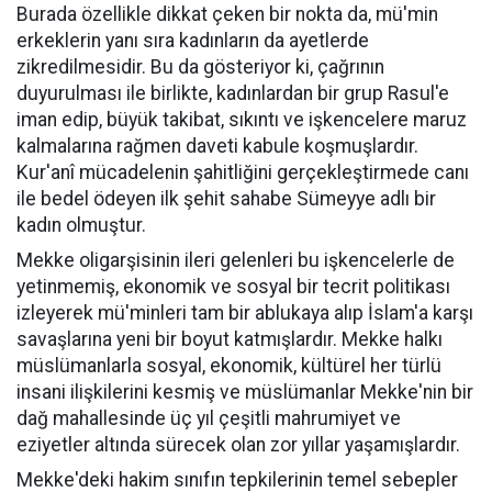
Burada özellikle dikkat çeken bir nokta da, mü'min
erkeklerin yanı sıra kadınların da ayetlerde
zikredilmesidir. Bu da gösteriyor ki, çağrının
duyurulması ile birlikte, kadınlardan bir grup Rasul'e
iman edip, büyük takibat, sıkıntı ve işkencelere maruz
kalmalarına rağmen daveti kabule koşmuşlardır.
Kur'anî mücadelenin şahitliğini gerçekleştirmede canı
ile bedel ödeyen ilk şehit sahabe Sümeyye adlı bir
kadın olmuştur.
Mekke oligarşisinin ileri gelenleri bu işkencelerle de
yetinmemiş, ekonomik ve sosyal bir tecrit politikası
izleyerek mü'minleri tam bir ablukaya alıp İslam'a karşı
savaşlarına yeni bir boyut katmışlardır. Mekke halkı
müslümanlarla sosyal, ekonomik, kültürel her türlü
insani ilişkilerini kesmiş ve müslümanlar Mekke'nin bir
dağ mahallesinde üç yıl çeşitli mahrumiyet ve
eziyetler altında sürecek olan zor yıllar yaşamışlardır.
Mekke'deki hakim sınıfın tepkilerinin temel sebepler