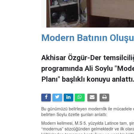
Modern Batının Oluşu
Akhisar Özgür-Der temsilcil
programında Ali Soylu "Mode
Planı" başlıklı konuyu anlattı
Bu günümüzü belirleyen modernlik ile mücadele e
belirten Soylu özetle şunları anlattı:
Modern kelimesi, M.S 5. yüzyılda Latince tam, ş
“modernus” sözcüğünden gelmektedir ve ilk olara