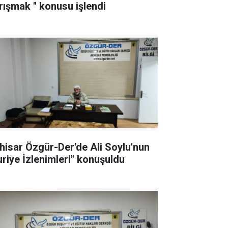
rışmak '' konusu işlendi
hisar Özgür-Der'de Ali Soylu'nun
uriye İzlenimleri" konuşuldu