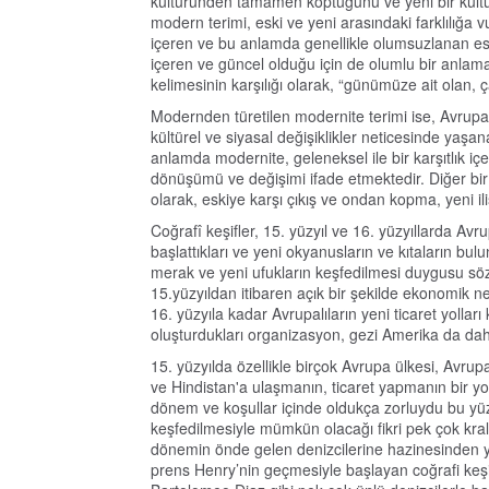
kültüründen tamamen koptuğunu ve yeni bir kültü
modern terimi, eski ve yeni arasındaki farklılığa v
içeren ve bu anlamda genellikle olumsuzlanan eski 
içeren ve güncel olduğu için de olumlu bir anlam
kelimesinin karşılığı olarak, “günümüze ait olan, ça
Modernden türetilen modernite terimi ise, Avrup
kültürel ve siyasal değişiklikler neticesinde yaşa
anlamda modernite, geleneksel ile bir karşıtlık iç
dönüşümü ve değişimi ifade etmektedir. Diğer bi
olarak, eskiye karşı çıkış ve ondan kopma, yeni il
Coğrafî keşifler, 15. yüzyıl ve 16. yüzyıllarda Avr
başlattıkları ve yeni okyanusların ve kıtaların bul
merak ve yeni ufukların keşfedilmesi duygusu sözk
15.yüzyıldan itibaren açık bir şekilde ekonomik n
16. yüzyıla kadar Avrupalıların yeni ticaret yolla
oluşturdukları organizasyon, gezi Amerika da dahi
15. yüzyılda özellikle birçok Avrupa ülkesi, Avru
ve Hindistan'a ulaşmanın, ticaret yapmanın bir y
dönem ve koşullar içinde oldukça zorluydu bu yü
keşfedilmesiyle mümkün olacağı fikri pek çok krala 
dönemin önde gelen denizcilerine hazinesinden yük
prens Henry’nin geçmesiyle başlayan coğrafi keş