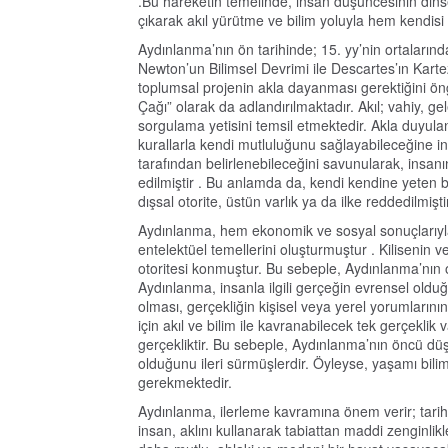
.Bu hareketin temelinde, insan düşüncesinin dins
çıkarak akıl yürütme ve bilim yoluyla hem kendisi 
Aydınlanma’nın ön tarihinde; 15. yy’nin ortaların
Newton’un Bilimsel Devrimi ile Descartes’ın Karte
toplumsal projenin akla dayanması gerektiğini ö
Çağı” olarak da adlandırılmaktadır. Akıl; vahiy, 
sorgulama yetisini temsil etmektedir. Akla duyula
kurallarla kendi mutluluğunu sağlayabileceğine ina
tarafından belirlenebileceğini savunularak, insanın
edilmiştir . Bu anlamda da, kendi kendine yeten bi
dışsal otorite, üstün varlık ya da ilke reddedilmiştir
Aydınlanma, hem ekonomik ve sosyal sonuçlarıyla
entelektüel temellerini oluşturmuştur . Kilisenin ve 
otoritesi konmuştur. Bu sebeple, Aydınlanma’nın o
Aydınlanma, insanla ilgili gerçeğin evrensel olduğu
olması, gerçekliğin kişisel veya yerel yorumlarını
için akıl ve bilim ile kavranabilecek tek gerçeklik
gerçekliktir. Bu sebeple, Aydınlanma’nın öncü düş
olduğunu ileri sürmüşlerdir. Öyleyse, yaşamı bil
gerekmektedir.
Aydınlanma, ilerleme kavramına önem verir; tarihi b
insan, aklını kullanarak tabiattan maddi zenginlik