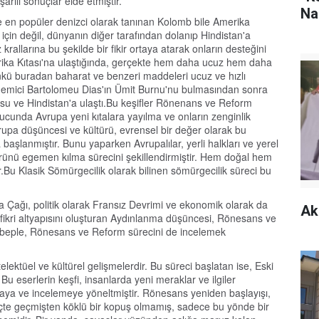
arılı sonuçlar elde etmiştir.
Na
 en popüler denizci olarak tanınan Kolomb bile Amerika
 için değil, dünyanın diğer tarafından dolanıp Hindistan'a
rallarına bu şekilde bir fikir ortaya atarak onların desteğini
erika Kıtası'na ulaştığında, gerçekte hem daha ucuz hem daha
nkü buradan baharat ve benzeri maddeleri ucuz ve hızlı
i gemici Bartolomeu Dias'ın Ümit Burnu'nu bulmasından sonra
 ve Hindistan'a ulaştı.Bu keşifler Rönenans ve Reform
nucunda Avrupa yeni kıtalara yayılma ve onların zenginlik
vrupa düşüncesi ve kültürü, evrensel bir değer olarak bu
aşlanmıştır. Bunu yaparken Avrupalılar, yerli halkları ve yerel
ürünü egemen kılma sürecini şekillendirmiştir. Hem doğal hem
ur.Bu Klasik Sömürgecilik olarak bilinen sömürgecilik süreci bu
 Çağı, politik olarak Fransız Devrimi ve ekonomik olarak da
Ak
 fikri altyapısını oluşturan Aydınlanma düşüncesi, Rönesans ve
ebeple, Rönesans ve Reform sürecini de incelemek
ektüel ve kültürel gelişmelerdir. Bu süreci başlatan ise, Eski
Bu eserlerin keşfi, insanlarda yeni meraklar ve ilgiler
maya ve incelemeye yöneltmiştir. Rönesans yeniden başlayışı,
te geçmişten köklü bir kopuş olmamış, sadece bu yönde bir