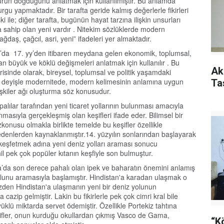
rün doğduğunu anlatmak için kullanılmıştır. Bu anlamda
urgu yapmaktadır. Bir tarafta geride kalmış değerlerle fikirleri
ile; diğer tarafta, bugünün hayat tarzına ilişkin unsurları
a sahip olan yeni vardır . Nitekim sözlüklerde modern
ğdaş, çağcıl, asri, yeni” ifadeleri yer almaktadır.
a’da 17. yy’den itibaren meydana gelen ekonomik, toplumsal,
nan büyük ve köklü değişmeleri anlatmak için kullanılır . Bu
Ak
erisinde olarak, bireysel, toplumsal ve politik yaşamdaki
r deyişle modernitede, modern kelimesinin anlamına uygun
Ta
işkiler ağı oluşturma söz konusudur.
upalılar tarafından yeni ticaret yollarının bulunması amacıyla
unmasıyla gerçekleşmiş olan keşifleri ifade eder. Bilimsel bir
onusu olmakla birlikte temelde bu keşifler özellikle
edenlerden kaynaklanmıştır.14. yüzyılın sonlarından başlayarak
rı keşfetmek adına yeni deniz yolları araması sonucu
l pek çok popüler kıtanın keşfiyle son bulmuştur.
pa’da son derece pahalı olan ipek ve baharatın önemini anlamış
olunu aramasıyla başlamıştır. Hindistan'a karadan ulaşmak o
zden Hindistan'a ulaşmanın yeni bir deniz yolunun
cazip gelmiştir. Lakin bu fikirlerle pek çok cimri kral bile
lü miktarda servet ödemiştir. Özellikle Portekiz tahtına
ifler, onun kurduğu okullardan çıkmış Vasco de Gama,
“K