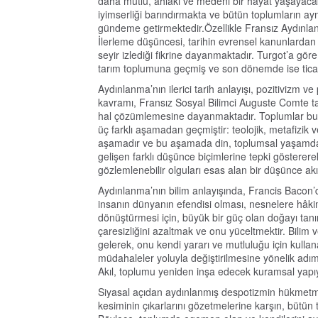
daha mutlu, ahlaki ve medeni bir hayat yaşayacakt
iyimserliği barındırmakta ve bütün toplumların ay
gündeme getirmektedir.Özellikle Fransız Aydınlan
İlerleme düşüncesi, tarihin evrensel kanunlardan ol
seyir izlediği fikrine dayanmaktadır. Turgot’a göre
tarım toplumuna geçmiş ve son dönemde ise ticare
Aydınlanma’nın ilerici tarih anlayışı, pozitivizm ve
kavramı, Fransız Sosyal Bilimci Auguste Comte tara
hal çözümlemesine dayanmaktadır. Toplumlar bu 
üç farklı aşamadan geçmiştir: teolojik, metafizik
aşamadır ve bu aşamada din, toplumsal yaşamdan uza
gelişen farklı düşünce biçimlerine tepki göstererek
gözlemlenebilir olguları esas alan bir düşünce akı
Aydınlanma’nın bilim anlayışında, Francis Bacon’d
insanın dünyanın efendisi olması, nesnelere hâkim
dönüştürmesi için, büyük bir güç olan doğayı tanım
çaresizliğini azaltmak ve onu yüceltmektir. Bili
gelerek, onu kendi yararı ve mutluluğu için kull
müdahaleler yoluyla değiştirilmesine yönelik adım
Akıl, toplumu yeniden inşa edecek kuramsal yapı
Siyasal açıdan aydınlanmış despotizmin hükmetmey
kesiminin çıkarlarını gözetmelerine karşın, bütün 