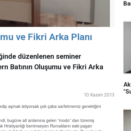
Ba
mu ve Fikri Arka Planı
iğinde düzenlenen seminer
rn Batının Oluşumu ve Fikri Arka
.
Ak
"S
10 Kasım 2013
dip aşmak istiyorsak çok çaba sarfetmemiz gerektiğini
imdi, bugüne ait anlamına gelen “modo” dan türemiş
k Hristiyanlığı benimseyen Romalıların eski pagan