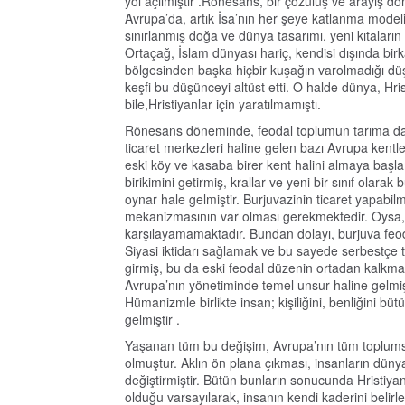
yol açılmıştır .Rönesans, bir çözülüş ve arayış d
Avrupa’da, artık İsa’nın her şeye katlanma modeli
sınırlanmış doğa ve dünya tasarımı, yeni kıtaların
Ortaçağ, İslam dünyası hariç, kendisi dışında b
bölgesinden başka hiçbir kuşağın varolmadığı düşü
keşfi bu düşünceyi altüst etti. O halde dünya, Hrist
bile,Hristiyanlar için yaratılmamıştı.
Rönesans döneminde, feodal toplumun tarıma dayalı 
ticaret merkezleri haline gelen bazı Avrupa kentl
eski köy ve kasaba birer kent halini almaya başla
birikimini getirmiş, krallar ve yeni bir sınıf olara
oynar hale gelmiştir. Burjuvazinin ticaret yapabilme
mekanizmasının var olması gerekmektedir. Oysa, 
karşılayamamaktadır. Bundan dolayı, burjuva feod
Siyasi iktidarı sağlamak ve bu sayede serbestçe 
girmiş, bu da eski feodal düzenin ortadan kalkma
Avrupa’nın yönetiminde temel unsur haline gelmiş
Hümanizmle birlikte insan; kişiliğini, benliğini büt
gelmiştir .
Yaşanan tüm bu değişim, Avrupa’nın tüm toplumsa
olmuştur. Aklın ön plana çıkması, insanların düny
değiştirmiştir. Bütün bunların sonucunda Hristiyan
olduğu varsayılarak, insanın kendi kaderini belir