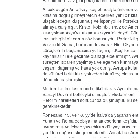
Bartolomeo Diaz gibi pek çok ünlü denizcilerle baş
Ancak bugün Amerikayı keşfetmesiyle ünlenen ve
kıtasına doğru gitmeyi tercih ederken yeni bir kıta
ulaşabileceğini düşünmüş ve İspanyol ile Portekiz k
almaya çalışmıştır. Kristof Kolomb , 1492'de Am
kısa yoldan Asya'ya ulaşma arayışı içindeydi. Çü
taşımak gibi bir sorun söz konusuydu. Portekizl
Vasko dö Gama, buradan dolaşarak Hint Okyanusu
süreçlerinin başlamasına yol açmıştır.Keşifler so
kaynaklarını ele geçirme olanağı elde etmiştir. A
süreçten itibaren yayılmaya ve egemen kılınmaya b
yaşamı dağıtmış ve hatta yok etmiş, Avrupa kült
de kültürel farklılıkları yok eden bir süreç olmuşt
dönemle başlamıştır.
Modernitenin oluşumunda; fikri olarak Aydınlanma
Sanayi Devrimi belirleyici olmuştur. Modernitenin
Reform hareketleri sonucunda oluşmuştur. Bu s
gerekmektedir.
Rönesans, 15. ve 16. yy’de İtalya’da yaşanan entel
Yunan ve Roma edebiyatına ait eserlerin keşfidir. 
uyandırmış ve içinde yaşadıkları dünyayı araştır
yeniden doğuşu simgelemektedir. Ancak bu süreç