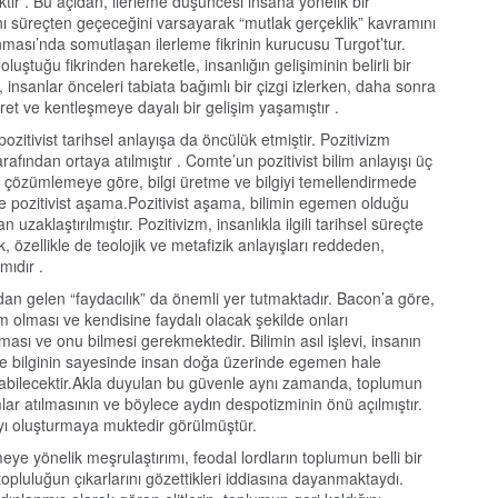
ır . Bu açıdan, ilerleme düşüncesi insana yönelik bir
nı süreçten geçeceğini varsayarak “mutlak gerçeklik” kavramını
ması’nda somutlaşan ilerleme fikrinin kurucusu Turgot’tur.
uştuğu fikrinden hareketle, insanlığın gelişiminin belirli bir
, insanlar önceleri tabiata bağımlı bir çizgi izlerken, daha sonra
t ve kentleşmeye dayalı bir gelişim yaşamıştır .
 pozitivist tarihsel anlayışa da öncülük etmiştir. Pozitivizm
fından ortaya atılmıştır . Comte’un pozitivist bilim anlayışı üç
çözümlemeye göre, bilgi üretme ve bilgiyi temellendirmede
 ve pozitivist aşama.Pozitivist aşama, bilimin egemen olduğu
klaştırılmıştır. Pozitivizm, insanlıkla ilgili tarihsel süreçte
, özellikle de teolojik ve metafizik anlayışları reddeden,
mıdır .
an gelen “faydacılık” da önemli yer tutmaktadır. Bacon’a göre,
 olması ve kendisine faydalı olacak şekilde onları
ası ve onu bilmesi gerekmektedir. Bilimin asıl işlevi, insanın
m ve bilginin sayesinde insan doğa üzerinde egemen hale
anabilecektir.Akla duyulan bu güvenle aynı zamanda, toplumun
lar atılmasının ve böylece aydın despotizminin önü açılmıştır.
yı oluşturmaya muktedir görülmüştür.
e yönelik meşrulaştırımı, feodal lordların toplumun belli bir
topluluğun çıkarlarını gözettikleri iddiasına dayanmaktaydı.