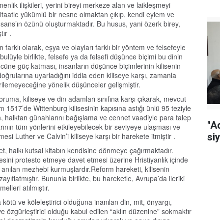
nlik ilişkileri, yerini bireyi merkeze alan ve laikleşmeyi
 itaatle yükümlü bir nesne olmaktan çıkıp, kendi eylem ve
esans’ın özünü oluşturmaktadır. Bu husus, yani özerk birey,
ır .
farklı olarak, eşya ve olayları farklı bir yöntem ve felsefeyle
ulüyle birlikte, felsefe ya da felsefi düşünce biçimi bu dinin
gücüne güç katması, insanların düşünce biçimlerinin kilisenin
doğrularına uyarladığını iddia eden kiliseye karşı, zamanla
tirilemeyeceğine yönelik düşünceler gelişmiştir.
ruma, kiliseye ve din adamları sınıfına karşı çıkarak, mevcut
 1517’de Wittenburg kilisesinin kapısına astığı ünlü 95 teziyle
sinin, halktan günahlarını bağışlama ve cennet vaadiyle para talep
"A
larının tüm yönlerini etkileyebilecek bir seviyeye ulaşması ve
tmesi Luther ve Calvin’i kiliseye karşı bir harekete itmiştir .
siy
et, halkı kutsal kitabın kendisine dönmeye çağırmaktadır.
itesini protesto etmeye davet etmesi üzerine Hristiyanlık içinde
rak anılan mezhebi kurmuşlardır.Reform hareketi, kilisenin
ayıflatmıştır. Bununla birlikte, bu hareketle, Avrupa’da ileriki
lleri atılmıştır.
ötü ve köleleştirici olduğuna inanılan din, mit, önyargı,
ve özgürleştirici olduğu kabul edilen “aklın düzenine” sokmaktır