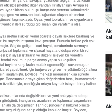
önemidir. Bir yanda, savaşlar yüzünden açlığa maruz kalan
ni etkisizleşmekte; diğer yandan Hristiyanlığın Avrupa ile
 ve uygarlıkların bulunuşu karşısında yetersiz kalmaktadır.
irkaç pigme ve amazon topluluğundan oluşan bir barbar
ncesi taşımaktaydı. Oysa, yeni toprakların ve uygarlıkların
iyanlığın ileri sürdüğü gibi insan için yaratılmış olsa
Ak
üretim ilişkileri yerini ticarete dayalı ilişkilere bırakmış ve
kal
eri bu sayede ihtişama kavuşmuştur. Bununla birlikte pek çok
mıştır. Gitgide gelişen ticari hayat, beraberinde sermaye
k burjuvazi toplumsal ve siyasal hayatta oldukça etkin bir rol
si için siyasi istikrarın ve düzenli işleyen bir yönetim
feodal toplumun parçalanmış yapısı bu koşulları
al beylere karşı kralın mutlak egemenliğini savunmuştur.
ticaret yapabilmek için burjuva vergi verme yükümlülüğü altına
sını sağlamıştır. Böylece, merkezi monarşiler kısa sürede
tir. Rönesansla ortaya çıkan değerlerden birisi, hümanizmdir.
ün özellikleriyle, canlılığıyla ortaya koymak isteyen birey haline
l kurumlarında değişikliklere ve yeni anlayışlara sebep
a görüşünü, inançlarını, arzularını ve toplumsal yaşamlarını
 ahlakı da değişmiştir. Tanrı düşüncesinin kültürel bilinçte
Ak
leme özgürlüğüne sahip olduğu kabul edilmiştir .Böylece,