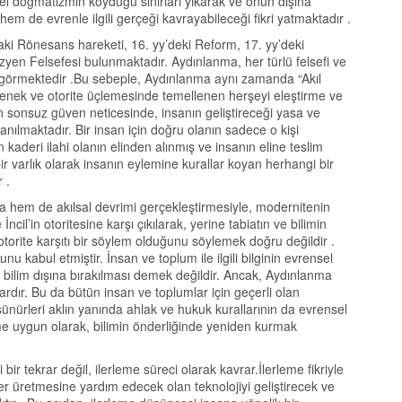
el dogmatizmin koyduğu sınırları yıkarak ve onun dışına
hem de evrenle ilgili gerçeği kavrayabileceği fikri yatmaktadır .
daki Rönesans hareketi, 16. yy’deki Reform, 17. yy’deki
zyen Felsefesi bulunmaktadır. Aydınlanma, her türlü felsefi ve
ngörmektedir .Bu sebeple, Aydınlanma aynı zamanda “Akıl
gelenek ve otorite üçlemesinde temellenen herşeyi eleştirme ve
n sonsuz güven neticesinde, insanın geliştireceği yasa ve
nılmaktadır. Bir insan için doğru olanın sadece o kişi
 kaderi ilahi olanın elinden alınmış ve insanın eline teslim
r varlık olarak insanın eylemine kurallar koyan herhangi bir
 .
 hem de akılsal devrimi gerçekleştirmesiyle, modernitenin
İncil’in otoritesine karşı çıkılarak, yerine tabiatın ve bilimin
torite karşıtı bir söylem olduğunu söylemek doğru değildir .
nu kabul etmiştir. İnsan ve toplum ile ilgili bilginin evrensel
n bilim dışına bırakılması demek değildir. Ancak, Aydınlanma
 vardır. Bu da bütün insan ve toplumlar için geçerli olan
ünürleri aklın yanında ahlak ve hukuk kurallarının da evrensel
ime uygun olarak, bilimin önderliğinde yeniden kurmak
ir tekrar değil, ilerleme süreci olarak kavrar.İlerleme fikriyle
ler üretmesine yardım edecek olan teknolojiyi geliştirecek ve