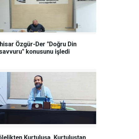
hisar Özgür-Der ''Doğru Din
savvuru'' konusunu işledi
ölelikten Kurtuluşa, Kurtuluştan