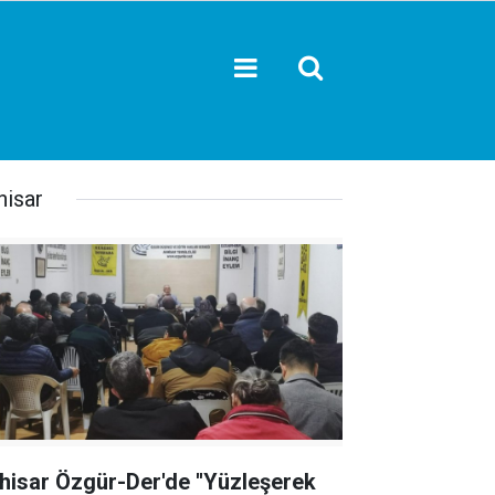
hisar
hisar Özgür-Der'de ''Yüzleşerek