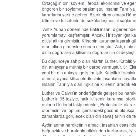
Ortaçağ’ın dini söylemi, feodal ekonomisi ve egeme
öngören bir söyleme bırakmıştır. İnsanın Tanrı’ya
kararlarını yerine getiren özerk birey olması Rön
bilimin ve felsefenin de sekülerleşmesini sağlamışt
Antik Yunan döneminde Batılı insan, diğerlerinden 
yorumlamayı keşfetmiştir. Ancak, Hristiyanlığın kab
etkisi altına girmiştir. Kilisenin kurumsallaşarak 
emri altına girmesine sebep olmuştur. Aklı, dinin 
dinin doğrularıyla kilisenin doğrularının özdeşleş
Bu düşünceye sahip olan Martin Luther, Katolik yo
din anlayışına müthiş bir darbe vurmuştur. 31 Ekim
yeni bir din anlayışı geliştirmiştir. Katolik kilise
etmesi, ayrıca kilise otoritesinin insanların hayat
insanın Tanrı’yla olan ilişkisine kilisenin aracılık e
Luther ve Calvin’in önderliğinde gelişen bu harek
Luther’in 95 teziyle, halkı kilisenin kurumsal otor
onların fikirlerini takip edenler, Protestanlık ola
otoritesini ve toplum içerisindeki gücünü oldukça z
zamanlarda görülecek olan din savaşlarının da teme
Aydınlanma hareketinin amacı, insanları esasında k
bağnazlık ve hurafenin etkisinden kurtararak, iyi 