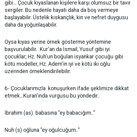
gibi… Çocuk kıyaslanan kişilere karşı olumsuz bir tavır
sergiler. Bu nedenle hayatı daha da boş vermeye
başlayabilir. Üstelik kıskançlık, kin ve nefret duygu­su
daha da yoğunlaşabilir.
Oysa kıyas yerine örnek gösterme yöntemine
başvurulabilir. Kur'an da İsmail, Yusuf gibi iyi
çocuklar; Hz. Nuh'un boğulan isyankar çocuğu gibi
kötü modeller, Hz. Adem'in iyi ve kötü iki oğlu
üzerinden örneklendirilebilir.
6- Çocuklarımızla konuşurken ifade şeklimize dikkat
etmek…Kuran'ında vurgusu bu yöndedir..
İbrahim (as) babasına "ey babacığım.."
Nuh (s) oğluna "ey oğulcuğum.."