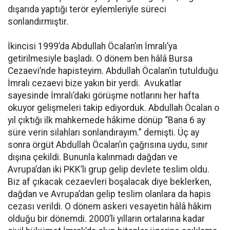
dışarıda yaptığı terör eylemleriyle süreci
sonlandırmıştır.
İkincisi 1999’da Abdullah Öcalan’ın İmralı’ya
getirilmesiyle başladı. O dönem ben hâlâ Bursa
Cezaevi’nde hapisteyim. Abdullah Öcalan’ın tutulduğu
İmralı cezaevi bize yakın bir yerdi. Avukatlar
sayesinde İmralı’daki görüşme notlarını her hafta
okuyor gelişmeleri takip ediyorduk. Abdullah Öcalan o
yıl çıktığı ilk mahkemede hâkime dönüp “Bana 6 ay
süre verin silahları sonlandırayım.” demişti. Üç ay
sonra örgüt Abdullah Öcalan’ın çağrısına uydu, sınır
dışına çekildi. Bununla kalınmadı dağdan ve
Avrupa’dan iki PKK’li grup gelip devlete teslim oldu.
Biz af çıkacak cezaevleri boşalacak diye beklerken,
dağdan ve Avrupa’dan gelip teslim olanlara da hapis
cezası verildi. O dönem askeri vesayetin hâlâ hâkim
olduğu bir dönemdi. 2000’li yılların ortalarına kadar