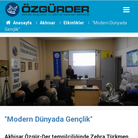
Anasayfa
Akhisar
Etkinlikler
''Modern Dünyada
Gençlik''
''Modern Dünyada Gençlik''
Akhisar Özgür-Der temsilciliğinde Zehra Türkmen