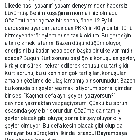
ülkede nasıl yaşanır” yaşam deneyiminden habersiz
büyümüş. Benim kuşağımın normali hiç olmadı.
Gözümü açar açmaz bir sabah, önce 12 Eylül
darbesine uyandım, ardından PKK’nin 40 yıldır bir türlü
bitmeyen terör eylemlerine tanık oldum. Bu gerçeğin
altını çizmek isterim. Bazen düşündüğüm oluyor,
enerjisini bu kadar heba eden başka bir ülke var mıdır
acaba? Bugün Kürt sorunu başlığıyla konuşulan şeyler,
kırk yıldır sürekli tekrar edilerek konuşuldu, tartışıldı.
Kürt sorunu, bu ülkenin en çok tartışılan, konuşulan
ama bir çözüme de ulaşılamamış bir sorunudur. Bazen
bu konuda bir şeyler yazmak istiyorum sonra içimden
bir ses, “Kaçıncı defa aynı şeyleri yazıyorsun?”
deyince yazmaktan vazgeçiyorum. Çünkü bu sorun
esasında şöyle bir sorundur. Çözüme dair tam iyi
şeyler olacak gibi oluyor, sonra bir şey oluyor o iyi
şeyler olmuyor! Bu defa kesin olacak gibi olup da
olmayan bu süreçlerin ilkinde İstanbul Bayrampaşa