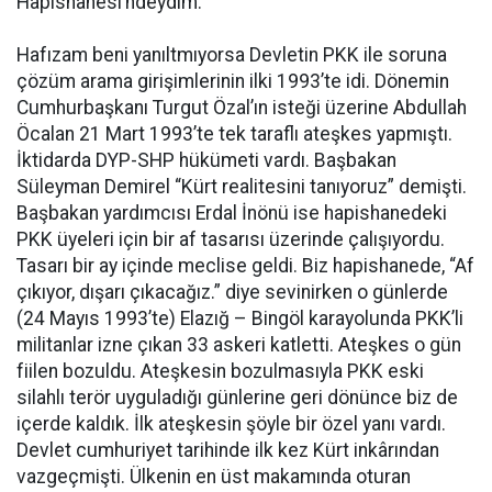
Hapishanesi’ndeydim.
Hafızam beni yanıltmıyorsa Devletin PKK ile soruna
çözüm arama girişimlerinin ilki 1993’te idi. Dönemin
Cumhurbaşkanı Turgut Özal’ın isteği üzerine Abdullah
Öcalan 21 Mart 1993’te tek taraflı ateşkes yapmıştı.
İktidarda DYP-SHP hükümeti vardı. Başbakan
Süleyman Demirel “Kürt realitesini tanıyoruz” demişti.
Başbakan yardımcısı Erdal İnönü ise hapishanedeki
PKK üyeleri için bir af tasarısı üzerinde çalışıyordu.
Tasarı bir ay içinde meclise geldi. Biz hapishanede, “Af
çıkıyor, dışarı çıkacağız.” diye sevinirken o günlerde
(24 Mayıs 1993’te) Elazığ – Bingöl karayolunda PKK’li
militanlar izne çıkan 33 askeri katletti. Ateşkes o gün
fiilen bozuldu. Ateşkesin bozulmasıyla PKK eski
silahlı terör uyguladığı günlerine geri dönünce biz de
içerde kaldık. İlk ateşkesin şöyle bir özel yanı vardı.
Devlet cumhuriyet tarihinde ilk kez Kürt inkârından
vazgeçmişti. Ülkenin en üst makamında oturan