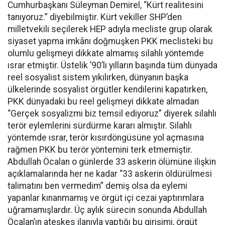
Cumhurbaşkanı Süleyman Demirel, “Kürt realitesini
tanıyoruz.” diyebilmiştir. Kürt vekiller SHP’den
milletvekili seçilerek HEP adıyla mecliste grup olarak
siyaset yapma imkânı doğmuşken PKK meclisteki bu
olumlu gelişmeyi dikkate almamış silahlı yöntemde
ısrar etmiştir. Üstelik ’90’lı yılların başında tüm dünyada
reel sosyalist sistem yıkılırken, dünyanın başka
ülkelerinde sosyalist örgütler kendilerini kapatırken,
PKK dünyadaki bu reel gelişmeyi dikkate almadan
“Gerçek sosyalizmi biz temsil ediyoruz” diyerek silahlı
terör eylemlerini sürdürme kararı almıştır. Silahlı
yöntemde ısrar, terör kısırdöngüsüne yol açmasına
rağmen PKK bu terör yöntemini terk etmemiştir.
Abdullah Öcalan o günlerde 33 askerin ölümüne ilişkin
açıklamalarında her ne kadar “33 askerin öldürülmesi
talimatını ben vermedim” demiş olsa da eylemi
yapanlar kınanmamış ve örgüt içi cezai yaptırımlara
uğramamışlardır. Üç aylık sürecin sonunda Abdullah
Öcalan’ın ateşkes ilanıyla yaptığı bu girişimi, örgüt