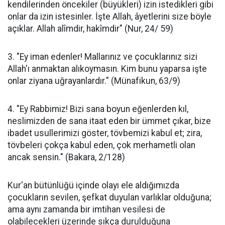
kendilerinden öncekiler (büyükleri) izin istedikleri gibi
onlar da izin istesinler. İşte Allah, âyetlerini size böyle
açıklar. Allah alîmdir, hakîmdir" (Nur, 24/ 59)
3. "Ey iman edenler! Mallarınız ve çocuklarınız sizi
Allah'ı anmaktan alıkoymasın. Kim bunu yaparsa işte
onlar ziyana uğrayanlardır." (Münafikun, 63/9)
4. "Ey Rabbimiz! Bizi sana boyun eğenlerden kıl,
neslimizden de sana itaat eden bir ümmet çıkar, bize
ibadet usullerimizi göster, tövbemizi kabul et; zira,
tövbeleri çokça kabul eden, çok merhametli olan
ancak sensin." (Bakara, 2/128)
Kur'an bütünlüğü içinde olayı ele aldığımızda
çocukların sevilen, şefkat duyulan varlıklar olduğuna;
ama aynı zamanda bir imtihan vesilesi de
olabilecekleri üzerinde sıkça durulduğuna