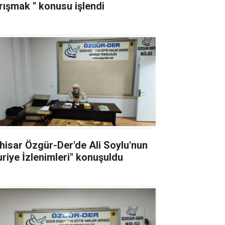
rışmak '' konusu işlendi
hisar Özgür-Der'de Ali Soylu'nun
uriye İzlenimleri" konuşuldu