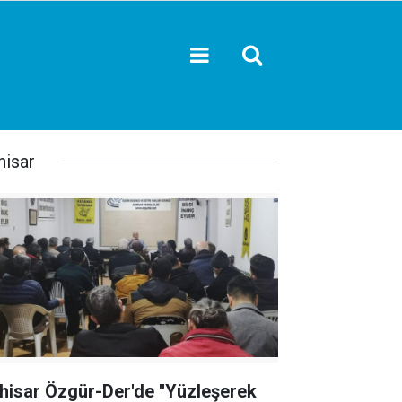
hisar
hisar Özgür-Der'de ''Yüzleşerek