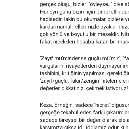
gerçek oluşu, bizleri ‘öyleyse…’ diye s
Huneyn günü bizim için bir ibretlik du
hadisedir, lakin bu okumalar bizlere y
kurdurmamalı, ellerimizle ayaklarımı
çok yönlü ve boyutlu bir meseldir. Nitel
fakat nicelikleri hesaba katan bir müca
‘Zayıf mü’mindense güçlü mü’min’, ‘
vurgularını rivayetlerden duymayanımız 
tashihini, kritiğinin yapılması gerekt
‘zayıf/güçlü, fakir/zengin’ nitelemeleri
değerler dikkatinizi çekmek istiyoruz!
Keza, örneğin, sadece ‘hicret’ olgusun
gerçeğe tekabül eden farklı çıkarımla
sadece bireysel bir değer olarak ele al
karşımıza çıksa idi, iddiamız odur ki h