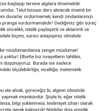
öze başlayıp tersine algılara itmemelidir.
rumdur, Talut kıssası ders alınacak önemli bir
eni duvarlar ördürmemeli, kendi zindanlarımızı
za pranga vurdurmamalıdır! Dediğimiz gibi süreç
ik öncelikli, nitelik paylaşımlı ve aktarımlı ve
dele biçimi, süreci anlayışımız olmalıdır.
fakir müslümandansa zengin müslüman’
yoktur! Elbette biz rivayetlerin tahlilini,
iğini düşünüyoruz. Burada ise sadece
ndeki ölçülebilirliğe, nicelliğe, matematik
u ele alsak, göreceğiz ki, algının ötesinde
r yapmak mümkündür. Şöyle ki; eğer nitelik
ınsa, bilgi yüklenmesi, teslimiyet izharı olarak
icrete gerek kalmazdı! Niteliğin dışa yönelik