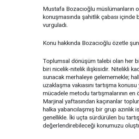
Mustafa Bozacıoğlu müslümanların ort
konuşmasında şahitlik çabası içinde b
vurguladı.
Konu hakkında Bozacıoğlu özetle şunla
Toplumsal dönüşüm talebi olan her bi
biri nicelik-nitelik ilişkisidir. Nitelikli
sunacak merhaleye gelememekle; halka
uzaklaşma vakıasını tartışma konusu 
mücadele metodu tartışmalarının en öne
Marjinal yaftasından kaçınanlar toplum
halka yabancılaşmış bir grup azınlık 
genellikle. İki uçta sürdürülen bu tart
değerlendirebileceği konumuzu oluşt