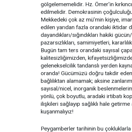
gölgelememelidir. Hz. Ömer’in kırkıncı
edilmelidir. Demokrasinin çoğulcul
Mekkedeki çok az mü’min kişiye, imanla
edilen yarıdan fazla orandaki iktidar d
dayandıkları/sığındıkları hakiki gücün/
pazarsızlıkları, samimiyetleri, kararlılık
Bugün tam ters orandaki sayısal ça
kalitesizliğimizden, kifayetsizliğimi
gelenekselcilik tandanslı yerden kayn
oranda! Gücümüzü doğru takdir edem
bağlılıktan alamamak; aksine zanları
sayısal/nicel, inorganik beslenmeleri
yönlü, çok boyutlu, aradaki irtibatı ko
ilişkileri sağlayıp sağlıklı hale getirm
kuşanmalıyız!
Peygamberler tarihinin bu çokluklarla