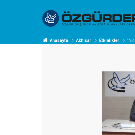
Anasayfa
Akhisar
Etkinlikler
''Ni