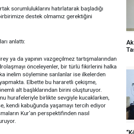
ak sorumluluklarını hatırlatarak başladığı
irbirimize destek olmamız gerektiğini
rı anlattı:
Ak
Ta
rey ya da yapının vazgeçilmez tartışmalarından
 kadrolaşmayı önceleyenler, bir türlü fikirlerini halka
 inelim söylemine sarılanlar ise ilkelerden
yapmakta. Elbette bu hararetli çekişme,
mli alt başlıklarından birini oluşturuyor.
u hurafeleriyle birlikte sevgiyle kucaklarken,
ise, kendi kabuğunda yaşamayı tercih ediyor
ışmaların Kur'an perspektifinden nasıl
uruyor.
“K