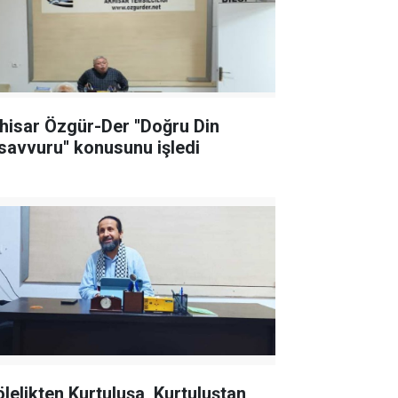
hisar Özgür-Der ''Doğru Din
savvuru'' konusunu işledi
ölelikten Kurtuluşa, Kurtuluştan