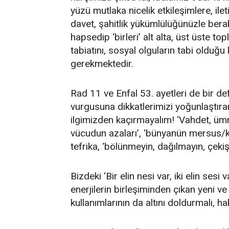
yüzü mutlaka nicelik etkileşimlere, ile
davet, şahitlik yükümlülüğünüzle berab
hapsedip ‘birleri’ alt alta, üst üste 
tabiatını, sosyal olguların tabi olduğ
gerekmektedir.
Rad 11 ve Enfal 53. ayetleri de bir d
vurgusuna dikkatlerimizi yoğunlaştırar
ilgimizden kaçırmayalım! ‘Vahdet, ümmet
vücudun azaları’, ‘bünyanün mersus/ke
tefrika, ‘bölünmeyin, dağılmayın, çeki
Bizdeki ‘Bir elin nesi var, iki elin ses
enerjilerin birleşiminden çıkan yeni ve far
kullanımlarının da altını doldurmalı, ha