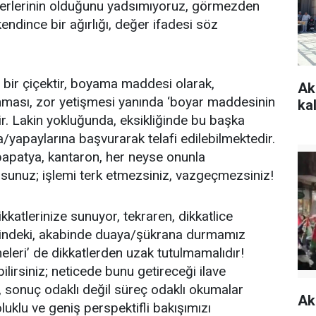
erlerinin olduğunu yadsımıyoruz, görmezden
ndince bir ağırlığı, değer ifadesi söz
kli bir çiçektir, boyama maddesi olarak,
Ak
nması, zor yetişmesi yanında ‘boyar maddesinin
kal
r. Lakin yokluğunda, eksikliğinde bu başka
/yapaylarına başvurarak telafi edilebilmektedir.
o papatya, kantaron, her neyse onunla
rsunuz; işlemi terk etmezsiniz, vazgeçmezsiniz!
kkatlerinize sunuyor, tekraren, dikkatlice
sindeki, akabinde duaya/şükrana durmamız
meleri’ de dikkatlerden uzak tutulmamalıdır!
lirsiniz; neticede bunu getireceği ilave
, sonuç odaklı değil süreç odaklı okumalar
Ak
luklu ve geniş perspektifli bakışımızı