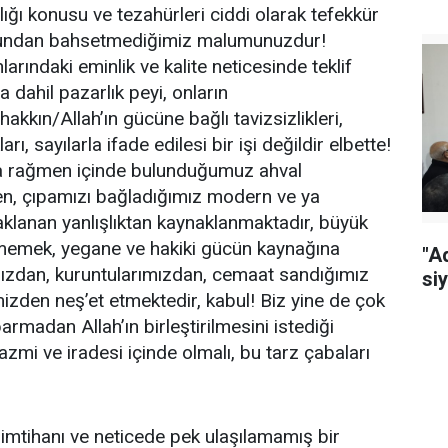
lığı konusu ve tezahürleri ciddi olarak tefekkür
uğundan bahsetmediğimiz malumunuzdur!
rındaki eminlik ve kalite neticesinde teklif
a dahil pazarlık peyi, onların
hakkın/Allah’ın gücüne bağlı tavizsizlikleri,
ları, sayılarla ifade edilesi bir işi değildir elbette!
pa rağmen içinde bulunduğumuz ahval
zden, çıpamızı bağladığımız modern ve ya
aklanan yanlışlıktan kaynaklanmaktadır, büyük
emek, yegane ve hakiki gücün kaynağına
"A
mızdan, kuruntularımızdan, cemaat sandığımız
siy
mizden neş’et etmektedir, kabul! Biz yine de çok
parmadan Allah’ın birleştirilmesini istediği
e azmi ve iradesi içinde olmalı, bu tarz çabaları
 imtihanı ve neticede pek ulaşılamamış bir