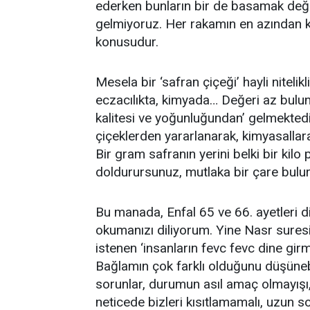
ederken bunların bir de basamak değ
gelmiyoruz. Her rakamın en azından ke
konusudur.
Mesela bir ‘safran çiçeği’ hayli niteli
eczacılıkta, kimyada… Değeri az bulu
kalitesi ve yoğunluğundan’ gelmektedi
çiçeklerden yararlanarak, kimyasallara
Bir gram safranın yerini belki bir kil
doldurursunuz, mutlaka bir çare bulu
Bu manada, Enfal 65 ve 66. ayetleri di
okumanızı diliyorum. Yine Nasr sure
istenen ‘insanların fevc fevc dine gir
Bağlamın çok farklı olduğunu düşünebi
sorunlar, durumun asıl amaç olmayışı
neticede bizleri kısıtlamamalı, uzun so