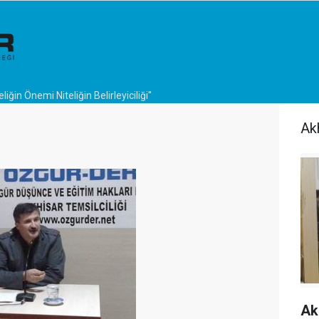
celiğin Önemi Niteliğin Belirleyiciliği''
Ak
Ak