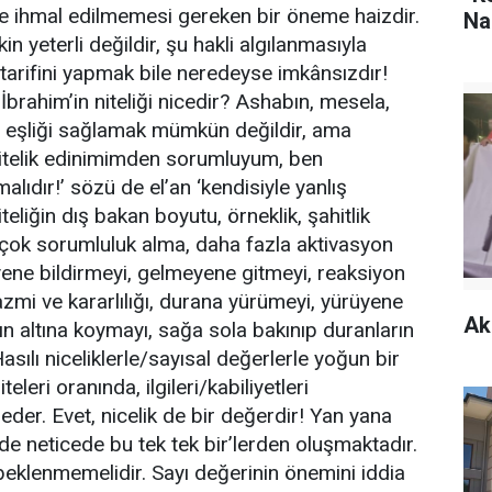
k de ihmal edilmemesi gereken bir öneme haizdir.
Na
in yeterli değildir, şu hakli algılanmasıyla
r tarifini yapmak bile neredeyse imkânsızdır!
İbrahim’in niteliği nicedir? Ashabın, mesela,
 Bu eşliği sağlamak mümkün değildir, ama
itelik edinimimden sorumluyum, ben
lıdır!’ sözü de el’an ‘kendisiyle yanlış
eliğin dış bakan boyutu, örneklik, şahitlik
 çok sorumluluk alma, daha fazla aktivasyon
eyene bildirmeyi, gelmeyene gitmeyi, reaksiyon
zmi ve kararlılığı, durana yürümeyi, yürüyene
Ak
ın altına koymayı, sağa sola bakınıp duranların
asılı niceliklerle/sayısal değerlerle yoğun bir
eleri oranında, ilgileri/kabiliyetleri
der. Evet, nicelik de bir değerdir! Yan yana
’ de neticede bu tek tek bir’lerden oluşmaktadır.
 beklenmemelidir. Sayı değerinin önemini iddia