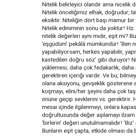
Nitelik belirleyici olandır ama niceli
Nitelik önceliğimiz elhak, doğrudur; lak
eksiktir. Niteliğin dört başı mamur bi
Nitelik ediniminin sonu da yoktur! Hz. 
nitelik değerleri aynı mıdır, eşit mi?
‘eşgüdüm’ pekâlâ mümkündür! ‘Ben n
yapabiliyorsam, herkes yapabilir, yapma
kastedilen doğru söz’ gibi duruyor! Nit
yüklemesi, daha çok fedakarlık, daha
gerektiren içeriği vardır. Ve bu; bilm
olana aksiyonu, gevşeklik gösterene a
koşmayı, elini/her şeyini daha çok taş
önüne geçip sevklerini vs. gerektirir. H
mesai içinde ilgilenmeyi, onlara kapasit
doğrultusunda değer aşılamayı ilzam e
‘birlerin’ değeri unutulmamalıdır! ‘Biz
Bunların eşit çapta, etkide olması da