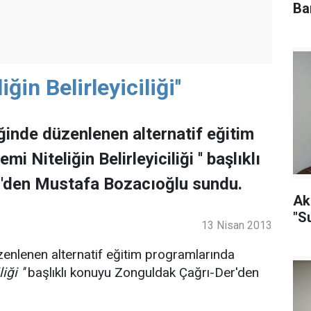
Ba
ğin Belirleyiciliği''
ğinde düzenlenen alternatif eğitim
i Niteliğin Belirleyiciliği '' başlıklı
'den Mustafa Bozacıoğlu sundu.
Ak
"S
13 Nisan 2013
zenlenen alternatif eğitim programlarında
iği ''
başlıklı konuyu Zonguldak Çağrı-Der'den