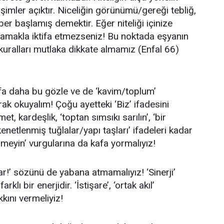
tişimler açıktır. Niceliğin görünümü/gereği tebliğ,
er başlamış demektir. Eğer niteliği içinize
toplamakla iktifa etmezseniz! Bu noktada eşyanın
u kuralları mutlaka dikkate almamız (Enfal 66)
efa daha bu gözle ve de ‘kavim/toplum’
ak okuyalım! Çoğu ayetteki ‘Biz’ ifadesini
, kardeşlik, ‘toptan sımsıkı sarılın’, ‘bir
netlenmiş tuğlalar/yapı taşları’ ifadeleri kadar
şmeyin’ vurgularına da kafa yormalıyız!
i var!’ sözünü de yabana atmamalıyız! ‘Sinerji’
klı bir enerjidir. ‘İstişare’, ‘ortak akıl’
kkını vermeliyiz!