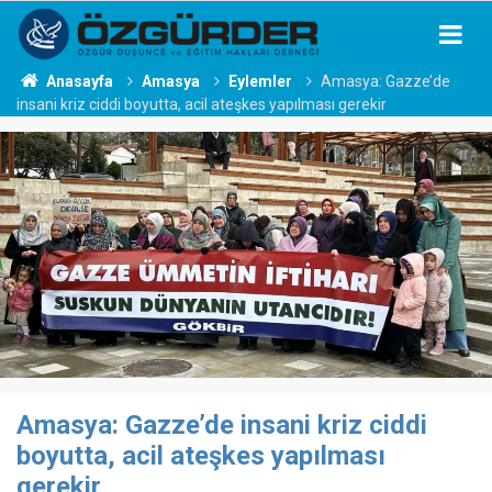
Anasayfa
Amasya
Eylemler
Amasya: Gazze’de
insani kriz ciddi boyutta, acil ateşkes yapılması gerekir
Amasya: Gazze’de insani kriz ciddi
boyutta, acil ateşkes yapılması
gerekir