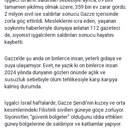
İşgalci İsrail’in saldırıları sebebiyle ayrıca, 69 bini
tamamen yıkılmış olmak üzere, 359 bin ev zarar gördü.
2 milyon sivil ise saldırlar sonucu Gazze içerisinde
zorla göç ettirildi. Mesleklerini icra eden, yaşanan
soykırımı haberleriyle dünyaya anlatan 112 gazeteci
de, siyonist işgalcilerin saldırıları sonucu hayatını
kaybetti.
Gazze’de şu anda on binlerce insan, yeterli gıdaya ve
suya ulaşamıyor. Evet, ne yazık ki on binlerce insan
2024 yılında dünyanın gözleri önünde açlık ve
susuzluk sebebiyle ölüm tehlikesiyle karşı karşıya
kalmış durumda.
İşgalci İsrail haftalardır, Gazze Şeridi'nin kuzey ve orta
kesimlerindeki Filistinli sivilleri güneye göçe zorluyor.
Siyonistler, “güvenli bölgeler" olduğunu iddia ettikleri
güney bölgelerine de saldırıyor ve katliamlar yapıyor.