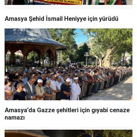
Amasya Şehid İsmail Heniyye için yürüdü
Amasya’da Gazze şehitleri için gıyabi cenaze
namazı