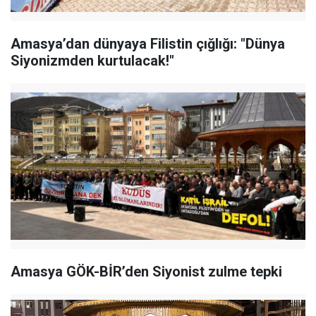
Amasya’dan dünyaya Filistin çığlığı: "Dünya
Siyonizmden kurtulacak!"
Amasya GÖK-BİR’den Siyonist zulme tepki