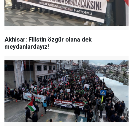
Akhisar: Filistin özgür olana dek
meydanlardayız!