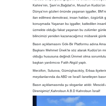
Kahire'nin, Şam'ın,Bağdat'ın, Musul'un Kudüs'ün 
Dünya'nın gözleri önünde yaşanan işgaller, BM'ni
ilan edilmesi demokrasi, insan hakları, özgürlük g
konuşmada Yaşanan bu işgaller, katledilen insanlar
üzmekte olduğu fakat yaşanan bu zulümler günl
bilincimizi yeniden kazanacağımız mübarek günler
Basın açıklamasını Gök-Bir Platformu adına Ama
Başkanı Mehmet Ünek'te söz alarak Kudüs'ün müs
olduğu hususuna değindi.Ümmet olma sorumluluğ
başkan yardımcısı Fatih Akgül yaptı.
Merzifon, Suluova, Gümüşhacıköy, Erbaa ilçeler
meydanlarında da ABD ve İsrail'i lanetleyen basın
Basın açıklamasında şu sloganlar atıldı: Mescidi
Direnişimiz!,Kahrolsun A.B.D Kahrolsun İsrail!