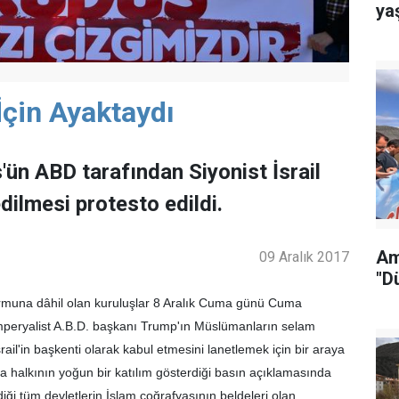
ya
çin Ayaktaydı
ün ABD tarafından Siyonist İsrail
edilmesi protesto edildi.
Am
09 Aralık 2017
"D
formuna dâhil olan kuruluşlar 8 Aralık Cuma günü Cuma
eryalist A.B.D. başkanı Trump'ın Müslümanların selam
srail'in başkenti olarak kabul etmesini lanetlemek için bir araya
sya halkının yoğun bir katılım gösterdiği basın açıklamasında
diği tüm devletlerin İslam coğrafyasının beldeleri olan