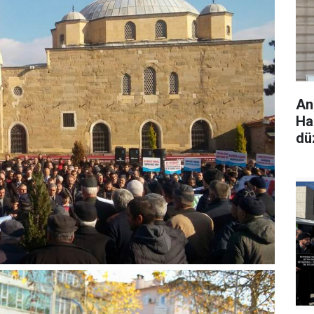
An
Hak
dü