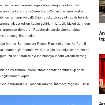
işgalinde aynı sorumluluğa sahip olduğu belirtildi. Tüm
n onlarca kararına rağmen Kudüs'ün siyonistlerin başkenti
ibi kavramların ikiyüzlülükten başka bir şey olmadığı belirtilen
ımız, alt üst edilen kadim şehirlerimiz tabiki bizleri derinden
eri aramızda döndüren Rabbimizin izniyle Ümmet olma
Am
e döneceği ifade edildi.
te
sya Memur-Sen başkanı Recep Eliaçık okurken, Ak Parti İl
lümanlar için önemini ve Kudüs için sorumluluklarımızın ne
umuzu hatırlatan duayı ise Amasya İnsani yardım derneği
inde de eş zamanlı olarak cuma namazına müteakip şehir
 açıklamaları yapıldı.
 Aksa onurumuzdur!,Yaşasın Küresel İntifade!,Yaşasın Filistin
Am