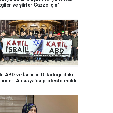
giler ve şiirler Gazze için"
til ABD ve İsrail'in Ortadoğu'daki
zulümleri Amasya’da protesto edildi!