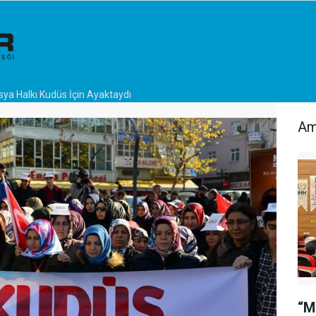
a Halkı Kudüs İçin Ayaktaydı
Am
“M