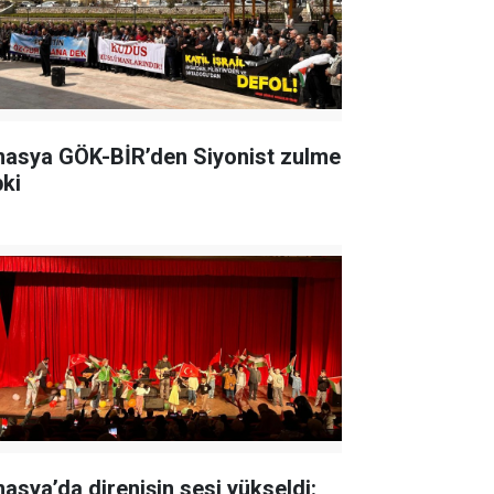
asya GÖK-BİR’den Siyonist zulme
pki
asya’da direnişin sesi yükseldi: