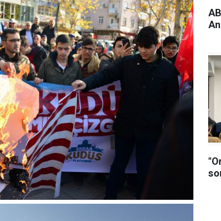
ABD
An
"O
so