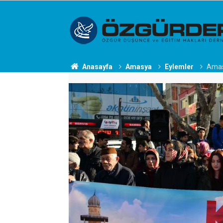
Anasayfa
Amasya
Eylemler
Amasy