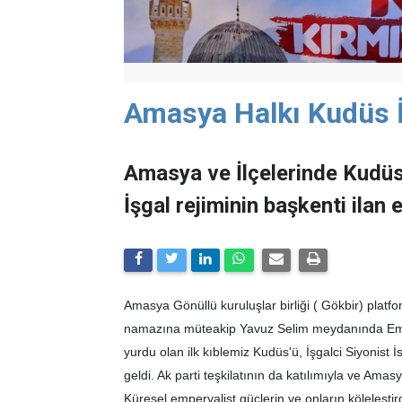
Amasya Halkı Kudüs İ
Amasya ve İlçelerinde Kudüs'
İşgal rejiminin başkenti ilan 
Amasya Gönüllü kuruluşlar birliği ( Gökbir) plat
namazına müteakip Yavuz Selim meydanında Emp
yurdu olan ilk kıblemiz Kudüs'ü, İşgalci Siyonist İ
geldi. Ak parti teşkilatının da katılımıyla ve Ama
Küresel emperyalist güçlerin ve onların köleleştir