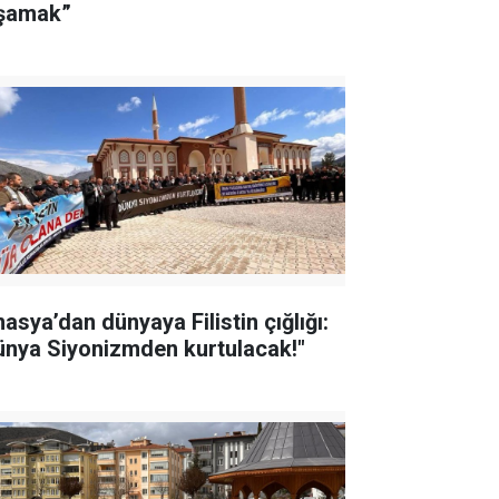
şamak”
asya’dan dünyaya Filistin çığlığı:
ünya Siyonizmden kurtulacak!"