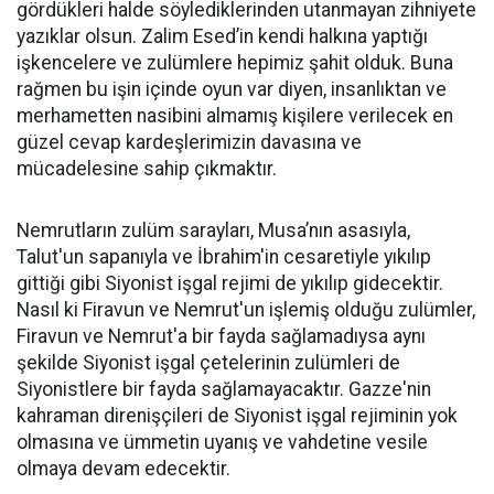
gördükleri halde söylediklerinden utanmayan zihniyete
yazıklar olsun. Zalim Esed’in kendi halkına yaptığı
işkencelere ve zulümlere hepimiz şahit olduk. Buna
rağmen bu işin içinde oyun var diyen, insanlıktan ve
merhametten nasibini almamış kişilere verilecek en
güzel cevap kardeşlerimizin davasına ve
mücadelesine sahip çıkmaktır.
Nemrutların zulüm sarayları, Musa’nın asasıyla,
Talut'un sapanıyla ve İbrahim'in cesaretiyle yıkılıp
gittiği gibi Siyonist işgal rejimi de yıkılıp gidecektir.
Nasıl ki Firavun ve Nemrut'un işlemiş olduğu zulümler,
Firavun ve Nemrut'a bir fayda sağlamadıysa aynı
şekilde Siyonist işgal çetelerinin zulümleri de
Siyonistlere bir fayda sağlamayacaktır. Gazze'nin
kahraman direnişçileri de Siyonist işgal rejiminin yok
olmasına ve ümmetin uyanış ve vahdetine vesile
olmaya devam edecektir.