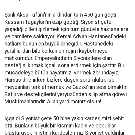
Şanlı Aksa Tufanı’nın ardından tam 450 gün geçti.
Kassam Tugayları'ın ezip geçtiği Siyonist çete
yaşadığı zilleti gizlemek için tüm gücüyle hastanelere
ve camilere saldırıyor. Kemal Advan Hastanesi'ndeki
katliam bunun en büyük örneğidir. Hastanedeki
yaralılardan bile korkan bir rejim kaybetmeye
mahkumdur. Emperyalistlerin Siyonistlere olan
desteğini kırmak işgali sona erdirmek için şarttır. Bu
mücadeleye bütün hayatımızı vermek zorundayız.
Hamas direnirken bizlere düşen sorumluluk ise
meydanları terk etmemek ve Gazze'nin sesi olmaktır.
Batılı ve destekçilerini yeryüzünden silip atma görevi
Müslümanlarındır. Allah yardımcınız olsun!
İşgalci Siyonist çete 50 bine yakın kardeşimizi şehit
etti. Bunların büyük bir kısmını kadın ve çocuklar
oluşturuyor. Filistinli kardeşlerimiz Siyonist saldırılar