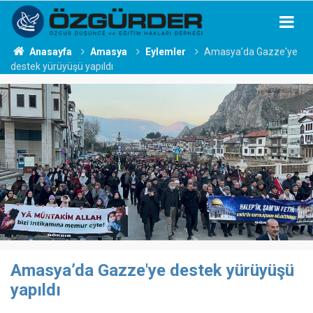
Anasayfa
Amasya
Eylemler
Amasya’da Gazze'ye
destek yürüyüşü yapıldı
Amasya’da Gazze'ye destek yürüyüşü
yapıldı