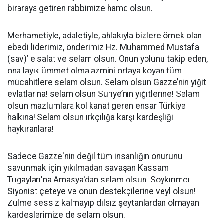
biraraya getiren rabbimize hamd olsun.
Merhametiyle, adaletiyle, ahlakıyla bizlere örnek olan
ebedi liderimiz, önderimiz Hz. Muhammed Mustafa
(sav)’ e salat ve selam olsun. Onun yolunu takip eden,
ona layık ümmet olma azmini ortaya koyan tüm
mücahitlere selam olsun. Selam olsun Gazze’nin yiğit
evlatlarına! selam olsun Suriye’nin yiğitlerine! Selam
olsun mazlumlara kol kanat geren ensar Türkiye
halkına! Selam olsun ırkçılığa karşı kardeşliği
haykıranlara!
Sadece Gazze'nin değil tüm insanlığın onurunu
savunmak için yıkılmadan savaşan Kassam
Tugayları'na Amasya'dan selam olsun. Soykırımcı
Siyonist çeteye ve onun destekçilerine veyl olsun!
Zulme sessiz kalmayıp dilsiz şeytanlardan olmayan
kardeşlerimize de selam olsun.