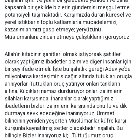
kapsamlı bir şekilde bizlerin gündemini meşgul etme
potansiyeli taşımaktadır. Karşımızda duran küresel ve
yerel istikbarın toplu katliamlarla mücadelemizi,
kazanımlarımızı gasp etmeye; yeryüzünü
Müslümanlara zindan etmeye çalıştıklarını görüyoruz.
Allah’ın kitabının şahitleri olmak istiyorsak şahitler
olarak yaptığımız ibadetler bizim ve diğer insanlar için
bir şey ifade etmeli. İşte bu şahitlik gereği Adeviye’de
milyonlarca kardeşimiz sıcağın altında tutukları oruçla
arınıyorlar. Tuttukları oruç yatırıyor onları tankların
altına. Kıldıkları namaz durduruyor onları zalimlerin
silahları karşısında. İnananlar olarak yaptığımız
ibadetlerin bizleri zalimlerin karşısında onurlu ve dik
durmaya sevk edeceğine inanınıyoruz. Ümmet
bilincinin yeniden yeşerten Müslümanlar küfre karşı
kurşunla kaynatılmış setler olacakladır inşallah. Bu
bilinçle Bizler inanıyoruz ki; Tuttuğumuz oruç