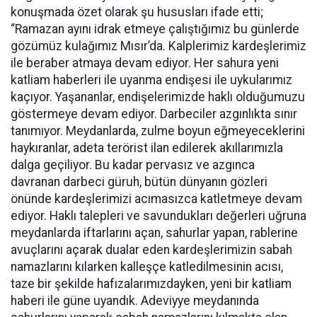
konuşmada özet olarak şu hususları ifade etti;
“Ramazan ayını idrak etmeye çalıştığımız bu günlerde
gözümüz kulağımız Mısır’da. Kalplerimiz kardeşlerimiz
ile beraber atmaya devam ediyor. Her sahura yeni
katliam haberleri ile uyanma endişesi ile uykularımız
kaçıyor. Yaşananlar, endişelerimizde haklı olduğumuzu
göstermeye devam ediyor. Darbeciler azgınlıkta sınır
tanımıyor. Meydanlarda, zulme boyun eğmeyeceklerini
haykıranlar, adeta terörist ilan edilerek akıllarımızla
dalga geçiliyor. Bu kadar pervasız ve azgınca
davranan darbeci güruh, bütün dünyanın gözleri
önünde kardeşlerimizi acımasızca katletmeye devam
ediyor. Haklı talepleri ve savundukları değerleri uğruna
meydanlarda iftarlarını açan, sahurlar yapan, rablerine
avuçlarını açarak dualar eden kardeşlerimizin sabah
namazlarını kılarken kalleşçe katledilmesinin acısı,
taze bir şekilde hafızalarımızdayken, yeni bir katliam
haberi ile güne uyandık. Adeviyye meydanında