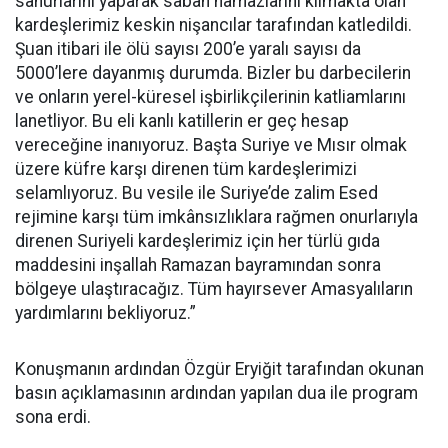
sahurlarını yaparak sabah namazlarını kılmakta olan
kardeşlerimiz keskin nişancılar tarafından katledildi.
Şuan itibari ile ölü sayısı 200’e yaralı sayısı da
5000’lere dayanmış durumda. Bizler bu darbecilerin
ve onların yerel-küresel işbirlikçilerinin katliamlarını
lanetliyor. Bu eli kanlı katillerin er geç hesap
vereceğine inanıyoruz. Başta Suriye ve Mısır olmak
üzere küfre karşı direnen tüm kardeşlerimizi
selamlıyoruz. Bu vesile ile Suriye’de zalim Esed
rejimine karşı tüm imkânsızlıklara rağmen onurlarıyla
direnen Suriyeli kardeşlerimiz için her türlü gıda
maddesini inşallah Ramazan bayramından sonra
bölgeye ulaştıracağız. Tüm hayırsever Amasyalıların
yardımlarını bekliyoruz.”
Konuşmanın ardından Özgür Eryiğit tarafından okunan
basın açıklamasının ardından yapılan dua ile program
sona erdi.