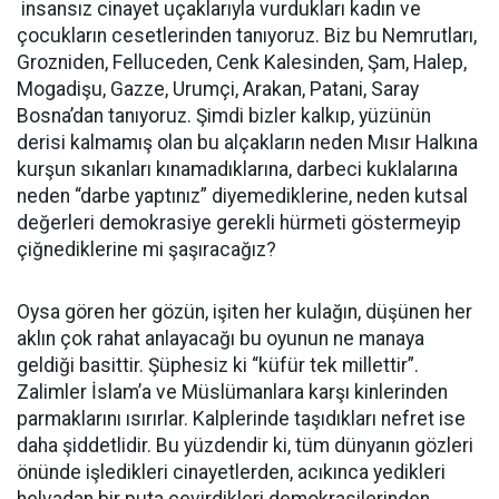
insansız cinayet uçaklarıyla vurdukları kadın ve
çocukların cesetlerinden tanıyoruz. Biz bu Nemrutları,
Grozniden, Felluceden, Cenk Kalesinden, Şam, Halep,
Mogadişu, Gazze, Urumçi, Arakan, Patani, Saray
Bosna’dan tanıyoruz. Şimdi bizler kalkıp, yüzünün
derisi kalmamış olan bu alçakların neden Mısır Halkına
kurşun sıkanları kınamadıklarına, darbeci kuklalarına
neden “darbe yaptınız” diyemediklerine, neden kutsal
değerleri demokrasiye gerekli hürmeti göstermeyip
çiğnediklerine mi şaşıracağız?
Oysa gören her gözün, işiten her kulağın, düşünen her
aklın çok rahat anlayacağı bu oyunun ne manaya
geldiği basittir. Şüphesiz ki “küfür tek millettir”.
Zalimler İslam’a ve Müslümanlara karşı kinlerinden
parmaklarını ısırırlar. Kalplerinde taşıdıkları nefret ise
daha şiddetlidir. Bu yüzdendir ki, tüm dünyanın gözleri
önünde işledikleri cinayetlerden, acıkınca yedikleri
helvadan bir puta çevirdikleri demokrasilerinden