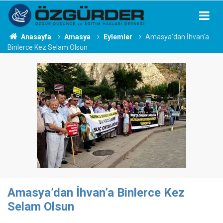
Anasayfa
Amasya
Eylemler
Amasya’dan İhvan’a
Binlerce Kez Selam Olsun
Amasya’dan İhvan’a Binlerce Kez
Selam Olsun