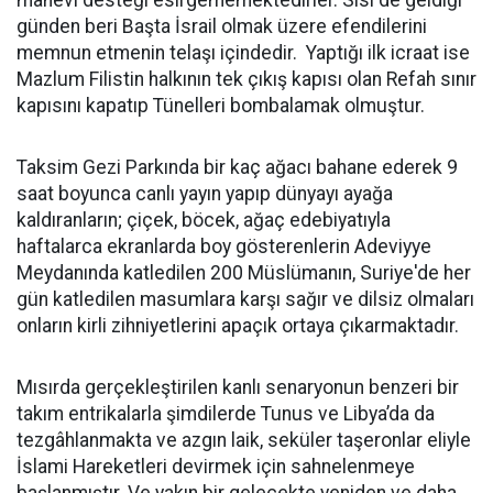
günden beri Başta İsrail olmak üzere efendilerini
memnun etmenin telaşı içindedir. Yaptığı ilk icraat ise
Mazlum Filistin halkının tek çıkış kapısı olan Refah sınır
kapısını kapatıp Tünelleri bombalamak olmuştur.
Taksim Gezi Parkında bir kaç ağacı bahane ederek 9
saat boyunca canlı yayın yapıp dünyayı ayağa
kaldıranların; çiçek, böcek, ağaç edebiyatıyla
haftalarca ekranlarda boy gösterenlerin Adeviyye
Meydanında katledilen 200 Müslümanın, Suriye'de her
gün katledilen masumlara karşı sağır ve dilsiz olmaları
onların kirli zihniyetlerini apaçık ortaya çıkarmaktadır.
Mısırda gerçekleştirilen kanlı senaryonun benzeri bir
takım entrikalarla şimdilerde Tunus ve Libya’da da
tezgâhlanmakta ve azgın laik, seküler taşeronlar eliyle
İslami Hareketleri devirmek için sahnelenmeye
başlanmıştır. Ve yakın bir gelecekte yeniden ve daha