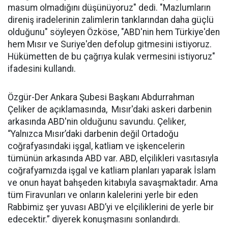
masum olmadığını düşünüyoruz" dedi. "Mazlumların
direniş iradelerinin zalimlerin tanklarından daha güçlü
olduğunu" söyleyen Özköse, "ABD'nin hem Türkiye'den
hem Mısır ve Suriye'den defolup gitmesini istiyoruz.
Hükümetten de bu çağrıya kulak vermesini istiyoruz"
ifadesini kullandı.
Özgür-Der Ankara Şubesi Başkanı Abdurrahman
Çeliker de açıklamasında, Mısır'daki askeri darbenin
arkasında ABD'nin olduğunu savundu. Çeliker,
“Yalnızca Mısır’daki darbenin değil Ortadoğu
coğrafyasındaki işgal, katliam ve işkencelerin
tümünün arkasında ABD var. ABD, elçilikleri vasıtasıyla
coğrafyamızda işgal ve katliam planları yaparak İslam
ve onun hayat bahşeden kitabıyla savaşmaktadır. Ama
tüm Firavunları ve onların kalelerini yerle bir eden
Rabbimiz şer yuvası ABD’yi ve elçiliklerini de yerle bir
edecektir.” diyerek konuşmasını sonlandırdı.