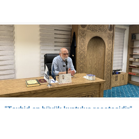
"Tevhid en büyük kurtuluş reçetesidir"
Özgür-Der Batman Şubesi Çamlıca Temsilciliği’nde
düzenlenen "Gündem Değerlendirmesi" programı