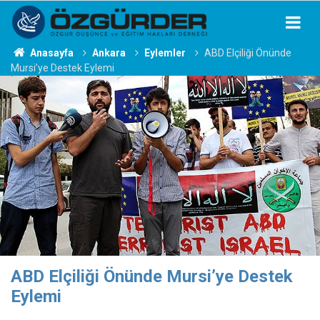
Anasayfa
Ankara
Eylemler
ABD Elçiliği Önünde
Mursi’ye Destek Eylemi
ABD Elçiliği Önünde Mursi’ye Destek
Eylemi