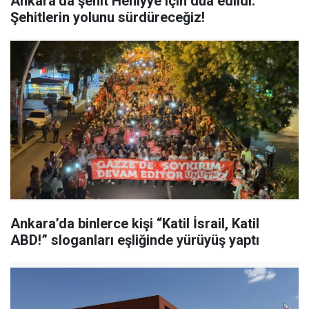
Ankara’da şehit Heniyye için dua edildi:
Şehitlerin yolunu sürdüreceğiz!
Ankara’da binlerce kişi “Katil İsrail, Katil
ABD!” sloganları eşliğinde yürüyüş yaptı