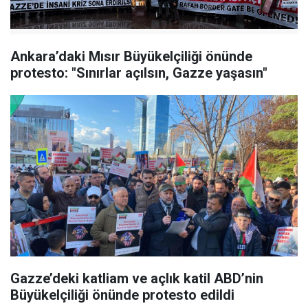
Ankara’daki Mısır Büyükelçiliği önünde
protesto: "Sınırlar açılsın, Gazze yaşasın"
Gazze’deki katliam ve açlık katil ABD’nin
Büyükelçiliği önünde protesto edildi