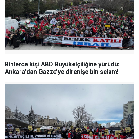
Binlerce kişi ABD Büyükelçiliğine yürüdü:
Ankara’dan Gazze’ye direnişe bin selam!