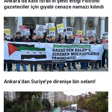
Ankara’da katil İsrail'in şehit ettiği Filistinli
gazeteciler için gıyabi cenaze namazı kılındı
Ankara’dan Suriye’ye direnişe bin selam!