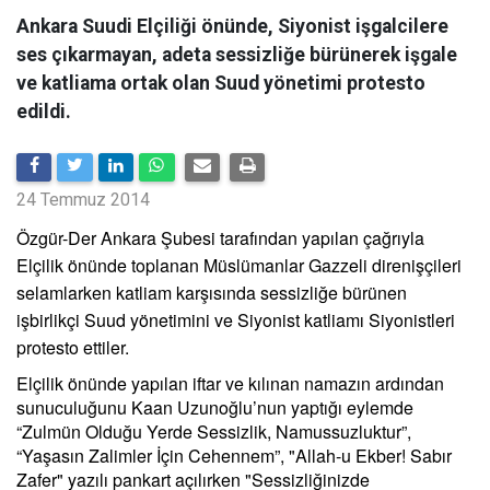
Ankara Suudi Elçiliği önünde, Siyonist işgalcilere
ses çıkarmayan, adeta sessizliğe bürünerek işgale
ve katliama ortak olan Suud yönetimi protesto
edildi.
24 Temmuz 2014
Özgür-Der Ankara Şubesi tarafından yapılan çağrıyla
Elçilik önünde toplanan Müslümanlar Gazzeli direnişçileri
selamlarken katliam karşısında sessizliğe bürünen
işbirlikçi Suud yönetimini ve Siyonist katliamı Siyonistleri
protesto ettiler.
Elçilik önünde yapılan iftar ve kılınan namazın ardından
sunuculuğunu Kaan Uzunoğlu’nun yaptığı eylemde
“Zulmün Olduğu Yerde Sessizlik, Namussuzluktur”,
“Yaşasın Zalimler İçin Cehennem”, "Allah-u Ekber! Sabır
Zafer" yazılı pankart açılırken "Sessizliğinizde