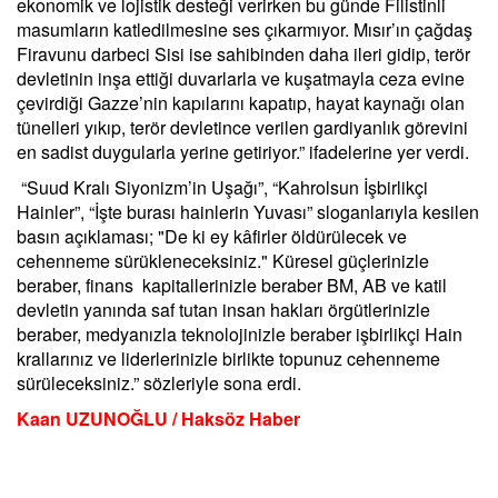
ekonomik ve lojistik desteği verirken bu günde Filistinli
masumların katledilmesine ses çıkarmıyor. Mısır’ın çağdaş
Firavunu darbeci Sisi ise sahibinden daha ileri gidip, terör
devletinin inşa ettiği duvarlarla ve kuşatmayla ceza evine
çevirdiği Gazze’nin kapılarını kapatıp, hayat kaynağı olan
tünelleri yıkıp, terör devletince verilen gardiyanlık görevini
en sadist duygularla yerine getiriyor.” ifadelerine yer verdi.
“Suud Kralı Siyonizm’in Uşağı”, “Kahrolsun İşbirlikçi
Hainler”, “İşte burası hainlerin Yuvası” sloganlarıyla kesilen
basın açıklaması; "De ki ey kâfirler öldürülecek ve
cehenneme sürükleneceksiniz." Küresel güçlerinizle
beraber, finans kapitallerinizle beraber BM, AB ve katil
devletin yanında saf tutan insan hakları örgütlerinizle
beraber, medyanızla teknolojinizle beraber işbirlikçi Hain
krallarınız ve liderlerinizle birlikte topunuz cehenneme
sürüleceksiniz.” sözleriyle sona erdi.
Kaan UZUNOĞLU / Haksöz Haber