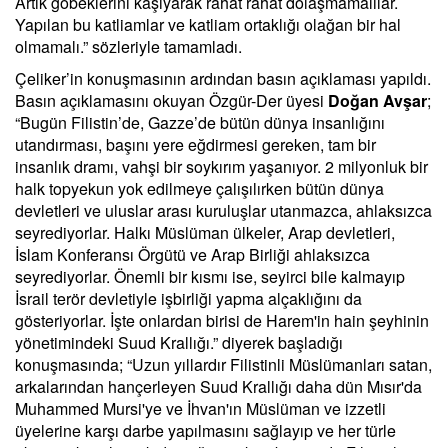
Artık göbeklerini kaşıyarak rahat rahat dolaşmamalılar.
Yapılan bu katliamlar ve katliam ortaklığı olağan bir hal
olmamalı.” sözleriyle tamamladı.
Çeliker’in konuşmasının ardından basın açıklaması yapıldı.
Basın açıklamasını okuyan Özgür-Der üyesi
Doğan Avşar
;
“Bugün Filistin’de, Gazze’de bütün dünya insanlığını
utandırması, başını yere eğdirmesi gereken, tam bir
insanlık dramı, vahşi bir soykırım yaşanıyor. 2 milyonluk bir
halk topyekun yok edilmeye çalışılırken bütün dünya
devletleri ve uluslar arası kuruluşlar utanmazca, ahlaksızca
seyrediyorlar. Halkı Müslüman ülkeler, Arap devletleri,
İslam Konferansı Örgütü ve Arap Birliği ahlaksızca
seyrediyorlar. Önemli bir kısmı ise, seyirci bile kalmayıp
İsrail terör devletiyle işbirliği yapma alçaklığını da
gösteriyorlar. İşte onlardan birisi de Harem'in hain şeyhinin
yönetimindeki Suud Krallığı.” diyerek başladığı
konuşmasında; “Uzun yıllardır Filistinli Müslümanları satan,
arkalarından hançerleyen Suud Krallığı daha dün Mısır'da
Muhammed Mursi'ye ve İhvan'ın Müslüman ve izzetli
üyelerine karşı darbe yapılmasını sağlayıp ve her türle