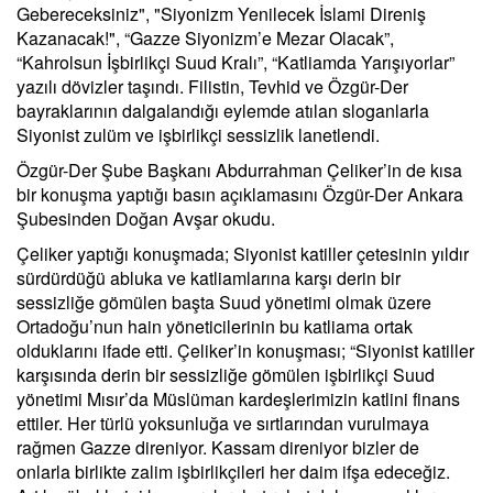
Gebereceksiniz", "Siyonizm Yenilecek İslami Direniş
Kazanacak!", “Gazze Siyonizm’e Mezar Olacak”,
“Kahrolsun İşbirlikçi Suud Kralı”, “Katliamda Yarışıyorlar”
yazılı dövizler taşındı. Filistin, Tevhid ve Özgür-Der
bayraklarının dalgalandığı eylemde atılan sloganlarla
Siyonist zulüm ve işbirlikçi sessizlik lanetlendi.
Özgür-Der Şube Başkanı Abdurrahman Çeliker’in de kısa
bir konuşma yaptığı basın açıklamasını Özgür-Der Ankara
Şubesinden Doğan Avşar okudu.
Çeliker yaptığı konuşmada; Siyonist katiller çetesinin yıldır
sürdürdüğü abluka ve katliamlarına karşı derin bir
sessizliğe gömülen başta Suud yönetimi olmak üzere
Ortadoğu’nun hain yöneticilerinin bu katliama ortak
olduklarını ifade etti. Çeliker’in konuşması; “Siyonist katiller
karşısında derin bir sessizliğe gömülen işbirlikçi Suud
yönetimi Mısır’da Müslüman kardeşlerimizin katlini finans
ettiler. Her türlü yoksunluğa ve sırtlarından vurulmaya
rağmen Gazze direniyor. Kassam direniyor bizler de
onlarla birlikte zalim işbirlikçileri her daim ifşa edeceğiz.