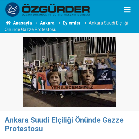
Anasayfa
Ankara
Eylemler
Ankara Suudi Elçiliği
Önünde Gazze Protestosu
Ankara Suudi Elçiliği Önünde Gazze
Protestosu