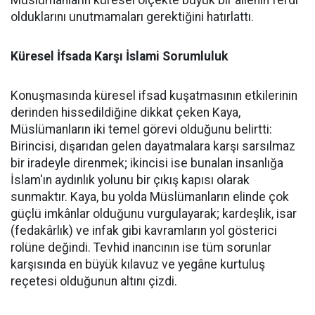
Müslümanların küresel ölçekte büyük bir ailenin ferdi
olduklarını unutmamaları gerektiğini hatırlattı.
Küresel İfsada Karşı İslami Sorumluluk
Konuşmasında küresel ifsad kuşatmasının etkilerinin
derinden hissedildiğine dikkat çeken Kaya,
Müslümanların iki temel görevi olduğunu belirtti:
Birincisi, dışarıdan gelen dayatmalara karşı sarsılmaz
bir iradeyle direnmek; ikincisi ise bunalan insanlığa
İslam'ın aydınlık yolunu bir çıkış kapısı olarak
sunmaktır. Kaya, bu yolda Müslümanların elinde çok
güçlü imkânlar olduğunu vurgulayarak; kardeşlik, isar
(fedakârlık) ve infak gibi kavramların yol gösterici
rolüne değindi. Tevhid inancının ise tüm sorunlar
karşısında en büyük kılavuz ve yegâne kurtuluş
reçetesi olduğunun altını çizdi.